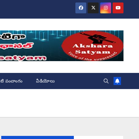
ేటి పంచాంగం
వీడియోలు