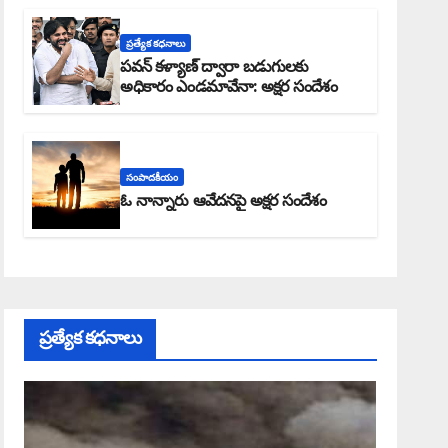
ప్రత్యేక కధనాలు
పవన్ కళ్యాణ్ ద్వారా బడుగులకు
అధికారం ఎండమావేనా: అక్షర సందేశం
సంపాదకీయం
ఓ నాన్నారు ఆవేదనపై అక్షర సందేశం
ప్రత్యేక కధనాలు