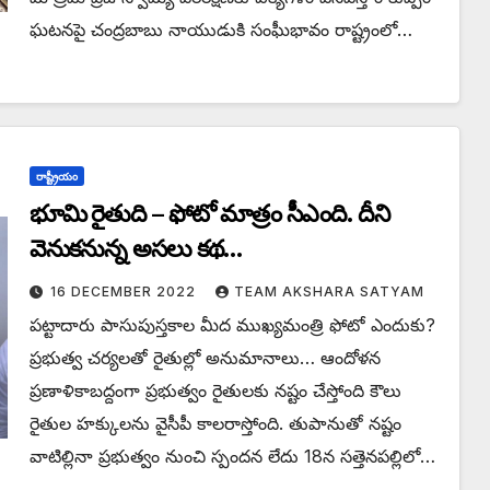
ఘటనపై చంద్రబాబు నాయుడుకి సంఘీభావం రాష్ట్రంలో…
రాష్ట్రీయం
భూమి రైతుది – ఫోటో మాత్రం సీఎంది. దీని
వెనుకనున్న అసలు కథ…
16 DECEMBER 2022
TEAM AKSHARA SATYAM
పట్టాదారు పాసుపుస్తకాల మీద ముఖ్యమంత్రి ఫోటో ఎందుకు?
ప్రభుత్వ చర్యలతో రైతుల్లో అనుమానాలు… ఆందోళన
ప్రణాళికాబద్దంగా ప్రభుత్వం రైతులకు నష్టం చేస్తోంది కౌలు
రైతుల హక్కులను వైసీపీ కాలరాస్తోంది. తుపానుతో నష్టం
వాటిల్లినా ప్రభుత్వం నుంచి స్పందన లేదు 18న సత్తెనపల్లిలో…