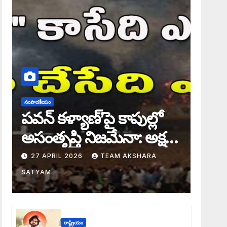
సంపాదకీయం
పవన్ కళ్యాణ్’పై కాపుల్లో
అసంతృప్తి నిజమేనా: అక్షర
సందేశం
27 APRIL 2026
TEAM AKSHARA
SATYAM
రాష్ట్రీయం