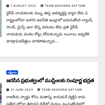
1 AUGUST 2023
TEAM AKSHARA SATYAM
వైసీపీ నాయకులకు డబ్బు తప్ప అభివృద్ధిపై ధ్యాస లేదు ఏ
రాష్ట్రంలోనూ జరగని అవినీతి ఆంధ్రాలో జరుగుతోంది ల్యాండ్,
సాండ్, మైన్స్ ఇలా దేన్ని వదలడం లేదు ప్రతి వైసీపీ
నాయకుడు వందల కోట్లు దోచుకున్నాడు లంచాలు ఇవ్వలేక
పారిశ్రామికవేత్తలు పారిపోతున్నారు…
రాష్ట్రీయం
జనసేన ప్రభుత్వంలో ముస్లింలకు సంపూర్ణ భద్రత
21 JUNE 2023
TEAM AKSHARA SATYAM
రాజకీయ స్వార్థం కోసం మతాన్ని వాడుకునే వ్యక్తిని కాదు
ప్రత్యేక హోదా తెస్తానని ఢిల్లీలో మెడలు వంచుతోందెవరో