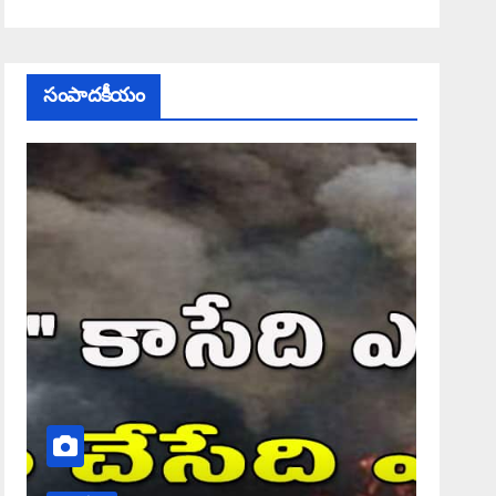
సంపాదకీయం