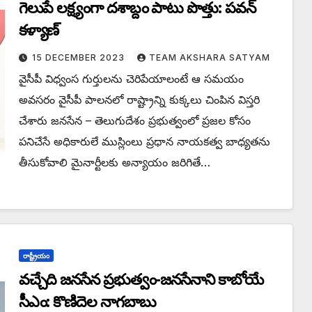
గెలుపే లక్ష్యంగా దశాబ్దం పాటు పొత్తు: పవన్
కళ్యాణ్
15 DECEMBER 2023
TEAM AKSHARA SATYAM
వైసీపీ విధ్వంస గుర్తులను చెరిపేయాలంటే ఆ సమయం
అవసరం వైసీపీ పాలనలో రాష్ట్రాన్ని కుక్కలు చింపిన విస్తరి
చేశారు జనసేన – తెలుగుదేశం ప్రభుత్వంలో ప్రజల కోసం
పనిచేసే అధికారులే ముస్లింలు ప్రధాన నాయకత్వ బాధ్యతను
తీసుకోవాలి మైనార్టీలకు అన్యాయం జరిగితే…
రాష్ట్రీయం
వచ్చేది జనసేన ప్రభుత్వం-జనసేనాని కాబోయే
సీఎం: కొణిదెల నాగబాబు