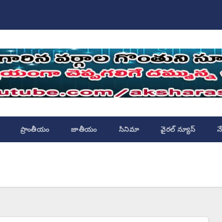
ప్రాంతీయం
జాతీయం
సినిమా
వైరల్ న్యూస్
న