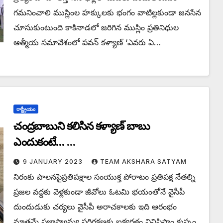
గమనించాలి ముస్లింల హక్కులకు భంగం వాటిల్లకుండా జనసేన
చూసుకుంటుంది కాకినాడలో జరిగిన ముస్లిం ప్రతినిధుల
ఆత్మీయ సమావేశంలో పవన్ కళ్యాణ్ ‘ఎవరు ఏ…
రాష్ట్రీయం
చంద్రబాబుని కలిసిన కళ్యాణ్ బాబు
ఎందుకంటే…
కన్నీటి సంద్రంలో కులనాయకులు
9 JANUARY 2023
TEAM AKSHARA SATYAM
నిరంకు పాలనపైప్రతిపక్షాల సంయుక్త పోరాటం ప్రతిపక్ష నేతల్ని
ప్రజల వద్దకు వెళ్లకుండా జీవోలు ఓటమి భయంతోనే వైసీపీ
దుందుడుకు చర్యలు వైసీపీ అరాచకాలకు ఇది ఆరంభం
మాత్రమే ప్రజాస్వామ్య పరిరక్షణకు ఐక్యగళం వినిపిస్తాం కుప్పం