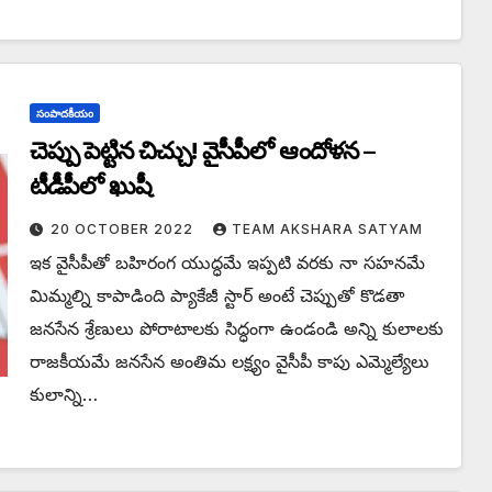
సంపాదకీయం
చెప్పు పెట్టిన చిచ్చు! వైసీపీలో ఆందోళన –
టీడీపీలో ఖుషీ
20 OCTOBER 2022
TEAM AKSHARA SATYAM
ఇక వైసీపీతో బహిరంగ యుద్ధమే ఇప్పటి వరకు నా సహనమే
మిమ్మల్ని కాపాడింది ప్యాకేజీ స్టార్ అంటే చెప్పుతో కొడతా
జనసేన శ్రేణులు పోరాటాలకు సిద్ధంగా ఉండండి అన్ని కులాలకు
రాజకీయమే జనసేన అంతిమ లక్ష్యం వైసీపీ కాపు ఎమ్మెల్యేలు
కులాన్ని…