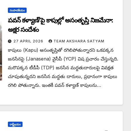
సంపాదకీయం
పవన్ కళ్యాణ్’పై కాపుల్లో అసంతృప్తి నిజమేనా:
అక్షర సందేశం
27 APRIL 2026
TEAM AKSHARA SATYAM
కాపులు (Kapu) అసంతృప్తితో రగిలిపోతున్నారని ఒకపక్కన
జనసేనపై (Janasena) వైసీపీ (YCP) విష ప్రచారం చేస్తున్నది.
మరొపక్కన టీడీపీ (TDP) జనసేన మద్దతుదారులపై వివక్షత
చూపుతున్నదని జనసేన మద్దతు దారులు, ప్రధానంగా కాపులు
రగిలి పోతున్నారు. ఇంతకీ పవన్ కళ్యాణ్ కాపులను…
రాష్ట్రీయం