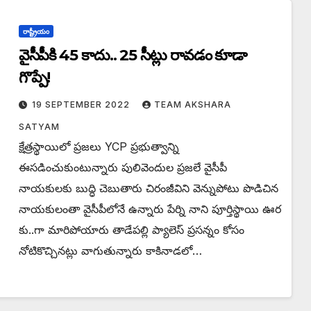
రాష్ట్రీయం
వైసీపీకి 45 కాదు.. 25 సీట్లు రావడం కూడా
గొప్పే!
19 SEPTEMBER 2022
TEAM AKSHARA
SATYAM
క్షేత్రస్థాయిలో ప్రజలు YCP ప్రభుత్వాన్ని
ఈసడించుకుంటున్నారు పులివెందుల ప్రజలే వైసీపీ
నాయకులకు బుద్ధి చెబుతారు చిరంజీవిని వెన్నుపోటు పొడిచిన
నాయకులంతా వైసీపీలోనే ఉన్నారు పేర్ని నాని పూర్తిస్థాయి ఊర
కు..గా మారిపోయారు తాడేపల్లి ప్యాలెస్ ప్రసన్నం కోసం
నోటికొచ్చినట్లు వాగుతున్నారు కాకినాడలో…