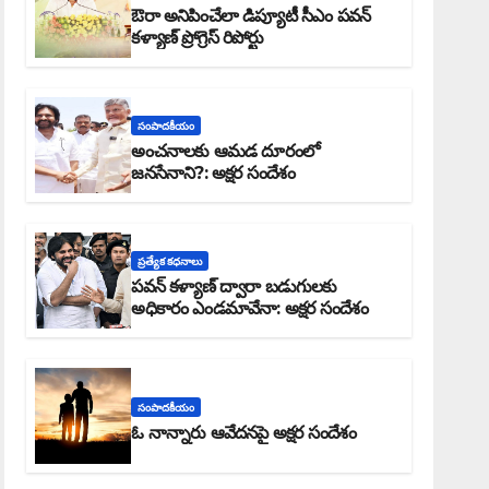
ఔరా అనిపించేలా డిప్యూటీ సీఎం పవన్
కళ్యాణ్ ప్రోగ్రెస్ రిపోర్టు
సంపాదకీయం
అంచనాలకు ఆమడ దూరంలో
జనసేనాని?: అక్షర సందేశం
ప్రత్యేక కధనాలు
పవన్ కళ్యాణ్ ద్వారా బడుగులకు
అధికారం ఎండమావేనా: అక్షర సందేశం
సంపాదకీయం
ఓ నాన్నారు ఆవేదనపై అక్షర సందేశం