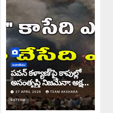
సంపాదకీయం
పవన్ కళ్యాణ్’పై కాపుల్లో
అసంతృప్తి నిజమేనా: అక్షర
సందేశం
27 APRIL 2026
TEAM AKSHARA
SATYAM