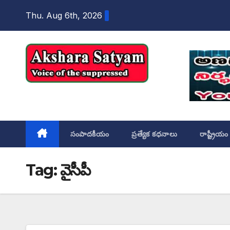
content
Thu. Aug 6th, 2026
Akshara Satyam
సంపాదకీయం
ప్రత్యేక కధనాలు
రాష్ట్రీయం
Tag:
వైసీపీ