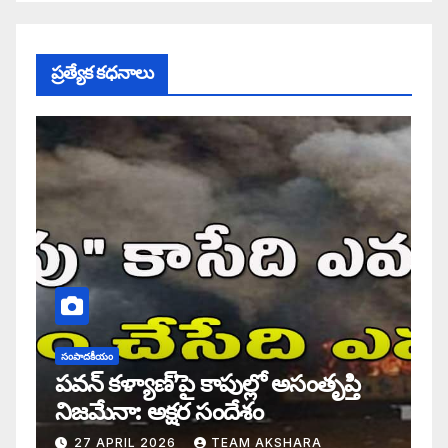
ప్రత్యేక కధనాలు
సంపాదకీయం
పవన్ కళ్యాణ్’పై కాపుల్లో అసంతృప్తి
నిజమేనా: అక్షర సందేశం
27 APRIL 2026
TEAM AKSHARA