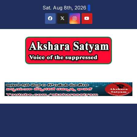
content
Sat. Aug 8th, 2026
Akshara Satyam