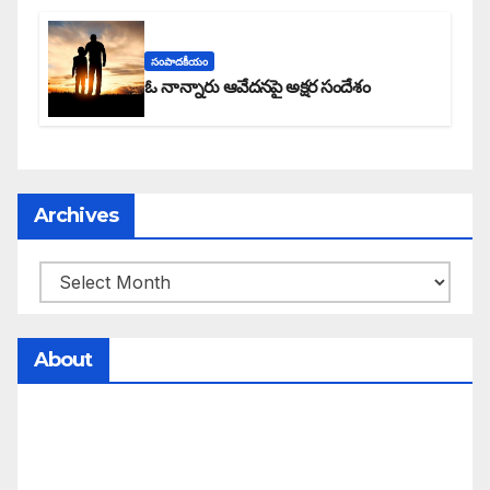
సంపాదకీయం
ఓ నాన్నారు ఆవేదనపై అక్షర సందేశం
Archives
About
సమాజంలో సంపద, అధికార ఫలాలు అందరికీ సమానంగా
దక్కాలి అంటే రాజ్యాధికారంలో మార్పు రావాలి. ఆ మార్పు
కోసం రాజ్యాంగ బద్దంగా మనమంతా ఏమి చేయాలి?