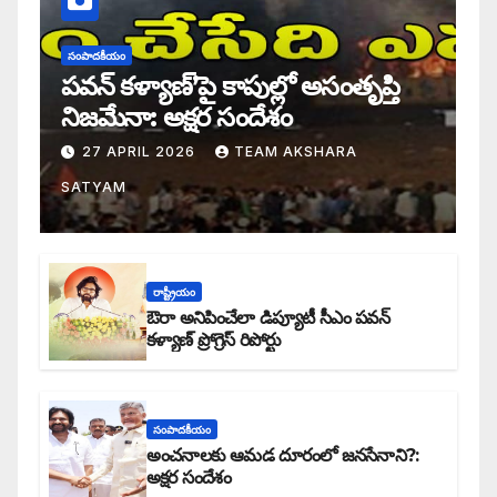
సంపాదకీయం
పవన్ కళ్యాణ్’పై కాపుల్లో అసంతృప్తి
నిజమేనా: అక్షర సందేశం
27 APRIL 2026
TEAM AKSHARA
SATYAM
రాష్ట్రీయం
ఔరా అనిపించేలా డిప్యూటీ సీఎం పవన్
కళ్యాణ్ ప్రోగ్రెస్ రిపోర్టు
సంపాదకీయం
అంచనాలకు ఆమడ దూరంలో జనసేనాని?:
అక్షర సందేశం