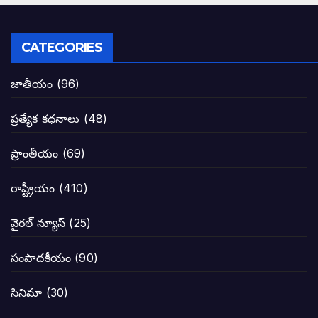
పిఠాపురం జనసైనికుల గర్జనకు షేక్ అయిన ఏపీ
పవన్ కళ్యాణ్ నామినేషన్ సందర్భంగా పలు ఆ
CATEGORIES
టీడీపీతో పొత్తు పెట్టుకొన్న జనసేనకి ఓటు ఎం
జాతీయం
(96)
ప్రజల్లో తిరగలేకపోతున్న జనసేనాని అనే ఆరోప
ప్రత్యేక కధనాలు
(48)
జనసేనకు గాజు గ్లాసు గుర్తును ఖరారు చేసిన క
ప్రాంతీయం
(69)
నాన్నా లోకేశా! మా కళ్ళు తెరిపించినందుకు ధన
రాష్ట్రీయం
(410)
పవన్ కళ్యాణ్-చంద్రబాబు కీలక భేటీ అందుకేనా
వైరల్ న్యూస్
(25)
గెలుపే లక్ష్యంగా దశాబ్దం పాటు పొత్తు: పవన్ కళ
సంపాదకీయం
(90)
బాబూ! ముఖ్యమంత్రి ఎవరు: హరిరామ జోగయ
సినిమా
(30)