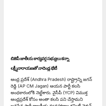
బిజెపీ జాతీయ కార్యవర్గ సభ్యులు కన్నా
లక్ష్మీనారాయణతో నాదెండ్ల భేటీ
ఆంధ్ర ప్రదేశ్ (Andhra Pradesh) రాష్ట్రాన్ని జగన్
రెడ్డి (AP CM Jagan) ఆయన పార్టీ కలసి
అంధకారంలోకి నెట్టేశారు. వైసీపీ (YCP) విముక్త
ఆంధ్రప్రదేశ్ కోసం అంతా కలసి పని చేస్తామని
జనసేన పార్టీ రాజకీయ వ్యవహారాల కమిటీ ఛైర్మన్