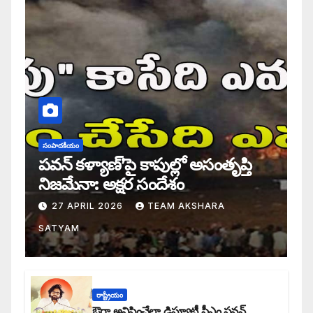
సంపాదకీయం
పవన్ కళ్యాణ్’పై కాపుల్లో అసంతృప్తి
నిజమేనా: అక్షర సందేశం
27 APRIL 2026
TEAM AKSHARA
SATYAM
రాష్ట్రీయం
ఔరా అనిపించేలా డిప్యూటీ సీఎం పవన్