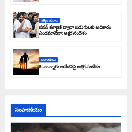
ప్రత్యేక కధనాలు
పవన్ కళ్యాణ్ ద్వారా బడుగులకు అధికారం
ఎండమావేనా: అక్షర సందేశం
సంపాదకీయం
ఓ నాన్నారు ఆవేదనపై అక్షర సందేశం
సంపాదకీయం