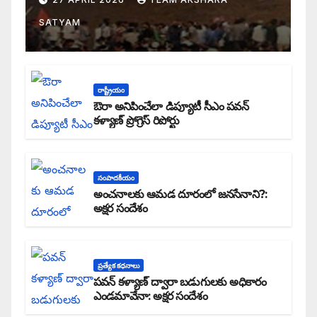
SATYAM
రాష్ట్రీయం
ఔరా అనిపించేలా డిప్యూటీ సీఎం పవన్
కళ్యాణ్ ప్రోగ్రెస్ రిపోర్టు
సంపాదకీయం
అంచనాలకు ఆమడ దూరంలో జనసేనాని?:
అక్షర సందేశం
ప్రత్యేక కధనాలు
పవన్ కళ్యాణ్ ద్వారా బడుగులకు అధికారం
ఎండమావేనా: అక్షర సందేశం