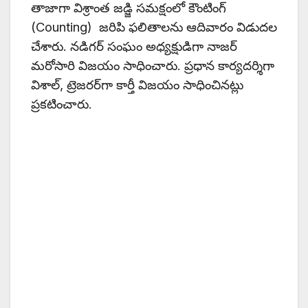
తాజాగా విశ్రాంత జడ్జి సమక్షంలో కౌంటింగ్‌
(Counting) జరిపి ఫలితాలను ఆదివారం విడుదల
చేశారు. నడిగర్‌ సంఘం అధ్యక్షుడిగా నాజర్‌
మరోసారి విజయం సాధించారు. ప్రధాన కార్యదర్శిగా
విశాల్‌, ట్రెజరర్‌గా కార్తీ విజయం సాధించినట్లు
ప్రకటించారు.