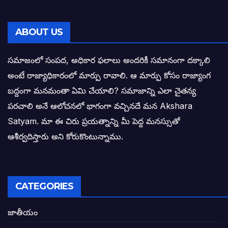
వైసీపీ సర్కార్ లో పంచాయతీలు నిర్వీర్యం: నాద
తెలంగాణ సీఎం రేవంత్ రెడ్డి విజయ రహస్యాల
ABOUT US
తెలంగాణ కొత్త సీఎంగా రేవంత్ రెడ్డి!
సమాజంలో సంపద, అధికార ఫలాలు అందరికీ సమానంగా దక్కాలి
అంటే రాజ్యాధికారంలో మార్పు రావాలి. ఆ మార్పు కోసం రాజ్యాంగ
ఎన్నికల ఫలితాలు రాబోతున్న వేల ఎవరి గోల వా
బద్దంగా మనమంతా ఏమి చేయాలి? సమాజాన్ని ఎలా చైతన్య
పరచాలి అనే ఆలోచనలో భాగంగా వచ్చినదే మన Akshara
బాధితుల ఆశలసౌధం జనసేనానికి అక్షర సందే
Satyam. మా ఈ చిరు ప్రయత్నాన్ని మీ పెద్ద మనస్సుతో
ఓరి నాన్నోయి! జరా నా గోడు విను: అక్షర సందే
ఆశీర్వదిస్తారు అని కోరుకొంటున్నాము.
అణగారిన వర్గాలకు అధికారం వచ్చిననాడే నిజమ
అసాంఘిక కార్యక్రమాల అడ్డాగా విశాఖ?
CATEGORIES
ఏపీలో రౌడీలు రాజ్యాలేలుతున్నారు. తరిమి కొట్టడా
జాతీయం