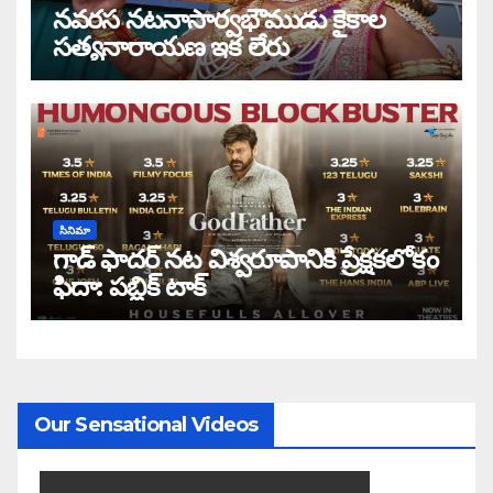
నవరస నటనాసార్వభౌముడు కైకాల
సత్యనారాయణ ఇక లేరు
సినిమా
గాడ్ ఫాదర్ నట విశ్వరూపానికి ప్రేక్షకలోకం
ఫిదా: పబ్లిక్ టాక్
Our Sensational Videos