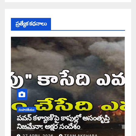
ప్రత్యేక కధనాలు
సంపాదకీయం
పవన్ కళ్యాణ్’పై కాపుల్లో అసంతృప్తి
నిజమేనా: అక్షర సందేశం
27 APRIL 2026
TEAM AKSHARA