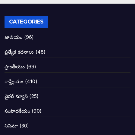
పిఠాపురం జనసైనికుల గర్జనకు షేక్ అయిన ఏపీ
పవన్ కళ్యాణ్ నామినేషన్ సందర్భంగా పలు ఆ
CATEGORIES
టీడీపీతో పొత్తు పెట్టుకొన్న జనసేనకి ఓటు ఎం
జాతీయం
(96)
ప్రజల్లో తిరగలేకపోతున్న జనసేనాని అనే ఆరోప
ప్రత్యేక కధనాలు
(48)
జనసేనకు గాజు గ్లాసు గుర్తును ఖరారు చేసిన క
ప్రాంతీయం
(69)
నాన్నా లోకేశా! మా కళ్ళు తెరిపించినందుకు ధన
రాష్ట్రీయం
(410)
పవన్ కళ్యాణ్-చంద్రబాబు కీలక భేటీ అందుకేనా
వైరల్ న్యూస్
(25)
గెలుపే లక్ష్యంగా దశాబ్దం పాటు పొత్తు: పవన్ కళ
సంపాదకీయం
(90)
బాబూ! ముఖ్యమంత్రి ఎవరు: హరిరామ జోగయ
సినిమా
(30)