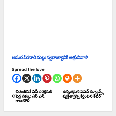
అమర వీరనారి మల్లు స్వరాజ్యానికి అశ్రు నివాళి
Spread the love
చిరంజీవినే సినీ పరిశ్రమకి
ఉన్నతమైన పవన్ కళ్యాణ్
పెద్ద దిక్కు: ఎస్‌.ఎస్‌.
వ్యక్తిత్వాన్ని కీర్తించిన కేటీర్
రాజమౌళి