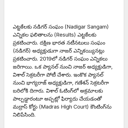
ఎట్టకేలకు నడిగర్ సంఘం (Nadigar Sangam)
ఎన్నికల ఫలితాలను (Results) ఎట్టకేలకు
ప్రకటించారు. దక్షిణ భారత నటీనటులు సంఘం
(నడిగర్‌) అధ్యక్షుడుగా నాజర్ ఎన్నికయ్యినట్లు
ప్రకటించారు. 2019లో నడిగర్‌ సంఘం ఎన్నికలు
జరిగాయి. ఒక ప్యానల్‌ నుంచి నాజర్‌ అధ్యక్షుడిగా,
విశాల్‌ సెక్రటరీగా పోటీ చేశారు. ఇంకొక ప్యానల్‌
నుంచి భాగ్యరాజ్‌ అధ్యక్షుడిగా, గణేశన్‌ సెక్రటరీగా
బరిలోకి దిగారు. విశాల్‌ ఓటింగ్‌లో అక్రమాలకు
పాల్పడ్డారంటూ అప్పట్లో ఫిర్యాదు చేయడంతో
మద్రాస్‌ కోర్టు (Madras High Court) కౌంటింగ్‌ను
నిలిపేసింది.