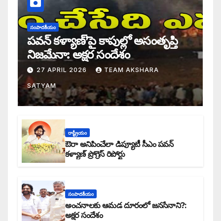
సంపాదకీయం
పవన్ కళ్యాణ్’పై కాపుల్లో అసంతృప్తి
నిజమేనా: అక్షర సందేశం
27 APRIL 2026
TEAM AKSHARA
SATYAM
రాష్ట్రీయం
ఔరా అనిపించేలా డిప్యూటీ సీఎం పవన్
కళ్యాణ్ ప్రోగ్రెస్ రిపోర్టు
సంపాదకీయం
అంచనాలకు ఆమడ దూరంలో జనసేనాని?:
అక్షర సందేశం