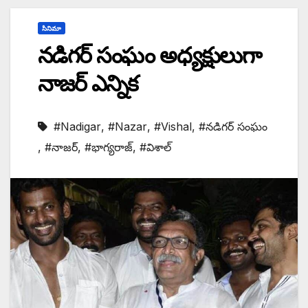
సినిమా
నడిగర్ సంఘం అధ్యక్షులుగా
నాజర్ ఎన్నిక
#Nadigar
,
#Nazar
,
#Vishal
,
#నడిగర్ సంఘం
,
#నాజర్
,
#భాగ్యరాజ్‌
,
#విశాల్‌