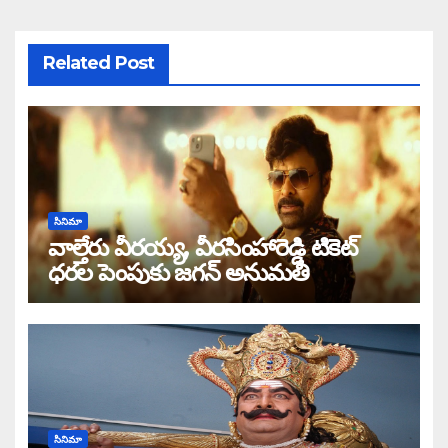
Related Post
సినిమా
వాల్తేరు వీరయ్య, వీరసింహారెడ్డి టికెట్
ధరల పెంపుకు జగన్ అనుమతి
సినిమా