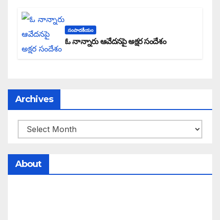
సంపాదకీయం
ఓ నాన్నారు ఆవేదనపై అక్షర సందేశం
Archives
About
సమాజంలో సంపద, అధికార ఫలాలు అందరికీ సమానంగా
దక్కాలి అంటే రాజ్యాధికారంలో మార్పు రావాలి. ఆ మార్పు