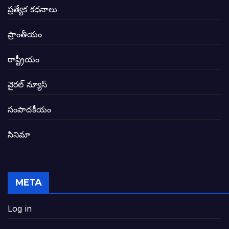
సీఎం సన్నిహిత సంస్థ ఇండోసోల్’కి 8,348 
ప్రత్యేక కధనాలు
విద్యారంగంలోని అవినీతి తిమింగలాల గుట్టు వి
ప్రాంతీయం
జగనన్న పాల వెల్లువ పథకంలో పొంగి పొర్లుతున్
రాష్ట్రీయం
బటన్లు నొక్కే సీఎంపై నాదెండ్ల మనోహర్ సంచల
వైరల్ న్యూస్
తెలంగాణ అభివృద్ధి ఆకాంక్ష నెరవేరాలంటే బీజేప
సంపాదకీయం
సినిమా
జనసేన-టీడీపీల సంయుక్త సమావేశంలో సంచల
విజయవాడ, గుంటూరుకు దీటుగా తెనాలిని అభివ
META
జనప్రభంజనం మధ్య ముదినేపల్లిలో జనసేనాని 
Log in
పావలా ముఖ్యమంత్రి అంటూ జగన్ రెడ్డిపై గర్జి