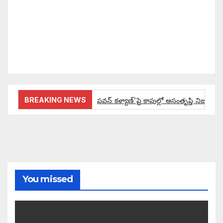
కోసం రాజ్యాంగ బద్దంగా మనమంతా ఏమి చేయాలి?
సమాజాన్ని ఎలా చైతన్య పరచాలి అనే ఆలోచనలో భాగంగా
వచ్చినదే మన Akshara Satyam. మా ఈ చిరు
ప్రయత్నాన్ని మీ పెద్ద మనస్సుతో ఆశీర్వదిస్తారు అని
కోరుకొంటున్నాము.
BREAKING NEWS
పవన్ కళ్యాణ్’పై కాపుల్లో అసంతృప్తి నిజమేనా:
ఔరా అనిపించేలా డిప్యూటీ సీఎం పవన్ కళ్యాణ్ ప్రో
అంచనాలకు ఆమడ దూరంలో జనసేనాని?: అక్ష
పవన్ కళ్యాణ్ ద్వారా బడుగులకు అధికారం ఎం
You missed
ఓ నాన్నారు ఆవేదనపై అక్షర సందేశం