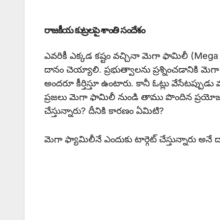
రాజకీయ కుట్రలపై శాంతి సందేశం
ఎవరికీ ఎక్కడ కష్టం వచ్చినా మెగా ఫామిలీ (Mega
దానం చెయ్యాలి. ప్రభుత్వాలను ప్రశ్నించడానికి మ
అందరూ కీర్తిస్తూ ఉంటారు. కానీ ఓట్లు వేసేటప్పుడు మ
ప్రజలు మెగా ఫామిలీ నుండి తాము పొందిన ప్రయోజన
చేస్తున్నారు? దీనికి కారణం ఏమిటి?
మెగా ఫ్యామిలీనే ఎందుకు టార్గెట్ చేస్తున్నారు అనే