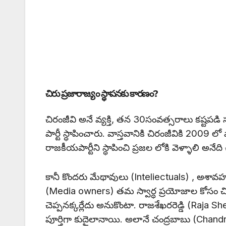
చిరు ప్రజారాజ్యం స్థాపనకు కారణం?
చిరంజీవి అనే వ్యక్తి, తన 30సంవత్సరాలు కష్టపడి 
పార్టీ స్థాపించారు. వాస్తవానికి చిరంజీవికి 2009 ల
రాజకీయపార్టీని స్థాపించి ప్రజల లోకి వెళ్ళాలి అనేద
కానీ కొందరు మేథావులు (Inteliectuals) , అశా
(Media owners) తమ స్వార్ధ ప్రయోజాల కోసం చిర
చెప్పనక్కర్లేదు అనుకొంటా. రాజశేఖరరెడ్డి (Raja 
పూర్తిగా కుదైలానాయి. అలానే చంద్రబాబు (Chandra