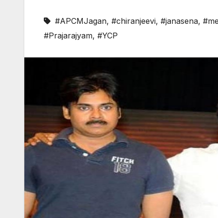
#APCMJagan
,
#chiranjeevi
,
#janasena
,
#me
#Prajarajyam
,
#YCP