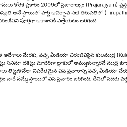
 కోరిక ప్రకారం 2009లో ప్రజారాజ్యం (Prajarajyam) ప్రస్
్యతి అనే స్థాయిలో పార్టీ ఆవిర్భావ సభ తిరుపతిలో (Tirupath
జీవిని పూర్తిగా ఆకాశానికి ఎత్తేయటం జరిగింది.
ినేత అదేశాలు మేరకు, పచ్చ మీడియా చిరంజీవిపైన కులముద్ర (Kul
లు సినిమా టికెట్లు మాదిరిగా బ్లాకులో అమ్ముకున్నారనే ముద్ర కూ
ాలు తిట్టుకొనేలా విపరీతమైన విష ప్రచారాన్ని పచ్చ మీడియా చ
గం వారే నమ్మే స్థాయిలో విష ప్రచారం జరిగింది. దీనితో సదరు వర్