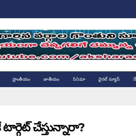
ప్రాంతీయం
జాతీయం
సినిమా
వైరల్ న్యూస్
న
ార్గెట్ చేస్తున్నారా?