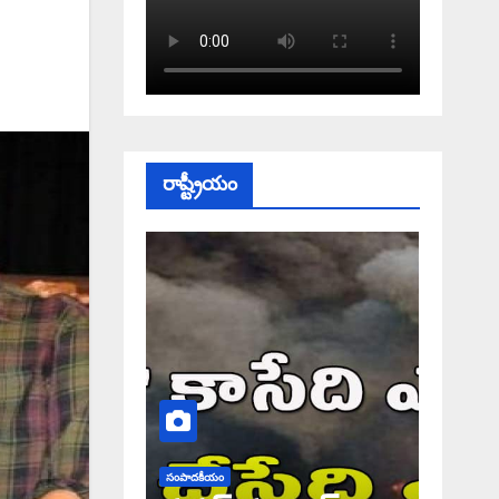
రాష్ట్రీయం
సంపాదకీయం