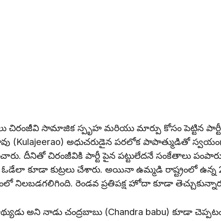
ు చిరంజీవి సామాజిక స్పృహ మరియు మార్పు కోసం పెట్టిన పార్టీ
లాజీరావు (Kulajeerao) అధుచరుడైన పరలోక పాపాత్ముడితో స్వయం
చారు. దీనితో చిరంజీవికి పార్టీ పైన పట్టులేదనే సంకేతాలు పంపారు
డేలా కూడా కుట్రలు చేశారు. అయినా ఉమ్మడి రాష్ట్రంలో ఉన్న
నంలో నిలబడగలిగింది. రెండవ ప్రతిపక్ష హోదా కూడా తెచ్చుకున్నార
భాథ్యుడు అని నాడు చంద్రబాబు (Chandra babu) కూడా చెప్పట