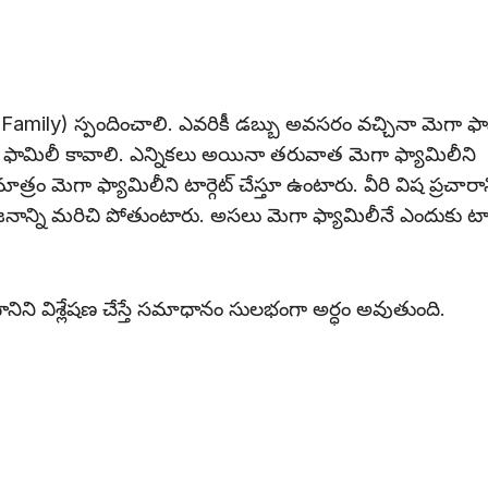
 Family) స్పందించాలి. ఎవరికీ డబ్బు అవసరం వచ్చినా మెగా ఫ
ెగా ఫామిలీ కావాలి. ఎన్నికలు అయినా తరువాత మెగా ఫ్యామిలీని
ాత్రం మెగా ఫ్యామిలీని టార్గెట్ చేస్తూ ఉంటారు. వీరి విష ప్రచారాన
ాన్ని మరిచి పోతుంటారు. అసలు మెగా ఫ్యామిలీనే ఎందుకు టార్
 దానిని విశ్లేషణ చేస్తే సమాధానం సులభంగా అర్ధం అవుతుంది.