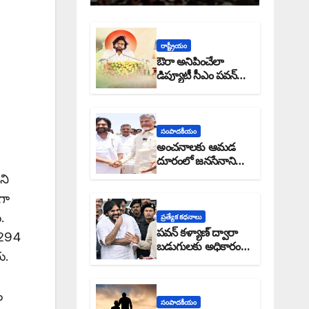
రాష్ట్రీయం
ఔరా అనిపించేలా
డిప్యూటీ సీఎం పవన్
కళ్యాణ్ ప్రోగ్రెస్ రిపోర్టు
సంపాదకీయం
అంచనాలకు ఆమడ
దూరంలో జనసేనాని?:
అక్షర సందేశం
ని
గా
.
ప్రత్యేక కధనాలు
పవన్ కళ్యాణ్ ద్వారా
 294
బడుగులకు అధికారం
ు.
ఎండమావేనా: అక్షర
సందేశం
ం
సంపాదకీయం