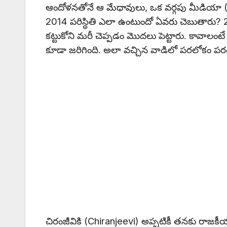
ఆందోళనతోనే ఆ మేధావులు, ఒక వర్గపు మీడియా (
2014 పరిస్థితి ఎలా ఉంటుందో ఏవరు చెబుతారు? 20
కట్టుకోని మరీ చెప్పడం మొదలు పెట్టారు. కావాల
కూడా జరిగింది. అలా వచ్చిన వాడిలో పరలోకం ప
చిరంజీవికి (Chiranjeevi) అప్పటికీ తనకు రాజక