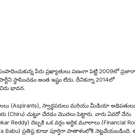
సంపాదించుకున్న పేరు ప్రఖ్యాతులు పణంగా పెట్టి 2009లో ప్రజార
ో పార్టీని స్థాపించడం అంత ఇష్టం లేదు. దీనికన్నా 2014లో
ి చిరు భావన.
వహులు (Aspirants), స్వార్థపరులు మరియు మీడియా అథిపతుల
ు (Chiru) చుట్టూ చేరడం మొదలు పెట్టారు. వారు ఏవరో నేను
Shekar Reddy) దెబ్బకి ఒక వర్గం అర్థిక మూలాలు (Financial Ro
 Babu) ప్రతిష్ఠ కూడా పూర్తిగా పాతాళంలోకి నెట్టవేయబడింది.