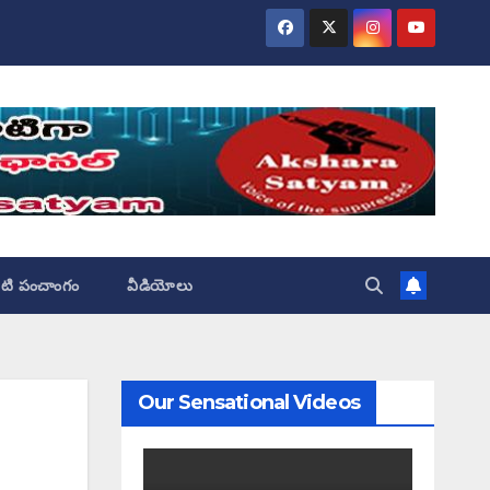
ేటి పంచాంగం
వీడియోలు
Our Sensational Videos