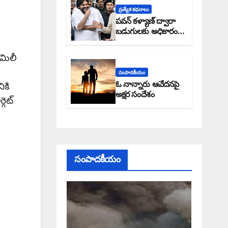
ప్రత్యేక కధనాలు
పవన్ కళ్యాణ్ ద్వారా
బడుగులకు అధికారం
ఎండమావేనా: అక్షర
సందేశం
ామిలీ
సంపాదకీయం
ఓ నాన్నారు ఆవేదనపై
ికి
అక్షర సందేశం
గెట్
సంపాదకీయం