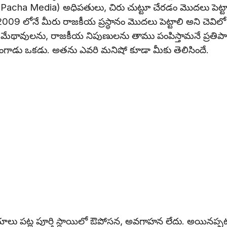
Pacha Media) అధిపతులు, చిరు చుట్టూ చేరడం మొదలు పెట్టా
09 లోనే మీరు రాజకీయ ప్రస్థానం మొదలు పెట్టాలి అని చెవిలో 
ంటే మేథావులను, రాజకీయ నిపుణులను తాము పంపిస్తామనే ప్రతి
రంగాడు ఒకడు. అతను ఎవరి మనిషో కూడా మీకు తెలిసిందే.
ీయాలు పట్ల పూర్తి స్థాయిలో ఔపోసన, అవగాహన లేదు. అయినప్పట