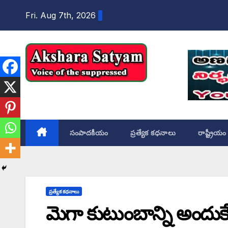
content
Fri. Aug 7th, 2026
Akshara Satyam
సంపాదకీయం
ప్రత్యేక కధనాలు
రాష్ట్రీయం
ప్రత్యేక కధనాలు
మెగా కుటుంబాన్ని అందుకే ట