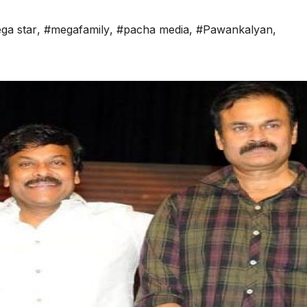
ga star
,
#megafamily
,
#pacha media
,
#Pawankalyan
,