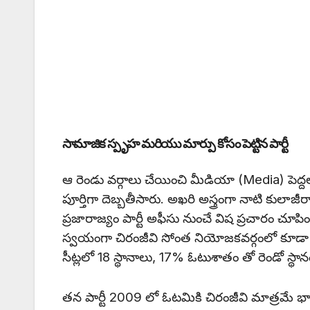
సామాజిక స్పృహ మరియు మార్పు కోసం పెట్టిన పార్టీ
ఆ రెండు వర్గాలు చేయించి మీడియా (Media) పెద్దల
పూర్తిగా దెబ్బతీసారు. అఖరి అస్త్రంగా నాటి కు
ప్రజారాజ్యం పార్టీ అఫీసు నుంచే విష ప్రచారం చూపిం
స్వయంగా చిరంజీవి సోంత నియోజకవర్గంలో కూడా ఓ
సీట్లలో 18 స్థానాలు, 17% ఓటుశాతం తో రెండో స్థా
తన పార్టీ 2009 లో ఓటమికి చిరంజీవి మాత్రమే 