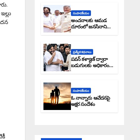
రు.
ఇల్లు
సంపాదకీయం
అంచనాలకు ఆమడ
పాదన
దూరంలో జనసేనాని?:
అక్షర సందేశం
ప్రత్యేక కధనాలు
పవన్ కళ్యాణ్ ద్వారా
బడుగులకు అధికారం
ఎండమావేనా: అక్షర
సందేశం
సంపాదకీయం
ఓ నాన్నారు ఆవేదనపై
అక్షర సందేశం
ికీ