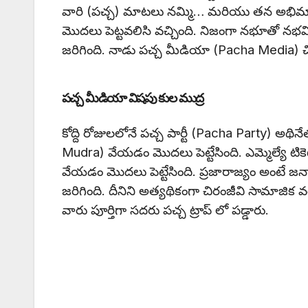
వారి (పచ్చ) మాటలు నమ్మి… మరియు తన అభిమానులు
మొదలు పెట్టవలిసి వచ్చింది. నిజంగా నభూతో నభవిష
జరిగింది. నాడు పచ్చ మీడియా (Pacha Media) చిరం
పచ్చ మీడియా విషపు కుల ముద్ర
కోద్ది రోజులలోనే పచ్చ పార్టీ (Pacha Party) అథ
Mudra) వేయడం మొదలు పెట్టేసింది. ఎమ్మెల్యే టికెట్
వేయడం మొదలు పెట్టేసింది. ప్రజారాజ్యం అంటే జన
జరిగింది. దీనిని అత్యథికంగా చిరంజీవి సామాజిక వర్
వారు పూర్తిగా సదరు పచ్చ ట్రాప్ లో పడ్డారు.