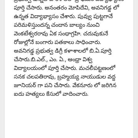
పూర్తి చేసారు. అనంతరం మోపిదేవి, అవనిగడ్డ లో
ఉన్నత విద్యాభ్యాసం చేశారు. పువ్వు పుట్టగానే
పరిమళిస్తుందన్న చందాన బాల్యం నుంచి
వెంకటేశ్వరరావు ఏక సంధాగ్రహి. చదువుకునే
రోజుల్లోనే బంగారు పతకాలు సాధించారు.
అవనిగడ్డ ప్రభుత్వ డిగ్రీ కళాశాలలో బి.ఏ.పూర్తి
చేసారు.బి.ఎల్., ఎం. ఏ., ఆంధ్రా విశ్వ
విద్యాలయంలో పూర్తి చేసారు. మచలీపట్టణంలో
సనక చలపతిరావు, బ్రహ్మయ్య నాయుడుల వద్ద
జూనియర్ గా పని చేసారు. వేకనూరు లో జరిగిన
ఐదు హత్యలు కేసులో వాదించారు.