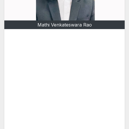
Mathi Venkateswara Rao