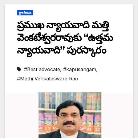
ప్రాంతీయం
ప్రముఖ న్యాయవాది మత్తి
వెంకటేశ్వరరావుకు “ఉత్తమ
న్యాయవాది” పురస్కారం
#Best advocate
,
#kapusangam
,
#Mathi Venkateswara Rao