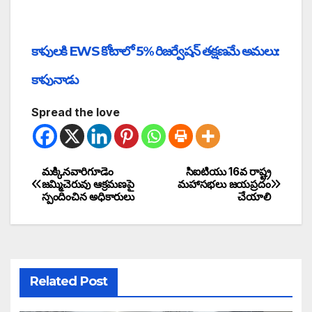
కాపులకి EWS కోటాలో 5% రిజర్వేషన్ తక్షణమే అమలు:
కాపునాడు
Spread the love
మక్కినవారిగూడెం
సిఐటియు 16వ రాష్ట్ర
జమ్మిచెరువు ఆక్రమణపై
మహాసభలు జయప్రదం
స్పందించిన అధికారులు
చేయాలి
Related Post