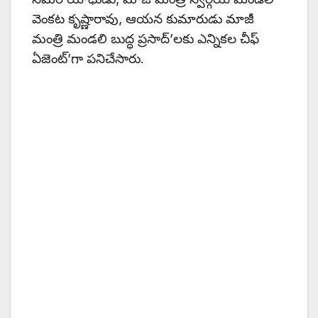
వెంకట కృష్ణారావు, ఆయన కుమారుడు మాజీ
మంత్రి మండలి బుద్ధ ప్రసాద్’లకు ఎన్నికల చీఫ్
ఏజెంట్’గా పనిచేసారు.