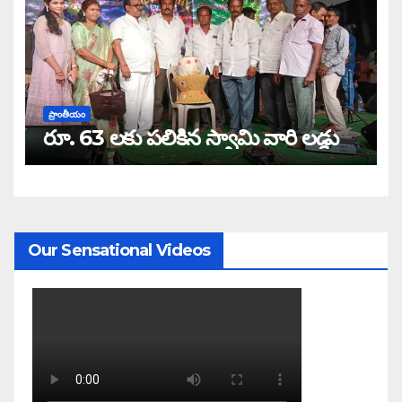
ప్రాంతీయం
రూ. 63 లకు పలికిన స్వామి వారి లడ్డు
Our Sensational Videos