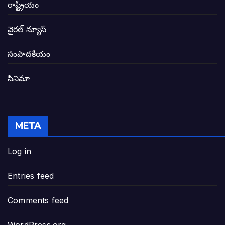
జగనన్న పాల వెల్లువ పథకంలో పొంగి పొర్లుతున్
రాష్ట్రీయం
బటన్లు నొక్కే సీఎంపై నాదెండ్ల మనోహర్ సంచల
వైరల్ న్యూస్
తెలంగాణ అభివృద్ధి ఆకాంక్ష నెరవేరాలంటే బీజేప
సంపాదకీయం
సినిమా
జనసేన-టీడీపీల సంయుక్త సమావేశంలో సంచల
విజయవాడ, గుంటూరుకు దీటుగా తెనాలిని అభివ
META
జనప్రభంజనం మధ్య ముదినేపల్లిలో జనసేనాని 
Log in
పావలా ముఖ్యమంత్రి అంటూ జగన్ రెడ్డిపై గర్జి
Entries feed
ఐసియూలో ఉన్న వైసీపీ-అంతకంతకు ఎదుగుతు
Comments feed
ప్రభుత్వానికి సవాళ్లు – ప్రభుత్వ పెద్దలకు భవ
WordPress.org