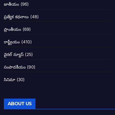
టీడీపీతో పొత్తు పెట్టుకొన్న జనసేనకి ఓటు ఎం
జాతీయం
(96)
ప్రజల్లో తిరగలేకపోతున్న జనసేనాని అనే ఆరోప
ప్రత్యేక కధనాలు
(48)
జనసేనకు గాజు గ్లాసు గుర్తును ఖరారు చేసిన క
ప్రాంతీయం
(69)
నాన్నా లోకేశా! మా కళ్ళు తెరిపించినందుకు ధన
రాష్ట్రీయం
(410)
పవన్ కళ్యాణ్-చంద్రబాబు కీలక భేటీ అందుకేనా
వైరల్ న్యూస్
(25)
గెలుపే లక్ష్యంగా దశాబ్దం పాటు పొత్తు: పవన్ కళ
సంపాదకీయం
(90)
బాబూ! ముఖ్యమంత్రి ఎవరు: హరిరామ జోగయ
సినిమా
(30)
వైసీపీ సర్కార్ లో పంచాయతీలు నిర్వీర్యం: నాద
తెలంగాణ సీఎం రేవంత్ రెడ్డి విజయ రహస్యాల
ABOUT US