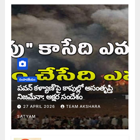
సంపాదకీయం
పవన్ కళ్యాణ్’పై కాపుల్లో అసంతృప్తి
నిజమేనా: అక్షర సందేశం
27 APRIL 2026
TEAM AKSHARA
SATYAM