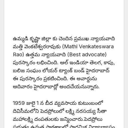
ఉమ్మడి కృష్ణా జిల్లా కు చెందిన ప్రముఖ న్యాయవాది
మత్తి వెంకటేశ్వరరావుకు (Mathi Venkateswara
Rao) ఉత్తమ న్యాయవాది (Best advocate)
పురస్కారం లభించింది. ఆల్ ఇండియా తెలగ, కాపు,
బలిజ సంఘం లోయర్ ట్యాంక్ బండ్ హైదరాబాద్
ఈ పురస్కారం ప్రకటించింది. ఈ అవార్డును
ఆదివారం హైదరాబాద్లో అందచేయనున్నారు.
1959 జులై 1 న బీద వ్యవసాయ కుటుంబంలో
దివిసీమలోని పెదప్రోలులో లక్ష్మి నరసయ్య సీతా
మహాలక్ష్మి దంపతులకు జన్మించారు.పెదప్రోలు
ప్రభుత్వ ఉన్నత పాఠశాలలో ప్రాధమిక విద్యాభ్యాసం