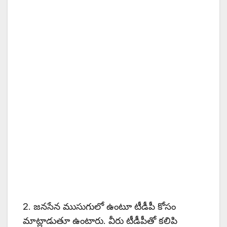
2. జనసేన ముసుగులో ఉంటూ టీడీపీ కోసం
మాట్లాడుతూ ఉంటారు. వీరు టీడీపీతో కలిపి