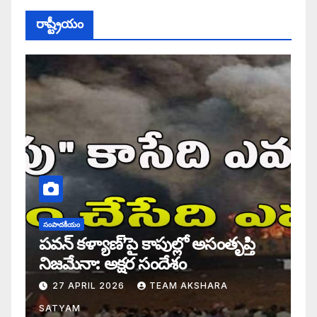
రాష్ట్రీయం
సంపాదకీయం
పవన్ కళ్యాణ్’పై కాపుల్లో అసంతృప్తి
నిజమేనా: అక్షర సందేశం
27 APRIL 2026
TEAM AKSHARA
SATYAM