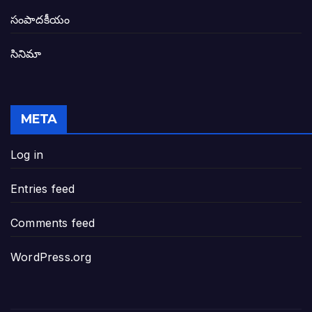
తెలంగాణ అభివృద్ధి ఆకాంక్ష నెరవేరాలంటే బీజేప
సంపాదకీయం
సినిమా
జనసేన-టీడీపీల సంయుక్త సమావేశంలో సంచల
విజయవాడ, గుంటూరుకు దీటుగా తెనాలిని అభివ
META
జనప్రభంజనం మధ్య ముదినేపల్లిలో జనసేనాని 
Log in
పావలా ముఖ్యమంత్రి అంటూ జగన్ రెడ్డిపై గర్జి
Entries feed
ఐసియూలో ఉన్న వైసీపీ-అంతకంతకు ఎదుగుతు
Comments feed
ప్రభుత్వానికి సవాళ్లు – ప్రభుత్వ పెద్దలకు భవ
WordPress.org
మోసకారి వైసీపీ అంటూ విరుచుకు పడిన నాదె
జగన్ రెడ్డి మాకొద్దు బాబోయ్… ఎందుకంటే