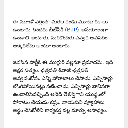
ఈ మూడో వర్గంలో మరల రెండు మూడు రకాలు
ఉంటారు. కొందరు బీజేపీకి (
BJP
) అనుకూలంగా
ఉండాలి అంటారు. మరికొందరు ఎవ్వరి అవసరం
అక్కరలేదు అంటూ అంటారు.
జనసేన పార్టీకి ఈ ముగ్గురి వల్లనూ ప్రమాదమే. ఇదే
అక్షర సత్యం. ఛత్రపతి శివాజీ ఛత్రపతి
అవ్వడంకోసం ఎన్ని పోరాటాలు చేసాడు. ఎన్నిసార్లు
లొంగిపోయినట్లు నటించాడు. ఎన్నిసార్లు బానిసగా
ఉండాలిసివచ్చింది అనేది తెలిస్తేగాని యుద్ధంలో
పోరాటం చేయడం కష్టం. నాయకుని వ్యూహాలు
అర్ధం చేసికోలేని కార్యకర్త వల్ల మార్పు అసాధ్యం.