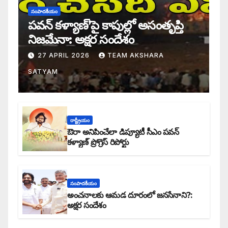
సంపాదకీయం
పవన్ కళ్యాణ్’పై కాపుల్లో అసంతృప్తి
నిజమేనా: అక్షర సందేశం
27 APRIL 2026
TEAM AKSHARA
SATYAM
రాష్ట్రీయం
ఔరా అనిపించేలా డిప్యూటీ సీఎం పవన్
కళ్యాణ్ ప్రోగ్రెస్ రిపోర్టు
సంపాదకీయం
అంచనాలకు ఆమడ దూరంలో జనసేనాని?:
అక్షర సందేశం