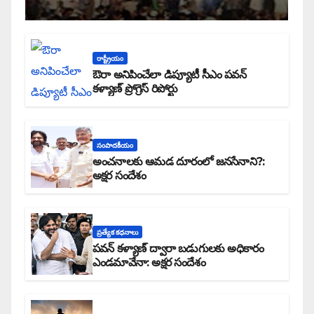
రాష్ట్రీయం
ఔరా అనిపించేలా డిప్యూటీ సీఎం పవన్
కళ్యాణ్ ప్రోగ్రెస్ రిపోర్టు
సంపాదకీయం
అంచనాలకు ఆమడ దూరంలో జనసేనాని?:
అక్షర సందేశం
ప్రత్యేక కధనాలు
పవన్ కళ్యాణ్ ద్వారా బడుగులకు అధికారం
ఎండమావేనా: అక్షర సందేశం