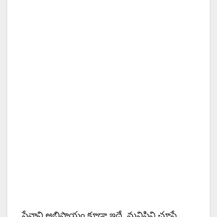
సేనాని అభిప్రాయం కూడా ఇదే. మనిషిని చూస్తే