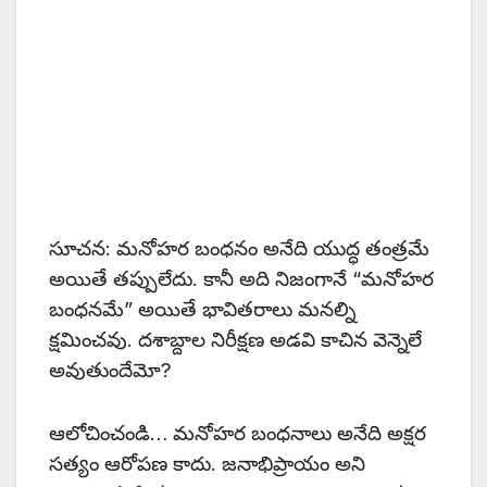
సూచన: మనోహర బంధనం అనేది యుద్ధ తంత్రమే
అయితే తప్పులేదు. కానీ అది నిజంగానే “మనోహర
బంధనమే” అయితే భావితరాలు మనల్ని
క్షమించవు. దశాబ్దాల నిరీక్షణ అడవి కాచిన వెన్నెలే
అవుతుందేమో?
ఆలోచించండి… మనోహర బంధనాలు అనేది అక్షర
సత్యం ఆరోపణ కాదు. జనాభిప్రాయం అని