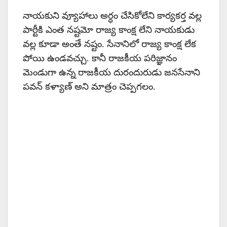
నాయకుని వ్యూహాలు అర్ధం చేసికోలేని కార్యకర్త వల్ల
పార్టీకి ఎంత నష్టమో రాజ్య కాంక్ష లేని నాయకుడు
వల్ల కూడా అంతే నష్టం. సేనానిలో రాజ్య కాంక్ష లేక
పోయి ఉండవచ్చు. కానీ రాజకీయ పరిజ్ఞానం
మెండుగా ఉన్న రాజకీయ దురందురుడు జనసేనాని
పవన్ కళ్యాణ్ అని మాత్రం చెప్పగలం.