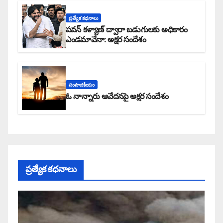
ప్రత్యేక కధనాలు
పవన్ కళ్యాణ్ ద్వారా బడుగులకు అధికారం
ఎండమావేనా: అక్షర సందేశం
సంపాదకీయం
ఓ నాన్నారు ఆవేదనపై అక్షర సందేశం
ప్రత్యేక కధనాలు