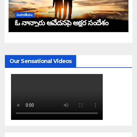
సంపాదకీయం
ఓ నాన్నారు ఆవేదనపై అక్షర సందేశం
Our Sensational Videos