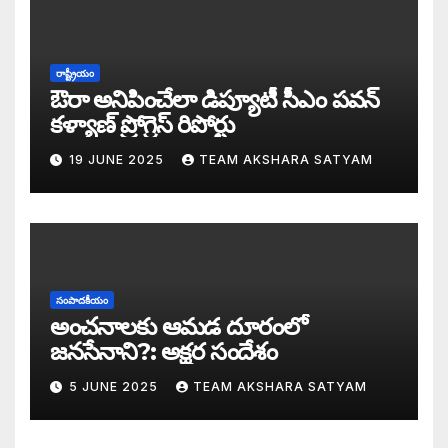
డబ్బై సంవత్సరాల గిరి చరిత్రను తిరగరాసిన ప
సీజ్ ద బోట్ కాదు – సీజ్ ద సిస్టం: జనసేనానికి
రాష్ట్రీయం
ఔరా అనిపించేలా డిప్యూటీ సీఎం పవన్
కూటమిలో కుమ్ములాటలు – వైసీపీలో కేరింతలపై
కళ్యాణ్ ప్రోగ్రెస్ రిపోర్టు
19 JUNE 2025
TEAM AKSHARA SATYAM
అంజనీ పుత్రుడు పవర్ కళ్యాణ్ పై అక్షర సందేశ
జనసేనలో చీకటి వెలుగులు
రాష్ట్ర ఉప ముఖ్యమంత్రిగా బాధ్యతలు స్వీకరిం
సంపాదకీయం
గరళకంఠుడు చేతిలో గ్రామీణం – సేనాని శాఖలప
అంచనాలకు ఆమడ దూరంలో
జనసేనాని?: అక్షర సందేశం
పవన్ కళ్యాణ్ డిప్యూటీ సీఎం – శాఖలు కేటా
5 JUNE 2025
TEAM AKSHARA SATYAM
జనసేనాని విజయం వెనుక నమ్మలేని నిజాలు: అ