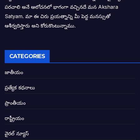
పరచాలి అనే ఆలోచనలో భాగంగా వచ్చినదే మన Akshara
బాధితుల ఆశలసౌధం జనసేనానికి అక్షర సందే
Satyam. మా ఈ చిరు ప్రయత్నాన్ని మీ పెద్ద మనస్సుతో
ఓరి నాన్నోయి! జరా నా గోడు విను: అక్షర సందే
ఆశీర్వదిస్తారు అని కోరుకొంటున్నాము.
అణగారిన వర్గాలకు అధికారం వచ్చిననాడే నిజమ
అసాంఘిక కార్యక్రమాల అడ్డాగా విశాఖ?
CATEGORIES
ఏపీలో రౌడీలు రాజ్యాలేలుతున్నారు. తరిమి కొట్టడా
జాతీయం
సీఎం సన్నిహిత సంస్థ ఇండోసోల్’కి 8,348 
ప్రత్యేక కధనాలు
విద్యారంగంలోని అవినీతి తిమింగలాల గుట్టు వి
ప్రాంతీయం
జగనన్న పాల వెల్లువ పథకంలో పొంగి పొర్లుతున్
రాష్ట్రీయం
బటన్లు నొక్కే సీఎంపై నాదెండ్ల మనోహర్ సంచల
వైరల్ న్యూస్