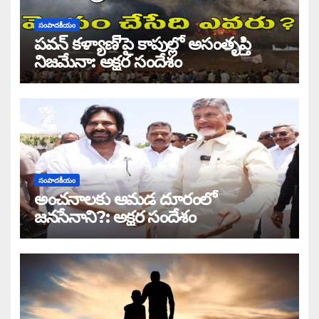
సంపాదకీయం
పవన్ కళ్యాణ్’పై కాపుల్లో అసంతృప్తి
నిజమేనా: అక్షర సందేశం
సంపాదకీయం
అంచనాలకు ఆమడ దూరంలో
జనసేనాని?: అక్షర సందేశం