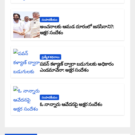
సంపాదకీయం
అంచనాలకు ఆమడ దూరంలో జనసేనాని?:
అక్షర సందేశం
ప్రత్యేక కధనాలు
పవన్ కళ్యాణ్ ద్వారా బడుగులకు అధికారం
ఎండమావేనా: అక్షర సందేశం
సంపాదకీయం
ఓ నాన్నారు ఆవేదనపై అక్షర సందేశం