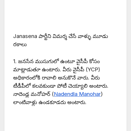
Janasena పార్టీని విమర్శ చేసే వాళ్ళు మూడు
రకాలు
1. జనసేన ముసుగులో ఉంటూ వైసీపీ కోసం
మాట్లాడుతూ ఉంటారు. వీరు వైసీపీ (YCP)
అధికారంలోకి రావాలి అనుకొనే వారు. వీరు
టీడీపీలో కలవకుండా పోటీ చెయ్యాలి అంటారు.
నాదెండ్ల మనోహర్ (
Nadendla Manohar
)
లాంటివాళ్లు ఉండకూడదు అంటారు.