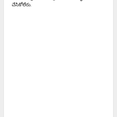
చేసికోలేరు.