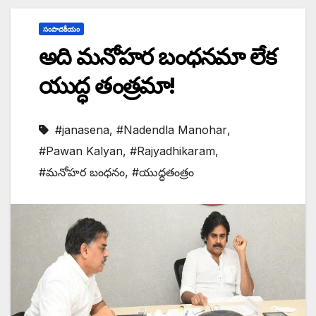
సంపాదకీయం
అది మనోహర బంధనమా లేక
యుద్ధ తంత్రమా!
#janasena
,
#Nadendla Manohar
,
#Pawan Kalyan
,
#Rajyadhikaram
,
#మనోహర బంధనం
,
#యుద్ధతంత్రం