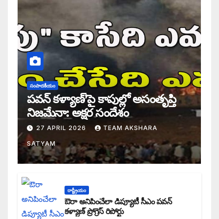
సంపాదకీయం
పవన్ కళ్యాణ్’పై కాపుల్లో అసంతృప్తి
నిజమేనా: అక్షర సందేశం
27 APRIL 2026
TEAM AKSHARA
SATYAM
రాష్ట్రీయం
ఔరా అనిపించేలా డిప్యూటీ సీఎం పవన్
కళ్యాణ్ ప్రోగ్రెస్ రిపోర్టు