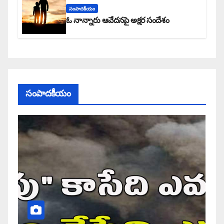
సంపాదకీయం
ఓ నాన్నారు ఆవేదనపై అక్షర సందేశం
సంపాదకీయం