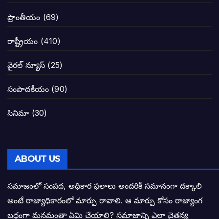
జనసేనకు గాజు గ్లాసు గుర్తును ఖరారు చేసిన క
ప్రాంతీయం
(69)
నాన్నా లోకేశా! మా కళ్ళు తెరిపించినందుకు ధన
రాష్ట్రీయం
(410)
పవన్ కళ్యాణ్-చంద్రబాబు కీలక భేటీ అందుకేనా
వైరల్ న్యూస్
(25)
గెలుపే లక్ష్యంగా దశాబ్దం పాటు పొత్తు: పవన్ కళ
సంపాదకీయం
(90)
బాబూ! ముఖ్యమంత్రి ఎవరు: హరిరామ జోగయ
సినిమా
(30)
వైసీపీ సర్కార్ లో పంచాయతీలు నిర్వీర్యం: నాద
తెలంగాణ సీఎం రేవంత్ రెడ్డి విజయ రహస్యాల
ABOUT US
తెలంగాణ కొత్త సీఎంగా రేవంత్ రెడ్డి!
సమాజంలో సంపద, అధికార ఫలాలు అందరికీ సమానంగా దక్కాలి
అంటే రాజ్యాధికారంలో మార్పు రావాలి. ఆ మార్పు కోసం రాజ్యాంగ
ఎన్నికల ఫలితాలు రాబోతున్న వేల ఎవరి గోల వా
బద్దంగా మనమంతా ఏమి చేయాలి? సమాజాన్ని ఎలా చైతన్య