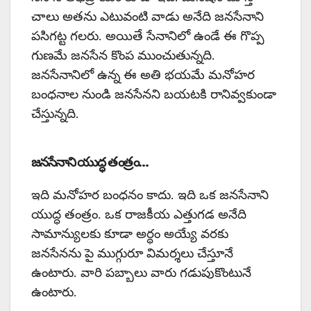
చాలు అతను ఎటువంటి వాడు అనేది జనసేనాని
పసిగట్ట గలరు. అయితే సేనానిలో ఉండే ఈ గొప్ప
గుణమే జనసేన కొంప ముంచుతున్నది.
జనసేనానిలో ఉన్న ఈ అతి భయమే మనోహర
బంధనాల నుండి జనసేనని బయటకి రానివ్వకుండా
చేస్తున్నది.
జనసేనాని యుద్ధ తంత్రం…
ఇది మనోహర బంధనం కాదు. ఇది ఒక జనసేనాని
యుద్ధ తంత్రం. ఒక రాజకీయ ఎత్తుగడ అనేది
సామాన్యులకు కూడా అర్థం అయ్యే వరకు
జనసేనను పై ముగ్గురూ విమర్శలు చేస్తూనే
ఉంటారు. వారి పబ్బాలు వారు గడుపుకొంటునే
ఉంటారు.