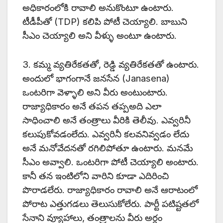
అధికారంలోకి రావాలి అనుకొంటూ ఉంటారు.
టీడీపీతో (TDP) కలిపి పోటీ చెయ్యాలి. బాబుని
సీఎం చెయ్యాలి అని వీళ్ళు అంటూ ఉంటారు.
3. కమ్మ వ్యతిరేకతతో, రెడ్డి వ్యతిరేకతతో ఉంటారు.
అందులో భాగంగానే జనసేన (Janasena)
ఒంటరిగా వెళ్ళాలి అని వీరు అంటుంటారు.
రాజ్యాధికారం అనే తపన తప్పఅది ఎలా
సాధించాలి అనే తంత్రాలు వీరికి తెలీవు. ఎవ్వరినీ
కలుపుకోవడంలేదు. ఎవ్వరినీ కలవనివ్వడం లేదు
అనే మనోవేదనతో రగిలిపోతూ ఉంటారు. మనమే
సీఎం అవ్వాలి. ఒంటరిగా పోటీ చెయ్యాలి అంటారు.
కానీ తన ఇంటిలోని వారిని కూడా ఎదిరించి
పొరాడలేరు. రాజ్యాధికారం రావాలి అనే ఆరాటంలో
పోరాట ఎత్తుగడలు తెలుసుకోలేరు. పార్టీ పటిష్టతలో
సేనాని వ్యూహాలు, తంత్రాలను వీరు అర్ధం