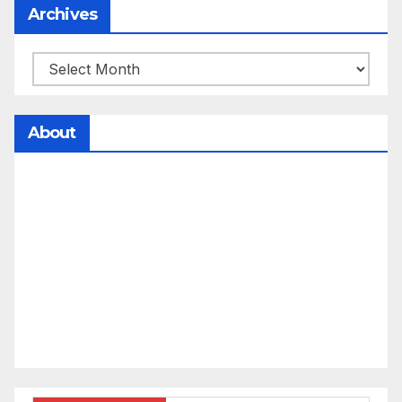
Archives
About
సమాజంలో సంపద, అధికార ఫలాలు అందరికీ సమానంగా
దక్కాలి అంటే రాజ్యాధికారంలో మార్పు రావాలి. ఆ మార్పు
కోసం రాజ్యాంగ బద్దంగా మనమంతా ఏమి చేయాలి?
సమాజాన్ని ఎలా చైతన్య పరచాలి అనే ఆలోచనలో భాగంగా
వచ్చినదే మన Akshara Satyam. మా ఈ చిరు
ప్రయత్నాన్ని మీ పెద్ద మనస్సుతో ఆశీర్వదిస్తారు అని
కోరుకొంటున్నాము.