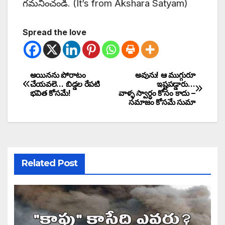
గమనించండి. (It’s from Akshara Satyam)
Spread the love
అయినను పోరాటం
అవును! ఆ ముగ్గురూ
చేయవలె… బిడ్డల రేపటి
ఇష్టపడ్డారు…
భవిత కోసమే!
వాళ్ళ స్వార్ధం కోసం కాదు –
సమాజం కోసమే సుమా
Related Post