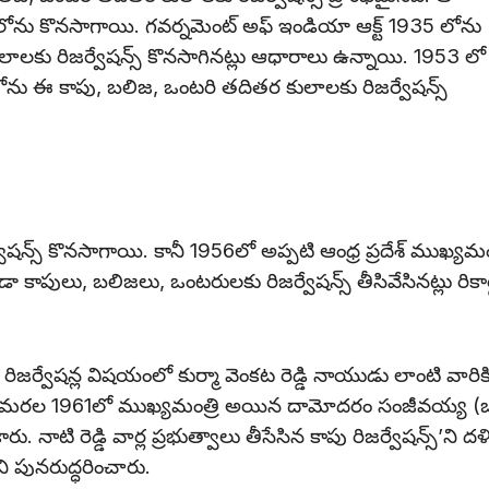
-1919 లోను కొనసాగాయి. గవర్నమెంట్ అఫ్ ఇండియా ఆక్ట్ 1935 లోను
ాలకు రిజర్వేషన్స్ కొనసాగినట్లు ఆధారాలు ఉన్నాయి. 1953 లో
ణ లోను ఈ కాపు, బలిజ, ఒంటరి తదితర కులాలకు రిజర్వేషన్స్
స్ కొనసాగాయి. కానీ 1956లో అప్పటి ఆంధ్ర ప్రదేశ్ ముఖ్యమంత్రి
డా కాపులు, బలిజలు, ఒంటరులకు రిజర్వేషన్స్ తీసివేసినట్లు రికార
జర్వేషన్ల విషయంలో కుర్మా వెంకట రెడ్డి నాయుడు లాంటి వారిక
రు. మరల 1961లో ముఖ్యమంత్రి అయిన దామోదరం సంజీవయ్య (
. నాటి రెడ్డి వార్ల ప్రభుత్వాలు తీసేసిన కాపు రిజర్వేషన్స్’ని ద
ని పునరుద్ధరించారు.