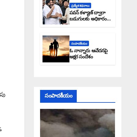
ప్రత్యేక కధనాలు
పవన్ కళ్యాణ్ ద్వారా
బడుగులకు అధికారం
ఎండమావేనా: అక్షర
సందేశం
సంపాదకీయం
ఓ నాన్నారు ఆవేదనపై
అక్షర సందేశం
ాపు
సంపాదకీయం
%