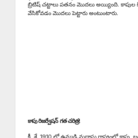
బ్రిటిష్ చట్టాలు పతనం మొదలు అయ్యింది. కాపుల
వేసికోవడం మొదలు పెట్టారు అంటుంటారు.
కాపు రిజర్వేషన్ గత చరిత్ర!
కీ. శే. 1910 లో ఉమ్మడి మద్రాసు రాష్ట్రంలో కాపు