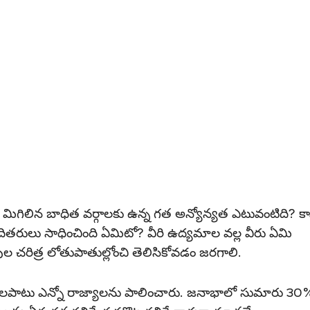
కి మిగిలిన బాధిత వర్గాలకు ఉన్న గత అన్యోన్యత ఎటువంటిది? క
ు తదితరులు సాధించింది ఏమిటో? వీరి ఉద్యమాల వల్ల వీరు ఏమి
ల చరిత్ర లోతుపాతుల్లోంచి తెలిసికోవడం జరగాలి.
్దాలపాటు ఎన్నో రాజ్యాలను పాలించారు. జనాభాలో సుమారు ౩౦