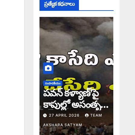
ప్రత్యేక కధనాలు
సంపాదకీయం
పవన్ కళ్యాణ్’పై
కాపుల్లో అసంతృప్తి
నిజమేనా: అక్షర
27 APRIL 2026
TEAM
సందేశం
AKSHARA SATYAM