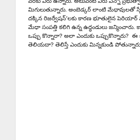
వరకు వీరు ఉన్నారు. అటువంటి వీరు ఎన్నో ప్రభుత్
మిగులుతున్నారు. అంబెడ్కర్ లాంటి మేధావులతో స
దక్కిన రిజర్వేషన్’లకు కారణ భూతులైన పెరియార్
మేధా సంపత్తి కలిగి ఉన్న ఉద్ధండులు జన్మించారు. క
ఒప్పు కొన్నారా? అలా ఎందుకు ఒప్పుకొన్నారు? ఈ
తెలియదా? తెలిస్తే ఎందుకు మిన్నకుండి పోతున్నార