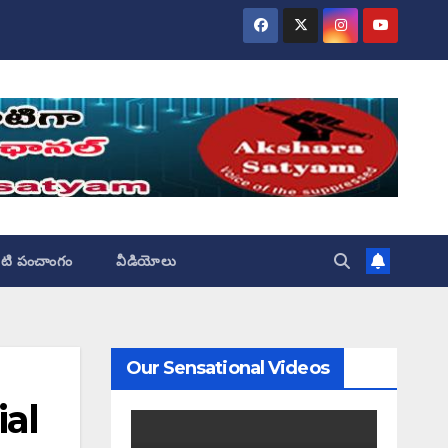
ేటి పంచాంగం
వీడియోలు
Our Sensational Videos
ial