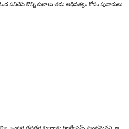
 కింద పనిచేసే కొన్ని కులాలు తమ ఆధిపత్యం కోసం పునాదులు
, బలిజ, ఒంటరి తదితర కులాలకు రిజర్వేషన్స్ ప్రాంభమైనవి. ఆ