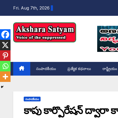
content
Fri. Aug 7th, 2026
Akshara Satyam
సంపాదకీయం
ప్రత్యేక కధనాలు
రాష్ట్రీయం
సంపాదకీయం
కాపు కార్పొరేషన్ ద్వారా