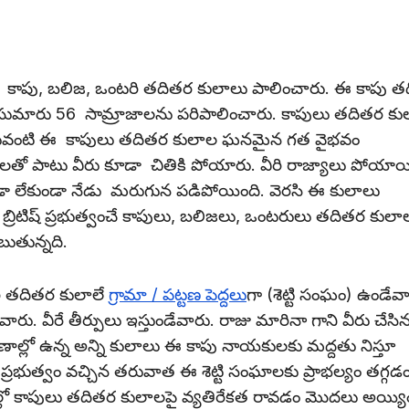
యాలను కాపు, బలిజ, ఒంటరి తదితర కులాలు పాలించారు. ఈ కాపు 
ా సుమారు 56 సామ్రాజాలను పరిపాలించారు. కాపులు తదితర కు
 అటువంటి ఈ కాపులు తదితర కులాల ఘనమైన గత వైభవం
జీలతో పాటు వీరు కూడా చితికి పోయారు. వీరి రాజ్యాలు పోయాయ
డా లేకుండా నేడు మరుగున పడిపోయింది. వెరసి ఈ కులాలు
బ్రిటిష్ ప్రభుత్వంచే కాపులు, బలిజలు, ఒంటరులు తదితర కులా
ెబుతున్నది.
ి తదితర కులాలే
గ్రామా / పట్టణ పెద్దలు
గా (శెట్టి సంఘం) ఉండేవా
వారు. వీరే తీర్పులు ఇస్తుండేవారు. రాజు మారినా గాని వీరు చేసి
పట్టణాల్లో ఉన్న అన్ని కులాలు ఈ కాపు నాయకులకు మద్దతు నిస్తూ
్ ప్రభుత్వం వచ్చిన తరువాత ఈ శెట్టి సంఘాలకు ప్రాభల్యం తగ్గడం
ాల్లో కాపులు తదితర కులాలపై వ్యతిరేకత రావడం మొదలు అయ్యి