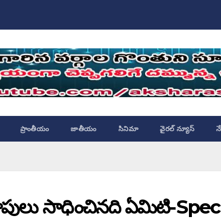
ప్రాంతీయం
జాతీయం
సినిమా
వైరల్ న్యూస్
న
 కాపులు సాధించినది ఏమిటి-Spec