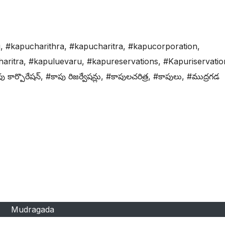
u
,
#kapucharithra
,
#kapucharitra
,
#kapucorporation
,
aritra
,
#kapuluevaru
,
#kapureservations
,
#Kapuriservatio
ు కార్పొరేషన్
,
#కాపు రిజర్వేషన్లు
,
#కాపులచరిత్ర
,
#కాపులు
,
#ముద్రగడ
Mudragada