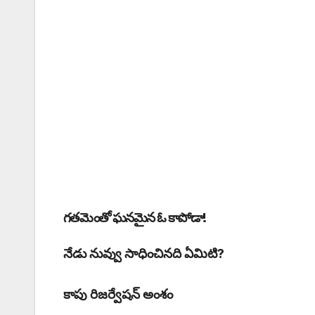
గతమెంతో ఘనమైన ఓ కాపోడా!
నేడు నువ్వు సాధించినది ఏమిటి?
కాపు రిజర్వేషన్ అంశం