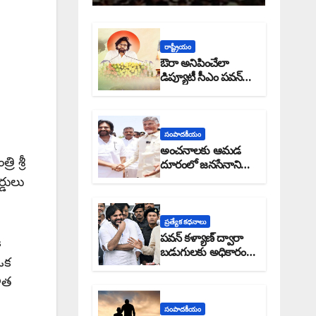
రాష్ట్రీయం
ఔరా అనిపించేలా
డిప్యూటీ సీఎం పవన్
కళ్యాణ్ ప్రోగ్రెస్ రిపోర్టు
సంపాదకీయం
అంచనాలకు ఆమడ
 శ్రీ
దూరంలో జనసేనాని?:
అక్షర సందేశం
్డులు
ప్రత్యేక కధనాలు
పవన్ కళ్యాణ్ ద్వారా
ి
బడుగులకు అధికారం
ఒక
ఎండమావేనా: అక్షర
ళిత
సందేశం
సంపాదకీయం