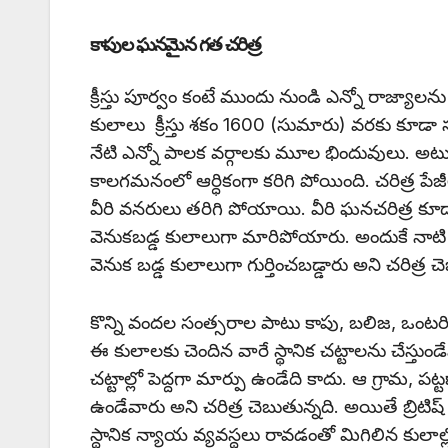
కాపుల ఘనమైన గత చరిత్ర
క్రీస్తు పూర్వం కంటే ముందు నుండి ఎన్నో రాజ్
కులాలు క్రీస్తు శకం 1600 (సుమారు) వరకు కూడ
నేటి ఎన్నో పాలక వర్గాలకు మూల భిందువులు.
కాలగమనంలో ఆర్ధికంగా కరిగి పోయింది. చరిత్ర పే
వీరి వనరులు తరిగి పోయాయి. వీరి ఘనచరిత్ర కూ
వెనుకబడ్డ కులాలుగా మారిపోయారు. అందుకే నాటి 
వెనుక బడ్డ కులాలుగా గుర్తించబడ్డారు అని చరిత్ర చ
కొన్ని వందల సంత్సరాల పాటు కాపు, బలిజ, ఒంటర
ఈ కులాలకు చెందిన వారే స్థానిక చట్టాలను చేస్తుండే
చట్టాల్లో పెద్దగా మార్పు ఉండేది కాదు. ఆ గ్రామ, 
ఉండేవారు అని చరిత్ర చెబుతున్నది. అయితే బ్రిటిష
స్థానిక న్యాయ వ్యవస్థలు రావడంతో మిగిలిన కుల