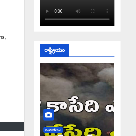
ns
,
రాష్ట్రీయం
సంపాదకీయం