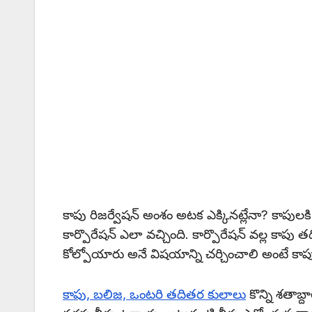
కాపు రిజర్వేషన్ అంశం అటక ఎక్కినట్లేనా? కాపుల
కార్పొరేషన్ ఎలా వచ్చింది. కార్పొరేషన్ వల్ల కాప
కోల్పోయారు అనే విషయాన్ని చర్చించాలి అంటే కాపు
కాపు, బలిజ, ఒంటరి తదితర కులాలు
కొన్ని శతాబ