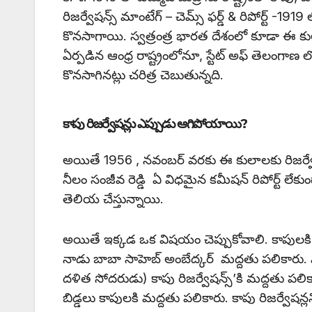
రిజర్వేషన్స్ మాంటేగ్ – చెమ్స్ ఫర్డ్ & రిపోర్ట్ 
కొనసాగాయి. స్వత్రంత్ర భారత దేశంలో కూడా ఈ కుల
ఏర్పడిన ఆంధ్ర రాష్ట్రంలోనూ, స్టేట్ అఫ్ తెలంగా
కొనసాగినట్లు చరిత్ర చెబుతున్నది.
కాపు రిజర్వేషన్లు ఎప్పుడు ఆగిపోయాయి?
అయితే 1956 , నవంబర్ వరకు ఈ కులాలకు రిజర్వేషన్
నీలం సంజీవ రెడ్డి ఏ విధమైన కమీషన్ రిపోర్ట్ లేకుం
తెలియ చేస్తున్నాయి.
అయితే ఇక్కడ ఒక విషయం చెప్పుకోవాలి. కాపులకి రి
నాడు బాబా సాహెబ్ అంబేద్కర్ మద్దతు పలికా
దళిత సోదరుడు) కాపు రిజర్వేషన్స్’కి మద్దతు పలికారు
బిడ్డలు కాపులకి మద్దతు పలికారు. కాపు రిజర్వేషన్ల