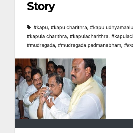
Story
#kapu
,
#kapu charithra
,
#kapu udhyamaal
#kapula charithra
,
#kapulacharithra
,
#kapulach
#mudragada
,
#mudragada padmanabham
,
#కాప