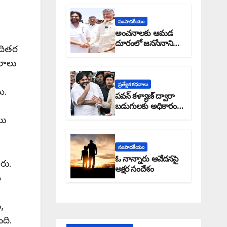
సంపాదకీయం
అంచనాలకు ఆమడ
దూరంలో జనసేనాని?:
తదితర
అక్షర సందేశం
లాలు
ప్రత్యేక కధనాలు
ి.
పవన్ కళ్యాణ్ ద్వారా
బడుగులకు అధికారం
ఎండమావేనా: అక్షర
లు
సందేశం
సంపాదకీయం
ఓ నాన్నారు ఆవేదనపై
రు.
అక్షర సందేశం
న
,
ంది.