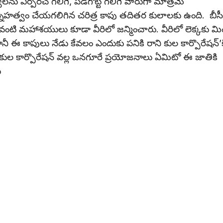
వాలను ఏర్పరచ గలిగే, పడగొట్ట గలిగే వారుగా మాత్రమే
్నేహత్వం చేయగలిగిన చరిత్ర కాపు తదితర కులాలకు ఉంది. బీస
 వంటి మహాశయులు కూడా వీరిలో జన్మించారు. వీరిలో లెక్కకు మ
ానీ ఈ కాపులు నేడు కేవలం ఎందుకు పనికి రాని కుల కార్పొరేషన్’క
 కుల కార్పొరేషన్ వల్ల ఒనగూరే ప్రయోజనాలు ఏమిటో ఈ జాతికి
ు