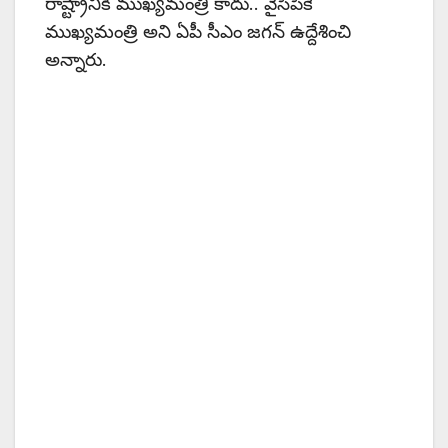
రాష్ట్రానికి ముఖ్యమంత్రి కాదు.. వైసీపీకే
ముఖ్యమంత్రి అని ఏపీ సీఎం జగన్ ఉద్దేశించి
అన్నారు.