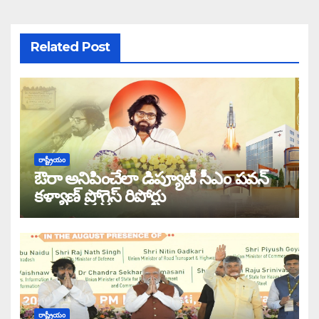
Related Post
రాష్ట్రీయం
ఔరా అనిపించేలా డిప్యూటీ సీఎం పవన్
కళ్యాణ్ ప్రోగ్రెస్ రిపోర్టు
రాష్ట్రీయం