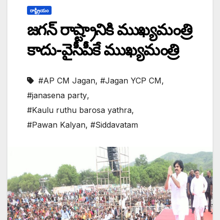
రాష్ట్రీయం
జగన్ రాష్ట్రానికి ముఖ్యమంత్రి
కాదు-వైసీపీకే ముఖ్యమంత్రి
#AP CM Jagan
,
#Jagan YCP CM
,
#janasena party
,
#Kaulu ruthu barosa yathra
,
#Pawan Kalyan
,
#Siddavatam