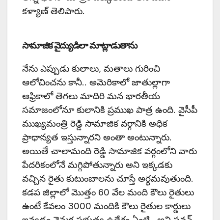
కళ్యాణ్ తెలిపారు.
సామాజిక వైద్యుడిలా మాట్లాడుతాను
నేను ఎప్పుడు కులాలు, మతాలు గురించి
ఆలోచించను కానీ.. అమెరికాలో జాతుల్లాగా
ఆఫ్రికాలో తెగలు మాదిరి మన భారతీయ
సమాజంలోనూ కులానికి ప్రముఖ పాత్ర ఉంది. వైసీపీ
ముఖ్యమంత్రి రెడ్డి సామాజిక వర్గానికి అధిక
ప్రాధాన్యత ఇస్తున్నారని అంతా అంటున్నారు.
అయితే చాలామంది రెడ్డి సామాజిక వర్గంలోని వారు
పేదరికంలోనే మగ్గిపోతున్నారు అని ఇక్కడకు
వచ్చిన రైతు కుటుంబాలను చూస్తే అర్థమవుతుంది.
కడప జిల్లాలో మొత్తం 60 వేల మంది కౌలు రైతులు
ఉంటే కేవలం 3000 మందికి కౌలు రైతుల కార్డులు
ఇవ్వడం వెనుక ప్రభుత్వ ఉద్దేశం ఏంటి.. అని పవన్