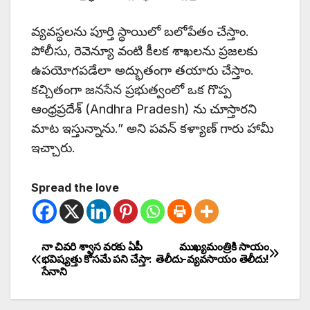
వ్యవస్థలను పూర్తి స్థాయిలో బలోపేతం చేస్తాం.
పోలీసు, రెవెన్యూ వంటి కీలక శాఖలను ప్రజలకు
ఉపయోగపడేలా అద్భుతంగా తయారు చేస్తాం.
కచ్చితంగా జనసేన ప్రభుత్వంలో ఒక గొప్ప
ఆంధ్రప్రదేశ్ (Andhra Pradesh) ను చూస్తారని
మాట ఇస్తున్నాను.” అని పవన్ కళ్యాణ్ గారు హామీ
ఇచ్చారు.
Spread the love
నా చివరి శ్వాస వరకు ఏపీ
ముఖ్యమంత్రికి సాయం
భవిష్యత్తు కోసమే పని చేస్తా:
తెలీదు-వ్యవసాయం తెలీదు!
సేనాని