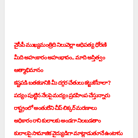
వైసీపీ ముఖ్యమంత్రిది నిలువెల్లా ఆధిపత్య ధోరణి
మీది అహంకారం అహంభావం.. మాది అస్తిత్వం
ఆత్మాభిమానం
కష్టపడి బతకడానికి మీ దగ్గర చేతులు కట్టుకోవాలా?
పద్యం పుట్టిన నేలపై మద్యం ప్రవహింప చేస్తున్నారు
రాష్ట్రంలో అంతులేని చీప్ లిక్కర్ మరణాలు
అధికారం రాని కులాలకు అండగా నిలబడతాం
కులాలపై సామాజిక వైద్యుడిగా మాట్లాడుతూనే ఉంటాను