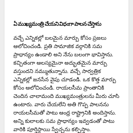
ఏ ముఖ్యమంత్రి చేయని విధంగా పాలన చేస్తాను
వచ్చే ఎన్నికల్లో బలమైన మార్పు కోసం ప్రజలు
ఆలోచించండి. ప్రతి సామాజిక వర్గానికి సమ
ప్రాధాన్యం ఉండాలి అని నేను బలంగా భావిస్తాను.
కచ్చితంగా ఆలస్యమైనా అద్భుతమైన మార్పు
వస్తుందని నమ్ముతున్నాను. వచ్చే సార్వత్రిక
ఎన్నికల్లో జనసేన వైపు చూడండి. ఒక కొత్త మార్పు
కోసం ఆలోచించండి. రాయలసీమ ప్రాంతానికి
చెందిన చాలామంది ముఖ్యమంత్రులను మీరు చూసి
ఉంటారు. వారు చేయలేని అతి గొప్ప పాలనను
రాయలసీమతో పాటు ఆంధ్ర రాష్ట్రానికి అందిస్తాను.
అన్ని కులాలకు సమ ప్రాధాన్యం ఇవ్వడంతో పాటు
వారికి పూర్తిస్థాయి స్వేచ్ఛను కల్పిస్తాం.