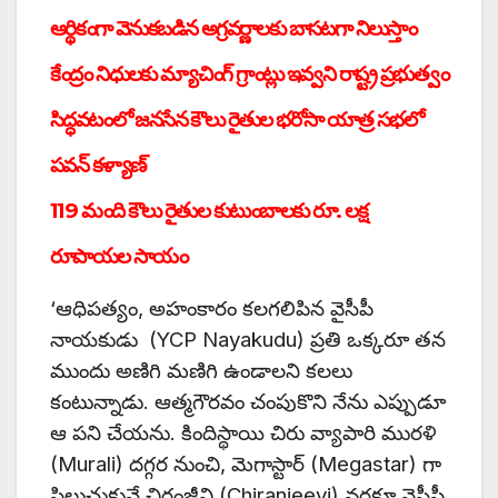
ఆర్థికంగా వెనుకబడిన అగ్రవర్ణాలకు బాసటగా నిలుస్తాం
కేంద్రం నిధులకు మ్యాచింగ్ గ్రాంట్లు ఇవ్వని రాష్ట్ర ప్రభుత్వం
సిద్ధవటంలో జనసేన కౌలు రైతుల భరోసా యాత్ర సభలో
పవన్ కళ్యాణ్
119 మంది కౌలు రైతుల కుటుంబాలకు రూ. లక్ష
రూపాయల సాయం
‘ఆధిపత్యం, అహంకారం కలగలిపిన వైసీపీ
నాయకుడు (YCP Nayakudu) ప్రతి ఒక్కరూ తన
ముందు అణిగి మణిగి ఉండాలని కలలు
కంటున్నాడు. ఆత్మగౌరవం చంపుకొని నేను ఎప్పుడూ
ఆ పని చేయను. కిందిస్థాయి చిరు వ్యాపారి మురళి
(Murali) దగ్గర నుంచి, మెగాస్టార్ (Megastar) గా
పిలుచుకునే చిరంజీవి (Chiranjeevi) వరకూ వైసీపీ