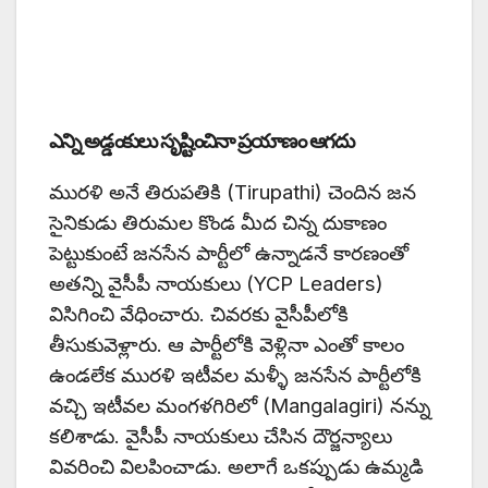
ఎన్ని అడ్డంకులు సృష్టించినా ప్రయాణం ఆగదు
మురళి అనే తిరుపతికి (Tirupathi) చెందిన జన
సైనికుడు తిరుమల కొండ మీద చిన్న దుకాణం
పెట్టుకుంటే జనసేన పార్టీలో ఉన్నాడనే కారణంతో
అతన్ని వైసీపీ నాయకులు (YCP Leaders)
విసిగించి వేధించారు. చివరకు వైసీపీలోకి
తీసుకువెళ్లారు. ఆ పార్టీలోకి వెళ్లినా ఎంతో కాలం
ఉండలేక మురళి ఇటీవల మళ్ళీ జనసేన పార్టీలోకి
వచ్చి ఇటీవల మంగళగిరిలో (Mangalagiri) నన్ను
కలిశాడు. వైసీపీ నాయకులు చేసిన దౌర్జన్యాలు
వివరించి విలపించాడు. అలాగే ఒకప్పుడు ఉమ్మడి