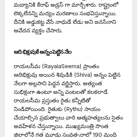
మద్యానికి కేరాఫ్ అడ్రస్ గా మార్చేశారు. రాష్ట్రంలో
లెక్కలేనన్ని మద్యం మరణాలు సంభవిస్తున్నాయి.
దీనికి అడ్డుకట్ట వేసే నాధుడే లేడు అని జనసేనాని
ఆవేదన వ్యక్తం చేసారు.
ఆది భిక్షువుకే అన్నం పెట్టిన నేల
రాయలసీమ (RayalaSeema) ప్రాంతం
ఆదిభిక్షువు అయిన శివుడికి (Shiva) అన్నం పెట్టిన
నేలగా అల్లసాని పెద్దన వర్ణిస్తారు. అత్యంత
సుభిక్షంగా ఉంటూ అన్ని పంటలతో కలకలాడే
రాయలసీమ ప్రస్తుతం రైతు కన్నీటితో
నిండిపోయింది. రైతుకు (Rythu) సాయం
చేయాల్సిన ప్రభుత్వాలు వారి ఆత్మహత్యలను సైతం
అవహేళన చేస్తున్నాయి. ముఖ్యమంత్రి సొంత
జిల్లాలోనే గత మూడు సంవత్సరాల్లో 190 మంది