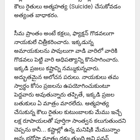
కౌలు రైతులు ఆత్మహత్య (Suicide) చేసుకోవడం
అత్యంత బాధాకరం.
సీమ ప్రాంతం అంటే కక్షలు, ఫ్యాక్షన్ గొడవలుగా
నాయకులే చిత్రీకరించారు. ఇక్కడున్న
అమాయకులను పావులుగా వాడి వారిలో వారికి
గొడవలు పెట్టి వారి ఆధిపత్యాన్ని కొనసాగించారు.
ఇక్కడి ప్రజలు కష్టాన్ని నమ్ముకున్నవారు.
అద్భుతమైన ఆలోచన పరులు. నాయకులు తమ
స్వార్థం కోసం ప్రజలను ఉపయోగించుకుంటూ
పెద్దవారు అవుతున్నారు తప్పితే, ఇక్కడి ప్రజల
బతుకులు ఏ మాత్రం మారలేదు. ఆత్మహత్య
చేసుకున్న కౌలు రైతుల కుటుంబాలకు మేము ఇచ్చే
లక్ష రూపాయలతో పూర్తిగా సాంత్వన కలుగుతుందని
చెప్పను కానీ… కష్టాల్లో ఉన్న మనిషికి మేమున్నాం
అన్న భరోసా మాత్రం దక్కుతుంది అని పవన్