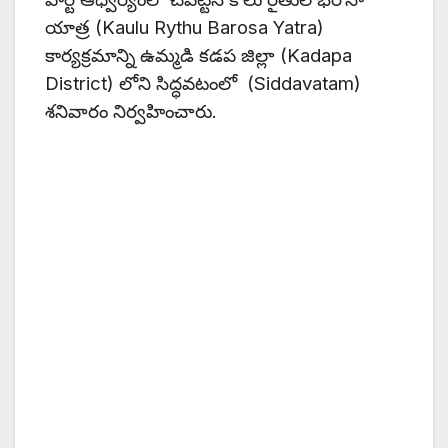
యాత్ర (Kaulu Rythu Barosa Yatra)
కార్యక్రమాన్ని ఉమ్మడి కడప జిల్లా (Kadapa
District) లోని సిద్ధవటంలో (Siddavatam)
శనివారం నిర్వహించారు.