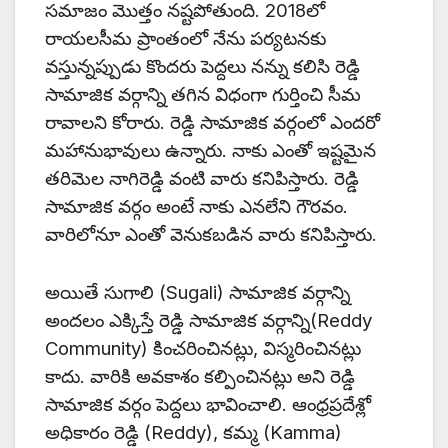
సమాజం మొత్తం నష్టపోతుంది. 2018లో
రాయలసీమ ప్రాంతంలో నేను పర్యటనకు
వస్తున్నప్పుడు కొందరు పెద్దలు నన్ను కలిసి రెడ్డి
సామాజిక వర్గాన్ని తగిన విధంగా గుర్తించి సీమ
రావాలని కోరారు. రెడ్డి సామాజిక వర్గంలో ఎందరో
మహానుభావులు ఉన్నారు. నాకు ఎంతో ఇష్టమైన
తరిమెల నాగిరెడ్డి వంటి వారు కనిపిస్తారు. రెడ్డి
సామాజిక వర్గం అంటే నాకు ఎనలేని గౌరవం.
వారిలోనూ ఎంతో వెనుకబడిన వారు కనిపిస్తారు.
అయితే సుగాలి (Sugali) సామాజిక వర్గాన్ని
అందలం ఎక్కిస్తే రెడ్డి సామాజిక వర్గాన్ని(Reddy
Community) కించరించినట్లు, విస్మరించినట్లు
కాదు. వారికి అవకాశం కల్పించినట్లు అని రెడ్డి
సామాజిక వర్గం పెద్దలు భావించాలి. ఆంధ్రప్రదేశ్లో
అధికారం రెడ్డి (Reddy), కమ్మ (Kamma)