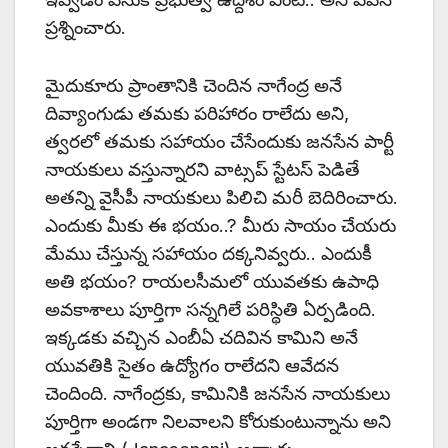
ప్రశ్నించారు.
మైదుకూరు ప్రాంతానికి చెందిన నాగేంద్ర అనే
దివ్యాంగుడు తమకు పరిహారం రాలేదు అని,
త్వరలో తమకు సహాయం చేసేందుకు జనసేన పార్టీ
నాయకులు వస్తున్నారని వాట్సప్ స్టేటస్ పెడితే
అతన్ని వైసీపీ నాయకులు పిలిచి మరీ బెదిరించారు.
ఎందుకు మీకు ఈ భయం..? మీరు సాయం చేయరు
మేము చేస్తున్న సహాయం దక్కనివ్వరు.. ఎందుకీ
అతి భయం? రాయలసీమలో యువతకు ఉపాధి
అవకాశాలు పూర్తిగా సన్నగిలే పరిస్థితి ఏర్పడింది.
ఇక్కడకు వచ్చిన ఎంబీఏ చదివిన కామిని అనే
యువతికి సైతం ఉద్యోగం రాలేదని ఆవేదన
చెందింది. నాగేంద్రకు, కామినికి జనసేన నాయకులు
పూర్తిగా అండగా నిలవాలని కోరుకుంటున్నాను అని