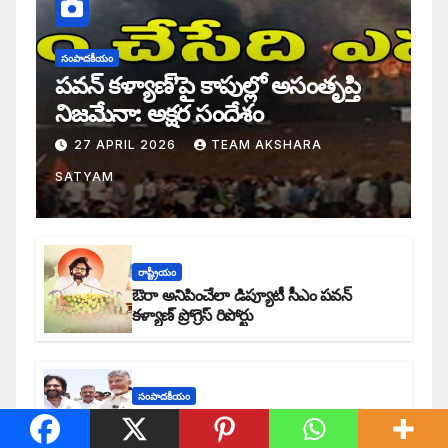
సంపాదకీయం
పవన్ కళ్యాణ్’పై కాపుల్లో అసంతృప్తి
నిజమేనా: అక్షర సందేశం
27 APRIL 2026
TEAM AKSHARA
SATYAM
రాష్ట్రీయం
ఔరా అనిపించేలా డిప్యూటీ సీఎం పవన్
కళ్యాణ్ ప్రోగ్రెస్ రిపోర్టు
సంపాదకీయం
అంచనాలకు ఆమడ దూరంలో జనసేనాని?:
అక్షర సందేశం