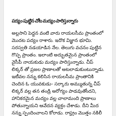
పద్యం పుట్టిన చోట మద్యం పారిస్తున్నారు
అల్లసాని పెద్దన వంటి వారు రాయలసీమ ప్రాంతంలో
మొదట పద్యం రాశారు. ఇదొక విజ్ఞాన భూమి.
సరస్వతి నడయాడిన నేల. తెలుగు వచనం పుట్టిన
గొప్ప ప్రాంతం. ఇలాంటి అద్భుతమైన ప్రాంతంలో
వైసీపీ నాయకుడు మద్యం పారిస్తున్నాడు. చీప్
లిక్కర్ తో ప్రజల ప్రాణాలతో ఆటలాడుకుంటున్నాడు.
ఇటీవల నన్ను కలిసిన రాయలసీమ ప్రాంతానికి
చెందిన ఓ యువకుడు- సర్కారు అమ్ముతున్న చీప్
లిక్కర్ వల్ల తన తండ్రి ఆరోగ్యం పాడవుతోందని,
హానికరమైన మద్యం వల్ల చాలామంది ప్రాణాలు
పోతున్నాయని ఆవేదన వ్యక్తం చేశాడు. దీని మీద
నన్ను స్పందించాలని కోరాడు. రాష్ట్రం మొత్తం నకిలీ