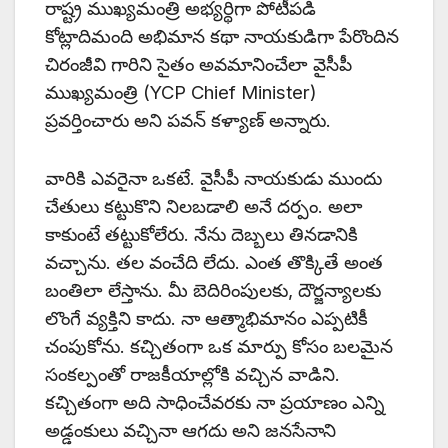
రాష్ట్ర ముఖ్యమంత్రి అభ్యర్థిగా పోటీపడి
కోట్లాదిమంది అభిమాన కథా నాయకుడిగా పేరొందిన
చిరంజీవి గారిని సైతం అవమానించేలా వైసీపీ
ముఖ్యమంత్రి (YCP Chief Minister)
ప్రవర్తించారు అని పవన్ కళ్యాణ్ అన్నారు.
వారికి ఎవరైనా ఒకటే. వైసీపీ నాయకుడు ముందు
చేతులు కట్టుకొని నిలబడాలి అనే దర్పం. అలా
కాకుంటే తట్టుకోలేరు. నేను దెబ్బలు తినడానికి
వచ్చాను. తల వంచేది లేదు. ఎంత తొక్కితే అంత
బంతిలా లేస్తాను. మీ బెదిరింపులకు, దౌర్జన్యాలకు
లొంగే వ్యక్తిని కాదు. నా ఆత్మాభిమానం ఎప్పటికీ
చంపుకోను. కచ్చితంగా ఒక మార్పు కోసం బలమైన
సంకల్పంతో రాజకీయాల్లోకి వచ్చిన వాడిని.
కచ్చితంగా అది సాధించేవరకు నా ప్రయాణం ఎన్ని
అడ్డంకులు వచ్చినా ఆగదు అని జనసేనాని