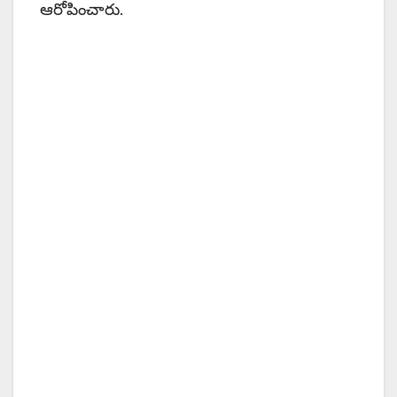
ఆరోపించారు.