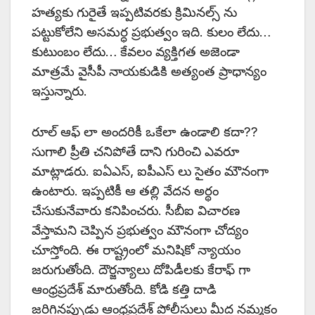
హత్యకు గురైతే ఇప్పటివరకు క్రిమినల్స్ ను
పట్టుకోలేని అసమర్ధ ప్రభుత్వం ఇది. కులం లేదు…
కుటుంబం లేదు… కేవలం వ్యక్తిగత అజెండా
మాత్రమే వైసీపీ నాయకుడికి అత్యంత ప్రాధాన్యం
ఇస్తున్నారు.
రూల్ ఆఫ్ లా అందరికీ ఒకేలా ఉండాలి కదా??
సుగాలి ప్రీతి చనిపోతే దాని గురించి ఎవరూ
మాట్లాడరు. ఐఏఎస్, ఐపీఎస్ లు సైతం మౌనంగా
ఉంటారు. ఇప్పటికీ ఆ తల్లి వేదన అర్థం
చేసుకునేవారు కనిపించరు. సీబీఐ విచారణ
వేస్తామని చెప్పిన ప్రభుత్వం మౌనంగా చోద్యం
చూస్తోంది. ఈ రాష్ట్రంలో మనిషికో న్యాయం
జరుగుతోంది. దౌర్జన్యాలు దోపిడీలకు కేరాఫ్ గా
ఆంధ్రప్రదేశ్ మారుతోంది. కోడి కత్తి దాడి
జరిగినప్పుడు ఆంధ్రప్రదేశ్ పోలీసులు మీద నమ్మకం