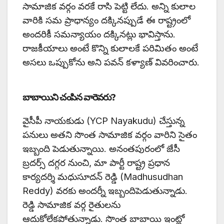
సామాజిక వర్గం వరకే రాసి పెట్టి లేదు. అన్ని కులాల
వారికి సమ ప్రాధాన్యం దక్కినప్పుడే ఈ రాష్ట్రంలో
అందరికీ సమన్యాయం దక్కినట్లు భావిస్తాను.
రాజకీయాలు అంటే కొన్ని కులాలకే పరిమితం అంటే
అసలు ఒప్పుకోను అని పవన్ కళ్యాణ్ వివరించారు.
బాబాయిని చంపిన వారెవరు?
వైసీపీ నాయకుడు (YCP Nayakudu) చేస్తున్న
పనులు అతని సొంత సామాజిక వర్గం వారిని సైతం
ఇబ్బంది పెడుతున్నాయి. అనంతపురంలో జేసీ
బ్రదర్స్ దగ్గర నుంచి, మా పార్టీ రాష్ట్ర ప్రధాన
కార్యదర్శి మధుసూదన్ రెడ్డి (Madhusudhan
Reddy) వరకు అందర్నీ ఇబ్బందిపెడుతున్నాడు.
రెడ్డి సామాజిక వర్గ రైతులను
ఆదుకోలేకపోతున్నాడు. సొంత బాబాయి ఇంట్లో