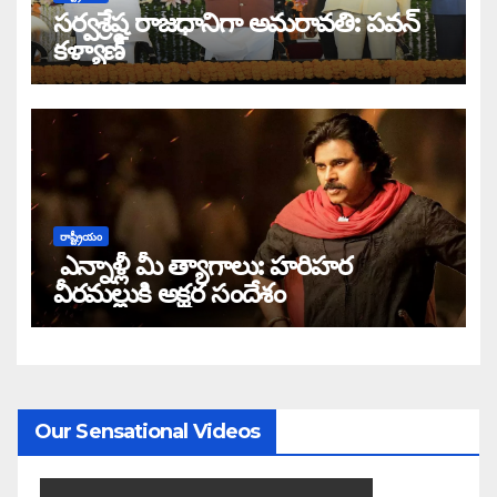
సర్వశ్రేష్ఠ రాజధానిగా అమరావతి: పవన్
కళ్యాణ్
రాష్ట్రీయం
ఎన్నాళ్లీ మీ త్యాగాలు: హరిహర
వీరమల్లుకి అక్షర సందేశం
Our Sensational Videos