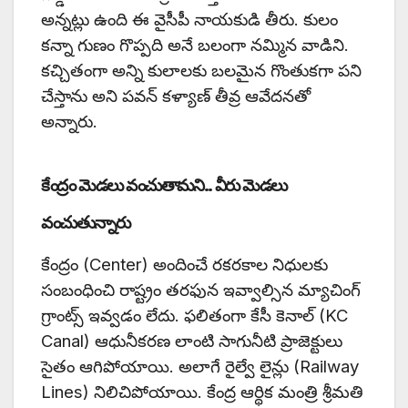
అన్నట్లు ఉంది ఈ వైసీపీ నాయకుడి తీరు. కులం
కన్నా గుణం గొప్పది అనే బలంగా నమ్మిన వాడిని.
కచ్చితంగా అన్ని కులాలకు బలమైన గొంతుకగా పని
చేస్తాను అని పవన్ కళ్యాణ్ తీవ్ర ఆవేదనతో
అన్నారు.
కేంద్రం మెడలు వంచుతామని.. వీరు మెడలు
వంచుతున్నారు
కేంద్రం (Center) అందించే రకరకాల నిధులకు
సంబంధించి రాష్ట్రం తరఫున ఇవ్వాల్సిన మ్యాచింగ్
గ్రాంట్స్ ఇవ్వడం లేదు. ఫలితంగా కేసీ కెనాల్ (KC
Canal) ఆధునీకరణ లాంటి సాగునీటి ప్రాజెక్టులు
సైతం ఆగిపోయాయి. అలాగే రైల్వే లైన్లు (Railway
Lines) నిలిచిపోయాయి. కేంద్ర ఆర్థిక మంత్రి శ్రీమతి