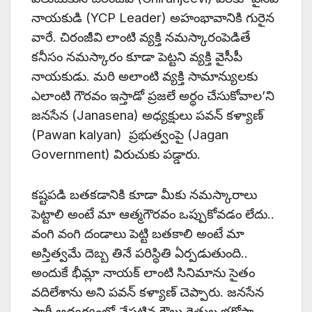
నాయకుడి (YCP Leader) అహంభావానికి గురైన
వారే. చిరంజీవి లాంటి వ్యక్తి నమస్కారంపెడితే
కనీసం నమస్కారం కూడా పెట్టని వ్యక్తి వైసీపీ
నాయకుడు. మరి అలాంటి వ్యక్తి సామాన్యులకు
ఎలాంటి గౌరవం ఇస్తాడో ప్రజలే అర్థం చేసుకోవాల’ని
జనసేన (Janasena) అధ్యక్షులు పవన్ కళ్యాణ్
(Pawan kalyan) ప్రభుత్వంపై (Jagan
Government) విరుచుకు పడ్డారు.
కష్టపడి బతకడానికి కూడా మీకు నమస్కారాలు
పెట్టాలి అంటే మా ఆత్మగౌరవం ఒప్పుకోవడం లేదు..
వంగి వంగి దండాలు పెట్టి బతకాలి అంటే మా
అస్తిత్వమే దెబ్బ తినే పరిస్థితి ఏర్పడుతుంది..
అందుకే భీమ్లా నాయక్ లాంటి సినిమాను సైతం
వదిలేశాను అని పవన్ కళ్యాణ్ చెప్పారు. జనసేన
పార్టీ ఆధ్వర్యంలో చేపట్టిన కౌలు రైతుల భరోసా