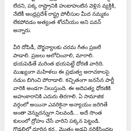
లేదని, పక్క రాష్ట్రానికి హుటాహుటిన వెళ్లిన వ్యక్తికి,
నేటికీ ఆంధ్రప్రదేశ్ రాష్ట్ర పోలీసుల మీద నమ్మకం
లేకపోవడం అత్యంత శోచనీయం అని పవన్
అన్నారు.
వీరి దోపిడీ, దౌర్జన్యాలకు చరమ గీతం ప్రజలే
పాడాలి. ప్రజలు ఆలోచించాలి, మారాలి.
భయపెడితే మరింత భయపెట్టే ధోరణి వారిది.
ముఖ్యంగా మహిళలు ఈ ప్రభుత్వ అరాచకాలపై
నడుం బిగించి పోరాడాలి. కచ్చితంగా జనసేన పార్టీ
వారికి అండగా నిలుస్తుంది. ఈ ఆదిపత్య ధోరణికి
అహంకారానికి ఎదురు తిరగాలి. ఏ సామాజిక
వర్గంలో అయినా ఎవరికైనా అన్యాయం జరిగితే
అంతా వెన్నుదన్నుగా నిలవండి… అదే సొంత
కులంలో ద్రోహం చేసే వారిని పక్కన పెట్టండి.
గొడ్డలిలో దూరిన కర్ర.. మొత్తం అడవి నరికేసిందట