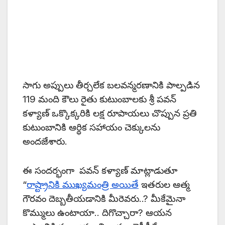
సాగు అప్పులు తీర్చలేక బలవన్మరణానికి పాల్పడిన
119 మంది కౌలు రైతు కుటుంబాలకు శ్రీ పవన్
కళ్యాణ్ ఒక్కొక్కరికి లక్ష రూపాయలు చొప్పున ప్రతి
కుటుంబానికి ఆర్థిక సహాయం చెక్కులను
అందజేశారు.
ఈ సందర్భంగా పవన్ కళ్యాణ్ మాట్లాడుతూ
“
రాష్ట్రానికి ముఖ్యమంత్రి అయితే
ఇతరుల ఆత్మ
గౌరవం దెబ్బతీయడానికి మీరెవరు..? మీకేమైనా
కొమ్ములు ఉంటాయా.. దిగొచ్చారా? ఆయన