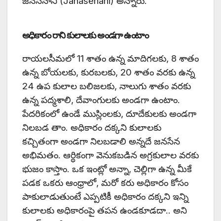
జనసేనాని (Janasenani) అన్నారు.
అధికారం రాని కులాలకు అండగా ఉంటాం
రాయలసీమలో 11 శాతం ఉన్న మాదిగలకు, 8 శాతం
ఉన్న బోయలకు, కురబలకు, 20 శాతం వరకు ఉన్న
24 ఉప కులాల బలిజలకు, నాలుగు శాతం వరకు
ఉన్న పద్మశాలి, దేవాంగులకు అండగా ఉంటాం.
పేదరికంలో ఉండే ముస్లింలకు, దూదేకులకు అండగా
నిలబడ తాం. అధికారం దక్కని కులాలకు
కచ్చితంగా అండగా నిలబడాలి అన్నదే జనసేన
అభిమతం. ఆర్థికంగా వెనుకబడిన అగ్రకులాల వరకు
భుజం కాస్తాం. ఒక ఇంట్లో అన్నా, చెల్లిగా ఉన్న మీకే
పడక ఒకరు ఆంధ్రాలో, మరో కరు అధికారం కోసం
పాకులాడుతుంటే ఎప్పటికీ అధికారం దక్కని ఇన్ని
కులాలకు అధికారంపై తపన ఉండకూడదా.. అని