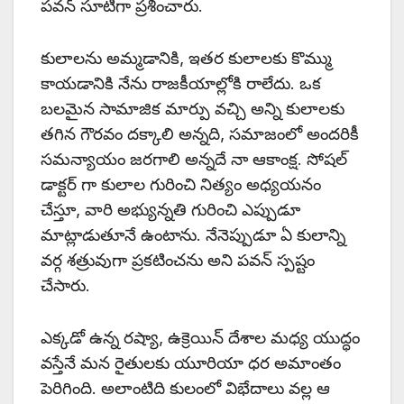
పవన్ సూటిగా ప్రశించారు.
కులాలను అమ్మడానికి, ఇతర కులాలకు కొమ్ము
కాయడానికి నేను రాజకీయాల్లోకి రాలేదు. ఒక
బలమైన సామాజిక మార్పు వచ్చి అన్ని కులాలకు
తగిన గౌరవం దక్కాలి అన్నది, సమాజంలో అందరికీ
సమన్యాయం జరగాలి అన్నదే నా ఆకాంక్ష. సోషల్
డాక్టర్ గా కులాల గురించి నిత్యం అధ్యయనం
చేస్తూ, వారి అభ్యున్నతి గురించి ఎప్పుడూ
మాట్లాడుతూనే ఉంటాను. నేనెప్పుడూ ఏ కులాన్ని
వర్గ శత్రువుగా ప్రకటించను అని పవన్ స్పష్టం
చేసారు.
ఎక్కడో ఉన్న రష్యా, ఉక్రెయిన్ దేశాల మధ్య యుద్ధం
వస్తేనే మన రైతులకు యూరియా ధర అమాంతం
పెరిగింది. అలాంటిది కులంలో విభేదాలు వల్ల ఆ