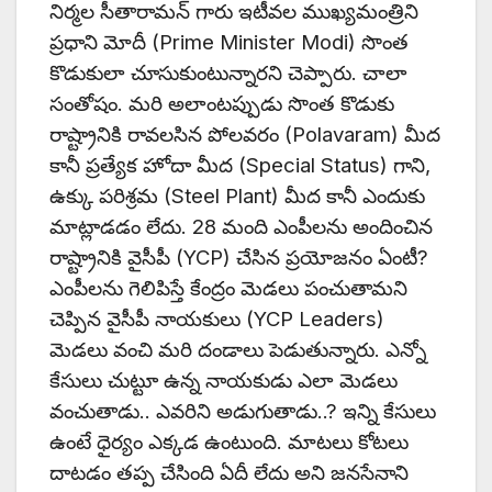
నిర్మల సీతారామన్ గారు ఇటీవల ముఖ్యమంత్రిని
ప్రధాని మోదీ (Prime Minister Modi) సొంత
కొడుకులా చూసుకుంటున్నారని చెప్పారు. చాలా
సంతోషం. మరి అలాంటప్పుడు సొంత కొడుకు
రాష్ట్రానికి రావలసిన పోలవరం (Polavaram) మీద
కానీ ప్రత్యేక హోదా మీద (Special Status) గాని,
ఉక్కు పరిశ్రమ (Steel Plant) మీద కానీ ఎందుకు
మాట్లాడడం లేదు. 28 మంది ఎంపీలను అందించిన
రాష్ట్రానికి వైసీపీ (YCP) చేసిన ప్రయోజనం ఏంటీ?
ఎంపీలను గెలిపిస్తే కేంద్రం మెడలు పంచుతామని
చెప్పిన వైసీపీ నాయకులు (YCP Leaders)
మెడలు వంచి మరి దండాలు పెడుతున్నారు. ఎన్నో
కేసులు చుట్టూ ఉన్న నాయకుడు ఎలా మెడలు
వంచుతాడు.. ఎవరిని అడుగుతాడు..? ఇన్ని కేసులు
ఉంటే ధైర్యం ఎక్కడ ఉంటుంది. మాటలు కోటలు
దాటడం తప్ప చేసింది ఏదీ లేదు అని జనసేనాని