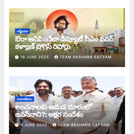
డబ్బై సంవత్సరాల గిరి చరిత్రను తిరగరాసిన ప
సీజ్ ద బోట్ కాదు – సీజ్ ద సిస్టం: జనసేనానికి
రాష్ట్రీయం
ఔరా అనిపించేలా డిప్యూటీ సీఎం పవన్
కూటమిలో కుమ్ములాటలు – వైసీపీలో కేరింతలపై
కళ్యాణ్ ప్రోగ్రెస్ రిపోర్టు
19 JUNE 2025
TEAM AKSHARA SATYAM
అంజనీ పుత్రుడు పవర్ కళ్యాణ్ పై అక్షర సందేశ
జనసేనలో చీకటి వెలుగులు
రాష్ట్ర ఉప ముఖ్యమంత్రిగా బాధ్యతలు స్వీకరిం
సంపాదకీయం
గరళకంఠుడు చేతిలో గ్రామీణం – సేనాని శాఖలప
అంచనాలకు ఆమడ దూరంలో
జనసేనాని?: అక్షర సందేశం
పవన్ కళ్యాణ్ డిప్యూటీ సీఎం – శాఖలు కేటా
5 JUNE 2025
TEAM AKSHARA SATYAM