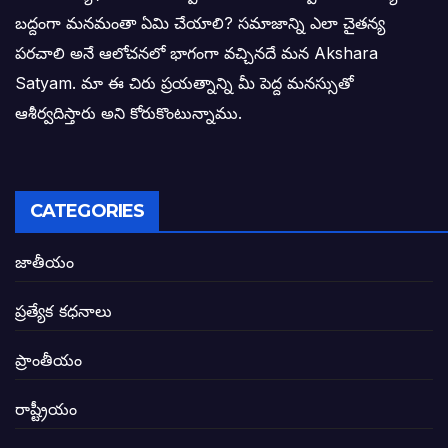
ఎన్నికల ఫలితాలు రాబోతున్న వేల ఎవరి గోల వా
బద్దంగా మనమంతా ఏమి చేయాలి? సమాజాన్ని ఎలా చైతన్య
పరచాలి అనే ఆలోచనలో భాగంగా వచ్చినదే మన Akshara
బాధితుల ఆశలసౌధం జనసేనానికి అక్షర సందే
Satyam. మా ఈ చిరు ప్రయత్నాన్ని మీ పెద్ద మనస్సుతో
ఓరి నాన్నోయి! జరా నా గోడు విను: అక్షర సందే
ఆశీర్వదిస్తారు అని కోరుకొంటున్నాము.
అణగారిన వర్గాలకు అధికారం వచ్చిననాడే నిజమ
అసాంఘిక కార్యక్రమాల అడ్డాగా విశాఖ?
CATEGORIES
ఏపీలో రౌడీలు రాజ్యాలేలుతున్నారు. తరిమి కొట్టడా
జాతీయం
సీఎం సన్నిహిత సంస్థ ఇండోసోల్’కి 8,348 
ప్రత్యేక కధనాలు
విద్యారంగంలోని అవినీతి తిమింగలాల గుట్టు వి
ప్రాంతీయం
జగనన్న పాల వెల్లువ పథకంలో పొంగి పొర్లుతున్
రాష్ట్రీయం