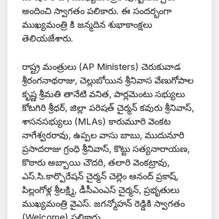
అందించి స్వాగతం పలికారు. ఈ సందర్భంగా
ముఖ్యమంత్రి కి జన్మదిన శుభాకాంక్షలు
తెలియజేశారు.
రాష్ట్ర మంత్రులు (AP Ministers) చెరుకువాడ
శ్రీరంగనాథరాజు, చెల్లుబోయిన శ్రీనివాస వేణుగోపాల
కృష్ణ శ్రీమతి తానేటి వనిత, పార్లమెంటు సభ్యులు
కోటగిరి శ్రీధర్, జిల్లా పరిషత్ చైర్మన్ కవురు శ్రీనివాస్,
శాసనసభ్యులు (MLAs) కారుమూరి వెంకట
నాగేశ్వరరావు, ఉప్పల వాసు బాబు, ముదునూరి
ప్రసాదరాజు గ్రంధి శ్రీనివాస్, కొట్టు సత్యనారాయణ,
కొఠారు అబ్బాయి చౌదరి, తలారి వెంకట్రావు,
ఎస్.సి.కార్పొరేషన్ చైర్మన్ చెల్లెం ఆనంద్ ప్రకాష్,
పిల్లంగోళ్ల శ్రీలక్ష్మి, డీసీఎంఎస్ చైర్మన్, ప్రభృతులు
ముఖ్యమంత్రి వైఎస్. జగన్మోహన్ రెడ్డికి స్వాగతం
(Welcome) పలికారు.