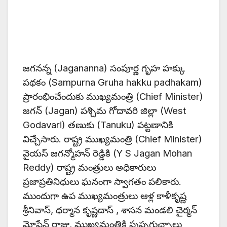
జగనన్న (Jagananna) సంపూర్ణ గృహ హక్కు
పథకం (Sampurna Gruha hakku padhakam)
ప్రారంభించేందుకు ముఖ్యమంత్రి (Chief Minister)
జగన్ (Jagan) పశ్చిమ గోదావరి జిల్లా (West
Godavari) తణుకు (Tanuku) పట్టణానికి
విచ్చేసారు. రాష్ట్ర ముఖ్యమంత్రి (Chief Minister)
వైయస్ జగన్మోహన్ రెడ్డికి (Y S Jagan Mohan
Reddy) రాష్ట్ర మంత్రులు అధికారులు
ప్రజాప్రతినిధులు ఘనంగా స్వాగతం పలికారు.
ముందుగా ఉప ముఖ్యమంత్రులు ఆళ్ల కాళీకృష్ణ
శ్రీనివాస్, ధర్మాన కృష్ణదాస్ , శాసన మండలి చైర్మన్
మోషేన్ రాజు, ముఖ్యమంత్రికి పుష్పగుచ్చాలు