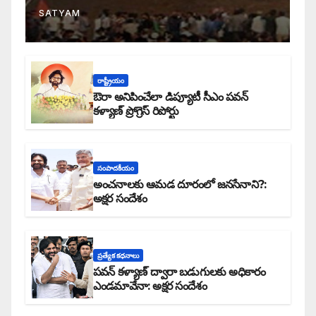
SATYAM
రాష్ట్రీయం
ఔరా అనిపించేలా డిప్యూటీ సీఎం పవన్
కళ్యాణ్ ప్రోగ్రెస్ రిపోర్టు
సంపాదకీయం
అంచనాలకు ఆమడ దూరంలో జనసేనాని?:
అక్షర సందేశం
ప్రత్యేక కధనాలు
పవన్ కళ్యాణ్ ద్వారా బడుగులకు అధికారం
ఎండమావేనా: అక్షర సందేశం