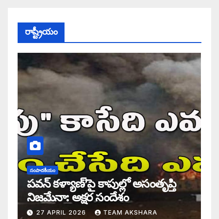
రాష్ట్రీయం
సంపాదకీయం
పవన్ కళ్యాణ్’పై కాపుల్లో అసంతృప్తి
నిజమేనా: అక్షర సందేశం
27 APRIL 2026
TEAM AKSHARA