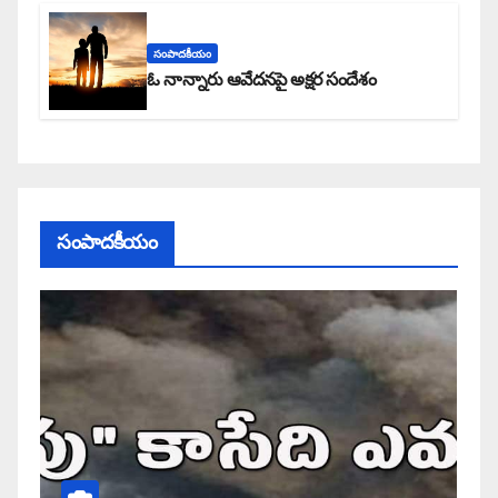
సంపాదకీయం
ఓ నాన్నారు ఆవేదనపై అక్షర సందేశం
సంపాదకీయం