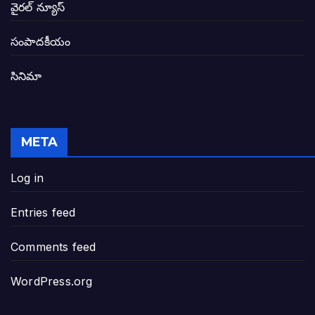
బటన్లు నొక్కే సీఎంపై నాదెండ్ల మనోహర్ సంచల
వైరల్ న్యూస్
తెలంగాణ అభివృద్ధి ఆకాంక్ష నెరవేరాలంటే బీజేప
సంపాదకీయం
సినిమా
జనసేన-టీడీపీల సంయుక్త సమావేశంలో సంచల
విజయవాడ, గుంటూరుకు దీటుగా తెనాలిని అభివ
META
జనప్రభంజనం మధ్య ముదినేపల్లిలో జనసేనాని 
Log in
పావలా ముఖ్యమంత్రి అంటూ జగన్ రెడ్డిపై గర్జి
Entries feed
ఐసియూలో ఉన్న వైసీపీ-అంతకంతకు ఎదుగుతు
Comments feed
ప్రభుత్వానికి సవాళ్లు – ప్రభుత్వ పెద్దలకు భవ
WordPress.org
మోసకారి వైసీపీ అంటూ విరుచుకు పడిన నాదె