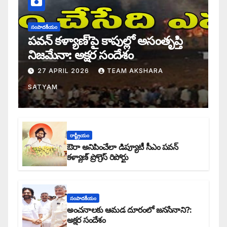
సంపాదకీయం
పవన్ కళ్యాణ్’పై కాపుల్లో అసంతృప్తి
నిజమేనా: అక్షర సందేశం
27 APRIL 2026
TEAM AKSHARA
SATYAM
రాష్ట్రీయం
ఔరా అనిపించేలా డిప్యూటీ సీఎం పవన్
కళ్యాణ్ ప్రోగ్రెస్ రిపోర్టు
సంపాదకీయం
అంచనాలకు ఆమడ దూరంలో జనసేనాని?:
అక్షర సందేశం