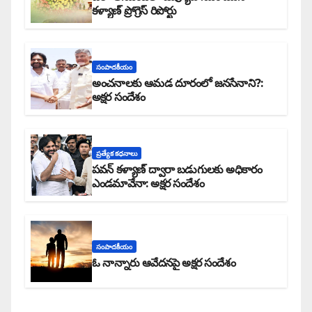
కళ్యాణ్ ప్రోగ్రెస్ రిపోర్టు
సంపాదకీయం
అంచనాలకు ఆమడ దూరంలో జనసేనాని?:
అక్షర సందేశం
ప్రత్యేక కధనాలు
పవన్ కళ్యాణ్ ద్వారా బడుగులకు అధికారం
ఎండమావేనా: అక్షర సందేశం
సంపాదకీయం
ఓ నాన్నారు ఆవేదనపై అక్షర సందేశం