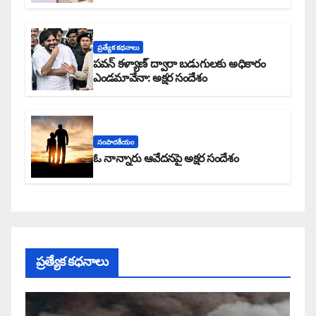
ప్రత్యేక కధనాలు
పవన్ కళ్యాణ్ ద్వారా బడుగులకు అధికారం
ఎండమావేనా: అక్షర సందేశం
సంపాదకీయం
ఓ నాన్నారు ఆవేదనపై అక్షర సందేశం
ప్రత్యేక కధనాలు