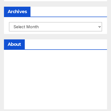
Archives
About
సమాజంలో సంపద, అధికార ఫలాలు అందరికీ సమానంగా
దక్కాలి అంటే రాజ్యాధికారంలో మార్పు రావాలి. ఆ మార్పు
కోసం రాజ్యాంగ బద్దంగా మనమంతా ఏమి చేయాలి?
సమాజాన్ని ఎలా చైతన్య పరచాలి అనే ఆలోచనలో భాగంగా
వచ్చినదే మన Akshara Satyam. మా ఈ చిరు
ప్రయత్నాన్ని మీ పెద్ద మనస్సుతో ఆశీర్వదిస్తారు అని
కోరుకొంటున్నాము.