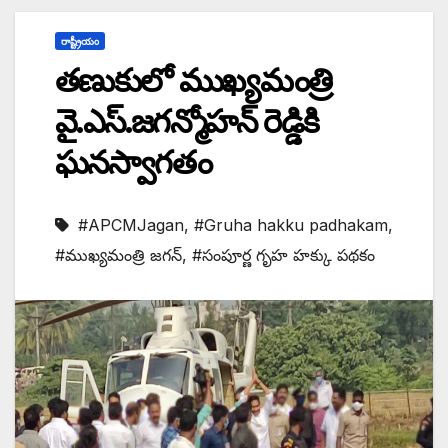
రాష్ట్రీయం
తణుకులో ముఖ్యమంత్రి
వై.ఎస్.జగన్మోహన్ రెడ్డికి
ఘనస్వాగతం
#APCMJagan
,
#Gruha hakku padhakam
,
#ముఖ్యమంత్రి జగన్
,
#సంపూర్ణ గృహ హక్కు పథకం