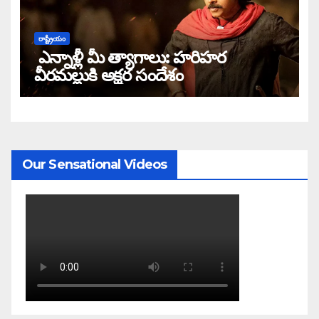
రాష్ట్రీయం
ఎన్నాళ్లీ మీ త్యాగాలు: హరిహర
వీరమల్లుకి అక్షర సందేశం
Our Sensational Videos