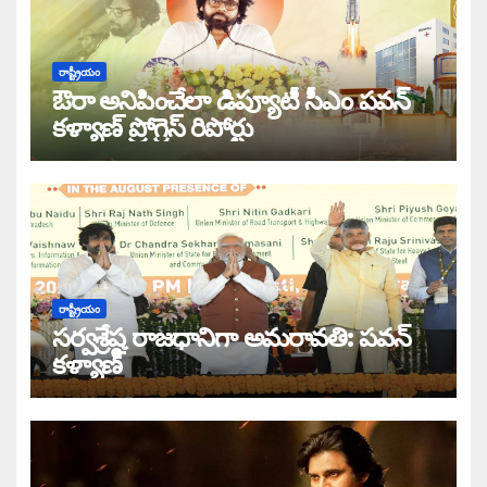
రాష్ట్రీయం
ఔరా అనిపించేలా డిప్యూటీ సీఎం పవన్
కళ్యాణ్ ప్రోగ్రెస్ రిపోర్టు
రాష్ట్రీయం
సర్వశ్రేష్ఠ రాజధానిగా అమరావతి: పవన్
కళ్యాణ్