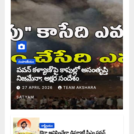
సంపాదకీయం
పవన్ కళ్యాణ్’పై కాపుల్లో అసంతృప్తి
నిజమేనా: అక్షర సందేశం
27 APRIL 2026
TEAM AKSHARA
SATYAM
రాష్ట్రీయం
ఔరా అనిపించేలా డిప్యూటీ సీఎం పవన్