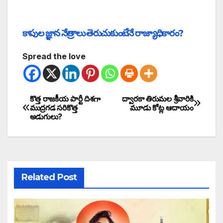
కాపుల జ్ఞాన నేత్రాలు తెరుచుకుంటేనే రాజ్యాధికారం?
Spread the love
కొత్త రాజకీయ పార్టీ దిశగా
ద్వారకా తిరుమల శ్రీవారికి
ముద్రగడ సరికొత్త
మూడు కోట్ల ఆదాయం
అడుగులు?
Related Post