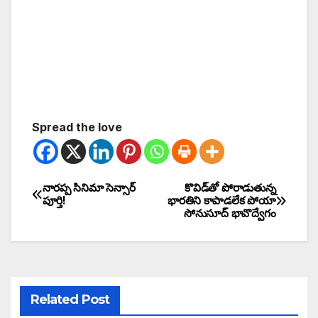
Spread the love
నారప్ప సినిమా సెన్సార్
కొవిడ్‌తో పోరాడుతున్న
పూర్తి!
భారతిని కాపాడలేక పోయా
సోనుసూద్ భావొద్వేగం
Related Post