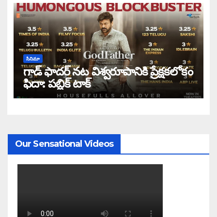
సినిమా
గాడ్ ఫాదర్ నట విశ్వరూపానికి ప్రేక్షకలోకం
ఫిదా: పబ్లిక్ టాక్
Our Sensational Videos