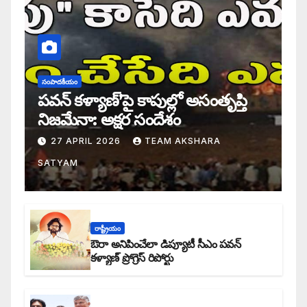
సంపాదకీయం
పవన్ కళ్యాణ్’పై కాపుల్లో అసంతృప్తి
నిజమేనా: అక్షర సందేశం
27 APRIL 2026
TEAM AKSHARA
SATYAM
రాష్ట్రీయం
ఔరా అనిపించేలా డిప్యూటీ సీఎం పవన్
కళ్యాణ్ ప్రోగ్రెస్ రిపోర్టు