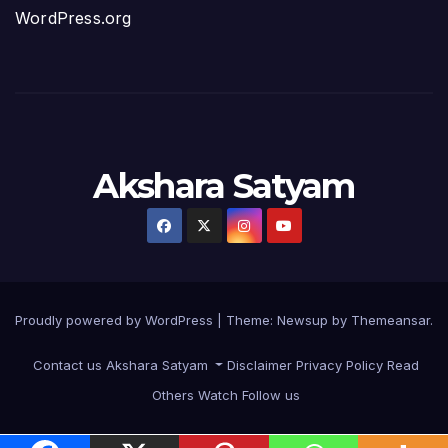
WordPress.org
మోసకారి వైసీపీ అంటూ విరుచుకు పడిన నాదె
జగన్ రెడ్డి మాకొద్దు బాబోయ్… ఎందుకంటే
ఎవరి కోసమయ్యా మీ అలకలు-ఆవేశాలు: అక్ష
Akshara Satyam
అంజనీపుత్రా! స్పష్టత కరువవుతోంది: అక్షర సం
వ్యవస్థలను మేనేజ్ చేయడంలో జగన్ దిట్ట: క
చిత్తూరు జిల్లాలో కొణిదెల నాగబాబు పర్యటనతో 
Proudly powered by WordPress
|
Theme:
Newsup
by
Themeansar
.
జనసేన పార్టీకి గాజు గ్లాస్ కేటాయింపుపై సర్వత్ర
Contact us
Akshara Satyam
Disclaimer
Privacy Policy
Read
మరో ఆరు నెలల్లో అణగారిన వర్గాలకు అధికారం
Others
Watch
Follow us
వైసీపీ వెన్నులో వణుకు పుట్టిస్తున్న జనసేన, త