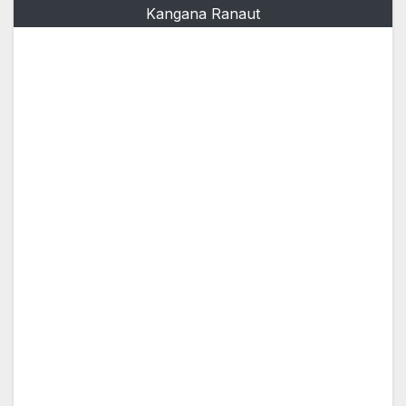
Kangana Ranaut