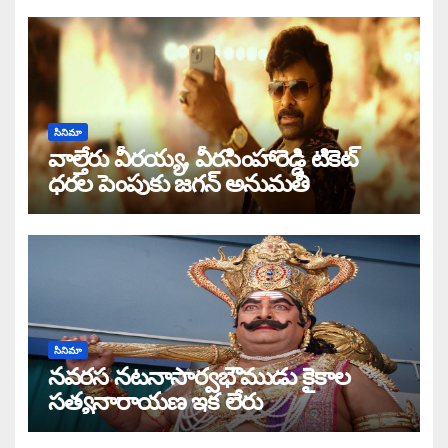
సినిమా
వాల్తేరు వీరయ్య, వీరసింహారెడ్డి టికెట్
ధరల పెంపుకు జగన్ అనుమతి
సినిమా
నవరస నటనాసార్వభౌముడు కైకాల
సత్యనారాయణ ఇక లేరు