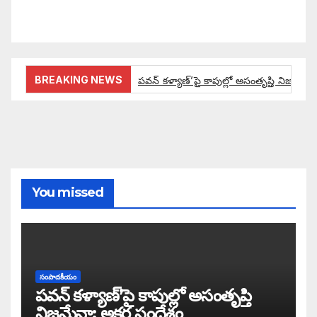
ప్రయత్నాన్ని మీ పెద్ద మనస్సుతో ఆశీర్వదిస్తారు అని
కోరుకొంటున్నాము.
BREAKING NEWS
పవన్ కళ్యాణ్’పై కాపుల్లో అసంతృప్తి నిజమేనా:
ఔరా అనిపించేలా డిప్యూటీ సీఎం పవన్ కళ్యాణ్ ప్రో
అంచనాలకు ఆమడ దూరంలో జనసేనాని?: అక్ష
పవన్ కళ్యాణ్ ద్వారా బడుగులకు అధికారం ఎం
You missed
ఓ నాన్నారు ఆవేదనపై అక్షర సందేశం
ఎమ్మెల్సీ నాగబాబు చేతుల మీదుగా లబ్ధిదారు
సంపాదకీయం
పవన్ కళ్యాణ్’పై కాపుల్లో అసంతృప్తి
సర్వశ్రేష్ఠ రాజధానిగా అమరావతి: పవన్ కళ్యాణ
నిజమేనా: అక్షర సందేశం