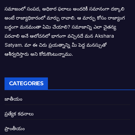
తెలంగాణ కొత్త సీఎంగా రేవంత్ రెడ్డి!
సమాజంలో సంపద, అధికార ఫలాలు అందరికీ సమానంగా దక్కాలి
అంటే రాజ్యాధికారంలో మార్పు రావాలి. ఆ మార్పు కోసం రాజ్యాంగ
ఎన్నికల ఫలితాలు రాబోతున్న వేల ఎవరి గోల వా
బద్దంగా మనమంతా ఏమి చేయాలి? సమాజాన్ని ఎలా చైతన్య
పరచాలి అనే ఆలోచనలో భాగంగా వచ్చినదే మన Akshara
బాధితుల ఆశలసౌధం జనసేనానికి అక్షర సందే
Satyam. మా ఈ చిరు ప్రయత్నాన్ని మీ పెద్ద మనస్సుతో
ఓరి నాన్నోయి! జరా నా గోడు విను: అక్షర సందే
ఆశీర్వదిస్తారు అని కోరుకొంటున్నాము.
అణగారిన వర్గాలకు అధికారం వచ్చిననాడే నిజమ
అసాంఘిక కార్యక్రమాల అడ్డాగా విశాఖ?
CATEGORIES
ఏపీలో రౌడీలు రాజ్యాలేలుతున్నారు. తరిమి కొట్టడా
జాతీయం
సీఎం సన్నిహిత సంస్థ ఇండోసోల్’కి 8,348 
ప్రత్యేక కధనాలు
విద్యారంగంలోని అవినీతి తిమింగలాల గుట్టు వి
ప్రాంతీయం