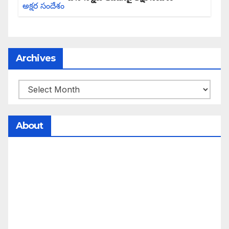
Archives
About
సమాజంలో సంపద, అధికార ఫలాలు అందరికీ సమానంగా
దక్కాలి అంటే రాజ్యాధికారంలో మార్పు రావాలి. ఆ మార్పు
కోసం రాజ్యాంగ బద్దంగా మనమంతా ఏమి చేయాలి?
సమాజాన్ని ఎలా చైతన్య పరచాలి అనే ఆలోచనలో భాగంగా
వచ్చినదే మన Akshara Satyam. మా ఈ చిరు