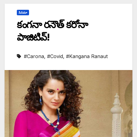
సినిమా
కంగ‌నా ర‌నౌత్ క‌రోనా
పాజిటివ్!
#Carona
,
#Covid
,
#Kangana Ranaut