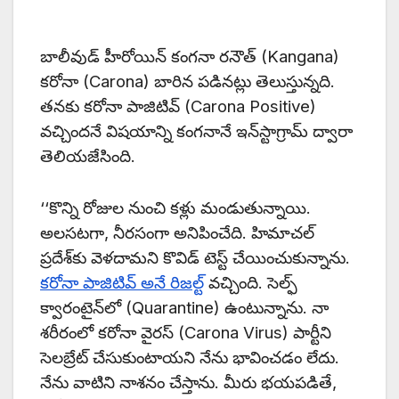
బాలీవుడ్ హీరోయిన్ కంగ‌నా ర‌నౌత్ (Kangana)
క‌రోనా (Carona) బారిన ప‌డినట్లు తెలుస్తున్నది.
త‌న‌కు క‌రోనా పాజిటివ్ (Carona Positive)
వ‌చ్చింద‌నే విష‌యాన్ని కంగ‌నానే ఇన్‌స్టాగ్రామ్ ద్వారా
తెలియ‌జేసింది.
‘‘కొన్ని రోజుల నుంచి క‌ళ్లు మండుతున్నాయి.
అల‌స‌ట‌గా, నీర‌సంగా అనిపించేది. హిమాచ‌ల్
ప్ర‌దేశ్‌కు వెళ‌దామ‌ని కొవిడ్ టెస్ట్ చేయించుకున్నాను.
క‌రోనా పాజిటివ్ అనే రిజ‌ల్ట్
వ‌చ్చింది. సెల్ఫ్
క్వారంటైన్‌లో (Quarantine) ఉంటున్నాను. నా
శ‌రీరంలో క‌రోనా వైర‌స్ (Carona Virus) పార్టీని
సెల‌బ్రేట్ చేసుకుంటాయ‌ని నేను భావించ‌డం లేదు.
నేను వాటిని నాశ‌నం చేస్తాను. మీరు భ‌య‌ప‌డితే,