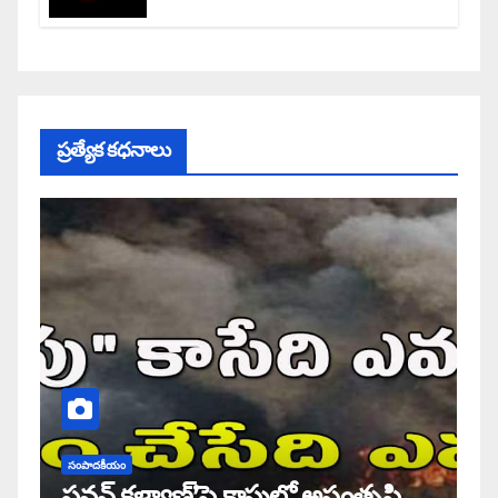
ప్రత్యేక కధనాలు
సంపాదకీయం
పవన్ కళ్యాణ్’పై కాపుల్లో అసంతృప్తి