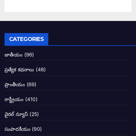
కూటమి మేనిఫెస్టోపై పవన్ కళ్యాణ్ సంచలన వ్
పిఠాపురం జనసైనికుల గర్జనకు షేక్ అయిన ఏపీ
పవన్ కళ్యాణ్ నామినేషన్ సందర్భంగా పలు ఆ
CATEGORIES
టీడీపీతో పొత్తు పెట్టుకొన్న జనసేనకి ఓటు ఎం
జాతీయం
(96)
ప్రజల్లో తిరగలేకపోతున్న జనసేనాని అనే ఆరోప
ప్రత్యేక కధనాలు
(48)
జనసేనకు గాజు గ్లాసు గుర్తును ఖరారు చేసిన క
ప్రాంతీయం
(69)
నాన్నా లోకేశా! మా కళ్ళు తెరిపించినందుకు ధన
రాష్ట్రీయం
(410)
పవన్ కళ్యాణ్-చంద్రబాబు కీలక భేటీ అందుకేనా
వైరల్ న్యూస్
(25)
గెలుపే లక్ష్యంగా దశాబ్దం పాటు పొత్తు: పవన్ కళ
సంపాదకీయం
(90)