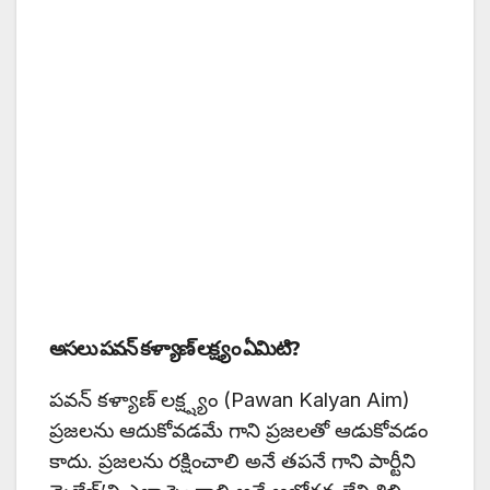
అసలు పవన్ కళ్యాణ్ లక్ష్యం ఏమిటి?
పవన్ కళ్యాణ్ లక్ష్ష్యం (Pawan Kalyan Aim)
ప్రజలను ఆదుకోవడమే గాని ప్రజలతో ఆడుకోవడం
కాదు. ప్రజలను రక్షించాలి అనే తపనే గాని పార్టీని