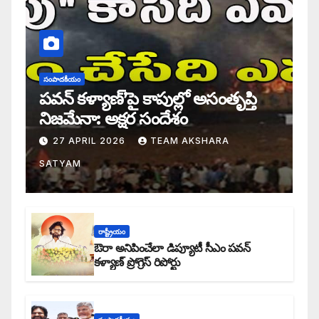
సంపాదకీయం
పవన్ కళ్యాణ్’పై కాపుల్లో అసంతృప్తి
నిజమేనా: అక్షర సందేశం
27 APRIL 2026
TEAM AKSHARA
SATYAM
రాష్ట్రీయం
ఔరా అనిపించేలా డిప్యూటీ సీఎం పవన్
కళ్యాణ్ ప్రోగ్రెస్ రిపోర్టు