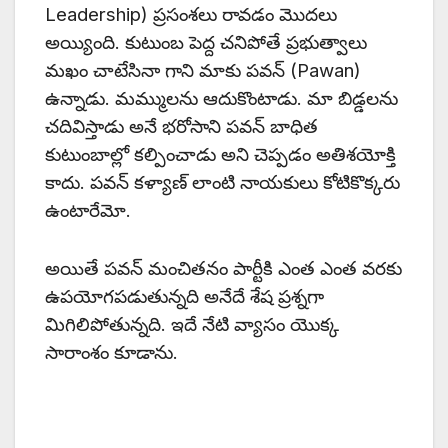
Leadership) ప్రసంశలు రావడం మొదలు
అయ్యింది. కుటుంబ పెద్ద చనిపోతే ప్రభుత్వాలు
మఖం చాటేసినా గాని మాకు పవన్ (Pawan)
ఉన్నాడు. మమ్ములను ఆదుకొంటాడు. మా బిడ్డలను
చదివిస్తాడు అనే భరోసాని పవన్ బాధిత
కుటుంబాల్లో కల్పించాడు అని చెప్పడం అతిశయోక్తి
కాదు. పవన్ కళ్యాణ్ లాంటి నాయకులు కోటికొక్కరు
ఉంటారేమో.
అయితే పవన్ మంచితనం పార్టీకి ఎంత ఎంత వరకు
ఉపయోగపడుతున్నది అనేదే శేష ప్రశ్నగా
మిగిలిపోతున్నది. ఇదే నేటి వ్యాసం యొక్క
సారాంశం కూడాను.