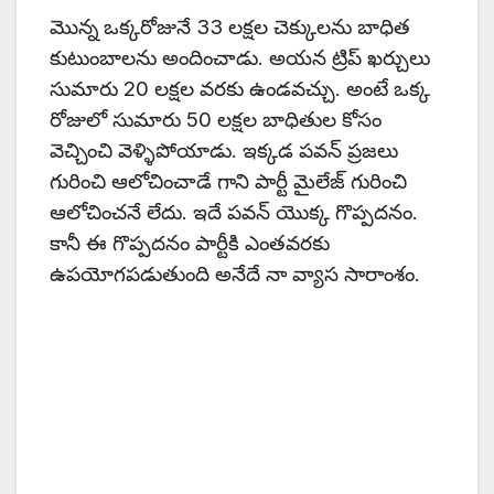
మొన్న ఒక్కరోజునే 33 లక్షల చెక్కులను బాధిత
కుటుంబాలను అందించాడు. అయన ట్రిప్ ఖర్చులు
సుమారు 20 లక్షల వరకు ఉండవచ్చు. అంటే ఒక్క
రోజులో సుమారు 50 లక్షల బాధితుల కోసం
వెచ్చించి వెళ్ళిపోయాడు. ఇక్కడ పవన్ ప్రజలు
గురించి ఆలోచించాడే గాని పార్టీ మైలేజ్ గురించి
ఆలోచించనే లేదు. ఇదే పవన్ యొక్క గొప్పదనం.
కానీ ఈ గొప్పదనం పార్టీకి ఎంతవరకు
ఉపయోగపడుతుంది అనేదే నా వ్యాస సారాంశం.