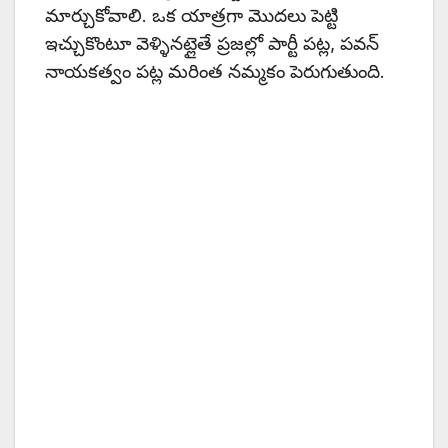
మార్చుకోవాలి. ఒక యాత్రగా మొదలు పెట్టి
ఇచ్చుకొంటూ వెళ్ళినట్లైతే ప్రజల్లో పార్టీ పట్ల, పవన్
నాయకత్వం పట్ల మరింత నమ్మకం పెరుగుతుంది.