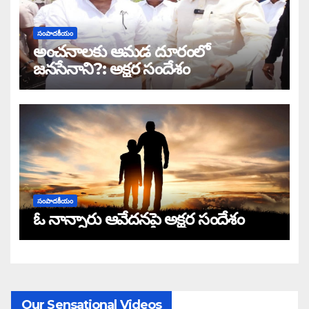
సంపాదకీయం
అంచనాలకు ఆమడ దూరంలో
జనసేనాని?: అక్షర సందేశం
సంపాదకీయం
ఓ నాన్నారు ఆవేదనపై అక్షర సందేశం
Our Sensational Videos