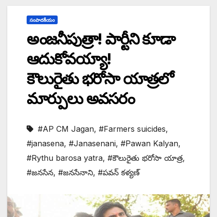
సంపాదకీయం
అంజనీపుత్రా! పార్టీని కూడా
ఆదుకోవయ్యా!
కౌలురైతు భరోసా యాత్రలో
మార్పులు అవసరం
#AP CM Jagan
,
#Farmers suicides
,
#janasena
,
#Janasenani
,
#Pawan Kalyan
,
#Rythu barosa yatra
,
#కౌలురైతు భరోసా యాత్ర
,
#జనసేన
,
#జనసేనాని
,
#పవన్ కళ్యణ్