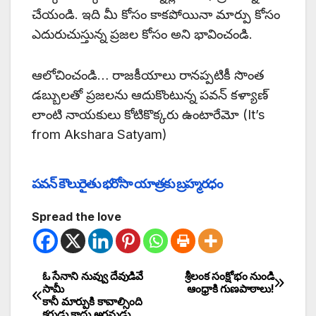
చేయండి. ఇది మీ కోసం కాకపోయినా మార్పు కోసం
ఎదురుచుస్తున్న ప్రజల కోసం అని భావించండి.
ఆలోచించండి… రాజకీయాలు రానప్పటికీ సొంత
డబ్బులతో ప్రజలను ఆదుకొంటున్న పవన్ కళ్యాణ్
లాంటి నాయకులు కోటికొక్కరు ఉంటారేమో (It’s
from Akshara Satyam)
పవన్ కౌలురైతు భరోసా యాత్రకు బ్రహ్మరధం
Spread the love
ఓ సేనాని నువ్వు దేవుడివే
శ్రీలంక సంక్షోభం నుండి
సామీ
ఆంధ్రాకి గుణపాఠాలు!
కానీ మార్పుకి కావాల్సింది
కర్ణుడు కాదు అర్జనుడు