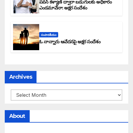
పవన్ కళ్యాణ్ ద్వారా బడుగులకు అధికారం
ఎండమావేనా: అక్షర సందేశం
సంపాదకీయం
ఓ నాన్నారు ఆవేదనపై అక్షర సందేశం
Archives
About
సమాజంలో సంపద, అధికార ఫలాలు అందరికీ సమానంగా