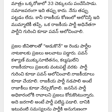
మాత్రం ఒక్కరోజులో 33 చెక్కులను పంచేసేసాడు.
సమాజపరంగా ఇది తప్పు కాదు. నేను తప్పు
పట్టడం లేదు. కానీ రాజకీయ కోణంలో ఆలోచిస్తే ఇది
ముమ్మాటికీ తప్పే. ఒక రాజకీయ పార్టీ అధినేతగా
పార్టీని గురించి కూడా పవన్ ఆలోచించాలి.
ప్రజల జీవితాలతో “ఆడుకొనే” ఆ రెండు పార్టీల
నాటకాలకు ప్రజలు అలవాటు పడ్డారు. పవన్
కళ్యాణ్ ముక్కుసూటితనం, కల్మషంలేని
రాజకీయాలు ప్రజలకు వంటపట్టే వరకు పార్టీ
గురించి కూడా పవన్ ఆలోచించాలి.రాజకీయాలు
కూడా చేయాలి. రాజకీయ పార్టీ నడపాలి అంటే
రాజాకీలు కూడా నేర్చుకోవాలి. జనసేన పార్టీ
అధికారంలోకి రావాలని ప్రజలు కోరుకొంటున్నారు.
అది జరగాలి అంటే పార్టీ పటిష్ట పడాలి. దానికి
ఇటువంటి సమస్యలను పార్టీకి అనుగుణంగా