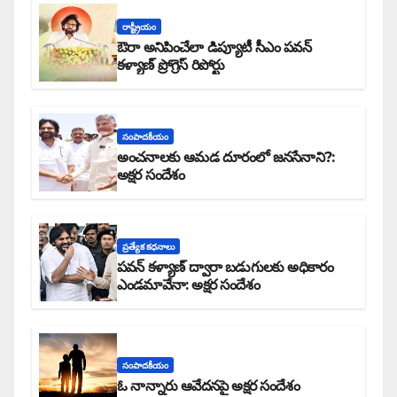
రాష్ట్రీయం
ఔరా అనిపించేలా డిప్యూటీ సీఎం పవన్
కళ్యాణ్ ప్రోగ్రెస్ రిపోర్టు
సంపాదకీయం
అంచనాలకు ఆమడ దూరంలో జనసేనాని?:
అక్షర సందేశం
ప్రత్యేక కధనాలు
పవన్ కళ్యాణ్ ద్వారా బడుగులకు అధికారం
ఎండమావేనా: అక్షర సందేశం
సంపాదకీయం
ఓ నాన్నారు ఆవేదనపై అక్షర సందేశం