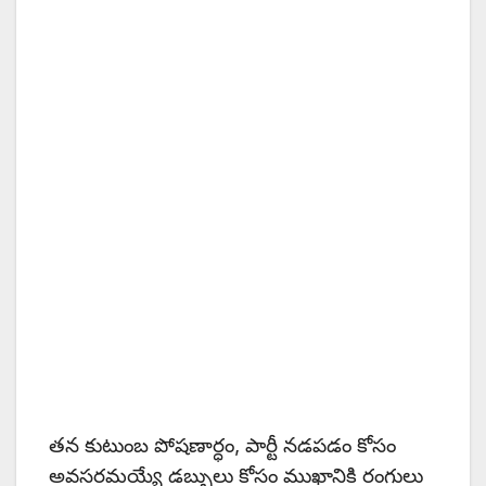
తన కుటుంబ పోషణార్ధం, పార్టీ నడపడం కోసం
అవసరమయ్యే డబ్బులు కోసం ముఖానికి రంగులు