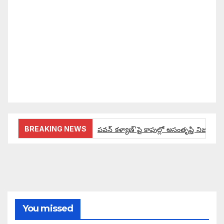
దక్కాలి అంటే రాజ్యాధికారంలో మార్పు రావాలి. ఆ మార్పు
కోసం రాజ్యాంగ బద్దంగా మనమంతా ఏమి చేయాలి?
సమాజాన్ని ఎలా చైతన్య పరచాలి అనే ఆలోచనలో భాగంగా
వచ్చినదే మన Akshara Satyam. మా ఈ చిరు
ప్రయత్నాన్ని మీ పెద్ద మనస్సుతో ఆశీర్వదిస్తారు అని
కోరుకొంటున్నాము.
BREAKING NEWS
పవన్ కళ్యాణ్’పై కాపుల్లో అసంతృప్తి నిజమేనా:
ఔరా అనిపించేలా డిప్యూటీ సీఎం పవన్ కళ్యాణ్ ప్రో
అంచనాలకు ఆమడ దూరంలో జనసేనాని?: అక్ష
పవన్ కళ్యాణ్ ద్వారా బడుగులకు అధికారం ఎం
You missed