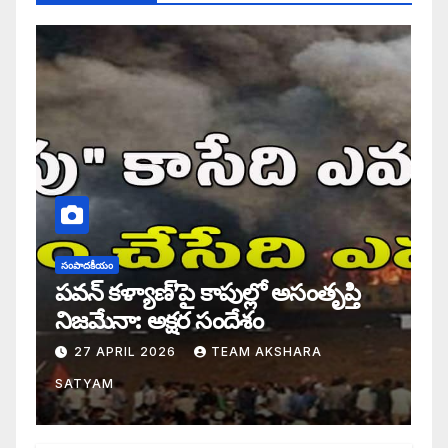
సంపాదకీయం
పవన్ కళ్యాణ్’పై కాపుల్లో అసంతృప్తి
నిజమేనా: అక్షర సందేశం
27 APRIL 2026
TEAM AKSHARA
SATYAM