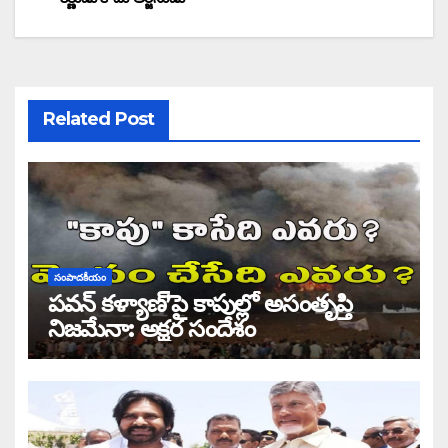
Related Post
సంపాదకీయం
పవన్ కళ్యాణ్’పై కాపుల్లో అసంతృప్తి
నిజమేనా: అక్షర సందేశం