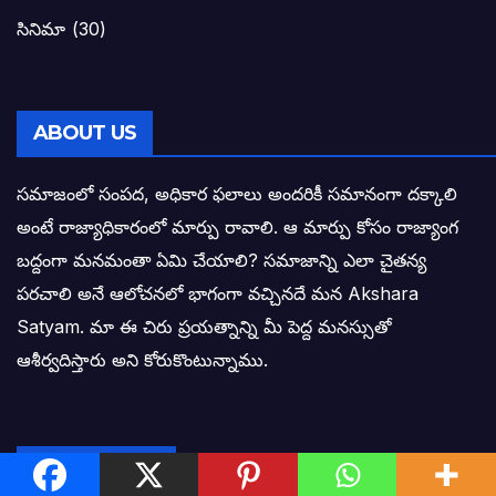
బాబూ! ముఖ్యమంత్రి ఎవరు: హరిరామ జోగయ
సినిమా
(30)
వైసీపీ సర్కార్ లో పంచాయతీలు నిర్వీర్యం: నాద
తెలంగాణ సీఎం రేవంత్ రెడ్డి విజయ రహస్యాల
ABOUT US
తెలంగాణ కొత్త సీఎంగా రేవంత్ రెడ్డి!
సమాజంలో సంపద, అధికార ఫలాలు అందరికీ సమానంగా దక్కాలి
అంటే రాజ్యాధికారంలో మార్పు రావాలి. ఆ మార్పు కోసం రాజ్యాంగ
ఎన్నికల ఫలితాలు రాబోతున్న వేల ఎవరి గోల వా
బద్దంగా మనమంతా ఏమి చేయాలి? సమాజాన్ని ఎలా చైతన్య
పరచాలి అనే ఆలోచనలో భాగంగా వచ్చినదే మన Akshara
బాధితుల ఆశలసౌధం జనసేనానికి అక్షర సందే
Satyam. మా ఈ చిరు ప్రయత్నాన్ని మీ పెద్ద మనస్సుతో
ఓరి నాన్నోయి! జరా నా గోడు విను: అక్షర సందే
ఆశీర్వదిస్తారు అని కోరుకొంటున్నాము.
అణగారిన వర్గాలకు అధికారం వచ్చిననాడే నిజమ
అసాంఘిక కార్యక్రమాల అడ్డాగా విశాఖ?
CATEGORIES