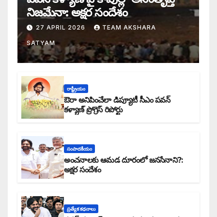
నిజమేనా: అక్షర సందేశం
27 APRIL 2026
TEAM AKSHARA
SATYAM
రాష్ట్రీయం
ఔరా అనిపించేలా డిప్యూటీ సీఎం పవన్
కళ్యాణ్ ప్రోగ్రెస్ రిపోర్టు
సంపాదకీయం
అంచనాలకు ఆమడ దూరంలో జనసేనాని?:
అక్షర సందేశం
ప్రత్యేక కధనాలు