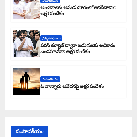
సంపాదకీయం
అంచనాలకు ఆమడ దూరంలో జనసేనాని?:
అక్షర సందేశం
ప్రత్యేక కధనాలు
పవన్ కళ్యాణ్ ద్వారా బడుగులకు అధికారం
ఎండమావేనా: అక్షర సందేశం
సంపాదకీయం
ఓ నాన్నారు ఆవేదనపై అక్షర సందేశం
సంపాదకీయం