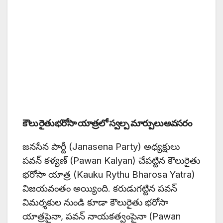
కౌలు రైతు భరోసా యాత్రలో స్వల్ప మార్పులు అవసరం
జనసేన పార్టీ (Janasena Party) అధ్యక్షులు
పవన్ కళ్యణ్ (Pawan Kalyan) చేపట్టిన కౌలురైతు
భరోసా యాత్ర (Kauku Rythu Bharosa Yatra)
విజయవంతం అయ్యింది. కరుడుగట్టిన పవన్
విమర్శకుల నుండి కూడా కౌలురైతు భరోసా
యాత్రపైనా, పవన్ నాయకత్వంపైనా (Pawan