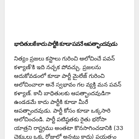
భాదితులకే కాదు పార్టీకి కూడా పవనే ఆపత్భాందవుడు
నిత్యం ప్రజలు కస్టాలు గురించి ఆలోచించే పవన్
కళ్యాణ్’కి ఇది నచ్చక పోవచ్చు. ప్రజలను
ఆదుకోవడంలో కూడా పార్టీ మైలేజ్ గురించి
ఆలోచించాలా అనే స్వభావం గల వ్యక్తి మన పవన్
కళ్యాణ్. కానీ బాధితులకు ఆపత్భాందవుడిగా
ఉండడమే కాదు పార్టీకి కూడా మీరే
ఆపత్భాందవుడు. పార్టీ కోసం కూడా ఒక్కసారి
ఆలోచించండి. పార్టీ పటిష్ఠతకు రైతు భరోసా
యాత్రని రాష్ట్రము అంతటా కొనసాగించడానికి (33
చెక్కులు ఒక్క రోజులో అన్నట్లు కాదు) ప్రయత్నం