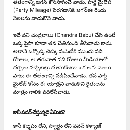
తతంగాన్ని జగన్ కొనసాగించే వాడు. పార్టీ మైలేజ్
(Party Mileage) పెరగడానికి జగన్ఈ రెండు
నెలలను వాడుకొనే వాడు.
ఇదే పని చంద్రబాబు (Chandra Babu) చేసి ఉంటే
ఒక్క పైసా కూడా తన చేతినుండి తీసేవాడు కాదు.
అలానే ఒక్కొక్క చెక్కు పంపిణీకి ముందు పది
రోజులు, ఆ తరువాత పది రోజులు మీడియాలో
చర్చలు వచ్చేటట్లు చూసుకొంటూ ఒక ఆరు నెలలు
పాటు ఈ తతంగాన్ని నడిపించేవాడు. తన పార్టీ
మైలేజ్ కోసం ఈ యాత్రని వాడుకొని రైతులను
మాత్రం గాలికి వదిలేసేవాడు.
కానీ పవన్ చేస్తున్నది ఏమిటి?
కానీ కల్మషం లేని, స్వార్ధం లేని పవన్ కళ్యాణ్