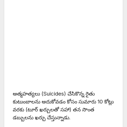
ఆత్మహత్యలు (Suicides) చేసికొన్న రైతు
కుటుంబాలను ఆదుకోవడం కోసం సుమారు 10 కోట్లు
వరకు (టూర్ ఖర్చులతో సహా) తన సొంత
డబ్బులను ఖర్చు చేస్తున్నాడు.