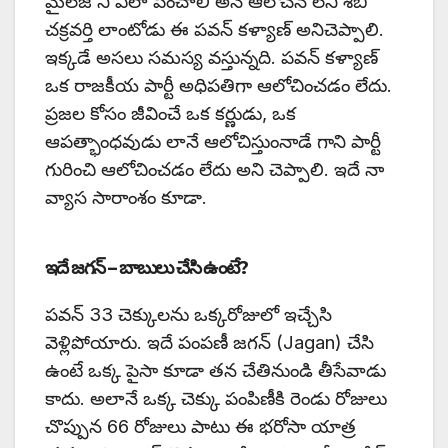
మైలేజ్’ని ఎలా పెంచాలి అనే ఆలోచన లేని శిబి
చక్రవర్తి లాంటోడు ఈ పవన్ కళ్యాణ్ అనిచెప్పాలి.
ఇక్కడే అసలు సమస్య వస్తున్నది. పవన్ కళ్యాణ్
ఒక రాజకీయ పార్టీ అధిపతిగా ఆలోచించడం లేదు.
ప్రజల కోసం జీవించే ఒక కర్ణుడు, ఒక
ఆపత్భాంధవుడు లానే ఆలోచిస్తుంనాడే గాని పార్టీ
గురించి ఆలోచించడం లేదు అని చెప్పాలి. ఇదే నా
వ్యాస సారాంశం కూడా.
ఇదే జగన్ – బాబులు చేసి ఉంటే?
పవన్ 33 చెక్కులను ఒక్కరోజులో ఇచ్చేసి
వెళ్లిపోయారు. ఇదే పంపణీ జగన్ (Jagan) చేసి
ఉంటే ఒక్క పైసా కూడా తన చేతినుండి తీసేవాడు
కాదు. అలానే ఒక్క చెక్కు పంపిణీకి రెండు రోజులు
చొప్పున 66 రోజులు పాటు ఈ భరోసా యాత్ర