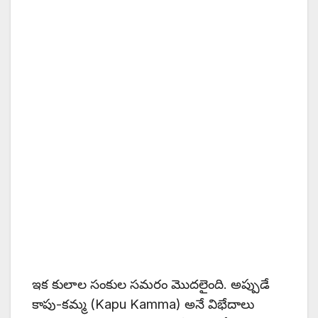
ఇక కులాల సంకుల సమరం మొదలైంది. అప్పుడే
కాపు-కమ్మ (Kapu Kamma) అనే విభేదాలు