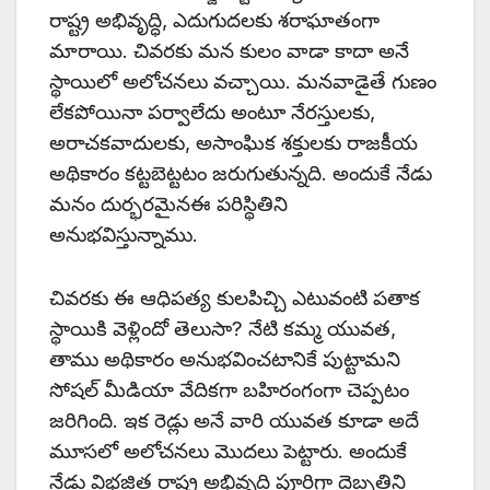
రాష్ట్ర అభివృద్ధి, ఎదుగుదలకు శరాఘాతంగా
మారాయి. చివరకు మన కులం వాడా కాదా అనే
స్థాయిలో అలోచనలు వచ్చాయి. మనవాడైతే గుణం
లేకపోయినా పర్వాలేదు అంటూ నేరస్తులకు,
అరాచకవాదులకు, అసాంఘిక శక్తులకు రాజకీయ
అథికారం కట్టబెట్టటం జరుగుతున్నది. అందుకే నేడు
మనం దుర్భరమైనఈ పరిస్థితిని
అనుభవిస్తున్నాము.
చివరకు ఈ ఆధిపత్య కులపిచ్చి ఎటువంటి పతాక
స్థాయికి వెళ్లిందో తెలుసా? నేటి కమ్మ యువత,
తాము అథికారం అనుభవించటానికే పుట్టామని
సోషల్ మీడియా వేదికగా బహిరంగంగా చెప్పటం
జరిగింది. ఇక రెడ్లు అనే వారి యువత కూడా అదే
మూసలో అలోచనలు మొదలు పెట్టారు. అందుకే
నేడు విభజిత రాష్ట్ర అభివృద్ధి పూర్తిగా దెబ్బతిని