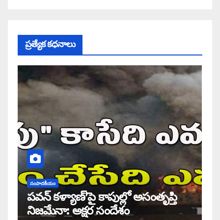
ప్రత్యేక కధనాలు
సంపాదకీయం
పవన్ కళ్యాణ్’పై కాపుల్లో అసంతృప్తి
నిజమేనా: అక్షర సందేశం