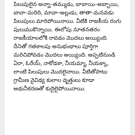
పిలుపులైన అన్నా-తమ్ముడు, బాబాయి-అబ్బాయి,
బావా-మరిది, మావా-అల్లుడు, తాతా-మనవడు
పిలుపులు మారిపోయినాయి. వీటికి రాజకీయ రంగు
పులుముకొన్నాయి. ఈలోపు నూతనతరం
రాజకీయాలలోకి రావడం మొదలు అయ్యింది.
దీనితో గతకాలపు అనుభంథాలు పూర్తిగా
మరిచిపోవడం మొదలు అయ్యింది. అప్పటినుండి
ఏరా, ఓరేయ్, నాకోడకా, నీయమ్మా, నీయక్కా,
లాంటి పిలుపులు మొదలైనాయి. వీటితోపాటు
గ్రామీణ వైవిథ్య కులాల వృత్తులు కూడా
అథునీకరణతో కుదైలైపోయినాయి.