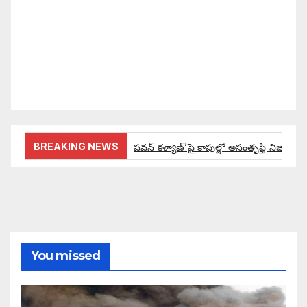
కోసం రాజ్యాంగ బద్దంగా మనమంతా ఏమి చేయాలి?
సమాజాన్ని ఎలా చైతన్య పరచాలి అనే ఆలోచనలో భాగంగా
వచ్చినదే మన Akshara Satyam. మా ఈ చిరు
ప్రయత్నాన్ని మీ పెద్ద మనస్సుతో ఆశీర్వదిస్తారు అని
కోరుకొంటున్నాము.
BREAKING NEWS
పవన్ కళ్యాణ్’పై కాపుల్లో అసంతృప్తి నిజమేనా:
ఔరా అనిపించేలా డిప్యూటీ సీఎం పవన్ కళ్యాణ్ ప్రో
అంచనాలకు ఆమడ దూరంలో జనసేనాని?: అక్ష
పవన్ కళ్యాణ్ ద్వారా బడుగులకు అధికారం ఎం
You missed
ఓ నాన్నారు ఆవేదనపై అక్షర సందేశం