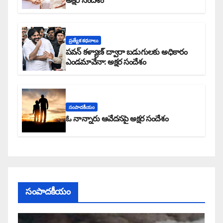
అక్షర సందేశం
ప్రత్యేక కధనాలు
పవన్ కళ్యాణ్ ద్వారా బడుగులకు అధికారం
ఎండమావేనా: అక్షర సందేశం
సంపాదకీయం
ఓ నాన్నారు ఆవేదనపై అక్షర సందేశం
సంపాదకీయం