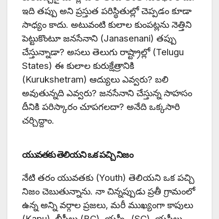
ఇది తప్పు అని ప్రస్తుత పరిస్థితుల్లో చెప్పడం కూడా
సాధ్యం కాదు. అటువంటి కులాల కుంపట్లను నెత్తిని
పెట్టుకొంటూ జనసేనాని (Janasenani) తప్పు
చేస్తున్నాడా? అసలు తెలుగు రాష్ట్రాల్లో (Telugu
States) ఈ కులాల కురుక్షేత్రానికి
(Kurukshetram) ఆద్యులు ఎవ్వరు? బలి
అవుతున్నది ఎవ్వరు? జనసేనాని చేస్తున్న సాహసం
దీనికి పరిస్కారం చూపగలదా? అనేది ఒక్కసారి
చర్చిద్దాం.
యువతకు తెలియని ఒక పచ్చి నిజం
నేటి తరం యువతకు (Youth) తెలియని ఒక పచ్చి
నిజం చెబుతున్నాను. నా చిన్నప్పుడు ప్రతీ గ్రామంలో
ఉన్న అన్ని వర్గాల ప్రజలు, మరీ ముఖ్యంగా కాపులు
(Kapu), బీసీలు (BC), యస్సీ (SC), యస్టీలు