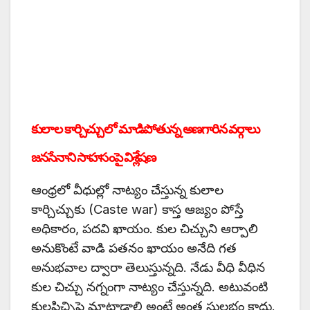
కులాల కార్చిచ్చులో మాడిపోతున్న అణగారిన వర్గాలు
జనసేనాని సాహసంపై విశ్లేషణ
ఆంధ్రలో వీధుల్లో నాట్యం చేస్తున్న కులాల
కార్చిచ్చుకు (Caste war) కాస్త ఆజ్యం పోస్తే
అధికారం, పదవి ఖాయం. కుల చిచ్చుని ఆర్పాలి
అనుకొంటే వాడి పతనం ఖాయం అనేది గత
అనుభవాల ద్వారా తెలుస్తున్నది. నేడు వీధి వీధిన
కుల చిచ్చు నగ్నంగా నాట్యం చేస్తున్నది. అటువంటి
కులపిచ్చిపై మాట్లాడాలి అంటే అంత సులభం కాదు.