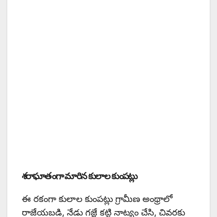
శరాఘాతంగా మారిన కులాల కుంపట్లు
ఈ రకంగా కులాల కుంపట్లు గ్రామీణ అంథ్రాలో
రాజేయబడి, నేడు గజ్జే కట్టి నాట్యం చేసి, చివరకు