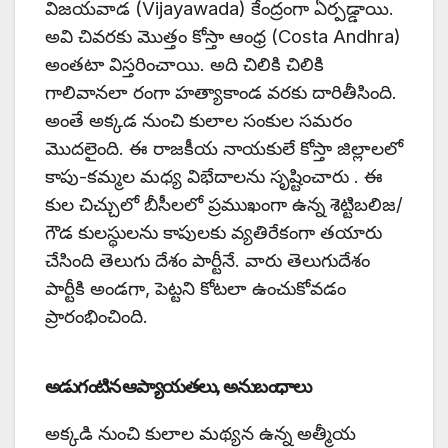
విజయవాడ (Vijayawada) కేంద్రంగా ఏర్పడ్డాయి.
అవి చివరకు మొత్తం కోస్తా ఆంధ్ర (Costa Andhra)
అంతటా విస్తరించాయి. అది చిలికి చిలికి
గాలివానలా రంగా హత్యాకాండ వరకు దారితీసింది.
అంతే అక్కడ నుంచి కులాల సంకుల సమరం
మొదలైంది. ఈ రాజకీయ నాయకులే కోస్తా జిల్లాలలో
కాపు-కమ్మల మధ్య విభేదాలను సృష్టించారు . ఈ
కుల చిచ్చులో బీసీలలో ప్రముఖంగా ఉన్న శెట్టిబలిజ/
గౌడ కులస్థులను కాపులకు వ్యతిరేకంగా తయారు
చేసింది తెలుగు దేశం పార్టీనే. వారు తెలుగుదేశం
పార్టీకి అండగా, పెట్టని కోటలా ఉంచుకోవడం
ప్రారంభించింది.
అడుగంటిన ఆప్యాయతలు, అనుబంధాలు
అక్కడి నుంచి కులాల మథ్యన ఉన్న అత్మీయ