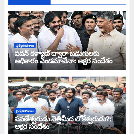
ప్రత్యేక కధనాలు
పవన్ కళ్యాణ్ ద్వారా బడుగులకు
అధికారం ఎండమావేనా: అక్షర సందేశం
ప్రత్యేక కధనాలు
పవణేశ్వరుడు నెత్తిమీద లోకేశ్వరుడు?:
అక్షర సందేశం