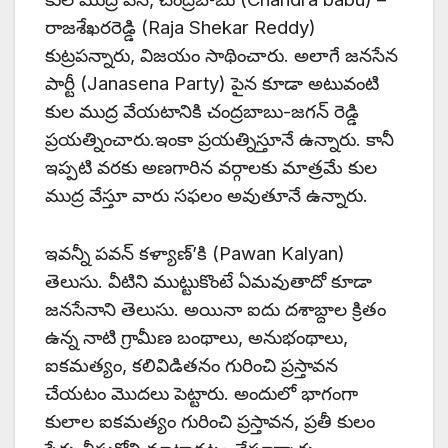
రాజశేఖరరెడ్డి (Raja Shekar Reddy)
కుట్రపన్నారు, విజయం సాథించారు. అలాగే జనసేన
పార్టీ (Janasena Party) పైన కూడా అటువంటి
కుల ముద్ర వేయటానికి చంద్రబాబు-జగన్ రెడ్డి
ప్రయత్నించారు.ఇంకా ప్రయత్నిస్తూనే ఉన్నారు. కానీ
ఇప్పటి వరకు అణగారిన వర్గాలకు మాత్రమే కుల
ముద్ర వేస్తూ వారు సఫలం అవుతూనే ఉన్నారు.
ఇవన్నీ పవన్ కళ్యాణ్’కి (Pawan Kalyan)
తెలుసు. వీటిని ముట్టుకొంటే ఏమవుతాదో కూడా
జనసేనాని తెలుసు. అయినా ఐదు దశాబ్దాల క్రితం
ఉన్న నాటి గ్రామీణ బంథాలు, అనుభంథాలు,
ఐకమత్యం, కలివిడితనం గురించి ప్రస్తావన
చేయటం మొదలు పెట్టారు. అందులో భాగంగా
కులాల ఐకమత్యం గురించి ప్రస్తావన, ప్రతీ కులం