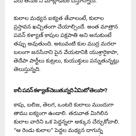
పేరు తీసుకోని మాట్లాడటం చేస్తూన్నారు.
కులాల మథ్యన ఐక్యత తేవాలంటే, కులాల
ప్రస్తావన ఖచ్చితంగా చేయాల్సిందే. అంత మాత్రాన
పవన్ కళ్యాణ్ కాపుల పక్షపాతి అని అనుకుంటే
తప్పు అవుతుంది. అటువంటి కుల ముద్ర మరలా
బలంగా జనసేనాని పైన వేయటానికి యుశ్రారైకాపా,
తెదేపా పార్టీలు కుట్రలు, కుయుక్తులు పన్నుతున్నట్లు
తెలుస్తున్నది.
కానీ పవన్ కళ్యాణ్ చెబుతున్నది ఏమిటో తెలుసా?
కాపు, బలిజ, తెలగ, ఒంటరి కులాలు ముందుగా
తాము ఐక్యంగా ఉండాలి. తరువాత మిగిలిన
కులాల వారిని ఒక పెద్దన్నలా అక్కున చేర్చుకోవాలి.
“ఆ రెండు కులాల” పెద్దల మథ్యన దాగున్న