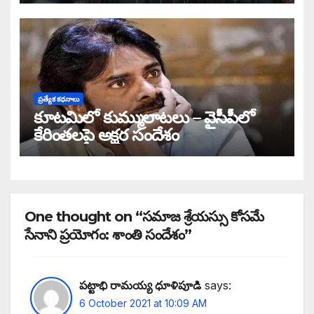
ప్రత్యేక కధనాలు
కూటమిలో కుమ్ములాటలు – వైసీపీలో
కేరింతలపై అక్షర సందేశం
One thought on “సమాజ శ్రేయస్సు కోసమే
సేనాని ప్రయోగం: శాంతి సందేశం”
పట్టాభి రామయ్య ధూళిపూడి
says:
6 October 2021 at 10:09 AM