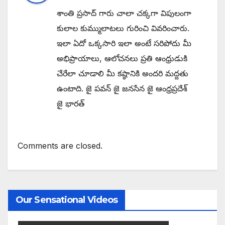
శాంతి ప్రసాద్ గారు చాలా చక్కగా విపులంగా
కులాల కుమ్ములాటలు గురించి వివరించారు.
ఇలా ఏదో ఒక్కసారి ఇలా అంటే సరిపోదు మీ
అభిప్రాయాలు, ఆలోచనలు ప్రతి ఆంధ్రుడుకి
చేరేలా చూడాలి మీ కష్ఠానికి అందరి మద్దతు
ఉంటాది. జై పవన్ జై జనసేన జై ఆంధ్రప్రదేశ్
జై భారత్
Comments are closed.
Our Sensational Videos