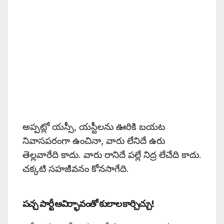
అప్పట్లో యస్సీ, యస్టీలను ఊరికి బయట
నివాసపరంగా ఉంచినా, వారు లేనిదే ఉరు
తెల్లవారేది కాదు. వారు రానిదే పల్లే నిద్ర లేచేది కాదు.
చక్కటి సహజీవనం కోనసాగేది.
పచ్చ పార్టీ ఆవిర్భావంతో కులాల కార్చిచ్చు!