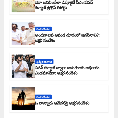
ఔరా అనిపించేలా డిప్యూటీ సీఎం పవన్
కళ్యాణ్ ప్రోగ్రెస్ రిపోర్టు
సంపాదకీయం
అంచనాలకు ఆమడ దూరంలో జనసేనాని?:
అక్షర సందేశం
ప్రత్యేక కధనాలు
పవన్ కళ్యాణ్ ద్వారా బడుగులకు అధికారం
ఎండమావేనా: అక్షర సందేశం
సంపాదకీయం
ఓ నాన్నారు ఆవేదనపై అక్షర సందేశం