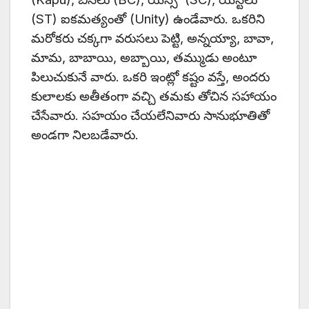
(ST) ఐకమత్యంతో (Unity) ఉండేవారు. ఒకరిని
మరోకరు చక్కగా వరుసలు పెట్టి, అన్నయ్యా, బావా,
మామ, బాబాయి, అబ్బాయి, తమ్ముడు అంటూ
పిలుచుకునే వారు. ఒకరి ఇంట్లో కష్టం వస్తే, అందరు
కులాలకు అతీతంగా వచ్చి తమకు తోచిన సహాయం
చేసేవారు. సహయం చేయలేనివారు సానుభూతితో
అండగా నిలబడేవారు.