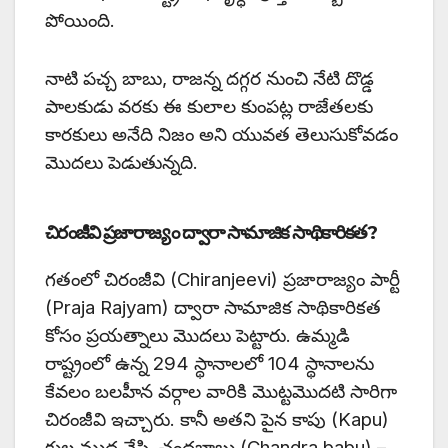
పోయింది.
నాటి పచ్చ బాబు, రాజన్న దగ్గర నుంచి నేటి దొడ్డ
పాలకుడు వరకు ఈ కులాల కుంపట్ల రాజేతలకు
కారకులు అనేది నిజం అని యువత తెలుసుకోవడం
మొదలు పెడుతున్నది.
చిరంజీవి ప్రజారాజ్యం ద్వారా సామాజిక సాథికారికత?
గతంలో చిరంజీవి (Chiranjeevi) ప్రజారాజ్యం పార్టీ
(Praja Rajyam) ద్వారా సామాజిక సాథికారికత
కోసం ప్రయత్నాలు మొదలు పెట్టారు. ఉమ్మడి
రాష్ట్రంలో ఉన్న 294 స్థానాలలో 104 స్థానాలను
కేవలం బలహీన వర్గాల వారికి మొట్టమొదటి సారిగా
చిరంజీవి ఇచ్చారు. కానీ అతని పైన కాపు (Kapu)
కుల ముద్ర వేసి, చంద్రబాబు (Chandra babu) –