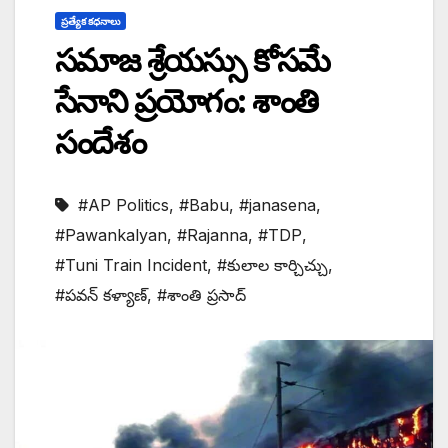
ప్రత్యేక కధనాలు
సమాజ శ్రేయస్సు కోసమే
సేనాని ప్రయోగం: శాంతి
సందేశం
#AP Politics
,
#Babu
,
#janasena
,
#Pawankalyan
,
#Rajanna
,
#TDP
,
#Tuni Train Incident
,
#కులాల కార్చిచ్చు
,
#పవన్ కళ్యాణ్
,
#శాంతి ప్రసాద్