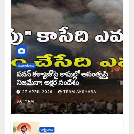
సంపాదకీయం
పవన్ కళ్యాణ్’పై కాపుల్లో అసంతృప్తి
నిజమేనా: అక్షర సందేశం
27 APRIL 2026
TEAM AKSHARA
SATYAM
రాష్ట్రీయం