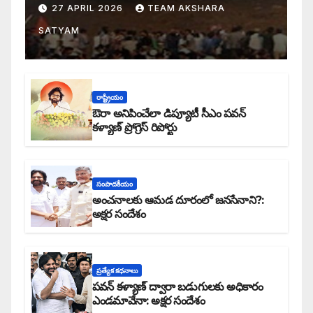
27 APRIL 2026
TEAM AKSHARA
SATYAM
రాష్ట్రీయం
ఔరా అనిపించేలా డిప్యూటీ సీఎం పవన్
కళ్యాణ్ ప్రోగ్రెస్ రిపోర్టు
సంపాదకీయం
అంచనాలకు ఆమడ దూరంలో జనసేనాని?:
అక్షర సందేశం
ప్రత్యేక కధనాలు
పవన్ కళ్యాణ్ ద్వారా బడుగులకు అధికారం
ఎండమావేనా: అక్షర సందేశం