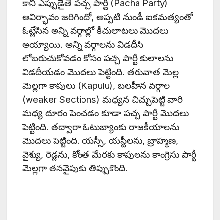
కానీ ఎప్పుడైతే పచ్చ పార్టీ (Pacha Party)
ఆవిర్భావం జరిగిందో, అప్పటి నుండీ ఐకమత్యంతో
ఓట్లేసిన అన్ని వర్గాల్లో కీచులాటలు మొదలు
అయ్యాయి. అన్ని వర్గాలను విడదీసి
లోబరుచుకోవడం కోసం పచ్చ పార్టీ కులాలను
విడదీయడం మొదలు పెట్టింది. తరువాత మెల్ల
మెల్లగా కాపులు (Kapulu), బలహీన వర్గాల
(weaker Sections) మధ్యన చిచ్చుపెట్టి వారి
మధ్య దూరం పెంచడం కూడా పచ్చ పార్టీ మొదలు
పెట్టింది. తద్వారా ఓటుబ్యాంకు రాజకీయాలను
మొదలు పెట్టింది. యస్సీ, యస్టీలను, బ్రాహ్మణ,
వైశ్యు, రెడ్లను, కోంత మేరకు కాపులను కాంగ్రెసు పార్టీ
మెల్లగా తనవైపుకు తిప్పుకొంది.