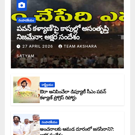
సంపాదకీయం
పవన్ కళ్యాణ్’పై కాపుల్లో అసంతృప్తి
నిజమేనా: అక్షర సందేశం
27 APRIL 2026
TEAM AKSHARA
SATYAM
రాష్ట్రీయం
ఔరా అనిపించేలా డిప్యూటీ సీఎం పవన్
కళ్యాణ్ ప్రోగ్రెస్ రిపోర్టు
సంపాదకీయం
అంచనాలకు ఆమడ దూరంలో జనసేనాని?: