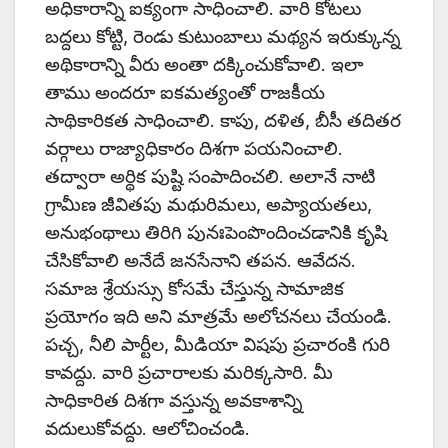
అధికారాన్ని ఐక్యంగా సాధించాలి. వారి కోటలు
బద్దలు కోట్టి, రెండు కుటుంబాలు మథ్యన ఇరుక్కున్న
అథికారాన్ని వీరు అంతా దక్కించుకోవాలి. ఇలా
తాము అందరూ ఐకమత్యంతో రాజకీయ
సాథికారికత సాధించాలి. కాపు, దళిత, బీసీ తదితర
వర్గాలు రాజ్యాధికారం దిశగా పయనించాలి.
తద్వారా అర్థిక పుష్టి సంపాదించలి. అలానే నాటి
గ్రామీణ జీవితపు మథురిమలు, అప్యాయతలు,
అనుభంథాలు తిరిగి పునఃపెంపొందించడానికి కృషి
చేసికోవాలి అనేదే జనసేనాని తపన. ఆవేదన.
సమాజ శ్రేయస్సు కోసమే చేస్తున్న సామాజిక
ప్రయోగం ఇది అని మాత్రమే అలోచనలు చేయండి.
పచ్చ, నీలి పార్టీల, మీడియా విషపు ప్రచారంకి గురి
కావద్దు. వారి ప్రచారాలకు మరిక్కసారి. మీ
సాధికారిత దిశగా వస్తున్న అవకాశాన్ని
వదులుకోవద్దు. ఆలోచించండి.