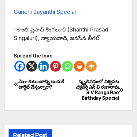
Gandhi Jayanthi Special
–శాంతి ప్రసాద్ శింగలూరి (Shanthi Prasad
Singaluri), న్యాయవాది, జనసేన లీగల్
Spread the love
మెగా కుటుంబాన్ని అందుకే
స్మృతిపథంలో విశ్వనట
టార్గెట్ చేస్తున్నారా?
చక్రవర్తి ఎస్ వి రంగారావు
S V Ranga Rao
Birthday Special
Related Post