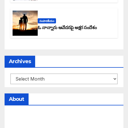
సంపాదకీయం
ఓ నాన్నారు ఆవేదనపై అక్షర సందేశం
Archives
About
సమాజంలో సంపద, అధికార ఫలాలు అందరికీ సమానంగా
దక్కాలి అంటే రాజ్యాధికారంలో మార్పు రావాలి. ఆ మార్పు