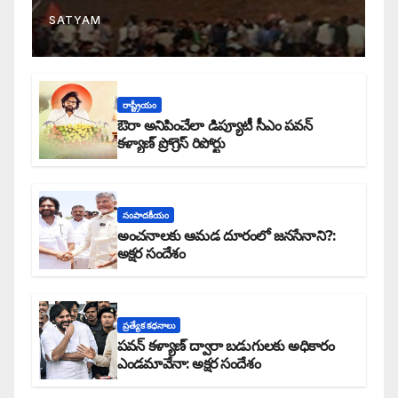
SATYAM
రాష్ట్రీయం
ఔరా అనిపించేలా డిప్యూటీ సీఎం పవన్
కళ్యాణ్ ప్రోగ్రెస్ రిపోర్టు
సంపాదకీయం
అంచనాలకు ఆమడ దూరంలో జనసేనాని?:
అక్షర సందేశం
ప్రత్యేక కధనాలు
పవన్ కళ్యాణ్ ద్వారా బడుగులకు అధికారం
ఎండమావేనా: అక్షర సందేశం