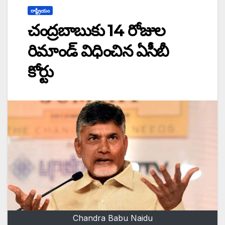
రాష్ట్రీయం
చంద్రబాబుకు 14 రోజుల
రిమాండ్‌ విధించిన ఏసీబీ
కోర్టు
Chandra Babu Naidu