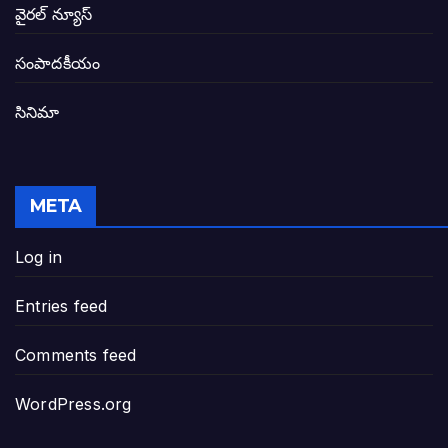
బటన్లు నొక్కే సీఎంపై నాదెండ్ల మనోహర్ సంచల
వైరల్ న్యూస్
తెలంగాణ అభివృద్ధి ఆకాంక్ష నెరవేరాలంటే బీజేప
సంపాదకీయం
సినిమా
జనసేన-టీడీపీల సంయుక్త సమావేశంలో సంచల
విజయవాడ, గుంటూరుకు దీటుగా తెనాలిని అభివ
META
జనప్రభంజనం మధ్య ముదినేపల్లిలో జనసేనాని 
Log in
పావలా ముఖ్యమంత్రి అంటూ జగన్ రెడ్డిపై గర్జి
Entries feed
ఐసియూలో ఉన్న వైసీపీ-అంతకంతకు ఎదుగుతు
Comments feed
ప్రభుత్వానికి సవాళ్లు – ప్రభుత్వ పెద్దలకు భవ
WordPress.org
మోసకారి వైసీపీ అంటూ విరుచుకు పడిన నాదె