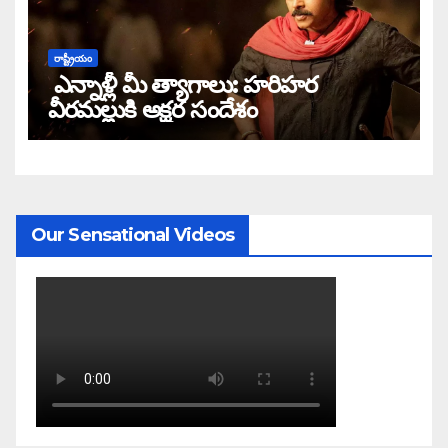
రాష్ట్రీయం
ఎన్నాళ్లీ మీ త్యాగాలు: హరిహర
వీరమల్లుకి అక్షర సందేశం
Our Sensational Videos