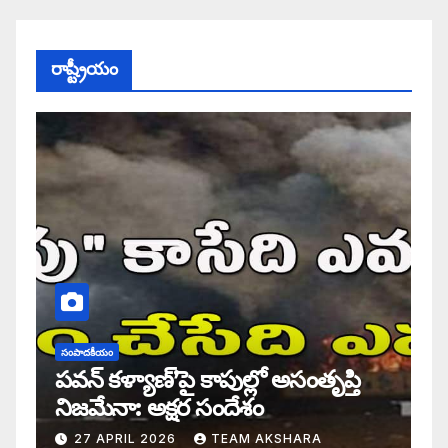
రాష్ట్రీయం
సంపాదకీయం
పవన్ కళ్యాణ్’పై కాపుల్లో అసంతృప్తి
నిజమేనా: అక్షర సందేశం
27 APRIL 2026
TEAM AKSHARA