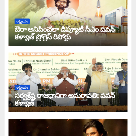
రాష్ట్రీయం
ఔరా అనిపించేలా డిప్యూటీ సీఎం పవన్
కళ్యాణ్ ప్రోగ్రెస్ రిపోర్టు
రాష్ట్రీయం
సర్వశ్రేష్ఠ రాజధానిగా అమరావతి: పవన్
కళ్యాణ్