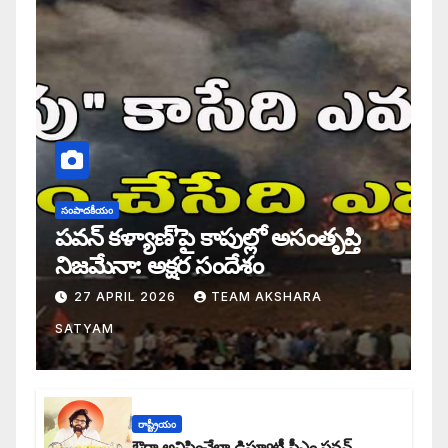
సంపాదకీయం
పవన్ కళ్యాణ్’పై కాపుల్లో అసంతృప్తి
నిజమేనా: అక్షర సందేశం
27 APRIL 2026
TEAM AKSHARA
SATYAM
రాష్ట్రీయం
ఔరా అనిపించేలా డిప్యూటీ సీఎం పవన్