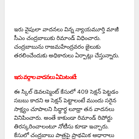
ఇరు వైపులా వాదనలు విన్న న్యాయమూర్తి మాజీ
సీఎం చంద్రబాబుకు రిమాండ్‌ విధించారు.
చంద్రబాబును రాజమహేంద్రవరం జైలుకు
తరలించేందుకు అధికారులు ఏర్పాట్లు చేస్తున్నారు.
ఇరు వర్గాల వాదనలు ఏమిటంటే:
ఈ స్కిల్ డెవలప్మెంట్ కేసులో 409 సెక్షన్‌ పెట్టడం
సబబు కాదని ఆ సెక్షన్‌ పెట్టాలంటే ముందు సరైన
సాక్ష్యం చూపాలని సిద్ధార్థ లూథ్రా తన వాదనలు
వినిపించారు. అంతే కాకుండా రిమాండ్‌ రిపోర్టు
తిరస్కరించాలంటూ నోటీసు కూడా ఇచ్చారు.
కేసులో చంద్రబాబు పాత్రపై ప్రాథమిక ఆధారాలు