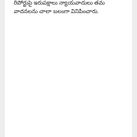
రిపోర్టుపై ఇరుపక్షాలు న్యాయవాదులు తమ
వాదనలను చాలా బలంగా వినిపించారు.