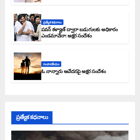
ప్రత్యేక కధనాలు
పవన్ కళ్యాణ్ ద్వారా బడుగులకు అధికారం
ఎండమావేనా: అక్షర సందేశం
సంపాదకీయం
ఓ నాన్నారు ఆవేదనపై అక్షర సందేశం
ప్రత్యేక కధనాలు