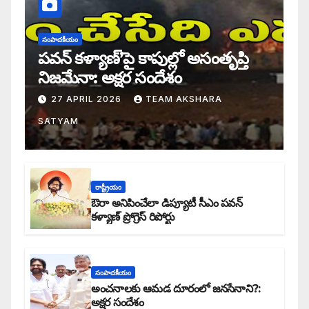
సంపాదకీయం
పవన్ కళ్యాణ్’పై కాపుల్లో అసంతృప్తి
నిజమేనా: అక్షర సందేశం
27 APRIL 2026
TEAM AKSHARA
SATYAM
రాష్ట్రీయం
ఔరా అనిపించేలా డిప్యూటీ సీఎం పవన్
కళ్యాణ్ ప్రోగ్రెస్ రిపోర్టు
సంపాదకీయం
అంచనాలకు ఆమడ దూరంలో జనసేనాని?:
అక్షర సందేశం