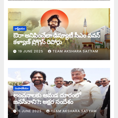
ఎన్నాళ్లీ మీ త్యాగాలు: హరిహర వీరమల్లుకి అక
డబ్బై సంవత్సరాల గిరి చరిత్రను తిరగరాసిన ప
సీజ్ ద బోట్ కాదు – సీజ్ ద సిస్టం: జనసేనానికి
రాష్ట్రీయం
ఔరా అనిపించేలా డిప్యూటీ సీఎం పవన్
కూటమిలో కుమ్ములాటలు – వైసీపీలో కేరింతలపై
కళ్యాణ్ ప్రోగ్రెస్ రిపోర్టు
19 JUNE 2025
TEAM AKSHARA SATYAM
అంజనీ పుత్రుడు పవర్ కళ్యాణ్ పై అక్షర సందేశ
జనసేనలో చీకటి వెలుగులు
రాష్ట్ర ఉప ముఖ్యమంత్రిగా బాధ్యతలు స్వీకరిం
సంపాదకీయం
గరళకంఠుడు చేతిలో గ్రామీణం – సేనాని శాఖలప
అంచనాలకు ఆమడ దూరంలో
జనసేనాని?: అక్షర సందేశం
పవన్ కళ్యాణ్ డిప్యూటీ సీఎం – శాఖలు కేటా
5 JUNE 2025
TEAM AKSHARA SATYAM