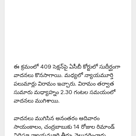
ఈ క్రమంలో 409 సెక్షన్‌పై ఏసీబీ కోర్టులో సుదీర్ఘంగా
వాదనలు కొనసాగాయి. మధ్యలో న్యాయమూర్తి
పలుమార్లు విరామం ఇచ్చారు. విరామం తర్వాత
సుమారు మధ్యాహ్నం 2.30 గంటల సమయంలో
వాదనలు ముగిశాయి.
వాదనలు ముగిసిన అనంతరం ఆదివారం
సాయంకాలం, చంద్రబాబుకు 14 రోజుల రిమాండ్‌
విధిస్తూ న్యాయమూర్తి తీర్పు వెలువరించారు.