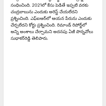
సంధించింది. 2021లో కేసు పెడితే ఇప్పటి వరకు
చంద్రబాబును ఎందుకు అరెస్ట్‌ చేయలేదని
ప్రశ్నించింది. ఎఫ్‌ఐఆర్‌లో ఆయన పేరును ఎందుకు
చేర్చలేదని కోర్టు ప్రశ్నించింది. రిమాండ్‌ రిపోర్ట్‌లో
అన్ని అంశాలు చేర్చామని అదనపు ఏజీ పొన్నవోలు
సుధాకర్‌రెడ్డి తెలిపారు.