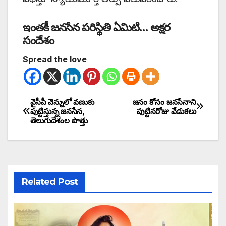
ఇంతకీ జనసేన పరిస్థితి ఏమిటి… అక్షర
సందేశం
Spread the love
వైసీపీ వెన్నులో వణుకు
జనం కోసం జనసేనాని
పుట్టిస్తున్న జనసేన,
పుట్టినరోజు వేడుకలు
తెలుగుదేశంల పొత్తు
Related Post