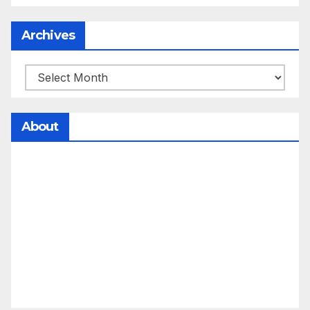
Archives
About
సమాజంలో సంపద, అధికార ఫలాలు అందరికీ సమానంగా
దక్కాలి అంటే రాజ్యాధికారంలో మార్పు రావాలి. ఆ మార్పు
కోసం రాజ్యాంగ బద్దంగా మనమంతా ఏమి చేయాలి?
సమాజాన్ని ఎలా చైతన్య పరచాలి అనే ఆలోచనలో భాగంగా
వచ్చినదే మన Akshara Satyam. మా ఈ చిరు
ప్రయత్నాన్ని మీ పెద్ద మనస్సుతో ఆశీర్వదిస్తారు అని
కోరుకొంటున్నాము.