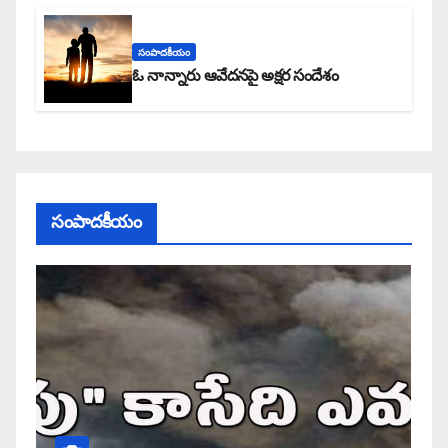
సంపాదకీయం
ఓ నాన్నారు ఆవేదనపై అక్షర సందేశం
సంపాదకీయం