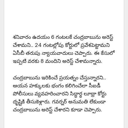
శనివారం ఉదయం 6 గంటలకే చంద్రబాబును అరెస్ట్
చేశామని.. 24 గంటల్లోపు కోర్టులో ప్రవేశపెట్టామని
ఏసీబీ తరుపు న్యాయవాదులు చెప్పారు. ఈ కేసులో
ఇప్పటి వరకు 8 మందిని అరెస్ట్‌ చేశామన్నారు.
చంద్రబాబును ఇరికించే ప్రయత్నం చేస్తున్నారని..
ఆయన హక్కులకు భంగం కలిగించేలా సీఐడీ
పోలీసులు వ్యవహరించారని సిద్ధార్థ లూథ్రా కోర్టు
దృష్టికి తీసుకెళ్లారు. గవర్నర్‌ అనుమతి లేకుండా
చంద్రబాబును అరెస్ట్‌ చేశారని కూడా చెప్పారు.