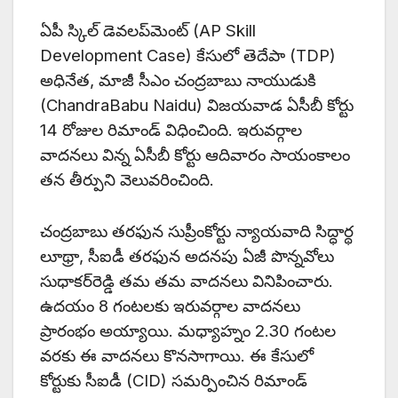
ఏపీ స్కిల్‌ డెవలప్‌మెంట్‌ (AP Skill
Development Case) కేసులో తెదేపా (TDP)
అధినేత, మాజీ సీఎం చంద్రబాబు నాయుడుకి
(ChandraBabu Naidu) విజయవాడ ఏసీబీ కోర్టు
14 రోజుల రిమాండ్ విధించింది. ఇరువర్గాల
వాదనలు విన్న ఏసీబీ కోర్టు ఆదివారం సాయంకాలం
తన తీర్పుని వెలువరించింది.
చంద్రబాబు తరఫున సుప్రీంకోర్టు న్యాయవాది సిద్ధార్థ
లూథ్రా, సీఐడీ తరఫున అదనపు ఏజీ పొన్నవోలు
సుధాకర్‌రెడ్డి తమ తమ వాదనలు వినిపించారు.
ఉదయం 8 గంటలకు ఇరువర్గాల వాదనలు
ప్రారంభం అయ్యాయి. మధ్యాహ్నం 2.30 గంటల
వరకు ఈ వాదనలు కొనసాగాయి. ఈ కేసులో
కోర్టుకు సీఐడీ (CID) సమర్పించిన రిమాండ్‌