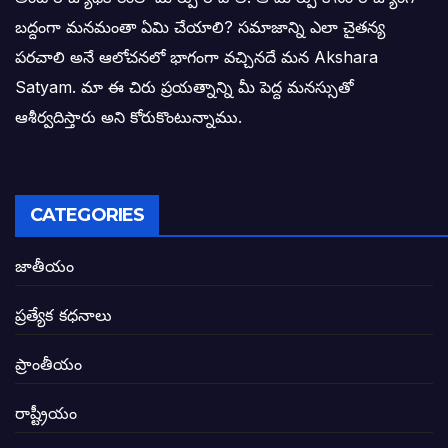
ఎన్నికల ఫలితాలు రాబోతున్న వేల ఎవరి గోల వా
బద్దంగా మనమంతా ఏమి చేయాలి? సమాజాన్ని ఎలా చైతన్య
పరచాలి అనే ఆలోచనలో భాగంగా వచ్చినదే మన Akshara
బాధితుల ఆశలసౌధం జనసేనానికి అక్షర సందే
Satyam. మా ఈ చిరు ప్రయత్నాన్ని మీ పెద్ద మనస్సుతో
ఓరి నాన్నోయి! జరా నా గోడు విను: అక్షర సందే
ఆశీర్వదిస్తారు అని కోరుకొంటున్నాము.
అణగారిన వర్గాలకు అధికారం వచ్చిననాడే నిజమ
అసాంఘిక కార్యక్రమాల అడ్డాగా విశాఖ?
CATEGORIES
ఏపీలో రౌడీలు రాజ్యాలేలుతున్నారు. తరిమి కొట్టడా
జాతీయం
సీఎం సన్నిహిత సంస్థ ఇండోసోల్’కి 8,348 
ప్రత్యేక కధనాలు
విద్యారంగంలోని అవినీతి తిమింగలాల గుట్టు వి
ప్రాంతీయం
జగనన్న పాల వెల్లువ పథకంలో పొంగి పొర్లుతున్
రాష్ట్రీయం