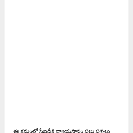
ఈ క్రమంలో సీఐడీకి న్యాయస్థానం పలు ప్రశ్నలు