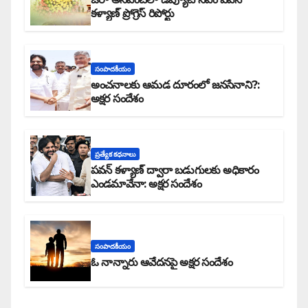
కళ్యాణ్ ప్రోగ్రెస్ రిపోర్టు
సంపాదకీయం
అంచనాలకు ఆమడ దూరంలో జనసేనాని?:
అక్షర సందేశం
ప్రత్యేక కధనాలు
పవన్ కళ్యాణ్ ద్వారా బడుగులకు అధికారం
ఎండమావేనా: అక్షర సందేశం
సంపాదకీయం
ఓ నాన్నారు ఆవేదనపై అక్షర సందేశం