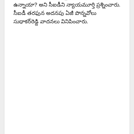
ఉన్నాయా? అని సీఐడీని న్యాయమూర్తి ప్రశ్నించారు.
సీఐడీ తరఫున అదనపు ఏజీ పొన్నవోలు
సుధాకర్‌రెడ్డి వాదనలు వినిపించారు.