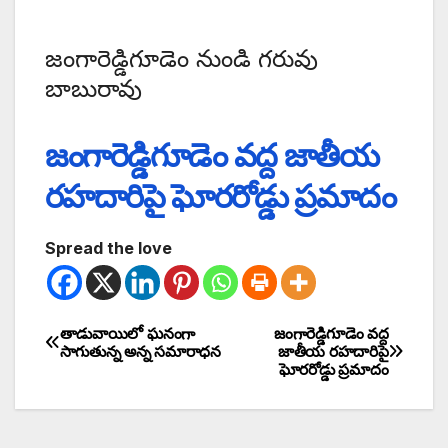
జంగారెడ్డిగూడెం నుండి గరువు
బాబురావు
జంగారెడ్డిగూడెం వద్ద జాతీయ
రహదారిపై ఘోరరోడ్డు ప్రమాదం
Spread the love
తాడువాయిలో ఘనంగా
జంగారెడ్డిగూడెం వద్ద
సాగుతున్న అన్న సమారాధన
జాతీయ రహదారిపై
ఘోరరోడ్డు ప్రమాదం