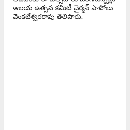
ఆలయ ఉత్సవ కమిటీ చైర్మన్ పాపోలు
వెంకటేశ్వరరావు తెలిపారు.