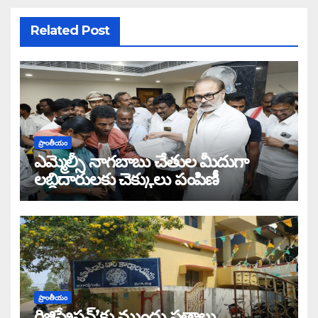
Related Post
ప్రాంతీయం
ఎమ్మెల్సీ నాగబాబు చేతుల మీదుగా
లబ్ధిదారులకు చెక్కులు పంపిణీ
ప్రాంతీయం
రిజిస్ట్రేషన్’కు ముందు పత్రాలు