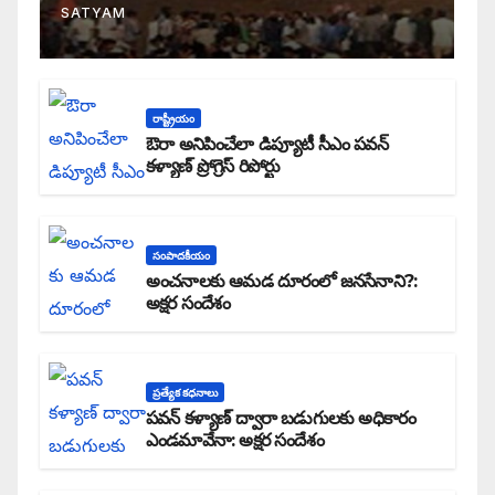
SATYAM
రాష్ట్రీయం
ఔరా అనిపించేలా డిప్యూటీ సీఎం పవన్
కళ్యాణ్ ప్రోగ్రెస్ రిపోర్టు
సంపాదకీయం
అంచనాలకు ఆమడ దూరంలో జనసేనాని?:
అక్షర సందేశం
ప్రత్యేక కధనాలు
పవన్ కళ్యాణ్ ద్వారా బడుగులకు అధికారం
ఎండమావేనా: అక్షర సందేశం