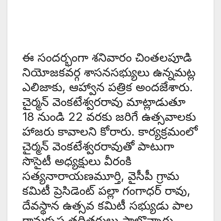
ఈ సందర్భంగా శనివారం చింతలపూడి
నియోజకవర్గ శాసనసభ్యులు ఉన్నమట్ల
ఎలిజాకు, ఆహ్వాన పత్రిక అందజేశారు.
చైర్మన్ వెంకటేశ్వరరావు మాట్లాడుతూ
18 నుండి 22 వరకు జరిగే ఉత్సవాలకు
హాజరు కావాలని కోరారు. కార్యక్రమంలో
చైర్మన్ వెంకటేశ్వరరావుతో పాటుగా
సొసైటీ అధ్యక్షులు వీరంకి
సత్యనారాయణమూర్తి, వైసీపీ గ్రామ
కమిటీ ప్రెసిడెంట్ పల్లా గంగాధర్ రావు,
దేవస్థాన ఉత్సవ కమిటీ సభ్యుడు పాల
రామకృష్ణ తదితరులు పాల్గొన్నారు.