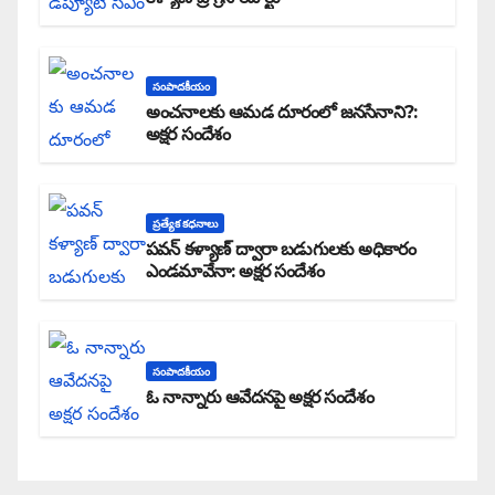
సంపాదకీయం
అంచనాలకు ఆమడ దూరంలో జనసేనాని?:
అక్షర సందేశం
ప్రత్యేక కధనాలు
పవన్ కళ్యాణ్ ద్వారా బడుగులకు అధికారం
ఎండమావేనా: అక్షర సందేశం
సంపాదకీయం
ఓ నాన్నారు ఆవేదనపై అక్షర సందేశం