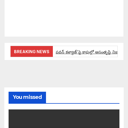
సమాజాన్ని ఎలా చైతన్య పరచాలి అనే ఆలోచనలో భాగంగా
వచ్చినదే మన Akshara Satyam. మా ఈ చిరు
ప్రయత్నాన్ని మీ పెద్ద మనస్సుతో ఆశీర్వదిస్తారు అని
కోరుకొంటున్నాము.
BREAKING NEWS
పవన్ కళ్యాణ్’పై కాపుల్లో అసంతృప్తి నిజమేనా:
ఔరా అనిపించేలా డిప్యూటీ సీఎం పవన్ కళ్యాణ్ ప్రో
అంచనాలకు ఆమడ దూరంలో జనసేనాని?: అక్ష
పవన్ కళ్యాణ్ ద్వారా బడుగులకు అధికారం ఎం
You missed
ఓ నాన్నారు ఆవేదనపై అక్షర సందేశం
ఎమ్మెల్సీ నాగబాబు చేతుల మీదుగా లబ్ధిదారు