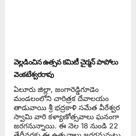
వెల్లడించిన ఉత్సవ కమిటీ చైర్మన్ పాపోలు
వెంకటేశ్వరరావు
ఏలూరు జిల్లా, జంగారెడ్డిగూడెం
మండలంలోని చారిత్రక దేవాలయం
తాడువాయి శ్రీ భద్రకాళి సమేత వీరేశ్వర
స్వామి వారి కళ్యాణోత్సవాలు ఘనంగా
జరగనున్నాయి. ఈ నెల 18 నుండి 22
తేదీవరకు ఈ ఉత్సవాలు జరగనున్నట్లు