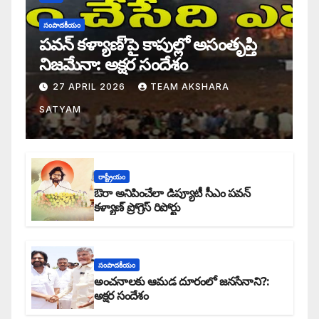
సంపాదకీయం
పవన్ కళ్యాణ్’పై కాపుల్లో అసంతృప్తి
నిజమేనా: అక్షర సందేశం
27 APRIL 2026
TEAM AKSHARA
SATYAM
రాష్ట్రీయం
ఔరా అనిపించేలా డిప్యూటీ సీఎం పవన్
కళ్యాణ్ ప్రోగ్రెస్ రిపోర్టు
సంపాదకీయం
అంచనాలకు ఆమడ దూరంలో జనసేనాని?:
అక్షర సందేశం