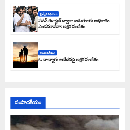
ప్రత్యేక కధనాలు
పవన్ కళ్యాణ్ ద్వారా బడుగులకు అధికారం
ఎండమావేనా: అక్షర సందేశం
సంపాదకీయం
ఓ నాన్నారు ఆవేదనపై అక్షర సందేశం
సంపాదకీయం