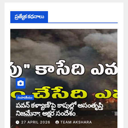
ప్రత్యేక కధనాలు
సంపాదకీయం
పవన్ కళ్యాణ్’పై కాపుల్లో అసంతృప్తి
నిజమేనా: అక్షర సందేశం
27 APRIL 2026
TEAM AKSHARA