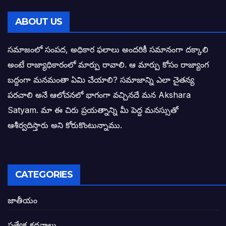
తెలంగాణ సీఎం రేవంత్ రెడ్డి విజయ రహస్యాల
ABOUT US
తెలంగాణ కొత్త సీఎంగా రేవంత్ రెడ్డి!
సమాజంలో సంపద, అధికార ఫలాలు అందరికీ సమానంగా దక్కాలి
అంటే రాజ్యాధికారంలో మార్పు రావాలి. ఆ మార్పు కోసం రాజ్యాంగ
ఎన్నికల ఫలితాలు రాబోతున్న వేల ఎవరి గోల వా
బద్దంగా మనమంతా ఏమి చేయాలి? సమాజాన్ని ఎలా చైతన్య
పరచాలి అనే ఆలోచనలో భాగంగా వచ్చినదే మన Akshara
బాధితుల ఆశలసౌధం జనసేనానికి అక్షర సందే
Satyam. మా ఈ చిరు ప్రయత్నాన్ని మీ పెద్ద మనస్సుతో
ఓరి నాన్నోయి! జరా నా గోడు విను: అక్షర సందే
ఆశీర్వదిస్తారు అని కోరుకొంటున్నాము.
అణగారిన వర్గాలకు అధికారం వచ్చిననాడే నిజమ
అసాంఘిక కార్యక్రమాల అడ్డాగా విశాఖ?
CATEGORIES
ఏపీలో రౌడీలు రాజ్యాలేలుతున్నారు. తరిమి కొట్టడా
జాతీయం
సీఎం సన్నిహిత సంస్థ ఇండోసోల్’కి 8,348 
ప్రత్యేక కధనాలు