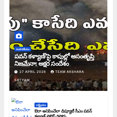
సంపాదకీయం
పవన్ కళ్యాణ్’పై కాపుల్లో అసంతృప్తి
నిజమేనా: అక్షర సందేశం
27 APRIL 2026
TEAM AKSHARA
SATYAM
రాష్ట్రీయం
ఔరా అనిపించేలా డిప్యూటీ సీఎం పవన్
కళ్యాణ్ ప్రోగ్రెస్ రిపోర్టు