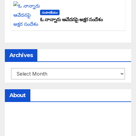
సంపాదకీయం
ఓ నాన్నారు ఆవేదనపై అక్షర సందేశం
Archives
About
సమాజంలో సంపద, అధికార ఫలాలు అందరికీ సమానంగా
దక్కాలి అంటే రాజ్యాధికారంలో మార్పు రావాలి. ఆ మార్పు
కోసం రాజ్యాంగ బద్దంగా మనమంతా ఏమి చేయాలి?