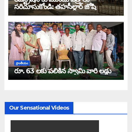
సరిచూసుకోండి: తహసీల్దార్ జోషి
ప్రాంతీయం
రూ. 63 లకు పలికిన స్వామి వారి లడ్డు
Our Sensational Videos