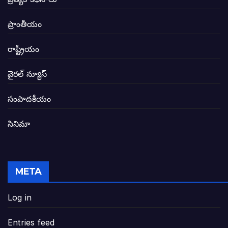
విద్యారంగంలోని అవినీతి తిమింగలాల గుట్టు వి
ప్రాంతీయం
జగనన్న పాల వెల్లువ పథకంలో పొంగి పొర్లుతున్
రాష్ట్రీయం
బటన్లు నొక్కే సీఎంపై నాదెండ్ల మనోహర్ సంచల
వైరల్ న్యూస్
తెలంగాణ అభివృద్ధి ఆకాంక్ష నెరవేరాలంటే బీజేప
సంపాదకీయం
సినిమా
జనసేన-టీడీపీల సంయుక్త సమావేశంలో సంచల
విజయవాడ, గుంటూరుకు దీటుగా తెనాలిని అభివ
META
జనప్రభంజనం మధ్య ముదినేపల్లిలో జనసేనాని 
Log in
పావలా ముఖ్యమంత్రి అంటూ జగన్ రెడ్డిపై గర్జి
Entries feed
ఐసియూలో ఉన్న వైసీపీ-అంతకంతకు ఎదుగుతు