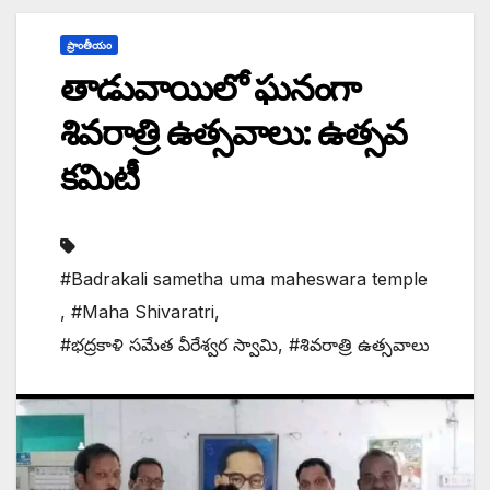
ప్రాంతీయం
తాడువాయిలో ఘనంగా
శివరాత్రి ఉత్సవాలు: ఉత్సవ
కమిటీ
#Badrakali sametha uma maheswara temple
,
#Maha Shivaratri
,
#భద్రకాళి సమేత వీరేశ్వర స్వామి
,
#శివరాత్రి ఉత్సవాలు