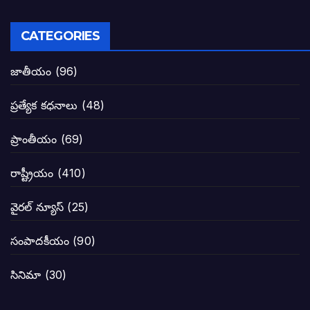
పవన్ కళ్యాణ్ నామినేషన్ సందర్భంగా పలు ఆ
CATEGORIES
టీడీపీతో పొత్తు పెట్టుకొన్న జనసేనకి ఓటు ఎం
జాతీయం
(96)
ప్రజల్లో తిరగలేకపోతున్న జనసేనాని అనే ఆరోప
ప్రత్యేక కధనాలు
(48)
జనసేనకు గాజు గ్లాసు గుర్తును ఖరారు చేసిన క
ప్రాంతీయం
(69)
నాన్నా లోకేశా! మా కళ్ళు తెరిపించినందుకు ధన
రాష్ట్రీయం
(410)
పవన్ కళ్యాణ్-చంద్రబాబు కీలక భేటీ అందుకేనా
వైరల్ న్యూస్
(25)
గెలుపే లక్ష్యంగా దశాబ్దం పాటు పొత్తు: పవన్ కళ
సంపాదకీయం
(90)
బాబూ! ముఖ్యమంత్రి ఎవరు: హరిరామ జోగయ
సినిమా
(30)
వైసీపీ సర్కార్ లో పంచాయతీలు నిర్వీర్యం: నాద