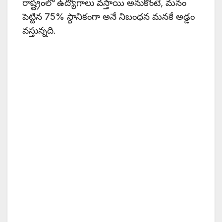
రాష్ట్రంలో ఉద్యోగాలు వస్తాయి అనుకొంటే, మనం
పెట్టిన 75% స్థానికంగా అనే నిబంధన మనకే అడ్డం
వస్తున్నది.