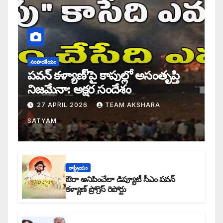
సంపాదకీయం
పవన్ కళ్యాణ్’పై కాపుల్లో అసంతృప్తి
నిజమేనా: అక్షర సందేశం
27 APRIL 2026
TEAM AKSHARA
SATYAM
రాష్ట్రీయం
ఔరా అనిపించేలా డిప్యూటీ సీఎం పవన్
కళ్యాణ్ ప్రోగ్రెస్ రిపోర్టు