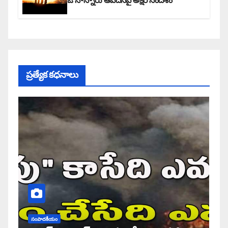
ఓ నాన్నారు ఆవేదనపై అక్షర సందేశం
ప్రత్యేక కధనాలు
సంపాదకీయం