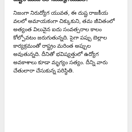
నిజంగా నిరుద్యోగ యువత, ఈ దుష్ట రాజకీయ
వలలో అమాయకంగా చిక్కుకుని, తమ జీవితంలో
అత్యంత విలువైన ఐదు సంవత్సరాల కాలం
కోల్పోవటం జరుగుతున్నది. పైగా పప్పు బెల్లాల
కార్యక్రమంతో రాష్ట్రం మరింత అప్పుల
అవుతున్నది. దీనితో భవిష్యత్తులో ఉద్యోగ
అవకాశాలు కూడా మృగ్యం సత్యం. దీన్ని వారు
చేతులారా చేసుకున్న పరిస్థితి.