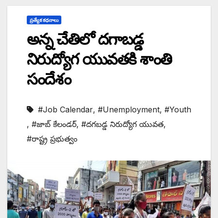
ప్రత్యేక కధనాలు
అన్న చేతిలో దగాబడ్డ
నిరుద్యోగ యువతకి శాంతి
సందేశం
#Job Calendar
,
#Unemployment
,
#Youth
,
#జాబ్ కేలండర్
,
#దగబడ్డ నిరుద్యోగ యువత
,
#రాష్ట్ర ప్రభుత్వం