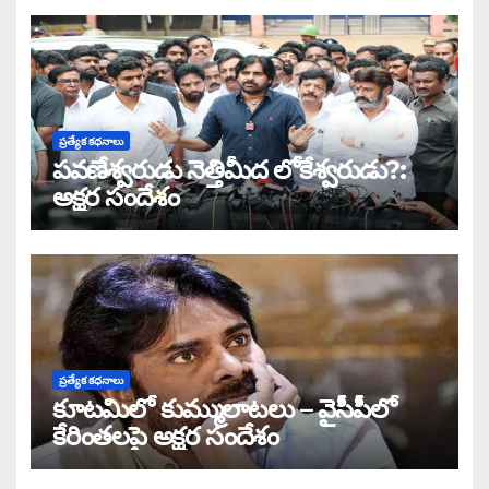
ప్రత్యేక కధనాలు
పవణేశ్వరుడు నెత్తిమీద లోకేశ్వరుడు?:
అక్షర సందేశం
ప్రత్యేక కధనాలు
కూటమిలో కుమ్ములాటలు – వైసీపీలో
కేరింతలపై అక్షర సందేశం