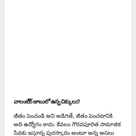
వాలంటీర్ జాబులో ఉన్న చిక్కులు?
జీతం పెంచండి అని అడిగితే, జీతం పెంచటానికి
అది ఉద్యోగం కాదు. కేవలం గౌరవపూరిత సామాజిక
సేవకు ఇస్తూన్న పురస్కారం అంటూ అన్న అసలు