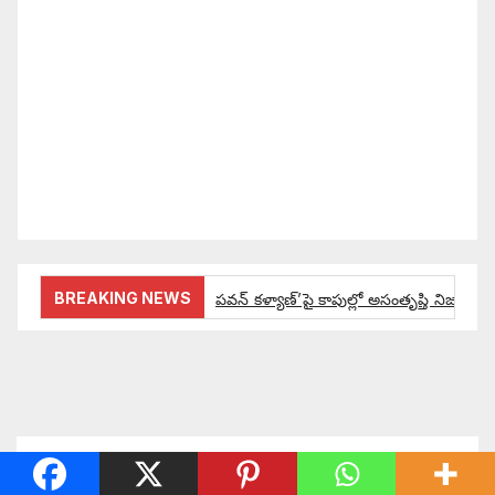
సమాజంలో సంపద, అధికార ఫలాలు అందరికీ సమానంగా
దక్కాలి అంటే రాజ్యాధికారంలో మార్పు రావాలి. ఆ మార్పు
కోసం రాజ్యాంగ బద్దంగా మనమంతా ఏమి చేయాలి?
సమాజాన్ని ఎలా చైతన్య పరచాలి అనే ఆలోచనలో భాగంగా
వచ్చినదే మన Akshara Satyam. మా ఈ చిరు
ప్రయత్నాన్ని మీ పెద్ద మనస్సుతో ఆశీర్వదిస్తారు అని
కోరుకొంటున్నాము.
BREAKING NEWS
పవన్ కళ్యాణ్’పై కాపుల్లో అసంతృప్తి నిజమేనా:
ఔరా అనిపించేలా డిప్యూటీ సీఎం పవన్ కళ్యాణ్ ప్రో
అంచనాలకు ఆమడ దూరంలో జనసేనాని?: అక్ష
పవన్ కళ్యాణ్ ద్వారా బడుగులకు అధికారం ఎం
You missed