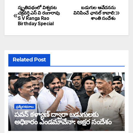
స్మృతిపథంలో విశ్వనట
బడుగుల ఆవేదనను
చక్రవర్తి ఎస్ వి రంగారావు
వినిపించే ఛానల్ కావాలి:
S V Ranga Rao
శాంతి సందేశం
Birthday Special
Related Post
ప్రత్యేక కధనాలు
పవన్ కళ్యాణ్ ద్వారా బడుగులకు
అధికారం ఎండమావేనా: అక్షర సందేశం