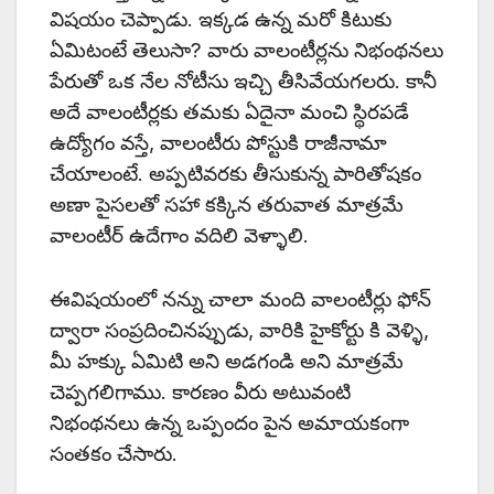
విషయం చెప్పాడు. ఇక్కడ ఉన్న మరో కిటుకు
ఏమిటంటే తెలుసా? వారు వాలంటీర్లను నిభంథనలు
పేరుతో ఒక నేల నోటీసు ఇచ్చి తీసివేయగలరు. కానీ
అదే వాలంటీర్లకు తమకు ఏదైనా మంచి స్థిరపడే
ఉద్యోగం వస్తే, వాలంటీరు పోస్టుకి రాజీనామా
చేయాలంటే. అప్పటివరకు తీసుకున్న పారితోషకం
అణా పైసలతో సహా కక్కిన తరువాత మాత్రమే
వాలంటీర్ ఉదేగాం వదిలి వెళ్ళాలి.
ఈవిషయంలో నన్ను చాలా మంది వాలంటీర్లు ఫోన్
ద్వారా సంప్రదించినప్పుడు, వారికి హైకోర్టు కి వెళ్ళి,
మీ హక్కు ఏమిటి అని అడగండి అని మాత్రమే
చెప్పగలిగాము. కారణం వీరు అటువంటి
నిభంథనలు ఉన్న ఒప్పందం పైన అమాయకంగా
సంతకం చేసారు.