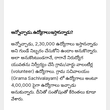
అన్నోచ్చాడు. ఉద్యోగాలు ఇస్తానన్నాడు?
అన్నోచ్చాడు, 2,30,000 ఉద్యోగాలు ఇస్తానన్నాడు
అని గుండే నిబ్బరం చేసుకోని ఉందాం అనుకొన్నారు.
అలా అనుకొంటుండగానే, రాగానే నిరుద్యోగ
యువతను నిర్వీర్యం చేసే గ్రామ/వార్డు వాలంటీర్ల
(volunteer) ఉద్యోగాలు. గ్రామ సచివాలయం
(Grama Sachivalayam) లో ఉద్యోగాలు అంటూ
4,00,000 పైగా ఉద్యోగాలు ఇచ్చాడు
అనుకున్నారు. దీనితో సంతోషంతో కేరింతలు కూడా
వేశారు.