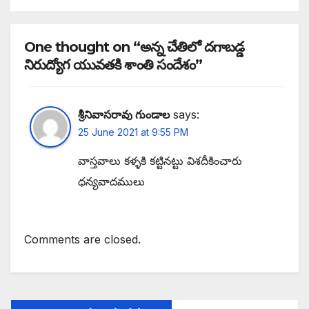
One thought on “అన్న చేతిలో దగాబడ్డ
నిరుద్యోగ యువతకి శాంతి సందేశం”
శ్రీనివాసరావు గుండాల
says:
25 June 2021 at 9:55 PM
వాస్తవాలు కళ్ళకి కట్టినట్టు విశదీకించారు
ధన్యవాదములు
Comments are closed.