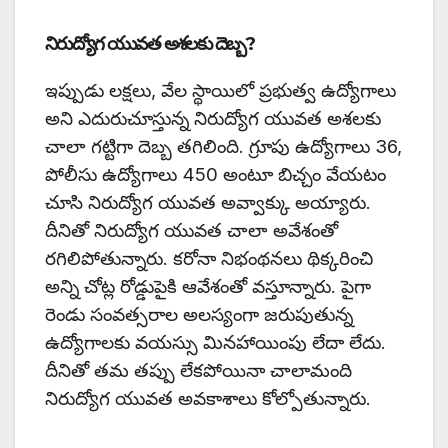
నిరుద్యోగ యువత అశలకు దెబ్బ?
ఇప్పుడు లక్షలు, వేల స్థాయిలో ప్రభుత్వ ఉద్యోగాలు
అని ఎదురుచూస్తున్న నిరుద్యోగ యువత అశలకు
చాలా గట్టిగా దెబ్బ తగిలింది. గ్రూపు ఉద్యోగాలు 36,
పోలీసు ఉద్యోగాలు 450 అంటూ బిచ్చం వేయటం
చూసి నిరుద్యోగ యువత అవ్వాక్కు అయ్యారు.
దీనితో నిరుద్యోగ యువత చాలా అవేశంతో
రగిలిపోతున్నారు. కరోనా నిభంథనలు థిక్కరించి
అన్ని చోట్ల రోడ్డుపైకి ఆవేశంతో వస్తూన్నారు. పైగా
రెండు సంవత్సరాల అలస్యంగా జరుపుతున్న
ఉద్యోగాలకు వయస్సు మినహాయింపు లేదా లేదు.
దీనితో తమ తప్పు లేకపోయినా చాలామంది
నిరుద్యోగ యువత అవకాశాలు కోల్పోతున్నారు.