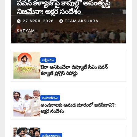
పవన్ కళ్యాణ్’పై కాపుల్లో అసంతృప్తి
నిజమేనా: అక్షర సందేశం
27 APRIL 2026
TEAM AKSHARA
SATYAM
రాష్ట్రీయం
ఔరా అనిపించేలా డిప్యూటీ సీఎం పవన్
కళ్యాణ్ ప్రోగ్రెస్ రిపోర్టు
సంపాదకీయం
అంచనాలకు ఆమడ దూరంలో జనసేనాని?:
అక్షర సందేశం
ప్రత్యేక కధనాలు