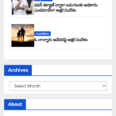
పవన్ కళ్యాణ్ ద్వారా బడుగులకు అధికారం
ఎండమావేనా: అక్షర సందేశం
సంపాదకీయం
ఓ నాన్నారు ఆవేదనపై అక్షర సందేశం
Archives
About