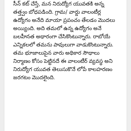
సీన్ కట్ చేస్తే, మన నిరుద్యోగ యువతకి అన్న
తత్త్వం బోధపడింది. గ్రామ/ వార్డు వాలంటీర్ల
ఉద్యోగం అనేది మాయా ప్రపంచం తేలడం మొదలు
అయ్యింది. అది తమలో ఉన్న ఉద్యోగం అనే
బలహీనత అథారంగా చేసికొంటున్నారు. రాబోయే
ఎన్నికలలో తమను పావులుగా వాడుకొంటున్నారు.
తమ భూజాలుపైన వారు అథికార సౌథాలు
నిర్మాణం కోసం పెట్టినదే ఈ వాలంటీర్ వ్యవస్థ అని
నిరుద్యోగ యువత తెలుసుకొనే లోపే కాలహరణం
జరగటం మొదలైంది.