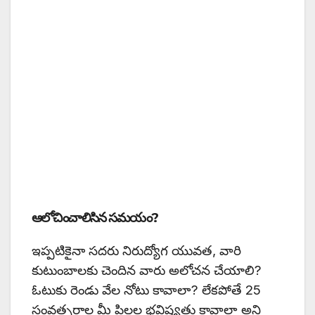
ఆలోచించాలిసిన సమయం?
ఇప్పటికైనా సదరు నిరుద్యోగ యువత, వారి
కుటుంబాలకు చెందిన వారు అలోచన చేయాలి?
ఓటుకు రెండు వేల నోటు కావాలా? లేకపోతే 25
సంవత్సరాల మీ పిల్లల భవిష్యత్తు కావాలా అని