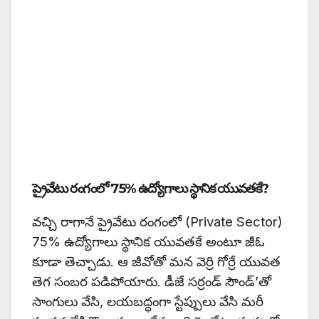
ప్రైవేటు రంగంలో 75% ఉద్యోగాలు స్థానిక యువతకే?
వచ్చి రాగానే ప్రైవేటు రంగంలో (Private Sector)
75% ఉద్యోగాలు స్థానిక యువతకే అంటూ జీఓ
కూడా తెచ్చాడు. ఆ జీవోతో మన వెర్రి గోర్రే యువత
తెగ సంబర పడిపోయారు. డీజే సర్రండ్ సౌండ్’తో
సాంగులు వేసి, లయబద్ధంగా స్టేప్పులు వేసి మరీ