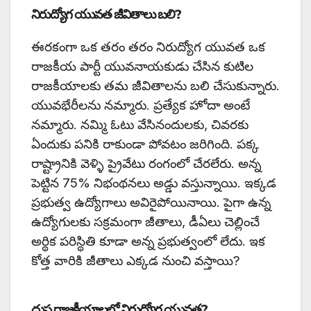
నిరుద్యోగ యువత జీవితాలు బలి?
ఈరకంగా ఒక తరం తరం నిరుద్యోగ యువత ఒక
రాజకీయ పార్టీ యువనాయకుడు చేసిన కుటిల
రాజకీయాలకు తమ జీవితాలను బలి చేసుకున్నారు.
యువభేరీలను నమ్మారు. ప్రత్యేక హోదా అంటే
నమ్మారు. నమ్మి ఓటు వేసినందులకు, చివరకు
ఏందుకు పనికి రాకుండా పోవటం జరిగింది. పక్క
రాష్ట్రానికి వెళ్ళి ప్రైవేటు రంగంలో చేరలేరు. అన్న
పెట్టిన 75% నిభంథనలు అడ్డు వస్తున్నాయి. ఇక్కడ
ప్రభుత్వ ఉద్యోగాలు అవిరైపోయినాయి. పైగా ఉన్న
ఉద్యోగులకు సక్రమంగా జీతాలు, డీఏలు చెల్లించే
అర్థిక పరిస్థితి కూడా అన్న ప్రభుత్వంలో లేదు. ఇక
కోత్త వారికి జీతాలు ఎక్కడ నుంచి వస్తాయి?
దుష్ట రాజకీయాలలో నిరుద్యోగ యువత?