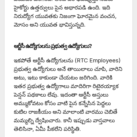
హైకోర్టు ఉత్తర్వులు పైన అథారపడి ఉంది. ఇది
నిరుద్యోగ యువతకు నిజంగా ఘోరమైన వంచన,
మోసం అని యువత భావిస్తున్నది.
ఆర్టీసీ ఉద్యోగులను ప్రభుత్వ ఉద్యోగులు?
ఇకపోతే ఆర్టీసీ ఉద్యోగులను (RTC Employees)
ప్రభుత్వ ఉద్యోగులు అనే తాయిలాలు చూపి, వారిని
అటు, ఇటు కాకుండా చేయటం జరిగింది. వారికి
ఇతర ప్రభుత్వ ఉద్యోగాలు మాదిరిగా రిటైరయ్యాక
పెన్షన్ పథకాలు లేవు. ఇదంతా ఆర్టీసీ అస్తులు
అమ్ముకోవటం కోసం వాటి పైన కన్నేసిన పెద్దలు
కుటిల రాజకీయం అని మాలాంటి వారము చెబితే
మమ్మల్ని ద్వేషించారు. కానీ ఇప్పుడు వాస్తవాలు
తెలిసినా, ఏమీ పీకలేని పరిస్థితి.