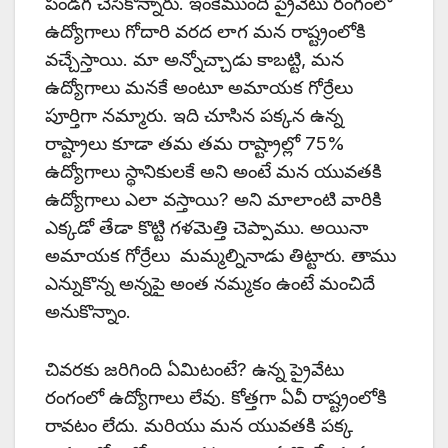
పండగ చేసికొన్నారు. ఇంకేముంది ప్రైవేటు రంగంలో
ఉద్యోగాలు గోదారి వరద లాగ మన రాష్ట్రంలోకి
వచ్చేస్తాయి. మా అన్నోచ్చాడు కాబట్టి, మన
ఉద్యోగాలు మనకే అంటూ అమాయక గోర్రేలు
పూర్తిగా నమ్మారు. ఇది చూసిన పక్కన ఉన్న
రాష్ట్రాలు కూడా తమ తమ రాష్ట్రాల్లో 75%
ఉద్యోగాలు స్థానికులకే అని అంటే మన యువతకి
ఉద్యోగాలు ఎలా వస్తాయి? అని మాలాంటి వారికి
ఎక్కడో తేడా కొట్టి గళమెత్తి చెప్పాము. అయినా
అమాయక గోర్రేలు మమ్మల్నినాడు తిట్టారు. తాము
ఎన్నుకొన్న అన్నపై అంత నమ్మకం ఉంటే మంచిదే
అనుకొన్నాం.
చివరకు జరిగింది ఏమిటంటే? ఉన్న ప్రైవేటు
రంగంలో ఉద్యోగాలు లేవు. కోత్తగా ఏవీ రాష్ట్రంలోకి
రావటం లేదు. మరియు మన యువతకి పక్క