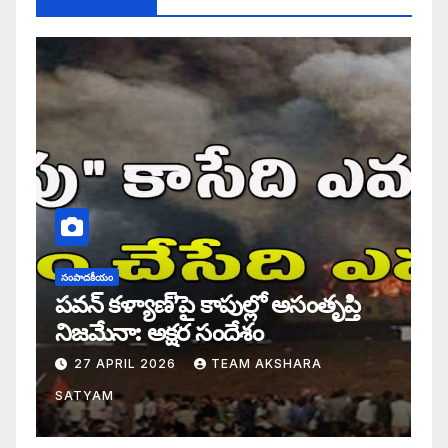
సంపాదకీయం
పవన్ కళ్యాణ్’పై కాపుల్లో అసంతృప్తి
నిజమేనా: అక్షర సందేశం
27 APRIL 2026
TEAM AKSHARA
SATYAM