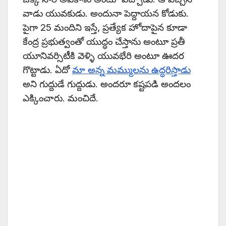
వాడు యువకుడు. అందునా పెద్దాయన కోడుకు.
పైగా 25 మందిని ఇస్తే, ప్రత్యేక హోదాపైన కూడా
కేంద్ర ప్రభుత్వంతో యుద్ధం చేస్తాను అంటూ ప్రతీ
యూనివర్సిటీకి వెళ్ళి యువభేరి అంటూ ఊదర
గొట్టాడు. ఏదో
మా అన్న మమ్ములను ఉద్ధరిస్తాడు
అని గుద్దుడే గుద్దుడు. అందరూ కష్టపడి అందలం
ఎక్కించారు. మంచిదే.