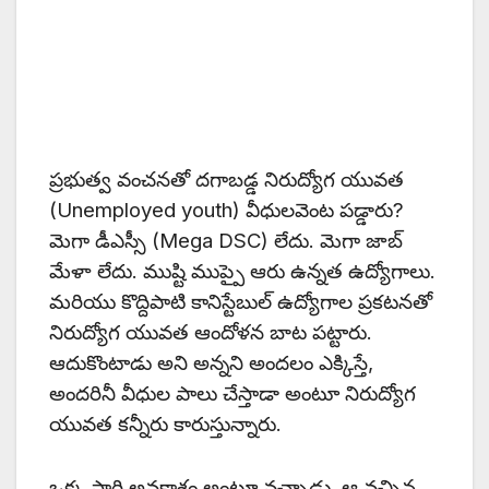
ప్రభుత్వ వంచనతో దగాబడ్డ నిరుద్యోగ యువత
(Unemployed youth) వీధులవెంట పడ్డారు?
మెగా డీఎస్సీ (Mega DSC) లేదు. మెగా జాబ్
మేళా లేదు. ముష్టి ముప్పై ఆరు ఉన్నత ఉద్యోగాలు.
మరియు కొద్దిపాటి కానిస్టేబుల్ ఉద్యోగాల ప్రకటనతో
నిరుద్యోగ యువత ఆందోళన బాట పట్టారు.
ఆదుకొంటాడు అని అన్నని అందలం ఎక్కిస్తే,
అందరినీ వీధుల పాలు చేస్తాడా అంటూ నిరుద్యోగ
యువత కన్నీరు కారుస్తున్నారు.
ఒక్క సారి అవకాశం అంటూ వచ్చాడు. ఆ వచ్చిన