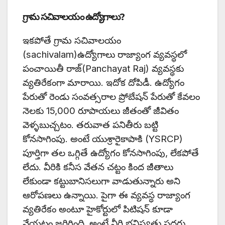
గ్రామ సచివాలయం ఉద్యోగాలు?
ఇకపోతే గ్రామ సచివాలయం
(sachivalam)ఉద్యోగాలు రాజ్యాంగ వ్యవస్థలో
పంచాయితీ రాజ్(Panchayat Raj) వ్యవస్థకు
వ్యతిరేకంగా మారాయి. ఇదోక దోపిడీ. ఉద్యోగం
పేరుతో రెండు సంవత్సరాల ప్రోబేషన్ పేరుతో కేవలం
నెలకు 15,000 రూపాయలు జీతంతో జీవితం
వెళ్ళబుచ్చటం. తరువాత పనితీరు బట్టి
కోనసాగింపు. అంటే యుశ్రారైకాపాకి (YSRCP)
పూర్తిగా తల ఒగ్గితే ఉద్యోగం కోనసాగింపు, లేకపోతే
లేదు. వీరికి కనీస వేతన చట్టం కింద జీతాలు
లేకుండా కట్టుబానిసలుగా వాడుతున్నారు అని
ఆరోపణలు ఉన్నాయి. పైగా ఈ వ్యవస్థ రాజ్యాంగ
వ్యతిరేకం అంటూ హైకోర్టులో పిటిషన్ కూడా
వేయటం జరిగింది. అంటే వీరి భవిష్యత్తు సదరు