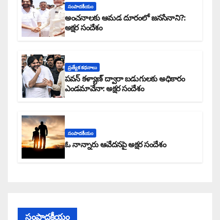
సంపాదకీయం
అంచనాలకు ఆమడ దూరంలో జనసేనాని?:
అక్షర సందేశం
ప్రత్యేక కధనాలు
పవన్ కళ్యాణ్ ద్వారా బడుగులకు అధికారం
ఎండమావేనా: అక్షర సందేశం
సంపాదకీయం
ఓ నాన్నారు ఆవేదనపై అక్షర సందేశం
సంపాదకీయం