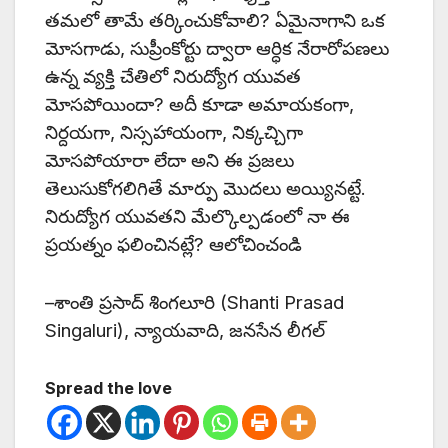
తమలో తామే తర్కించుకోవాలి? ఏమైనాగాని ఒక
మోసగాడు, సుప్రీంకోర్టు ద్వారా ఆర్ధిక నేరారోపణలు
ఉన్న వ్యక్తి చేతిలో నిరుద్యోగ యువత
మోసపోయిందా? అదీ కూడా అమాయకంగా,
నిర్దయగా, నిస్సహాయంగా, నిక్కచ్చిగా
మోసపోయారా లేదా అని ఈ ప్రజలు
తెలుసుకోగలిగితే మార్పు మొదలు అయ్యినట్టే.
నిరుద్యోగ యువతని మేల్కొల్పడంలో నా ఈ
ప్రయత్నం ఫలించినట్లే? ఆలోచించండి
–శాంతి ప్రసాద్ శింగలూరి (Shanti Prasad
Singaluri), న్యాయవాది, జనసేన లీగల్
Spread the love