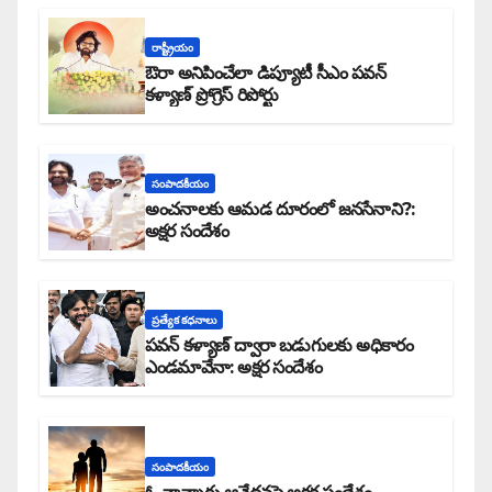
రాష్ట్రీయం
ఔరా అనిపించేలా డిప్యూటీ సీఎం పవన్
కళ్యాణ్ ప్రోగ్రెస్ రిపోర్టు
సంపాదకీయం
అంచనాలకు ఆమడ దూరంలో జనసేనాని?:
అక్షర సందేశం
ప్రత్యేక కధనాలు
పవన్ కళ్యాణ్ ద్వారా బడుగులకు అధికారం
ఎండమావేనా: అక్షర సందేశం
సంపాదకీయం