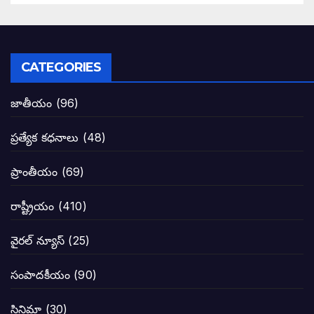
పిఠాపురం జనసైనికుల గర్జనకు షేక్ అయిన ఏపీ
పవన్ కళ్యాణ్ నామినేషన్ సందర్భంగా పలు ఆ
CATEGORIES
టీడీపీతో పొత్తు పెట్టుకొన్న జనసేనకి ఓటు ఎం
జాతీయం
(96)
ప్రజల్లో తిరగలేకపోతున్న జనసేనాని అనే ఆరోప
ప్రత్యేక కధనాలు
(48)
జనసేనకు గాజు గ్లాసు గుర్తును ఖరారు చేసిన క
ప్రాంతీయం
(69)
నాన్నా లోకేశా! మా కళ్ళు తెరిపించినందుకు ధన
రాష్ట్రీయం
(410)
పవన్ కళ్యాణ్-చంద్రబాబు కీలక భేటీ అందుకేనా
వైరల్ న్యూస్
(25)
గెలుపే లక్ష్యంగా దశాబ్దం పాటు పొత్తు: పవన్ కళ
సంపాదకీయం
(90)
బాబూ! ముఖ్యమంత్రి ఎవరు: హరిరామ జోగయ
సినిమా
(30)