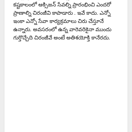
క‌ష్టకాలంలో ఆక్సిజ‌న్ సేవ‌ల్ని ప్రారంభించి ఎంద‌రో
ప్రాణాల్ని చిరంజీవి కాపాడారు . ఇవే కాదు. ఎన్నో
ఇంకా ఎన్నో సేవా కార్యక్రమాలు చిరు చేస్తూనే
ఉన్నారు. అవసరంలో ఉన్న వారెవరికైనా ముందు
గుర్తొచ్చేది చిరంజీవే అంటే అతిశయోక్తి కానేరదు.