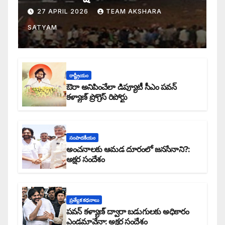
27 APRIL 2026
TEAM AKSHARA
SATYAM
రాష్ట్రీయం
ఔరా అనిపించేలా డిప్యూటీ సీఎం పవన్
కళ్యాణ్ ప్రోగ్రెస్ రిపోర్టు
సంపాదకీయం
అంచనాలకు ఆమడ దూరంలో జనసేనాని?:
అక్షర సందేశం
ప్రత్యేక కధనాలు
పవన్ కళ్యాణ్ ద్వారా బడుగులకు అధికారం
ఎండమావేనా: అక్షర సందేశం