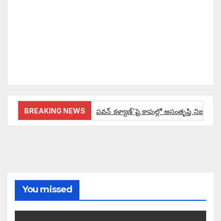
కోసం రాజ్యాంగ బద్దంగా మనమంతా ఏమి చేయాలి?
సమాజాన్ని ఎలా చైతన్య పరచాలి అనే ఆలోచనలో భాగంగా
వచ్చినదే మన Akshara Satyam. మా ఈ చిరు
ప్రయత్నాన్ని మీ పెద్ద మనస్సుతో ఆశీర్వదిస్తారు అని
కోరుకొంటున్నాము.
BREAKING NEWS
పవన్ కళ్యాణ్’పై కాపుల్లో అసంతృప్తి నిజమేనా:
ఔరా అనిపించేలా డిప్యూటీ సీఎం పవన్ కళ్యాణ్ ప్రో
అంచనాలకు ఆమడ దూరంలో జనసేనాని?: అక్ష
పవన్ కళ్యాణ్ ద్వారా బడుగులకు అధికారం ఎం
You missed
ఓ నాన్నారు ఆవేదనపై అక్షర సందేశం