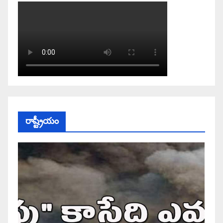
రాష్ట్రీయం