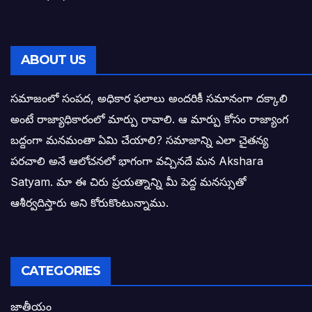
వైసీపీ సర్కార్ లో పంచాయతీలు నిర్వీర్యం: నాద
తెలంగాణ సీఎం రేవంత్ రెడ్డి విజయ రహస్యాల
ABOUT US
తెలంగాణ కొత్త సీఎంగా రేవంత్ రెడ్డి!
సమాజంలో సంపద, అధికార ఫలాలు అందరికీ సమానంగా దక్కాలి
అంటే రాజ్యాధికారంలో మార్పు రావాలి. ఆ మార్పు కోసం రాజ్యాంగ
ఎన్నికల ఫలితాలు రాబోతున్న వేల ఎవరి గోల వా
బద్దంగా మనమంతా ఏమి చేయాలి? సమాజాన్ని ఎలా చైతన్య
పరచాలి అనే ఆలోచనలో భాగంగా వచ్చినదే మన Akshara
బాధితుల ఆశలసౌధం జనసేనానికి అక్షర సందే
Satyam. మా ఈ చిరు ప్రయత్నాన్ని మీ పెద్ద మనస్సుతో
ఓరి నాన్నోయి! జరా నా గోడు విను: అక్షర సందే
ఆశీర్వదిస్తారు అని కోరుకొంటున్నాము.
అణగారిన వర్గాలకు అధికారం వచ్చిననాడే నిజమ
అసాంఘిక కార్యక్రమాల అడ్డాగా విశాఖ?
CATEGORIES
ఏపీలో రౌడీలు రాజ్యాలేలుతున్నారు. తరిమి కొట్టడా
జాతీయం