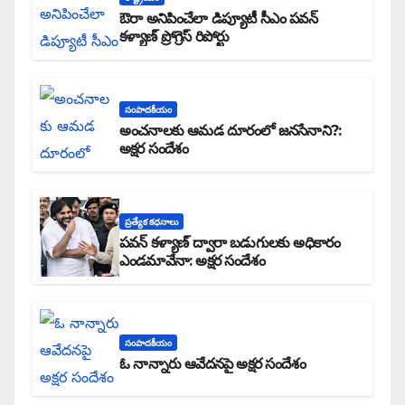
ఔరా అనిపించేలా డిప్యూటీ సీఎం పవన్
కళ్యాణ్ ప్రోగ్రెస్ రిపోర్టు
సంపాదకీయం
అంచనాలకు ఆమడ దూరంలో జనసేనాని?:
అక్షర సందేశం
ప్రత్యేక కధనాలు
పవన్ కళ్యాణ్ ద్వారా బడుగులకు అధికారం
ఎండమావేనా: అక్షర సందేశం
సంపాదకీయం
ఓ నాన్నారు ఆవేదనపై అక్షర సందేశం