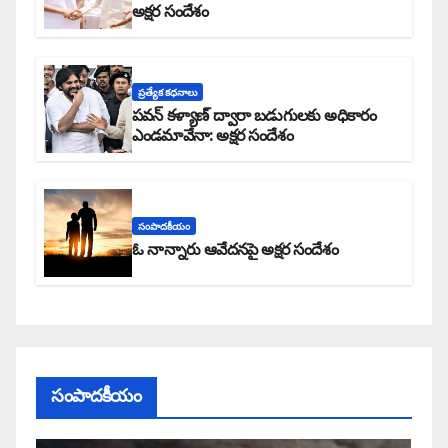
అక్షర సందేశం
ప్రత్యేక కధనాలు
పవన్ కళ్యాణ్ ద్వారా బడుగులకు అధికారం
ఎండమావేనా: అక్షర సందేశం
సంపాదకీయం
ఓ నాన్నారు ఆవేదనపై అక్షర సందేశం
సంపాదకీయం