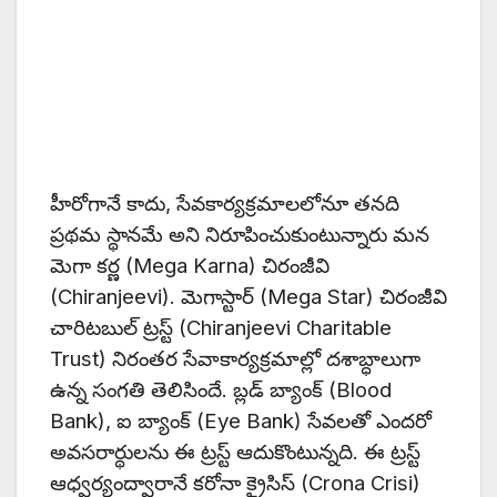
హీరోగానే కాదు, సేవకార్యక్రమాలలోనూ తనది
ప్రథమ స్థానమే అని నిరూపించుకుంటున్నారు మన
మెగా కర్ణ (Mega Karna) చిరంజీవి
(Chiranjeevi). మెగాస్టార్ (Mega Star) చిరంజీవి
చారిట‌బుల్ ట్ర‌స్ట్ (Chiranjeevi Charitable
Trust) నిరంత‌ర సేవాకార్య‌క్ర‌మాల్లో ద‌శాబ్ధాలుగా
ఉన్న సంగ‌తి తెలిసిందే. బ్ల‌డ్ బ్యాంక్ (Blood
Bank), ఐ బ్యాంక్ (Eye Bank) సేవ‌లతో ఎంద‌రో
అవ‌స‌రార్థుల‌ను ఈ ట్ర‌స్ట్ ఆదుకొంటున్నది. ఈ ట్రస్ట్
ఆధ్వర్యంద్వారానే క‌రోనా క్రైసిస్ (Crona Crisi)