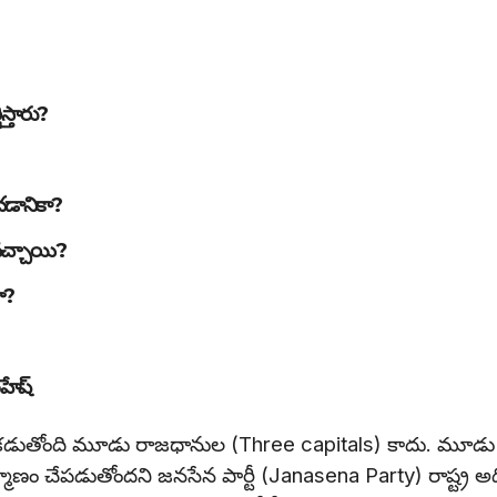
స్తారు?
చడానికా?
 వచ్చాయి?
ా?
హేష్
లో కడుతోంది మూడు రాజధానుల (Three capitals) కాదు. మూడు
ణం చేపడుతోందని జనసేన పార్టీ (Janasena Party) రాష్ట్ర అ