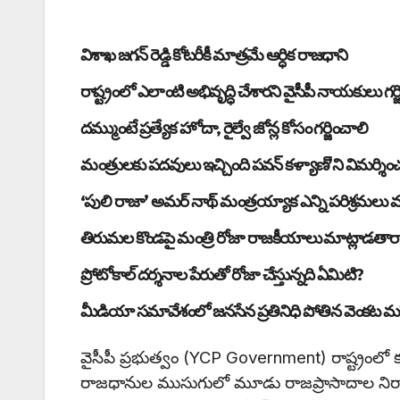
విశాఖ జగన్ రెడ్డి కోటరీకీ మాత్రమే ఆర్ధిక రాజధాని
రాష్ట్రంలో ఎలాంటి అభివృద్ధి చేశారని వైసీపీ నాయకులు గర్జి
దమ్ముంటే ప్రత్యేక హోదా, రైల్వే జోన్ల కోసం గర్జించాలి
మంత్రులకు పదవులు ఇచ్చింది పవన్ కళ్యాణ్’ని విమర్శిం
‘పులి రాజా’ అమర్ నాథ్ మంత్రయ్యాక ఎన్ని పరిశ్రమలు
తిరుమల కొండపై మంత్రి రోజా రాజకీయాలు మాట్లాడతార
ప్రోటోకాల్ దర్శనాల పేరుతో రోజా చేస్తున్నది ఏమిటి?
మీడియా సమావేశంలో జనసేన ప్రతినిధి పోతిన వెంకట మ
వైసీపీ ప్రభుత్వం (YCP Government) రాష్ట్రం
రాజధానుల ముసుగులో మూడు రాజప్రాసాదాల నిర్మా