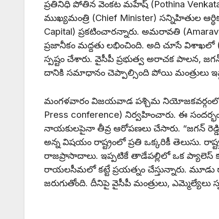
ప్రతినిధి పోతిన వెంకట మహేష్ (Pothina Venka
ముఖ్యమంత్రి (Chief Minister) సన్నిహితుల ఆర్ధ
Capital) ప్రకటించారన్నారు. అమరావతి (Amarava
ప్రజానీకం మద్దతు లభించింది. అది చూసే విశాఖల
స్పష్టం చేశారు. వైసీపీ ప్రభుత్వ అరాచక పాలన, జగన్ రె
దానికి సమాధానం చెప్పాల్సింది పోయి మంత్రులు ఇష
మంగళవారం విజయవాడ పశ్చిమ నియోజకవర్గంలోన
Press conference) నిర్వహించారు. ఈ సందర్భంగా 
నాయకులపైనా తీవ్ర ఆరోపణలు చేసారు. “జగన్ రెడ్డి 
అన్న విషయం రాష్ట్రంలో ప్రతి ఒక్కరికీ తెలుసు. 
రాజప్రాసాదాలు. ఇప్పటికే తాడేపల్లిలో ఒక ప్యాలెస్ 
రాయలసీమలో కట్టే ప్రయత్నం చేస్తున్నారు. మూడ
జరుగుతోంది. దీనిపై వైసీపీ మంత్రులు, ఎమ్మెల్యేలు