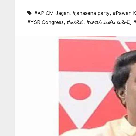
#AP CM Jagan
,
#janasena party
,
#Pawan K
#YSR Congress
,
#జనసేన
,
#పోతిన వెంకట మహేష్
,