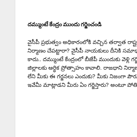
దమ్ముంటే కేంద్రం ముందు గర్జించండి
వైసీపీ ప్రభుత్వం అధికారంలోకి వచ్చిన తర్వాత రాష్
నిర్మాణం చేపట్టారా? వైసీపీ నాయకులు దీనికి సమ
కాదు.. దమ్ముంటే కేంద్రంలో బీజేపీ ముందుకు వెళ్లి గర
జిల్లాలకు ఆర్ధిక ప్రోత్సాహం కావాలి. రాజధాని నిర్మ
లేని మీకు ఈ గర్జనలు ఎందుకు? మీకు నిజంగా పౌరుషం,
ఇవేమీ మాట్లాడని మీరు ఏం గర్జిస్తారు? అంటూ పో