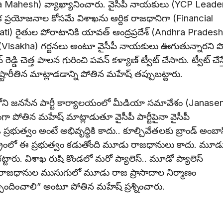
ta Mahesh) వ్యాఖ్యానించారు. వైసీపీ నాయకులు (YCP Leade
ిక ప్రయోజనాల కోసమే విశాఖను ఆర్దిక రాజధానిగా (Financial
ti) రైతుల పోరాటానికి యావత్ ఆంద్రప్రదేశ్ (Andhra Pradesh
ో (Visakha) గర్జనలు అంటూ వైసీపీ నాయకులు ఊగుతున్నారని 
డ్డి చెత్త పాలన గురించి పవన్ కళ్యాణ్ ట్వీట్ చేసారు. ట్వీట్ చేస్త
్టారీతిన మాట్లాడడాన్ని పోతిన మహేష్ తప్పుబట్టారు.
ి జనసేన పార్టీ కార్యాలయంలో మీడియా సమావేశం (Janase
పోతిన మహేష్ మాట్లాడుతూ వైసీపీ పార్టీపైనా వైసీపీ
ప్రభుత్వం అంటే అభివృద్ధికి కాదు.. కూల్చివేతలకు బ్రాండ్ అంబా
రాష్ట్రంలో ఈ ప్రభుత్వం కడుతోంది మూడు రాజధానులు కాదు. మూడ
కట్టారు. విశాఖ రుషి కొండలో మరో ప్యాలెస్.. మూడో ప్యాలెస్
ు రాజధానుల ముసుగులో మూడు రాజ ప్రాసాదాల నిర్మాణం
 స్పందించాలి” అంటూ పోతిన మహేష్ ప్రశ్నించారు.