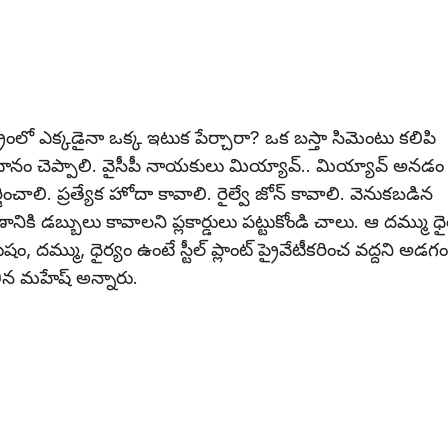
ట్రంలో ఎక్కడైనా ఒక్క ఇటుక పేర్చారా? ఒక బస్తా సిమెంటు కలిపి
ాధానం చెప్పాలి. వైసీపీ నాయకులు మియ్యావ్.. మియ్యావ్ అనడం
్జించాలి. ప్రత్యేక హోదా కావాలి. రైల్వే జోన్ కావాలి. వెనుకబడిన
ాణానికి డబ్బులు కావాలని ప్లకార్డులు పట్టుకోండి చాలు. ఆ దమ్ము ధై
 దమ్ము, ధైర్యం ఉంటే స్టీల్ ప్లాంట్ ప్రైవేటీకరించ వద్దని అడగం
తిన మహేష్ అన్నారు.