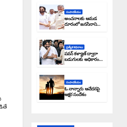
సంపాదకీయం
అంచనాలకు ఆమడ
దూరంలో జనసేనాని?:
అక్షర సందేశం
ప్రత్యేక కధనాలు
పవన్ కళ్యాణ్ ద్వారా
బడుగులకు అధికారం
ఎండమావేనా: అక్షర
సందేశం
సంపాదకీయం
ఓ నాన్నారు ఆవేదనపై
అక్షర సందేశం
ి
డితే