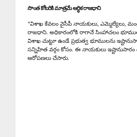
సొంత కోటరికి మాత్రమే ఆర్ధిక రాజధాని
“విశాఖ కేవలం వైసీపీ నాయకులు, ఎమ్మెల్యేలు, మంత్
రాజధాని. అధికారంలోకి రాగానే సింహాచలం భూములు
విశాఖ చుట్టూ ఉండే ప్రభుత్వ భూములను ఇష్టానుసారం
సన్నిహిత వర్గం కోసం. ఈ నాయకులు ఇష్టానుసారం
ఆరోపణలు చేసారు.