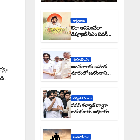
రాష్ట్రీయం
ఔరా అనిపించేలా
డిప్యూటీ సీఎం పవన్
కళ్యాణ్ ప్రోగ్రెస్ రిపోర్టు
సంపాదకీయం
అంచనాలకు ఆమడ
ర్యం
దూరంలో జనసేనాని?:
డి.
అక్షర సందేశం
ప్రత్యేక కధనాలు
పవన్ కళ్యాణ్ ద్వారా
బడుగులకు అధికారం
ఎండమావేనా: అక్షర
సందేశం
సంపాదకీయం