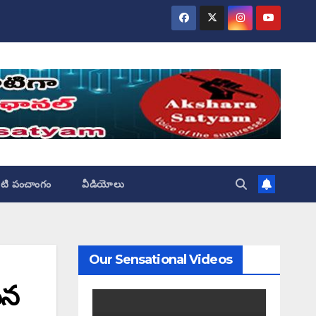
ేటి పంచాంగం
వీడియోలు
Our Sensational Videos
ేన