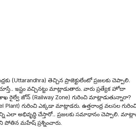
్రకు (Uttarandhra) తెచ్చిన ప్రాజెక్టులేంటో ప్రజలకు చెప్పాలి.
తే.. ఇష్టం వచ్చినట్టు మాట్లాడుతారు. వారు ప్రత్యేక హోదా
శాఖ రైల్వే జోన్ (Railway Zone) గురించి మాట్లాడుతున్నారా?
Steel Plant) గురించి ఎక్కడా మాట్లాడరు. ఉత్తరాంధ్ర వలసల గురించ
్ని ఎలా అభివృద్ధి చేస్తారో.. ప్రజలకు సమాధానం చెప్పాలి. మాట్లా
ి పోతిన మహేష్ ప్రశ్నించారు.