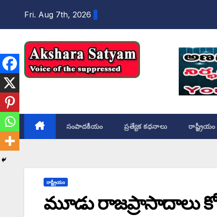
content
Fri. Aug 7th, 2026
Akshara Satyam
సంపాదకీయం
ప్రత్యేక కధనాలు
రాష్ట్రీయం
రాష్ట్రీయం
మూడు రాజప్రాసాదాలు 