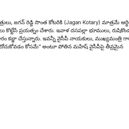
రులు, జగన్ రెడ్డి సొంత కోటరికి (Jagan Kotary) మాత్రమే ఆర్ధ
 కొట్టేసే ప్రయత్నం చేశారు. ఇవాళ దసపల్లా భూములు, రుషికొం
 కబ్జా చేస్తున్నారు. ఇవన్నీ వైసీపీ నాయకులు, ముఖ్యమంత్రి గా
 దోచుకోవడం కోసమే” అంటూ పోతిన మహేష్ వైసీపీపై తీవ్రమైన