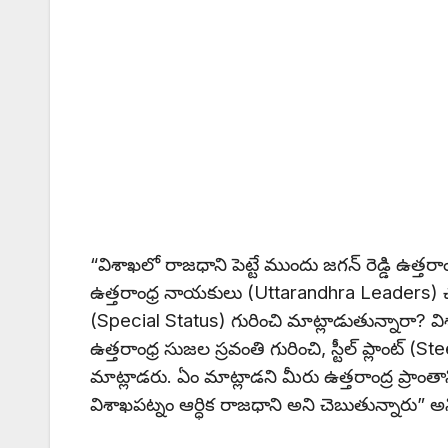
“విశాఖలో రాజధాని పెట్టే ముందు జగన్ రెడ్డి ఉత్తరాంధ
ఉత్తరాంధ్ర నాయకులు (Uttarandhra Leaders) చూస్
(Special Status) గురించి మాట్లాడుతున్నారా? వి
ఉత్తరాంధ్ర సుజల స్రవంతి గురించి, స్టీల్ ప్లాంట్ (
మాట్లాడరు. ఏం మాట్లాడని మీరు ఉత్తరాంద్ర ప్రాంతాన
విశాఖపట్నం ఆర్ధిక రాజధాని అని చెబుతున్నారు” అన