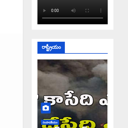
రాష్ట్రీయం
సంపాదకీయం