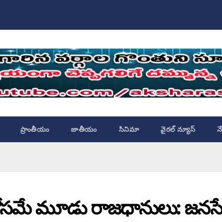
ప్రాంతీయం
జాతీయం
సినిమా
వైరల్ న్యూస్
న
కోసమే మూడు రాజధానులు: జనస