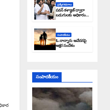
ప్రత్యేక కధనాలు
పవన్ కళ్యాణ్ ద్వారా
బడుగులకు అధికారం
ఎండమావేనా: అక్షర
సందేశం
సంపాదకీయం
ఓ నాన్నారు ఆవేదనపై
అక్షర సందేశం
సంపాదకీయం
ధికార