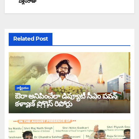
పళ్లంరాజు
Related Post
రాష్ట్రీయం
ఔరా అనిపించేలా డిప్యూటీ సీఎం పవన్
కళ్యాణ్ ప్రోగ్రెస్ రిపోర్టు