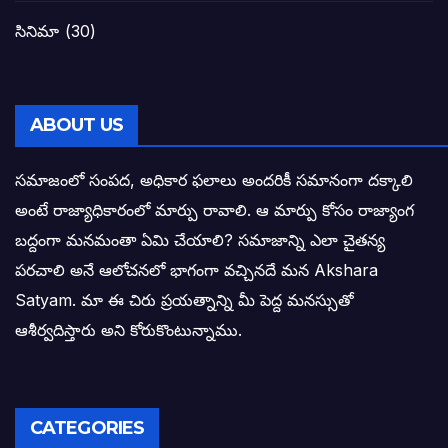
బాబూ! ముఖ్యమంత్రి ఎవరు: హరిరామ జోగయ
సినిమా
(30)
వైసీపీ సర్కార్ లో పంచాయతీలు నిర్వీర్యం: నాద
తెలంగాణ సీఎం రేవంత్ రెడ్డి విజయ రహస్యాల
ABOUT US
తెలంగాణ కొత్త సీఎంగా రేవంత్ రెడ్డి!
సమాజంలో సంపద, అధికార ఫలాలు అందరికీ సమానంగా దక్కాలి
అంటే రాజ్యాధికారంలో మార్పు రావాలి. ఆ మార్పు కోసం రాజ్యాంగ
ఎన్నికల ఫలితాలు రాబోతున్న వేల ఎవరి గోల వా
బద్దంగా మనమంతా ఏమి చేయాలి? సమాజాన్ని ఎలా చైతన్య
పరచాలి అనే ఆలోచనలో భాగంగా వచ్చినదే మన Akshara
బాధితుల ఆశలసౌధం జనసేనానికి అక్షర సందే
Satyam. మా ఈ చిరు ప్రయత్నాన్ని మీ పెద్ద మనస్సుతో
ఓరి నాన్నోయి! జరా నా గోడు విను: అక్షర సందే
ఆశీర్వదిస్తారు అని కోరుకొంటున్నాము.
అణగారిన వర్గాలకు అధికారం వచ్చిననాడే నిజమ
అసాంఘిక కార్యక్రమాల అడ్డాగా విశాఖ?
CATEGORIES