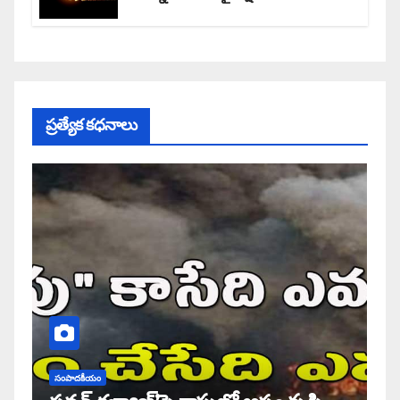
ప్రత్యేక కధనాలు
సంపాదకీయం