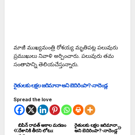
మాజీ ముఖ్యమంత్రి రోశయ్య మృతిపట్ల పలువురు
ప్రముఖులు నివాళి అర్పించారు. పలువురు తమ
సంతాపాన్ని తెలియచేస్తున్నారు.
రైతులకు లక్షల జరిమానా అని బెదిరింపా?-నాదెండ్ల
Spread the love
బిపిన్ రావత్ అకాల మరణం
రైతులకు లక్షల జరిమానా
దేశానికి తీరని లోటు:
అని బెదిరింపా?-నాదెండ్ల