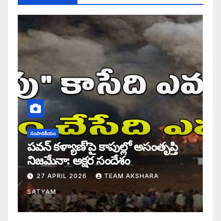
సంపాదకీయం
పవన్ కళ్యాణ్’పై కాపుల్లో అసంతృప్తి
నిజమేనా: అక్షర సందేశం
27 APRIL 2026
TEAM AKSHARA
SATYAM