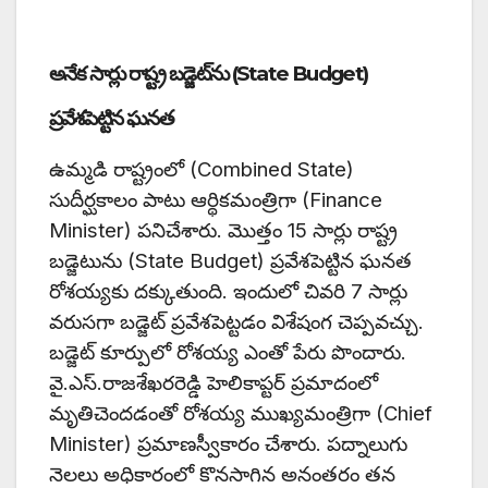
అనేక సార్లు రాష్ట్ర బడ్జెట్‌ను (State Budget)
ప్రవేశపెట్టిన ఘనత
ఉమ్మడి రాష్ట్రంలో (Combined State)
సుదీర్ఘకాలం పాటు ఆర్థికమంత్రిగా (Finance
Minister) పనిచేశారు. మొత్తం 15 సార్లు రాష్ట్ర
బడ్జెటును (State Budget) ప్రవేశపెట్టిన ఘనత
రోశయ్యకు దక్కుతుంది. ఇందులో చివరి 7 సార్లు
వరుసగా బడ్జెట్‌ ప్రవేశపెట్టడం విశేషంగ చెప్పవచ్చు.
బడ్జెట్ కూర్పులో రోశయ్య ఎంతో పేరు పొందారు.
వై.ఎస్.రాజశేఖరరెడ్డి హెలికాప్టర్ ప్రమాదంలో
మృతిచెందడంతో రోశయ్య ముఖ్యమంత్రిగా (Chief
Minister) ప్రమాణస్వీకారం చేశారు. పద్నాలుగు
నెలలు అధికారంలో కొనసాగిన అనంతరం తన