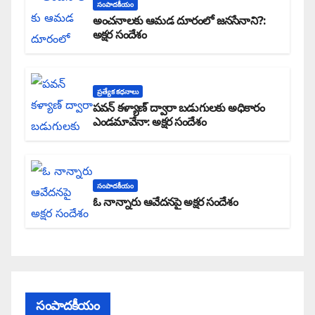
సంపాదకీయం
అంచనాలకు ఆమడ దూరంలో జనసేనాని?:
అక్షర సందేశం
ప్రత్యేక కధనాలు
పవన్ కళ్యాణ్ ద్వారా బడుగులకు అధికారం
ఎండమావేనా: అక్షర సందేశం
సంపాదకీయం
ఓ నాన్నారు ఆవేదనపై అక్షర సందేశం
సంపాదకీయం