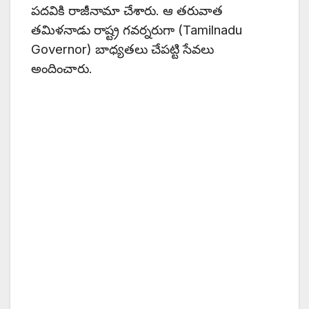
పదవికి రాజీనామా చేశారు. ఆ తరువాత
తమిళనాడు రాష్ట్ర గవర్నరుగా (Tamilnadu
Governor) బాధ్యతలు చేపట్టి సేవలు
అందించారు.