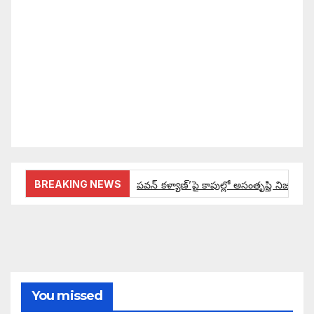
సమాజంలో సంపద, అధికార ఫలాలు అందరికీ సమానంగా
దక్కాలి అంటే రాజ్యాధికారంలో మార్పు రావాలి. ఆ మార్పు
కోసం రాజ్యాంగ బద్దంగా మనమంతా ఏమి చేయాలి?
సమాజాన్ని ఎలా చైతన్య పరచాలి అనే ఆలోచనలో భాగంగా
వచ్చినదే మన Akshara Satyam. మా ఈ చిరు
ప్రయత్నాన్ని మీ పెద్ద మనస్సుతో ఆశీర్వదిస్తారు అని
కోరుకొంటున్నాము.
BREAKING NEWS
పవన్ కళ్యాణ్’పై కాపుల్లో అసంతృప్తి నిజమేనా:
ఔరా అనిపించేలా డిప్యూటీ సీఎం పవన్ కళ్యాణ్ ప్రో
అంచనాలకు ఆమడ దూరంలో జనసేనాని?: అక్ష
పవన్ కళ్యాణ్ ద్వారా బడుగులకు అధికారం ఎం
You missed