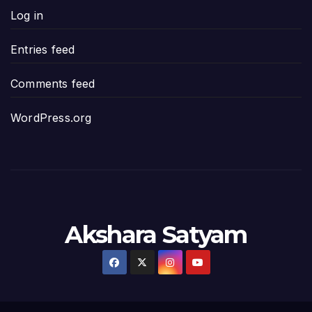
Log in
పావలా ముఖ్యమంత్రి అంటూ జగన్ రెడ్డిపై గర్జి
Entries feed
ఐసియూలో ఉన్న వైసీపీ-అంతకంతకు ఎదుగుతు
Comments feed
ప్రభుత్వానికి సవాళ్లు – ప్రభుత్వ పెద్దలకు భవ
WordPress.org
మోసకారి వైసీపీ అంటూ విరుచుకు పడిన నాదె
జగన్ రెడ్డి మాకొద్దు బాబోయ్… ఎందుకంటే
ఎవరి కోసమయ్యా మీ అలకలు-ఆవేశాలు: అక్ష
Akshara Satyam
అంజనీపుత్రా! స్పష్టత కరువవుతోంది: అక్షర సం
వ్యవస్థలను మేనేజ్ చేయడంలో జగన్ దిట్ట: క
చిత్తూరు జిల్లాలో కొణిదెల నాగబాబు పర్యటనతో 