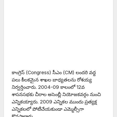
కాంగ్రెస్‌ (Congress) సీఎం (CM) లందరి వద్ద
పలు కీలకమైన శాఖల బాధ్యతలను రోశయ్య
నిర్వర్తించారు. 2004-09 కాలంలో 12వ
శాసనసభకు చీరాల అసెంబ్లీ నియోజకవర్గం నుంచి
ఎన్నికయ్యారు. 2009 ఎన్నికల ముందు ప్రత్యక్ష
ఎన్నికలలో పోటీచేయకుండా ఎమ్మెల్సీగా
కొనసాగారు.