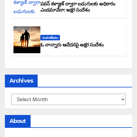
పవన్ కళ్యాణ్ ద్వారా బడుగులకు అధికారం
ఎండమావేనా: అక్షర సందేశం
సంపాదకీయం
ఓ నాన్నారు ఆవేదనపై అక్షర సందేశం
Archives
About