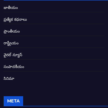
ఏపీలో రౌడీలు రాజ్యాలేలుతున్నారు. తరిమి కొట్టడా
జాతీయం
సీఎం సన్నిహిత సంస్థ ఇండోసోల్’కి 8,348 
ప్రత్యేక కధనాలు
విద్యారంగంలోని అవినీతి తిమింగలాల గుట్టు వి
ప్రాంతీయం
జగనన్న పాల వెల్లువ పథకంలో పొంగి పొర్లుతున్
రాష్ట్రీయం
బటన్లు నొక్కే సీఎంపై నాదెండ్ల మనోహర్ సంచల
వైరల్ న్యూస్
తెలంగాణ అభివృద్ధి ఆకాంక్ష నెరవేరాలంటే బీజేప
సంపాదకీయం
సినిమా
జనసేన-టీడీపీల సంయుక్త సమావేశంలో సంచల
విజయవాడ, గుంటూరుకు దీటుగా తెనాలిని అభివ
META
జనప్రభంజనం మధ్య ముదినేపల్లిలో జనసేనాని 