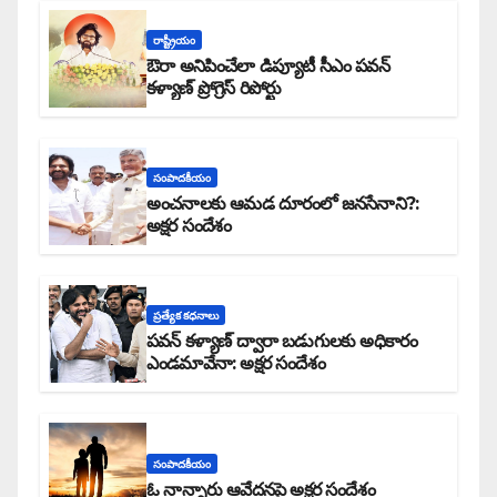
రాష్ట్రీయం
ఔరా అనిపించేలా డిప్యూటీ సీఎం పవన్
కళ్యాణ్ ప్రోగ్రెస్ రిపోర్టు
సంపాదకీయం
అంచనాలకు ఆమడ దూరంలో జనసేనాని?:
అక్షర సందేశం
ప్రత్యేక కధనాలు
పవన్ కళ్యాణ్ ద్వారా బడుగులకు అధికారం
ఎండమావేనా: అక్షర సందేశం
సంపాదకీయం
ఓ నాన్నారు ఆవేదనపై అక్షర సందేశం