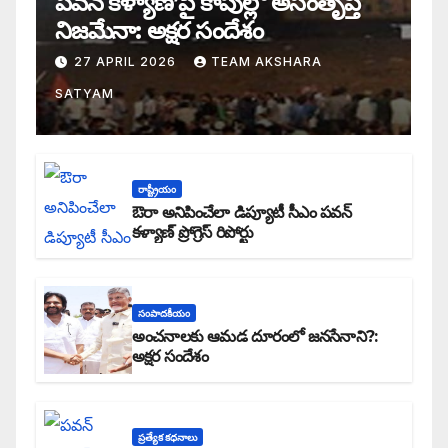
పవన్ కళ్యాణ్’పై కాపుల్లో అసంతృప్తి
నిజమేనా: అక్షర సందేశం
27 APRIL 2026
TEAM AKSHARA
SATYAM
రాష్ట్రీయం
ఔరా అనిపించేలా డిప్యూటీ సీఎం పవన్
కళ్యాణ్ ప్రోగ్రెస్ రిపోర్టు
సంపాదకీయం
అంచనాలకు ఆమడ దూరంలో జనసేనాని?:
అక్షర సందేశం
ప్రత్యేక కధనాలు