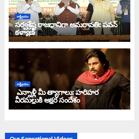
రాష్ట్రీయం
సర్వశ్రేష్ఠ రాజధానిగా అమరావతి: పవన్
కళ్యాణ్
రాష్ట్రీయం
ఎన్నాళ్లీ మీ త్యాగాలు: హరిహర
వీరమల్లుకి అక్షర సందేశం
Our Sensational Videos