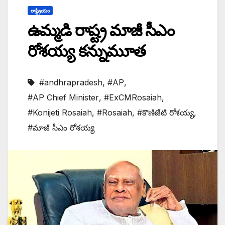
రాష్ట్రీయం
ఉమ్మడి రాష్ట్ర మాజీ సీఎం
రోశయ్య కన్నుమూత
#andhrapradesh
,
#AP
,
#AP Chief Minister
,
#ExCMRosaiah
,
#Konijeti Rosaiah
,
#Rosaiah
,
#కొణిజేటి రోశయ్య
,
#మాజీ సీఎం రోశయ్య