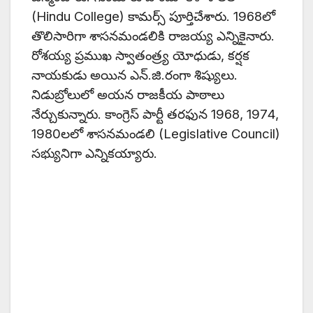
(Hindu College) కామర్స్ పూర్తిచేశారు. 1968లో
తొలిసారిగా శాసనమండలికి రాజయ్య ఎన్నికైనారు.
రోశయ్య ప్రముఖ స్వాతంత్ర్య యోధుడు, కర్షక
నాయకుడు అయిన ఎన్.జి.రంగా శిష్యులు.
నిడుబ్రోలులో అయన రాజకీయ పాఠాలు
నేర్చుకున్నారు. కాంగ్రెస్ పార్టీ తరఫున 1968, 1974,
1980లలో శాసనమండలి (Legislative Council)
సభ్యునిగా ఎన్నికయ్యారు.