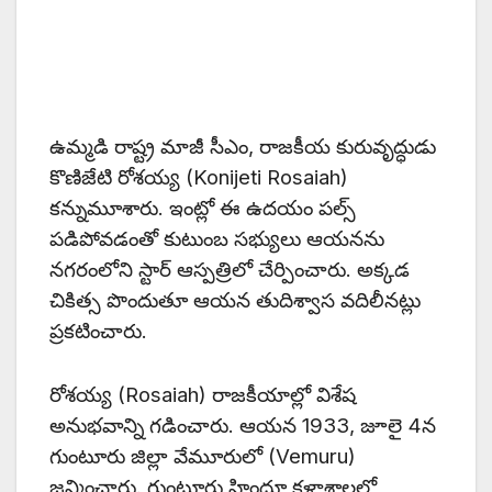
ఉమ్మడి రాష్ట్ర మాజీ సీఎం, రాజకీయ కురువృద్ధుడు
కొణిజేటి రోశయ్య (Konijeti Rosaiah)
కన్నుమూశారు. ఇంట్లో ఈ ఉదయం పల్స్‌
పడిపోవడంతో కుటుంబ సభ్యులు ఆయనను
నగరంలోని స్టార్‌ ఆస్పత్రిలో చేర్పించారు. అక్కడ
చికిత్స పొందుతూ ఆయన తుదిశ్వాస వదిలీనట్లు
ప్రకటించారు.
రోశయ్య (Rosaiah) రాజకీయాల్లో విశేష
అనుభవాన్ని గడించారు. ఆయన 1933, జూలై 4న
గుంటూరు జిల్లా వేమూరులో (Vemuru)
జన్మించారు. గుంటూరు హిందూ కళాశాలలో