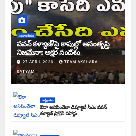
సంపాదకీయం
పవన్ కళ్యాణ్’పై కాపుల్లో అసంతృప్తి
నిజమేనా: అక్షర సందేశం
27 APRIL 2026
TEAM AKSHARA
SATYAM
రాష్ట్రీయం
ఔరా అనిపించేలా డిప్యూటీ సీఎం పవన్
కళ్యాణ్ ప్రోగ్రెస్ రిపోర్టు