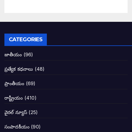
కూటమి మేనిఫెస్టోపై పవన్ కళ్యాణ్ సంచలన వ్
పిఠాపురం జనసైనికుల గర్జనకు షేక్ అయిన ఏపీ
పవన్ కళ్యాణ్ నామినేషన్ సందర్భంగా పలు ఆ
CATEGORIES
టీడీపీతో పొత్తు పెట్టుకొన్న జనసేనకి ఓటు ఎం
జాతీయం
(96)
ప్రజల్లో తిరగలేకపోతున్న జనసేనాని అనే ఆరోప
ప్రత్యేక కధనాలు
(48)
జనసేనకు గాజు గ్లాసు గుర్తును ఖరారు చేసిన క
ప్రాంతీయం
(69)
నాన్నా లోకేశా! మా కళ్ళు తెరిపించినందుకు ధన
రాష్ట్రీయం
(410)
పవన్ కళ్యాణ్-చంద్రబాబు కీలక భేటీ అందుకేనా
వైరల్ న్యూస్
(25)
గెలుపే లక్ష్యంగా దశాబ్దం పాటు పొత్తు: పవన్ కళ
సంపాదకీయం
(90)