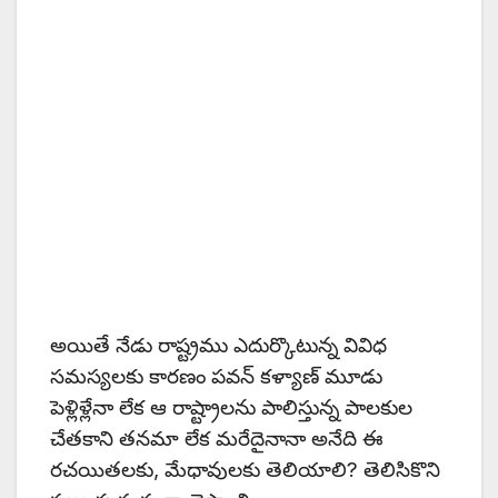
అయితే నేడు రాష్ట్రము ఎదుర్కొటున్న వివిధ
సమస్యలకు కారణం పవన్ కళ్యాణ్ మూడు
పెళ్లిళ్లేనా లేక ఆ రాష్ట్రాలను పాలిస్తున్న పాలకుల
చేతకాని తనమా లేక మరేదైనానా అనేది ఈ
రచయితలకు, మేధావులకు తెలియాలి? తెలిసికొని