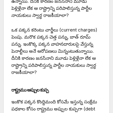
ఉన్నాయి. దీనికి కారణం జనసేనాని మూడు
పెళ్లిళ్లేనా లేక ఆ రాష్ట్రాన్ని పరిపాలిస్తున్న పార్టీల
నాయకులు స్వార్ధ రాజకీయాలా?
ఒక పక్కన కరెంటు చార్జీలు (current charges)
పెంపు. మరొక పక్కన చెత్త పన్ను, బాత్ రూమ్
పన్ను. ఇంకొక్క పక్కన వాహనదారులపై వేస్తున్న
పెనాల్టీలు అనే ఆరోపణలు మిన్నంటుతున్నాయి.
దీనికి కారణం జనసేనాని మూడు పెళ్లిళ్లేనా లేక ఆ
రాష్ట్రాన్ని పరిపాలిస్తున్న పార్టీల నాయకులు స్వార్ధ
రాజకీయాలా?
రాష్ట్రము అప్పుల కుప్ప
ఇంకొక పక్కన కొంద్దిమంది కోసమే ఇస్తున్న సంక్షేమ
పధకాల కోసం రాష్ట్రము అప్పుల కుప్పగా (debt