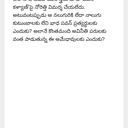
కళ్యాణ్’పై నోరెత్తి విమర్శ చేయలేదు.
అటువంటప్పుడు ఆ నలుగురికి లేదా నాలుగు
కుటుంబాలకు లేని భాధ పవన్ ప్రత్యర్థులకు
ఎందుకు? అలానే కొంతమంది అవినీతి పరులకు
వంత పాడుతున్న ఈ అమేధావులకు ఎందుకు?