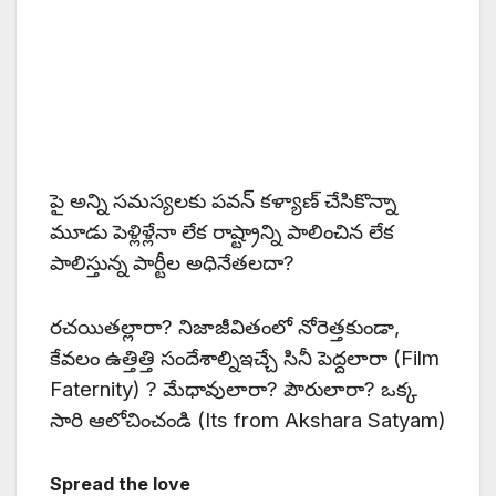
పై అన్ని సమస్యలకు పవన్ కళ్యాణ్ చేసికొన్నా
మూడు పెళ్లిళ్లేనా లేక రాష్ట్రాన్ని పాలించిన లేక
పాలిస్తున్న పార్టీల అధినేతలదా?
రచయితల్లారా? నిజాజీవితంలో నోరెత్తకుండా,
కేవలం ఉత్తిత్తి సందేశాల్నిఇచ్చే సినీ పెద్దలారా (Film
Faternity) ? మేధావులారా? పౌరులారా? ఒక్క
సారి ఆలోచించండి (Its from Akshara Satyam)
Spread the love