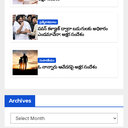
ప్రత్యేక కధనాలు
పవన్ కళ్యాణ్ ద్వారా బడుగులకు అధికారం
ఎండమావేనా: అక్షర సందేశం
సంపాదకీయం
ఓ నాన్నారు ఆవేదనపై అక్షర సందేశం
Archives