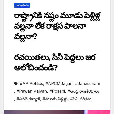
సంపాదకీయం
రాష్ట్రానికి నష్టం మూడు పెళ్లిళ్ల
వల్లనా లేక రాక్షస పాలనా
వల్లనా?
రచయితలు, సినీ పెద్దలు జర
ఆలోచించండి?
#AP Politics
,
#APCMJagan
,
#Janasenani
,
#Pawan Kalyan
,
#Posani
,
#ఆంధ్ర రాజకీయాలు
,
#పవన్ కళ్యాణ్
,
#మూడు పెళ్లిళ్లు
,
#సినీ పరిశ్రమ