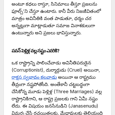
అంటూ కధలు రాస్తూ, సినిమాలు తీస్తూ ప్రజలను
ఫూల్స్’ని చేస్తూ ఉంటారు. కానీ వీరు నిజజీవితంలో
మాత్రం అవినీతికి వంత పాడుతూ, ధర్మం చర
అన్నట్లుగా మాట్లాడుతూ సమాజ వినాశకులుగా
ఉంటున్నారు అని ప్రజలు భావిస్తున్నారు.
పవన్ పెళ్లిళ్ల వల్ల నష్టం ఎవరికి?
ఒక రాష్ట్రాన్ని పాలించేవాడు అవినీతిపరుడైన
(Corruptionist), దుర్మార్గుడు (Cruel) అయినా,
రాక్షస స్వభావం కలవాడు
అయినా ఆ రాష్ట్రము
తీవ్రంగా నష్టపోతోంది. అంతేకానీ చట్టబద్ధంగా
చేసికోన్న మూడు పెళ్లిళ్ల (Three Marriages) వల్ల
రాష్ట్రానికిగాని, ఆ రాష్ట్ర ప్రజలకు గాని ఏమీ నష్టం
లేదు. ఈ విషయం జనసేనుడిని (Janasenudu)
విమర్శ చేసే రచయితలకు, మేధావులకు తెలియంది