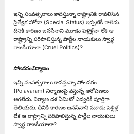
ఇన్ని సంవత్సరాలు కావస్తున్నా రాష్ట్రానికి రావలిసిన
ప్రేత్యేక హోదా (Special Status) ఇప్పటికీ రాలేదు.
దీనికి కారణం జనసేనాని మూడు పెళ్లిళ్లేనా లేక ఆ
రాష్ట్రాన్ని పరిపాలిస్తున్న పార్టీల నాయకులు స్వార్ధ
రాజకీయాలా (Cruel Politics)?
పోలవరం నిర్మాణం
ఇన్ని సంవత్సరాలు కావస్తున్నా పోలవరం
(Polavaram) నిర్మాణంపై వస్తున్న ఆరోపణలు
ఆగలేదు. నిర్మాణ దశ ఏమిటో ఎవ్వరికీ పూర్తిగా
తెలియదు. దీనికి కారణం జనసేనాని మూడు పెళ్లిళ్ల
లేక ఆ రాష్ట్రాన్ని పరిపాలిస్తున్న పార్టీల నాయకులు
స్వార్ధ రాజకీయాలా?