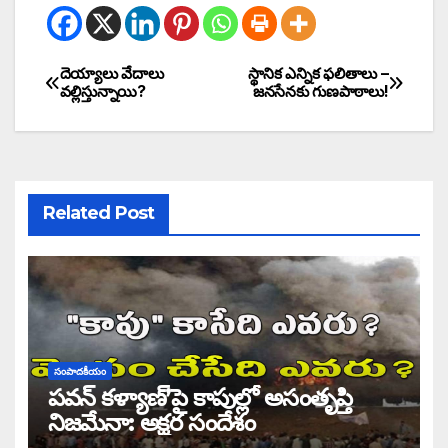
దెయ్యాలు వేదాలు
స్థానిక ఎన్నిక ఫలితాలు –
వల్లిస్తున్నాయి?
జనసేనకు గుణపాఠాలు!
Related Post
సంపాదకీయం
పవన్ కళ్యాణ్’పై కాపుల్లో అసంతృప్తి
నిజమేనా: అక్షర సందేశం