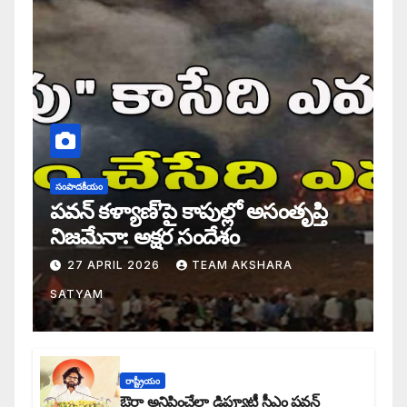
సంపాదకీయం
పవన్ కళ్యాణ్’పై కాపుల్లో అసంతృప్తి
నిజమేనా: అక్షర సందేశం
27 APRIL 2026
TEAM AKSHARA
SATYAM
రాష్ట్రీయం
ఔరా అనిపించేలా డిప్యూటీ సీఎం పవన్