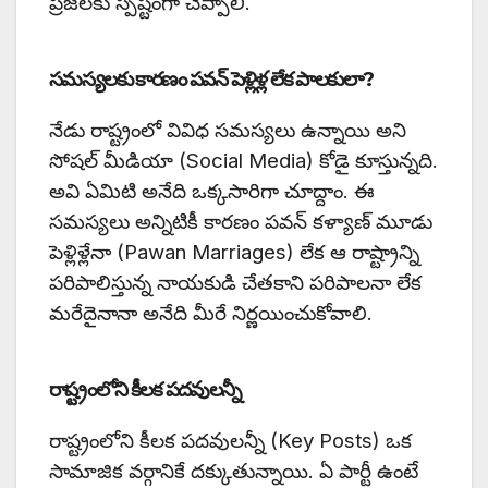
ప్రజలకు స్పష్టంగా చెప్పాలి.
సమస్యలకు కారణం పవన్ పెళ్లిళ్ల లేక పాలకులా?
నేడు రాష్ట్రంలో వివిధ సమస్యలు ఉన్నాయి అని
సోషల్ మీడియా (Social Media) కోడై కూస్తున్నది.
అవి ఏమిటి అనేది ఒక్కసారిగా చూద్దాం. ఈ
సమస్యలు అన్నిటికీ కారణం పవన్ కళ్యాణ్ మూడు
పెళ్లిళ్లేనా (Pawan Marriages) లేక ఆ రాష్ట్రాన్ని
పరిపాలిస్తున్న నాయకుడి చేతకాని పరిపాలనా లేక
మరేదైనానా అనేది మీరే నిర్ణయించుకోవాలి.
రాష్ట్రంలోని కీలక పదవులన్నీ
రాష్ట్రంలోని కీలక పదవులన్నీ (Key Posts) ఒక
సామాజిక వర్గానికే దక్కుతున్నాయి. ఏ పార్టీ ఉంటే