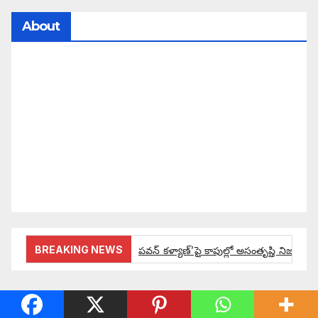
About
సమాజంలో సంపద, అధికార ఫలాలు అందరికీ సమానంగా
దక్కాలి అంటే రాజ్యాధికారంలో మార్పు రావాలి. ఆ మార్పు
కోసం రాజ్యాంగ బద్దంగా మనమంతా ఏమి చేయాలి?
సమాజాన్ని ఎలా చైతన్య పరచాలి అనే ఆలోచనలో భాగంగా
వచ్చినదే మన Akshara Satyam. మా ఈ చిరు
ప్రయత్నాన్ని మీ పెద్ద మనస్సుతో ఆశీర్వదిస్తారు అని
కోరుకొంటున్నాము.
BREAKING NEWS
పవన్ కళ్యాణ్’పై కాపుల్లో అసంతృప్తి నిజమేనా:
ఔరా అనిపించేలా డిప్యూటీ సీఎం పవన్ కళ్యాణ్ ప్రో