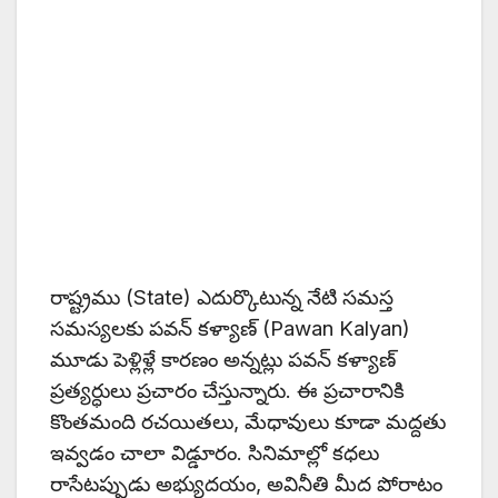
రాష్ట్రము (State) ఎదుర్కొటున్న నేటి సమస్త
సమస్యలకు పవన్ కళ్యాణ్ (Pawan Kalyan)
మూడు పెళ్లిళ్లే కారణం అన్నట్లు పవన్ కళ్యాణ్
ప్రత్యర్ధులు ప్రచారం చేస్తున్నారు. ఈ ప్రచారానికి
కొంతమంది రచయితలు, మేధావులు కూడా మద్దతు
ఇవ్వడం చాలా విడ్డూరం. సినిమాల్లో కధలు
రాసేటప్పుడు అభ్యుదయం, అవినీతి మీద పోరాటం