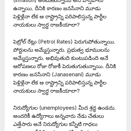
(inflation) అంటుతున్నాయి అనే వాస్తవాలు
ఉన్నాయి. దీనికి కారణం జనసేనాని మూడు
పెళ్లిళ్లేనా లేక ఆ రాష్ట్రాన్ని పరిపాలిస్తున్న పార్టీల
నాయకులు స్వార్ధ రాజకీయాలా?
పెట్రోల్ రేట్లు (Petrol Rates) పెరుగుపోతున్నాయి.
పోర్టులను అమ్మేస్తున్నారు. ప్రభుత్వ భూములను
అమ్మేస్తున్నారు. అభివుతుది కుంటుపడింది అనే
ఆరోపణలు రోజు రోజుకీ పెరుతుగుతున్నాయి. దీనికి
కారణం జనసేనాని (Janasenani) మూడు
పెళ్లిళ్లేనా లేక ఆ రాష్ట్రాన్ని పరిపాలిస్తున్న పార్టీల
నాయకులు స్వార్ధ రాజకీయాలా?
నిరుద్యోగుల (unemployees) మీద శ్రద్ధ ఉండదు.
అందరికీ ఉద్యోగాలు అన్నవారు నేడు చేతులు
ఎత్తేసారు అనే నిరుద్యోగుల కన్నీటి గాధలు