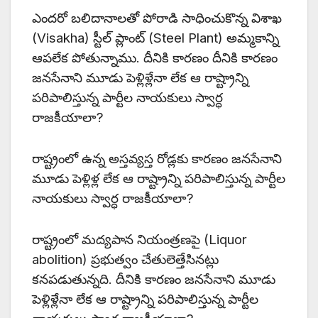
ఎందరో బలిదానాలతో పోరాడి సాధించుకొన్న విశాఖ
(Visakha) స్టీల్ ప్లాంట్ (Steel Plant) అమ్మకాన్ని
ఆపలేక పోతున్నాము. దీనికి కారణం దీనికి కారణం
జనసేనాని మూడు పెళ్లిళ్లేనా లేక ఆ రాష్ట్రాన్ని
పరిపాలిస్తున్న పార్టీల నాయకులు స్వార్ధ
రాజకీయాలా?
రాష్ట్రంలో ఉన్న అస్తవ్యస్త రోడ్లకు కారణం జనసేనాని
మూడు పెళ్లిళ్ల లేక ఆ రాష్ట్రాన్ని పరిపాలిస్తున్న పార్టీల
నాయకులు స్వార్ధ రాజకీయాలా?
రాష్ట్రంలో మద్యపాన నియంత్రణపై (Liquor
abolition) ప్రభుత్వం చేతులెత్తేసినట్లు
కనపడుతున్నది. దీనికి కారణం జనసేనాని మూడు
పెళ్లిళ్లేనా లేక ఆ రాష్ట్రాన్ని పరిపాలిస్తున్న పార్టీల