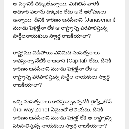
ఆ వర్గానికి దక్కుతున్నాయి. మిగిలిన వారికి
అధికార ఫలాను దక్కడం లేదు అనే ఆరోపణలు
ఉన్నాయి. దీనికి కారణం జనసేనాని (Janasenani)
మూడు పెళ్లిళ్లేనా లేక ఆ రాష్ట్రాన్ని పరిపాలిస్తున్న
పార్టీలనాయకులు స్వార్ధ రాజకీయాలా?
రాష్ట్రము విడిపోయి ఎనిమిది సంవత్సరాలు
కావస్తున్నా నేటికీ రాజధాని (Capital) లేదు. దీనికి
కారణం జనసేనాని మూడు పెళ్లిళ్లేనా లేక ఆ
రాష్ట్రాన్ని పరిపాలిస్తున్న పార్టీల నాయకులు స్వార్ధ
రాజకీయాలా?
ఇన్ని సంవత్సరాలు కావస్తున్నాఇప్పటికీ రైల్వే_జోన్
(Railway Zone) ఏమైందో తెలియదు. దీనికి
కారణం జనసేనాని మూడు పెళ్లిళ్ల లేక ఆ రాష్ట్రాన్ని
పరిపాలిస్తున్న నాయకులు స్వార్ధ రాజకీయాలా?