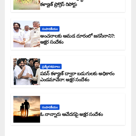
కళ్యాణ్ ప్రోగ్రెస్ రిపోర్టు
సంపాదకీయం
అంచనాలకు ఆమడ దూరంలో జనసేనాని?:
అక్షర సందేశం
ప్రత్యేక కధనాలు
పవన్ కళ్యాణ్ ద్వారా బడుగులకు అధికారం
ఎండమావేనా: అక్షర సందేశం
సంపాదకీయం
ఓ నాన్నారు ఆవేదనపై అక్షర సందేశం