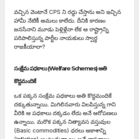
వచ్చిన వెంటానే CPS ని రద్దు చేస్తాను అని ఇచ్చిన
హామీ నేటికీ అమలు కాలేదు. దీనికి కారణం
జనసేనాని మూడు పెళ్లిళ్లేనా లేక ఆ రాష్ట్రాన్ని
పరిపాలిస్తున్న పార్టీల నాయకులు స్వార్ధ
రాజకీయాలా?
సంక్షేమ పధకాలు (Welfare Schemes) అతి
కొద్దమందికే
ఒక పక్కన సంక్షేమ పధకాలు అతి కొద్దమందికే
దక్కుతున్నాయి. మిగిలినవారు విలపిస్తున్న గాని
వీరికి ఆ పధకాలు దక్కడం లేదు అనే ఆరోపణలు
ఉన్నాయి. మరొక పక్కన నిత్యావస వస్తువుల
(Basic commodities) ధరలు ఆకాశాన్ని