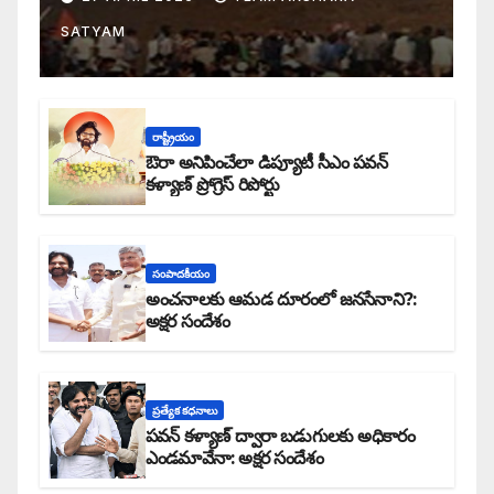
SATYAM
రాష్ట్రీయం
ఔరా అనిపించేలా డిప్యూటీ సీఎం పవన్
కళ్యాణ్ ప్రోగ్రెస్ రిపోర్టు
సంపాదకీయం
అంచనాలకు ఆమడ దూరంలో జనసేనాని?:
అక్షర సందేశం
ప్రత్యేక కధనాలు
పవన్ కళ్యాణ్ ద్వారా బడుగులకు అధికారం
ఎండమావేనా: అక్షర సందేశం