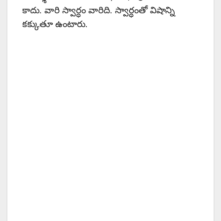
కాదు. వారి స్వార్ధం వారిది. స్వార్ధంతో విషాన్ని
కక్కుతూ ఉంటారు.