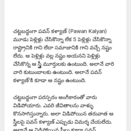
చట్టబద్ధంగా పవన్ కళ్యాణ్ (Pawan Kalyan)
మూడు పెళ్లిళ్లు చేసికొన్నా లేక 5 పెళ్లిళ్లు చేసికొన్నా
రాష్ట్రానికి గాని లేదా సమాజానికి గాని వచ్చే నష్టం
లేదు. ఆ పెళ్లిళ్లు వల్ల నష్టం ఆయనని పెళ్లిళ్లు
చేసికొన్న ఆ స్త్త్రీ మూర్తులకు ఉంటుంది. అలానే వారి
వారి కుటుంబాలకు ఉంటుంది. అలానే పవన్
కళ్యాణ్’కి కూడా ఆ నష్టం ఉంటుంది.
చట్టబద్ధంగా పరస్పరం అంగీకారంతో వారు
విడిపోయారు. ఎవరి జీవితాలను వాళ్ళు
కొనసాగిస్తున్నారు. అలా విడిపోయిన తరువాత ఆ
స్త్రీలపై పవన్ కళ్యాణ్ ఎప్పుడు విమర్శ చేయలేదు.
అలానే ఆ విడిపోయిన స్త్రీలు కూడా పవన్