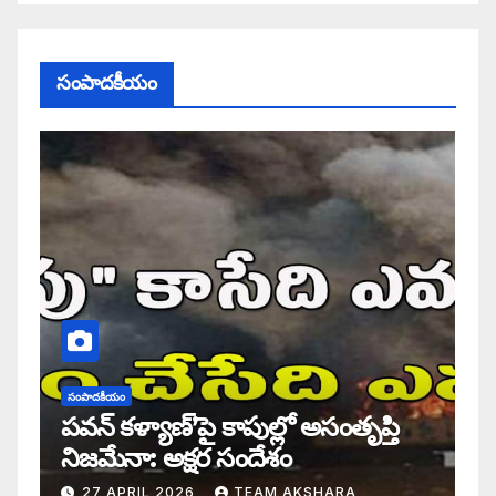
సంపాదకీయం
సంపాదకీయం
పవన్ కళ్యాణ్’పై కాపుల్లో అసంతృప్తి
నిజమేనా: అక్షర సందేశం
27 APRIL 2026
TEAM AKSHARA