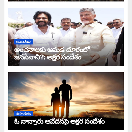
సంపాదకీయం
అంచనాలకు ఆమడ దూరంలో
జనసేనాని?: అక్షర సందేశం
సంపాదకీయం
ఓ నాన్నారు ఆవేదనపై అక్షర సందేశం