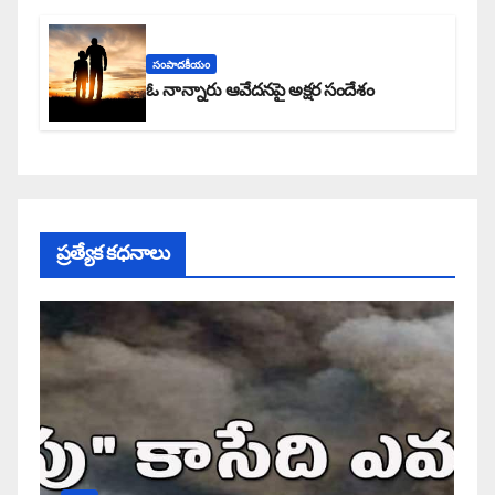
సంపాదకీయం
ఓ నాన్నారు ఆవేదనపై అక్షర సందేశం
ప్రత్యేక కధనాలు