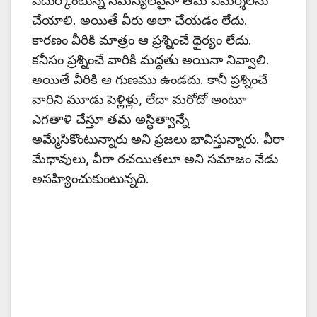
ఎదుర్కొంటున్న సమస్యలపైనా తమ విమర్శలను
చేయాలి. అయితే వీరు అలా చేయడం లేదు.
కారణం వీరికి మాత్రం ఆ ప్రశ్నించే ధైర్యం లేదు.
కనీసం ప్రశ్నించే వారికి మద్దతు అయినా నివ్వాలి.
అయితే వీరికి ఆ గుణము ఉండదు. కానీ ప్రశ్నించే
వారిని మూడు పెళ్లిళ్లు, లేదా మరోదో అంటూ
ఎగతాళి చేస్తూ తమ అస్థిత్వాన్నే
అమ్మేసికొంటున్నారు అని ప్రజలు భావిస్తున్నారు. వీరా
మేధావులు, వీరా రచయితలూ అని సమాజం నేడు
అసహ్యించుకుంటున్నది.