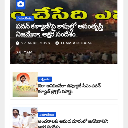
సంపాదకీయం
పవన్ కళ్యాణ్’పై కాపుల్లో అసంతృప్తి
నిజమేనా: అక్షర సందేశం
27 APRIL 2026
TEAM AKSHARA
SATYAM
రాష్ట్రీయం
ఔరా అనిపించేలా డిప్యూటీ సీఎం పవన్
కళ్యాణ్ ప్రోగ్రెస్ రిపోర్టు
సంపాదకీయం
అంచనాలకు ఆమడ దూరంలో జనసేనాని?:
అక్షర సందేశం