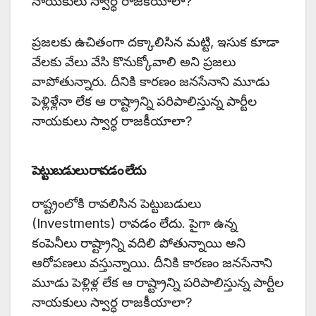
నాయకులు స్వార్ధ రాజకీయాలా?
ప్రజలకు ఉచితంగా దక్కాలిసిన మట్టి, ఇసుక కూడా
వేలకు వేలు వేసి కొనుక్కోవాలి అని ప్రజలు
వాపోతున్నారు. దీనికి కారణం జనసేనాని మూడు
పెళ్లిళ్లేనా లేక ఆ రాష్ట్రాన్ని పరిపాలిస్తున్న పార్టీల
నాయకులు స్వార్ధ రాజకీయాలా?
పెట్టుబడులు రావడం లేదు
రాష్ట్రంలోకి రావలిసిన పెట్టుబడులు
(Investments) రావడం లేదు. పైగా ఉన్న
కంపెనీలు రాష్ట్రాన్ని వదిలి పోతున్నాయి అని
ఆరోపణలు వస్తున్నాయి. దీనికి కారణం జనసేనాని
మూడు పెళ్లిళ్ల లేక ఆ రాష్ట్రాన్ని పరిపాలిస్తున్న పార్టీల
నాయకులు స్వార్ధ రాజకీయాలా?