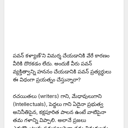
పవన్ కళ్యాణ్’ని విమర్శ చేయడానికి వేరే కారణం
వీరికి దొరకడం లేదు. అందుకే వీరు పవన్
వ్యక్తిత్వాన్ని హననం చేయడానికి పవన్ ప్రత్యర్ధులు
ఈ విధంగా ప్రయత్నం చేస్తున్నారా?
రచయితలు (writers) గాని, మేధావులుగాని
(Intellectuals), పెద్దలు గాని ఏదైనా ప్రభుత్వ
అనినీతిపైన, కక్షపూరిత పాలన ఉంటే వాటిపైనా
తమ గళాన్ని విప్పాలి. అలానే ప్రజలు