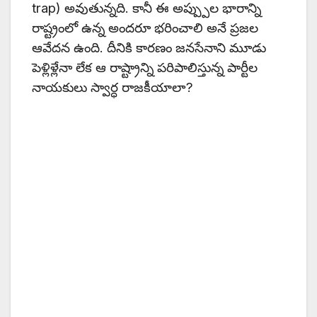
trap) అవుతున్నది. కానీ ఈ అప్ప్పుల భారాన్ని
రాష్ట్రంలో ఉన్న అందరూ భరించాలి అనే ప్రజల
ఆవేదన ఉంది. దీనికి కారణం జనసేనాని మూడు
పెళ్లిళ్లేనా లేక ఆ రాష్ట్రాన్ని పరిపాలిస్తున్న పార్టీల
నాయకులు స్వార్ధ రాజకీయాలా?