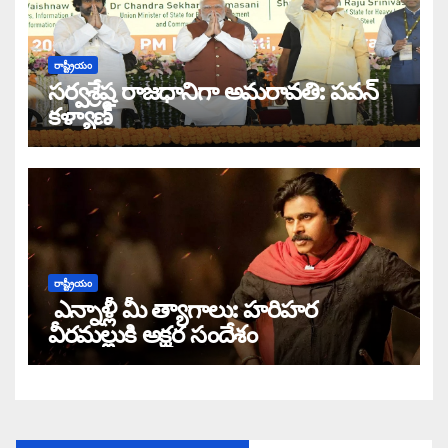
రాష్ట్రీయం
సర్వశ్రేష్ఠ రాజధానిగా అమరావతి: పవన్
కళ్యాణ్
రాష్ట్రీయం
ఎన్నాళ్లీ మీ త్యాగాలు: హరిహర
వీరమల్లుకి అక్షర సందేశం