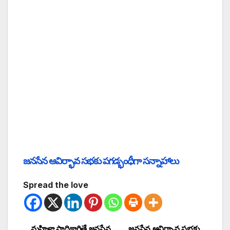
జనసేన ఆవిర్భావ సభకు పగడ్భంధీగా సన్నాహాలు
Spread the love
మహిళా సాధికారితే జనసేన
జనసేన ఆవిర్భావ సభకు