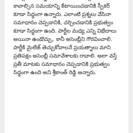
కావాల్సిన సమయాన్ని కేటాయించడానికి స్పీకర్‌
కూడా సిద్ధంగా ఉన్నారు. ఎలాంటి ప్రశ్నలు వేసినా
సమాధానం చెప్పడానికి, చర్చించడానికి ప్రభుత్వం
కూడా సిద్ధంగా ఉంది. పార్టీల మధ్య ఎన్ని విభేదాలు
అయినా ఉండొచ్చు,. కానీ అసెంబ్లీని గౌరవించాలి.
పార్టీకి మైలేజ్‌ తెచ్చుకోవాలనే ప్రయత్నాలు మాని
ప్రతిపక్షం అసెంబ్లీ సమావేశాలకు రావాలి. అలా వస్తే
ప్రతీ మాటకు సమాధానం చెప్పడానికి ప్రభుత్వం
సిద్ధంగా ఉంది అని శ్రీకాంత్ రెడ్డి అన్నారు.