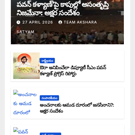
పవన్ కళ్యాణ్’పై కాపుల్లో అసంతృప్తి
నిజమేనా: అక్షర సందేశం
27 APRIL 2026
TEAM AKSHARA
SATYAM
రాష్ట్రీయం
ఔరా అనిపించేలా డిప్యూటీ సీఎం పవన్
కళ్యాణ్ ప్రోగ్రెస్ రిపోర్టు
సంపాదకీయం
అంచనాలకు ఆమడ దూరంలో జనసేనాని?:
అక్షర సందేశం