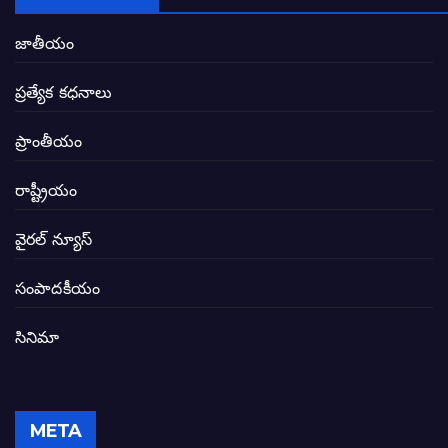
ఏపీలో రౌడీలు రాజ్యాలేలుతున్నారు. తరిమి కొట్టడా
జాతీయం
సీఎం సన్నిహిత సంస్థ ఇండోసోల్’కి 8,348 
ప్రత్యేక కధనాలు
విద్యారంగంలోని అవినీతి తిమింగలాల గుట్టు వి
ప్రాంతీయం
జగనన్న పాల వెల్లువ పథకంలో పొంగి పొర్లుతున్
రాష్ట్రీయం
బటన్లు నొక్కే సీఎంపై నాదెండ్ల మనోహర్ సంచల
వైరల్ న్యూస్
తెలంగాణ అభివృద్ధి ఆకాంక్ష నెరవేరాలంటే బీజేప
సంపాదకీయం
సినిమా
జనసేన-టీడీపీల సంయుక్త సమావేశంలో సంచల
విజయవాడ, గుంటూరుకు దీటుగా తెనాలిని అభివ
META
జనప్రభంజనం మధ్య ముదినేపల్లిలో జనసేనాని 