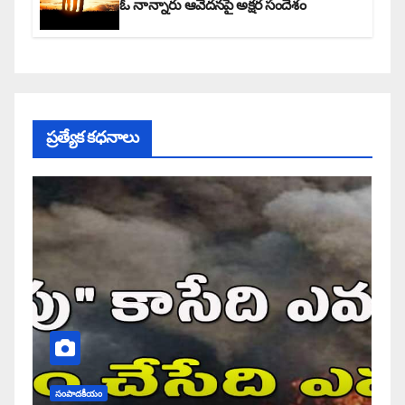
ఓ నాన్నారు ఆవేదనపై అక్షర సందేశం
ప్రత్యేక కధనాలు
సంపాదకీయం