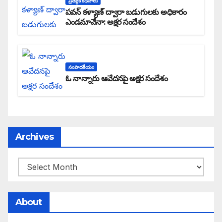
ప్రత్యేక కధనాలు
పవన్ కళ్యాణ్ ద్వారా బడుగులకు అధికారం
ఎండమావేనా: అక్షర సందేశం
సంపాదకీయం
ఓ నాన్నారు ఆవేదనపై అక్షర సందేశం
Archives
About