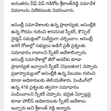
అనంతరం చీఫ్‌ విప్‌ గడికోట శ్రీకాంత్‌రెడ్డి సమావేశ
వివరాలను విలేకరులకు వివరించారు.
అసెంబ్లీ సమావేశాలకు ఉన్న ప్రాధాన్యత, అసెంబ్లీకి
ఉన్న గౌరవం గురించి శాసనసభ స్పీకర్, కౌన్సిల్‌
చైర్మన్‌ సమక్షంలో సుదీర్ఘంగా చర్చించాం. అసెంబ్లీ
జరిగే రోజుల్లో సభ్యులు అడిగే ప్రతీ ప్రశ్నలకు
సమాధానం రావాలని స్పీకర్‌ ఆదేశాలిచ్చారు.
అసెంబ్లీ సమావేశాల్లో జీరో అవర్‌కు కూడా
ప్రాధాన్యత ఇవ్వాలని స్పీకర్ (Speaker) చెప్పారు.
ప్రజాస్వామ్యంలో అసెంబ్లీకి ఉన్న విలువల గురించి
కూడా అధికారులకు తెలియజేశారు. పెండింగ్‌లో
ఉన్న 418 ప్రశ్నలకు త్వరగా సమాధానం
పంపించాలని స్పీకర్ చెప్పారు. భద్రత ఏర్పాట్లపై
కూడా పోలీస్‌ అధికారులకు స్పీకర్‌ ఆదేశాలు
ఇచ్చారు అని శ్రీకాంత్ రెడ్డి అన్నారు.