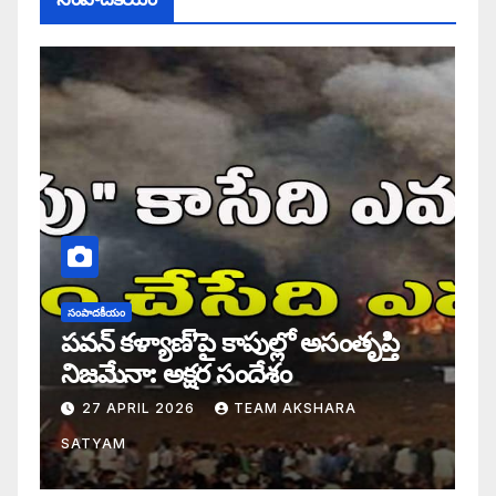
సంపాదకీయం
పవన్ కళ్యాణ్’పై కాపుల్లో అసంతృప్తి
నిజమేనా: అక్షర సందేశం
27 APRIL 2026
TEAM AKSHARA
SATYAM