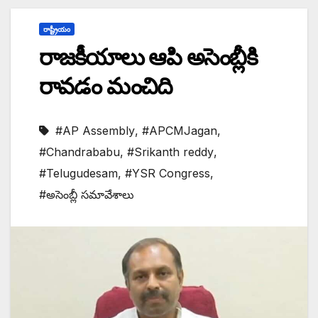
రాష్ట్రీయం
రాజకీయాలు ఆపి అసెంబ్లీకి
రావడం మంచిది
#AP Assembly
,
#APCMJagan
,
#Chandrababu
,
#Srikanth reddy
,
#Telugudesam
,
#YSR Congress
,
#అసెంబ్లీ సమావేశాలు