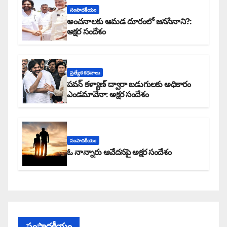
సంపాదకీయం
అంచనాలకు ఆమడ దూరంలో జనసేనాని?:
అక్షర సందేశం
ప్రత్యేక కధనాలు
పవన్ కళ్యాణ్ ద్వారా బడుగులకు అధికారం
ఎండమావేనా: అక్షర సందేశం
సంపాదకీయం
ఓ నాన్నారు ఆవేదనపై అక్షర సందేశం
సంపాదకీయం