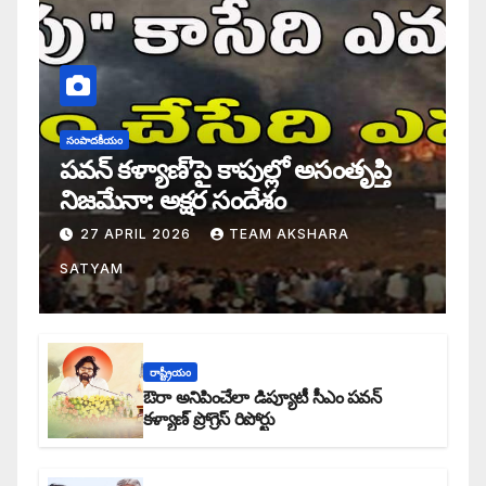
సంపాదకీయం
పవన్ కళ్యాణ్’పై కాపుల్లో అసంతృప్తి
నిజమేనా: అక్షర సందేశం
27 APRIL 2026
TEAM AKSHARA
SATYAM
రాష్ట్రీయం
ఔరా అనిపించేలా డిప్యూటీ సీఎం పవన్
కళ్యాణ్ ప్రోగ్రెస్ రిపోర్టు