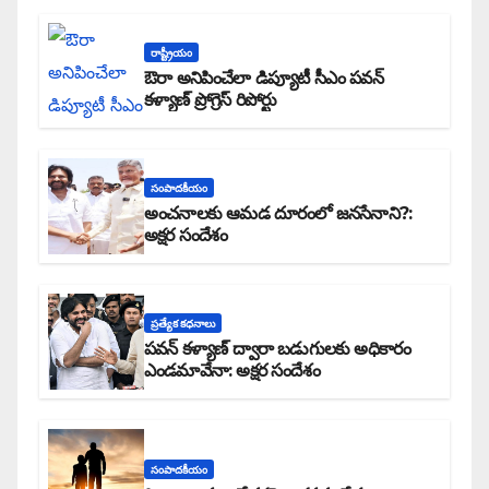
రాష్ట్రీయం
ఔరా అనిపించేలా డిప్యూటీ సీఎం పవన్
కళ్యాణ్ ప్రోగ్రెస్ రిపోర్టు
సంపాదకీయం
అంచనాలకు ఆమడ దూరంలో జనసేనాని?:
అక్షర సందేశం
ప్రత్యేక కధనాలు
పవన్ కళ్యాణ్ ద్వారా బడుగులకు అధికారం
ఎండమావేనా: అక్షర సందేశం
సంపాదకీయం