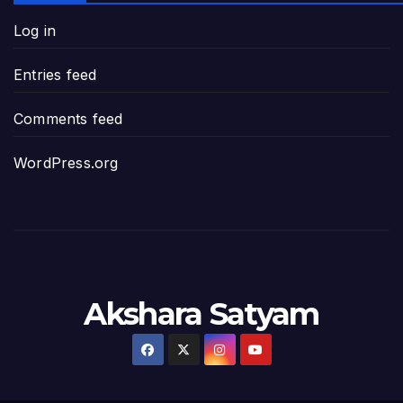
Log in
పావలా ముఖ్యమంత్రి అంటూ జగన్ రెడ్డిపై గర్జి
Entries feed
ఐసియూలో ఉన్న వైసీపీ-అంతకంతకు ఎదుగుతు
Comments feed
ప్రభుత్వానికి సవాళ్లు – ప్రభుత్వ పెద్దలకు భవ
WordPress.org
మోసకారి వైసీపీ అంటూ విరుచుకు పడిన నాదె
జగన్ రెడ్డి మాకొద్దు బాబోయ్… ఎందుకంటే
ఎవరి కోసమయ్యా మీ అలకలు-ఆవేశాలు: అక్ష
Akshara Satyam
అంజనీపుత్రా! స్పష్టత కరువవుతోంది: అక్షర సం
వ్యవస్థలను మేనేజ్ చేయడంలో జగన్ దిట్ట: క
చిత్తూరు జిల్లాలో కొణిదెల నాగబాబు పర్యటనతో 