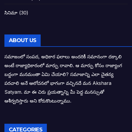
బాబూ! ముఖ్యమంత్రి ఎవరు: హరిరామ జోగయ
సినిమా
(30)
వైసీపీ సర్కార్ లో పంచాయతీలు నిర్వీర్యం: నాద
తెలంగాణ సీఎం రేవంత్ రెడ్డి విజయ రహస్యాల
ABOUT US
తెలంగాణ కొత్త సీఎంగా రేవంత్ రెడ్డి!
సమాజంలో సంపద, అధికార ఫలాలు అందరికీ సమానంగా దక్కాలి
అంటే రాజ్యాధికారంలో మార్పు రావాలి. ఆ మార్పు కోసం రాజ్యాంగ
ఎన్నికల ఫలితాలు రాబోతున్న వేల ఎవరి గోల వా
బద్దంగా మనమంతా ఏమి చేయాలి? సమాజాన్ని ఎలా చైతన్య
పరచాలి అనే ఆలోచనలో భాగంగా వచ్చినదే మన Akshara
బాధితుల ఆశలసౌధం జనసేనానికి అక్షర సందే
Satyam. మా ఈ చిరు ప్రయత్నాన్ని మీ పెద్ద మనస్సుతో
ఓరి నాన్నోయి! జరా నా గోడు విను: అక్షర సందే
ఆశీర్వదిస్తారు అని కోరుకొంటున్నాము.
అణగారిన వర్గాలకు అధికారం వచ్చిననాడే నిజమ
అసాంఘిక కార్యక్రమాల అడ్డాగా విశాఖ?
CATEGORIES