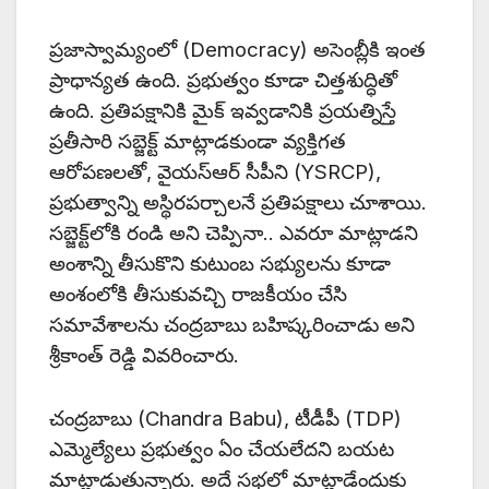
ప్రజాస్వామ్యంలో (Democracy) అసెంబ్లీకి ఇంత
ప్రాధాన్యత ఉంది. ప్రభుత్వం కూడా చిత్తశుద్ధితో
ఉంది. ప్రతిపక్షానికి మైక్‌ ఇవ్వడానికి ప్రయత్నిస్తే
ప్రతీసారి సబ్జెక్ట్‌ మాట్లాడకుండా వ్యక్తిగత
ఆరోపణలతో, వైయస్‌ఆర్‌ సీపీని (YSRCP),
ప్రభుత్వాన్ని అస్థిరపర్చాలనే ప్రతిపక్షాలు చూశాయి.
సబ్జెక్ట్‌లోకి రండి అని చెప్పినా.. ఎవరూ మాట్లాడని
అంశాన్ని తీసుకొని కుటుంబ సభ్యులను కూడా
అంశంలోకి తీసుకువచ్చి రాజకీయం చేసి
సమావేశాలను చంద్రబాబు బహిష్కరించాడు అని
శ్రీకాంత్ రెడ్డి వివరించారు.
చంద్రబాబు (Chandra Babu), టీడీపీ (TDP)
ఎమ్మెల్యేలు ప్రభుత్వం ఏం చేయలేదని బయట
మాట్లాడుతున్నారు. అదే సభలో మాట్లాడేందుకు