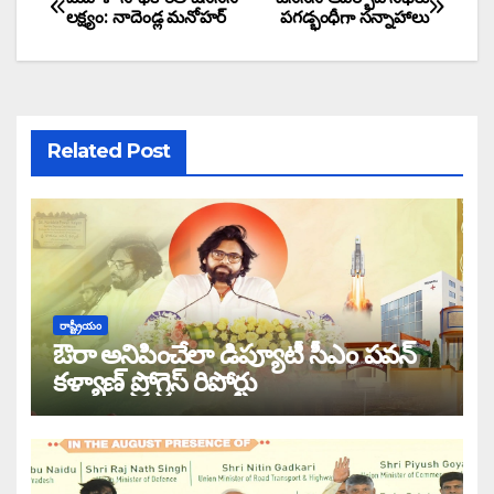
లక్ష్యం: నాదెండ్ల మనోహర్
పగడ్భంధీగా సన్నాహాలు
Related Post
రాష్ట్రీయం
ఔరా అనిపించేలా డిప్యూటీ సీఎం పవన్
కళ్యాణ్ ప్రోగ్రెస్ రిపోర్టు