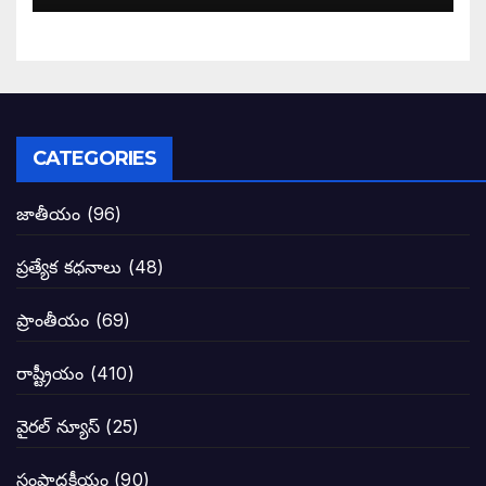
కూటమి మేనిఫెస్టోపై పవన్ కళ్యాణ్ సంచలన వ్
పిఠాపురం జనసైనికుల గర్జనకు షేక్ అయిన ఏపీ
పవన్ కళ్యాణ్ నామినేషన్ సందర్భంగా పలు ఆ
CATEGORIES
టీడీపీతో పొత్తు పెట్టుకొన్న జనసేనకి ఓటు ఎం
జాతీయం
(96)
ప్రజల్లో తిరగలేకపోతున్న జనసేనాని అనే ఆరోప
ప్రత్యేక కధనాలు
(48)
జనసేనకు గాజు గ్లాసు గుర్తును ఖరారు చేసిన క
ప్రాంతీయం
(69)
నాన్నా లోకేశా! మా కళ్ళు తెరిపించినందుకు ధన
రాష్ట్రీయం
(410)
పవన్ కళ్యాణ్-చంద్రబాబు కీలక భేటీ అందుకేనా
వైరల్ న్యూస్
(25)
గెలుపే లక్ష్యంగా దశాబ్దం పాటు పొత్తు: పవన్ కళ
సంపాదకీయం
(90)