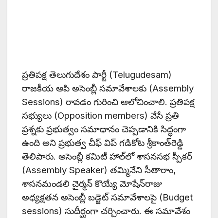
ప్రతిపక్ష తెలుగుదేశం పార్టీ (Telugudesam)
రాజకీయ ఆపి అసెంబ్లీ సమావేశాలకు (Assembly
Sessions) రావడం గురించి ఆలోచించాలి. ప్రతిపక్ష
సభ్యులు (Opposition members) వేసే ప్రతి
ప్రశ్నకు ప్రభుత్వం సమాధానం చెప్పడానికి సిద్ధంగా
ఉంది అని ప్రభుత్వ చీఫ్‌ విప్‌ గడికోట శ్రీకాంత్‌రెడ్డి
తెలిపారు. అసెంబ్లీ కమిటీ హాల్‌లో శాసనసభ స్పీకర్‌
(Assembly Speaker) తమ్మినేని సీతారాం,
శాసనమండలి చైర్మన్‌ కొయ్యే మోషేన్‌రాజు
అధ్య‌క్ష‌త‌న‌ అసెంబ్లీ బడ్జెట్‌ సమావేశాలపై (Budget
sessions) సుదీర్ఘంగా చర్చించారు. ఈ సమావేశం