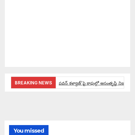
సమాజంలో సంపద, అధికార ఫలాలు అందరికీ సమానంగా
దక్కాలి అంటే రాజ్యాధికారంలో మార్పు రావాలి. ఆ మార్పు
కోసం రాజ్యాంగ బద్దంగా మనమంతా ఏమి చేయాలి?
సమాజాన్ని ఎలా చైతన్య పరచాలి అనే ఆలోచనలో భాగంగా
వచ్చినదే మన Akshara Satyam. మా ఈ చిరు
ప్రయత్నాన్ని మీ పెద్ద మనస్సుతో ఆశీర్వదిస్తారు అని
కోరుకొంటున్నాము.
BREAKING NEWS
పవన్ కళ్యాణ్’పై కాపుల్లో అసంతృప్తి నిజమేనా:
ఔరా అనిపించేలా డిప్యూటీ సీఎం పవన్ కళ్యాణ్ ప్రో
అంచనాలకు ఆమడ దూరంలో జనసేనాని?: అక్ష
పవన్ కళ్యాణ్ ద్వారా బడుగులకు అధికారం ఎం
You missed