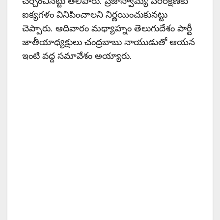
చర్చించినట్టు తెలిపారు. ప్రజాస్వామ్య పరిరక్షణకు
ఐక్యగళం వినిపించాలని నిర్ణయించుకునట్టు
చెప్పారు. ఆదివారం మధ్యాహ్నం తెలుగుదేశం పార్టీ
జాతీయాధ్యక్షులు చంద్రబాబు నాయుడుతో ఆయన
ఇంటి వద్ద సమావేశం అయ్యారు.