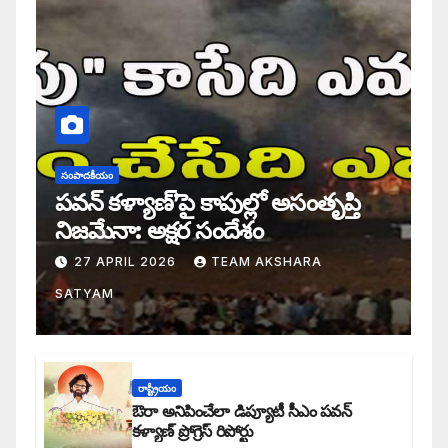
సంపాదకీయం
పవన్ కళ్యాణ్’పై కాపుల్లో అసంతృప్తి
నిజమేనా: అక్షర సందేశం
27 APRIL 2026
TEAM AKSHARA
SATYAM
రాష్ట్రీయం
ఔరా అనిపించేలా డిప్యూటీ సీఎం పవన్
కళ్యాణ్ ప్రోగ్రెస్ రిపోర్టు