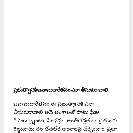
ప్రభుత్వానికి జవాబుదారీతనం ఎలా తీసుకురావాలి
జవాబుదారీతనం ఈ ప్రభుత్వానికి ఎలా
తీసుకురావాలి అనే అంశాలతో పాటు ఫీజు
రీఎంబర్స్మెంటు, పింఛన్లు, శాంతిభద్రతలు. రైతులకు
గిట్టుబాటు ధర తదితర అంశాలపై చర్చించాం. ప్రజా