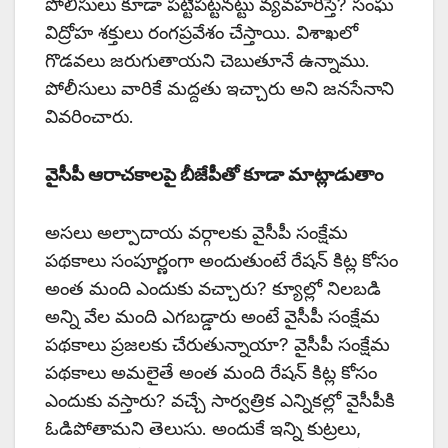
పోలీసులు కూడా పట్టిపట్టనట్టు వ్యవహరిస్తే? సంఘ
విద్రోహ శక్తులు రంగప్రవేశం చేస్తాయి. విశాఖలో
గొడవలు జరుగుతాయని చెబుతూనే ఉన్నాము.
పోలీసులు వారికే మద్దతు ఇచ్చారు అని జనసేనాని
వివరించారు.
వైసీపీ ఆరాచకాలపై బీజేపీతో కూడా మాట్లాడుతాం
అసలు అల్పాదాయ వర్గాలకు వైసీపీ సంక్షేమ
పథకాలు సంపూర్ణంగా అందుతుంటే రేషన్ కిట్ల కోసం
అంత మంది ఎందుకు వచ్చారు? క్యూల్లో నిలబడి
అన్ని వేల మంది ఎగబడ్డారు అంటే వైసీపీ సంక్షేమ
పథకాలు ప్రజలకు చేరుతున్నాయా? వైసీపీ సంక్షేమ
పథకాలు అమలైతే అంత మంది రేషన్ కిట్ల కోసం
ఎందుకు వస్తారు? వచ్చే సార్వత్రిక ఎన్నికల్లో వైసీపీకి
ఓడిపోతామని తెలుసు. అందుకే ఇన్ని కుట్రలు,