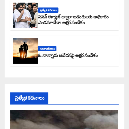
ప్రత్యేక కధనాలు
పవన్ కళ్యాణ్ ద్వారా బడుగులకు అధికారం
ఎండమావేనా: అక్షర సందేశం
సంపాదకీయం
ఓ నాన్నారు ఆవేదనపై అక్షర సందేశం
ప్రత్యేక కధనాలు