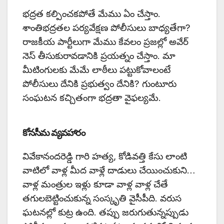
భద్రత కల్పించకపోతే మేము ఏం చేస్తాం.
శాంతిభద్రతల పర్యవేక్షణ పోలీసులు బాధ్యతేగా?
రాజకీయ పార్టీలుగా మేము కేవలం ప్రజల్లో అవేర్
నెస్ తీసుకురావడానికి ప్రయత్నం చేస్తాం. మా
మీటింగులకు మేమే లాఠీలు పట్టుకోవాలంటే
పోలీసులు దేనికి ప్రభుత్వం దేనికి? గుంటూరు
సంఘటన కచ్చితంగా భద్రతా వైఫల్యమే.
కోనసీమ వ్యవహారం
వివేకానందరెడ్డి గారి హత్య, కోడివత్తి కేసు లాంటి
వాటిలో వాళ్ల మీద వాళ్లే దాడులు చేయించుకుని…
వాళ్ల మంత్రుల ఇళ్లు కూడా వాళ్ల వాళ్ల చేతే
తగులబెట్టించుకున్న సంస్కృతి వైసీపీది. వరుస
ఘటనల్లో కుట్ర ఉంది. తప్పు జరుగుతున్నప్పుడు