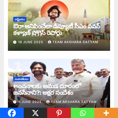
డబ్బై సంవత్సరాల గిరి చరిత్రను తిరగరాసిన ప
సీజ్ ద బోట్ కాదు – సీజ్ ద సిస్టం: జనసేనానికి
రాష్ట్రీయం
ఔరా అనిపించేలా డిప్యూటీ సీఎం పవన్
కూటమిలో కుమ్ములాటలు – వైసీపీలో కేరింతలపై
కళ్యాణ్ ప్రోగ్రెస్ రిపోర్టు
19 JUNE 2025
TEAM AKSHARA SATYAM
అంజనీ పుత్రుడు పవర్ కళ్యాణ్ పై అక్షర సందేశ
జనసేనలో చీకటి వెలుగులు
రాష్ట్ర ఉప ముఖ్యమంత్రిగా బాధ్యతలు స్వీకరిం
సంపాదకీయం
గరళకంఠుడు చేతిలో గ్రామీణం – సేనాని శాఖలప
అంచనాలకు ఆమడ దూరంలో
జనసేనాని?: అక్షర సందేశం
పవన్ కళ్యాణ్ డిప్యూటీ సీఎం – శాఖలు కేటా
5 JUNE 2025
TEAM AKSHARA SATYAM
జనసేనాని విజయం వెనుక నమ్మలేని నిజాలు: అ