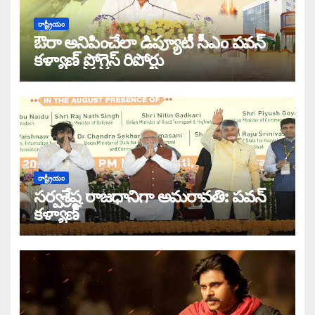
రాష్ట్రీయం
ఔరా అనిపించేలా డిప్యూటీ సీఎం పవన్
కళ్యాణ్ ప్రోగ్రెస్ రిపోర్టు
రాష్ట్రీయం
సర్వశ్రేష్ఠ రాజధానిగా అమరావతి: పవన్
కళ్యాణ్