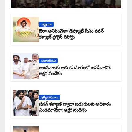
రాష్ట్రీయం
ఔరా అనిపించేలా డిప్యూటీ సీఎం పవన్
కళ్యాణ్ ప్రోగ్రెస్ రిపోర్టు
సంపాదకీయం
అంచనాలకు ఆమడ దూరంలో జనసేనాని?:
అక్షర సందేశం
ప్రత్యేక కధనాలు
పవన్ కళ్యాణ్ ద్వారా బడుగులకు అధికారం
ఎండమావేనా: అక్షర సందేశం