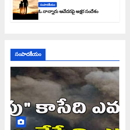
సంపాదకీయం
ఓ నాన్నారు ఆవేదనపై అక్షర సందేశం
సంపాదకీయం