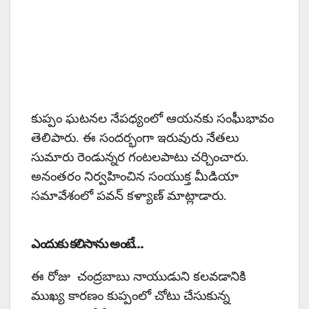
కుప్పం ఘటనల నేపధ్యంలో ఆయనకు సంఘీభావం
తెలిపారు. ఈ సందర్భంగా ఇరువురు నేతలు
సుమారు రెండున్నర గంటలపాటు చర్చించారు.
అనంతరం నిర్వహించిన సంయుక్త మీడియా
సమావేశంలో పవన్ కళ్యాణ్ మాట్లాడారు.
ఎందుకు కలిసాను అంటే…
ఈ రోజు చంద్రబాబు నాయుడుని కలవడానికి
ముఖ్య కారణం కుప్పంలో చోటు చేసుకున్న