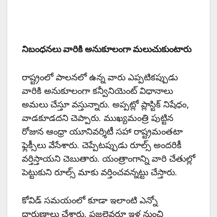
నిబంధనలు వారికి అనుకూలంగా మలుచుకుంటారు
రాష్ట్రంలో పాలనలో ఉన్న వారు ఎప్పటికప్పుడు
వారికి అనుకూలంగా కన్వీనియెంట్ విధానాలు
అమలు చేస్తూ వస్తున్నారు. అప్పట్లో ప్లాస్టిక్ నిషేధం,
వాడకూడదని చెప్పారు. ముఖ్యమంత్రి పుట్టిన
రోజున ఆంధ్రా యూనివర్శిటీ సహా రాష్ట్రమంతటా
ఫ్లెక్సీలు వేసేశారు. చెప్పేటప్పుడు రూల్స్ అందరికీ
వర్తిస్తాయని చెబుతారు. యంత్రాంగాన్ని వారి చేతుల్లో
పెట్టుకుని రూల్స్ మాకు వర్తించవన్నట్టు చేస్తారు.
కోవిడ్ సమయంలో కూడా ఇలాంటి ఎన్నో
దారుణాలు చేశారు. ప్రజలెవరూ ఇళ్ల నుంచి