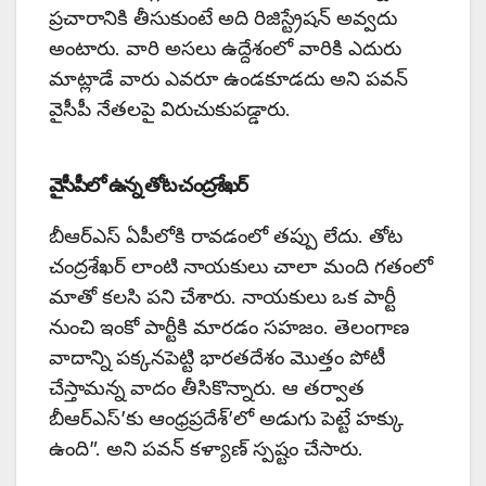
ప్రచారానికి తీసుకుంటే అది రిజిస్ట్రేషన్ అవ్వదు
అంటారు. వారి అసలు ఉద్దేశంలో వారికి ఎదురు
మాట్లాడే వారు ఎవరూ ఉండకూడదు అని పవన్
వైసీపీ నేతలపై విరుచుకుపడ్డారు.
వైసీపీలో ఉన్న తోట చంద్రశేఖర్
బీఆర్ఎస్ ఏపీలోకి రావడంలో తప్పు లేదు. తోట
చంద్రశేఖర్ లాంటి నాయకులు చాలా మంది గతంలో
మాతో కలసి పని చేశారు. నాయకులు ఒక పార్టీ
నుంచి ఇంకో పార్టీకి మారడం సహజం. తెలంగాణ
వాదాన్ని పక్కనపెట్టి భారతదేశం మొత్తం పోటీ
చేస్తామన్న వాదం తీసికొన్నారు. ఆ తర్వాత
బీఆర్ఎస్’కు ఆంధ్రప్రదేశ్’లో అడుగు పెట్టే హక్కు
ఉంది”. అని పవన్ కళ్యాణ్ స్పష్టం చేసారు.