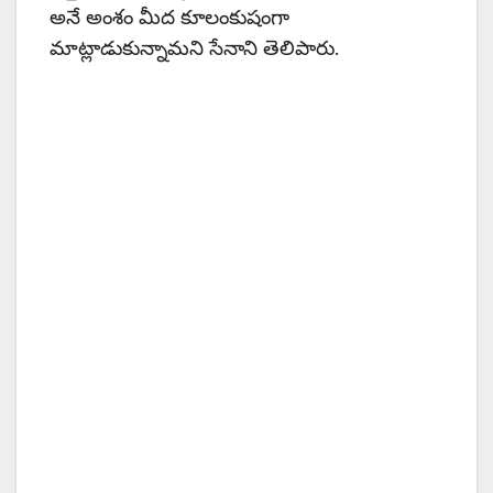
అనే అంశం మీద కూలంకుషంగా
మాట్లాడుకున్నామని సేనాని తెలిపారు.