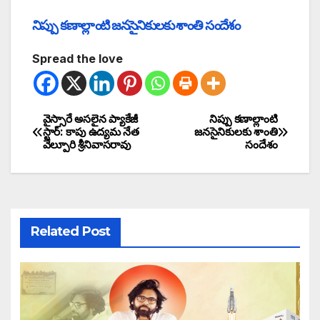
నిప్పు కణాల్లాంటి జనసైనికులకు శాంతి సందేశం
Spread the love
వైస్సారే అసలైన ప్యాకేజీ
నిప్పు కణాల్లాంటి
స్టార్: కాపు ఉద్యమ నేత
జనసైనికులకు శాంతి
వేల్పూరి శ్రీనివాసరావు
సందేశం
Related Post