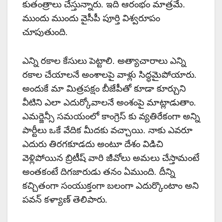
కుతంత్రాలు చేస్తున్నారు. ఇది ఆరంభం మాత్రమే.
ముందు ముందు వైసీపీ పూర్తి విశ్వరూపం
చూపుతుంది.
ఎన్ని రకాల కేసులు పెట్టాలి. అత్యాచారాలు ఎన్ని
రకాల చేయాలనే అంశాలపై వాళ్లు సిద్ధమైపోయారు.
అందుకే మా మిత్రపక్షం బీజేపీతో కూడా కూర్చుని
వీటిని ఎలా ఎదుర్కోవాలనే అంశంపై మాట్లాడుతాం.
ఎమర్జెన్సీ సమయంలో కాంగ్రెస్ కు వ్యతిరేకంగా అన్ని
పార్టీలు ఒకే వేదిక మీదకు వచ్చాయి. నాకు ఎవరూ
ఎదురు తిరగకూడదు అంటూ దేశం విడిచి
వెళ్లిపోయిన బ్రిటీష్ వారి జీవోలు అమలు చేస్తామంటే
అంతకంటే దిగజారుడు తనం ఏముంది. దీన్ని
కచ్చితంగా సంయుక్తంగా బలంగా ఎదుర్కొంటాం అని
పవన్ కళ్యాణ్ తెలిపారు.