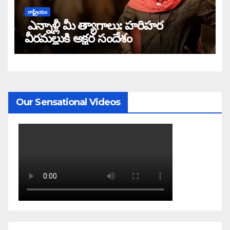
రాష్ట్రీయం
ఎన్నాళ్లీ మీ త్యాగాలు: హరిహర
వీరమల్లుకి అక్షర సందేశం
Our Sensational Videos