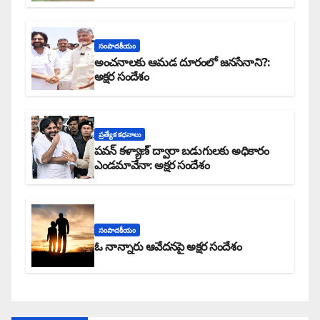
సంపాదకీయం
అంచనాలకు ఆమడ దూరంలో జనసేనాని?:
అక్షర సందేశం
ప్రత్యేక కధనాలు
పవన్ కళ్యాణ్ ద్వారా బడుగులకు అధికారం
ఎండమావేనా: అక్షర సందేశం
సంపాదకీయం
ఓ నాన్నారు ఆవేదనపై అక్షర సందేశం