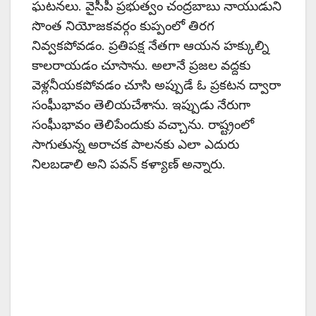
ఘటనలు. వైసీపీ ప్రభుత్వం చంద్రబాబు నాయుడుని
సొంత నియోజకవర్గం కుప్పంలో తిరగ
నివ్వకపోవడం. ప్రతిపక్ష నేతగా ఆయన హక్కుల్ని
కాలరాయడం చూసాను. అలానే ప్రజల వద్దకు
వెళ్లనీయకపోవడం చూసి అప్పుడే ఓ ప్రకటన ద్వారా
సంఘీభావం తెలియచేశాను. ఇప్పుడు నేరుగా
సంఘీభావం తెలిపేందుకు వచ్చాను. రాష్ట్రంలో
సాగుతున్న అరాచక పాలనకు ఎలా ఎదురు
నిలబడాలి అని పవన్ కళ్యాణ్ అన్నారు.