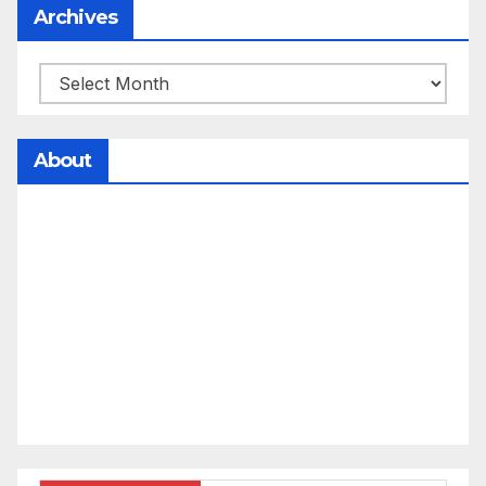
Archives
About
సమాజంలో సంపద, అధికార ఫలాలు అందరికీ సమానంగా
దక్కాలి అంటే రాజ్యాధికారంలో మార్పు రావాలి. ఆ మార్పు
కోసం రాజ్యాంగ బద్దంగా మనమంతా ఏమి చేయాలి?
సమాజాన్ని ఎలా చైతన్య పరచాలి అనే ఆలోచనలో భాగంగా
వచ్చినదే మన Akshara Satyam. మా ఈ చిరు
ప్రయత్నాన్ని మీ పెద్ద మనస్సుతో ఆశీర్వదిస్తారు అని
కోరుకొంటున్నాము.