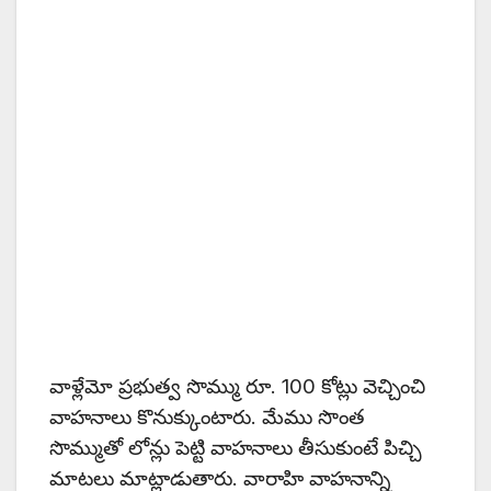
వాళ్లేమో ప్రభుత్వ సొమ్ము రూ. 100 కోట్లు వెచ్చించి
వాహనాలు కొనుక్కుంటారు. మేము సొంత
సొమ్ముతో లోన్లు పెట్టి వాహనాలు తీసుకుంటే పిచ్చి
మాటలు మాట్లాడుతారు. వారాహి వాహనాన్ని