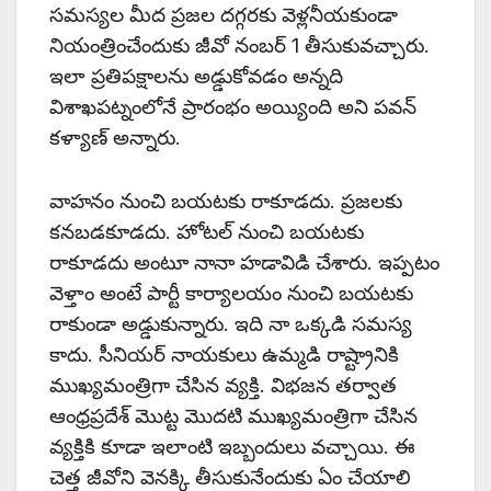
సమస్యల మీద ప్రజల దగ్గరకు వెళ్లనీయకుండా
నియంత్రించేందుకు జీవో నంబర్ 1 తీసుకువచ్చారు.
ఇలా ప్రతిపక్షాలను అడ్డుకోవడం అన్నది
విశాఖపట్నంలోనే ప్రారంభం అయ్యింది అని పవన్
కళ్యాణ్ అన్నారు.
వాహనం నుంచి బయటకు రాకూడదు. ప్రజలకు
కనబడకూడదు. హోటల్ నుంచి బయటకు
రాకూడదు అంటూ నానా హడావిడి చేశారు. ఇప్పటం
వెళ్తాం అంటే పార్టీ కార్యాలయం నుంచి బయటకు
రాకుండా అడ్డుకున్నారు. ఇది నా ఒక్కడి సమస్య
కాదు. సీనియర్ నాయకులు ఉమ్మడి రాష్ట్రానికి
ముఖ్యమంత్రిగా చేసిన వ్యక్తి. విభజన తర్వాత
ఆంధ్రప్రదేశ్ మొట్ట మొదటి ముఖ్యమంత్రిగా చేసిన
వ్యక్తికి కూడా ఇలాంటి ఇబ్బందులు వచ్చాయి. ఈ
చెత్త జీవోని వెనక్కి తీసుకునేందుకు ఏం చేయాలి