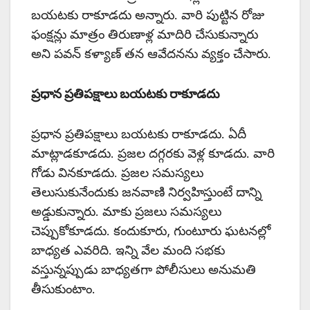
బయటకు రాకూడదు అన్నారు. వారి పుట్టిన రోజు
ఫంక్షన్లు మాత్రం తిరుణాళ్ల మాదిరి చేసుకున్నారు
అని పవన్ కళ్యాణ్ తన ఆవేదనను వ్యక్తం చేసారు.
ప్రధాన ప్రతిపక్షాలు బయటకు రాకూడదు
ప్రధాన ప్రతిపక్షాలు బయటకు రాకూడదు. ఏదీ
మాట్లాడకూడదు. ప్రజల దగ్గరకు వెళ్ల కూడదు. వారి
గోడు వినకూడదు. ప్రజల సమస్యలు
తెలుసుకునేందుకు జనవాణి నిర్వహిస్తుంటే దాన్ని
అడ్డుకున్నారు. మాకు ప్రజలు సమస్యలు
చెప్పుకోకూడదు. కందుకూరు, గుంటూరు ఘటనల్లో
బాధ్యత ఎవరిది. ఇన్ని వేల మంది సభకు
వస్తున్నప్పుడు బాధ్యతగా పోలీసులు అనుమతి
తీసుకుంటాం.