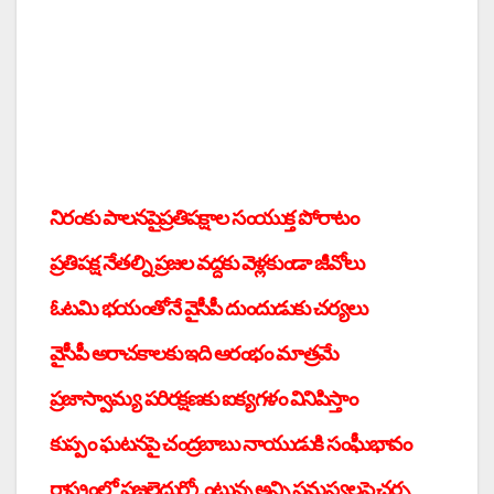
నిరంకు పాలన
పై
ప్రతిపక్షాల సంయుక్త పోరాటం
ప్రతిపక్ష నేతల్ని ప్రజల వద్దకు వెళ్లకుండా జీవోలు
ఓటమి భయంతోనే వైసీపీ దుందుడుకు చర్యలు
వైసీపీ అరాచకాలకు ఇది ఆరంభం మాత్రమే
ప్రజాస్వామ్య పరిరక్షణకు ఐక్యగళం వినిపిస్తాం
కుప్పం ఘటనపై చంద్రబాబు నాయుడుకి సంఘీభావం
రాష్ట్రంలో ప్రజలెదుర్కోంటున్న అన్ని సమస్యలపై చర్చ