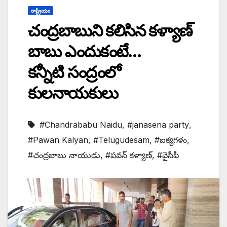
రాష్ట్రీయం
చంద్రబాబుని కలిసిన కళ్యాణ్
బాబు ఎందుకంటే…
కన్నీటి సంద్రంలో
కులనాయకులు
#Chandrababu Naidu
,
#janasena party
,
#Pawan Kalyan
,
#Telugudesam
,
#ఐక్యగళం
,
#చంద్రబాబు నాయుడు
,
#పవన్ కళ్యాణ్
,
#వైసీపీ