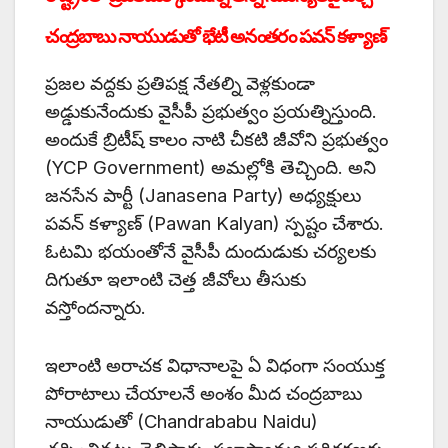
చంద్రబాబు నాయుడుతో భేటీ అనంతరం పవన్ కళ్యాణ్
ప్రజల వద్దకు ప్రతిపక్ష నేతల్ని వెళ్లకుండా
అడ్డుకునేందుకు వైసీపీ ప్రభుత్వం ప్రయత్నిస్తుంది.
అందుకే బ్రిటీష్ కాలం నాటి చీకటి జీవోని ప్రభుత్వం
(YCP Government) అమల్లోకి తెచ్చింది. అని
జనసేన పార్టీ (Janasena Party) అధ్యక్షులు
పవన్ కళ్యాణ్ (Pawan Kalyan) స్పష్టం చేశారు.
ఓటమి భయంతోనే వైసీపీ దుందుడుకు చర్యలకు
దిగుతూ ఇలాంటి చెత్త జీవోలు తీసుకు
వస్తోందన్నారు.
ఇలాంటి అరాచక విధానాలపై ఏ విధంగా సంయుక్త
పోరాటాలు చేయాలనే అంశం మీద చంద్రబాబు
నాయుడుతో (Chandrababu Naidu)