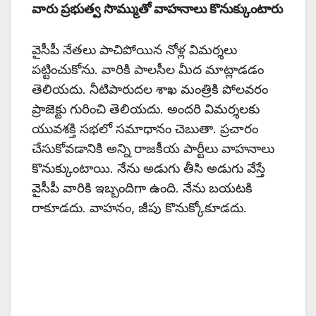
వారు ప్రభుత్వ సొమ్ముతో వాహనాలు కొనుక్కుంటారు
వైసీపీ నేతలు పాచిపోయిన నోళ్ల విమర్శలు
పట్టించుకోను. వారికి పాలసీల మీద మాట్లాడడం
తెలియదు. నీటిపారుదల శాఖ మంత్రికి పోలవరం
ప్రాజెక్టు గురించి తెలియదు. అందరి విమర్శలకు
యువశక్తి సభలో సమాధానం చెబుతా. ప్రచారం
చేసుకోవడానికి అన్ని రాజకీయ పార్టీలు వాహనాలు
కొనుక్కుంటాయి. నేను అడుగు తీసి అడుగు వేస్తే
వైసీపీ వారికి ఇబ్బందిగా ఉంది. నేను బయటకి
రాకూడదు. వాహనం, జీపు కొనుక్కోకూడదు.