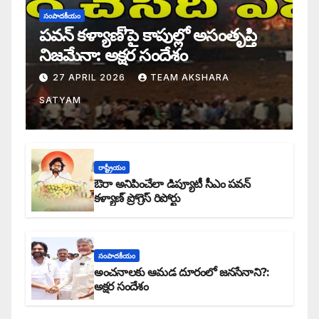
సంపాదకీయం
పవన్ కళ్యాణ్’పై కాపుల్లో అసంతృప్తి
నిజమేనా: అక్షర సందేశం
27 APRIL 2026
TEAM AKSHARA
SATYAM
రాష్ట్రీయం
ఔరా అనిపించేలా డిప్యూటీ సీఎం పవన్
కళ్యాణ్ ప్రోగ్రెస్ రిపోర్టు
సంపాదకీయం
అంచనాలకు ఆమడ దూరంలో జనసేనాని?:
అక్షర సందేశం