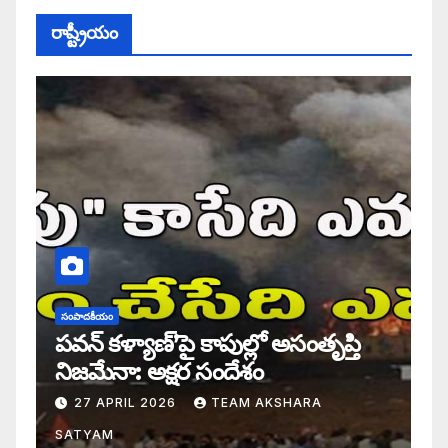
రాష్ట్రీయం
సంపాదకీయం
పవన్ కళ్యాణ్’పై కాపుల్లో అసంతృప్తి
నిజమేనా: అక్షర సందేశం
27 APRIL 2026
TEAM AKSHARA
SATYAM