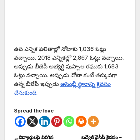
ఉప ఎన్నిక ఫలితాల్లో నోటాకు 1,036 ఓట్లు
వచ్చాయి. 2018 ఎన్నికల్లో 2,867 ఓట్లు వచ్చాయి.
అప్పుడు బీజేపీ అభ్యర్థి పుప్పాల రఘుకు 1,683
ఓట్లు వచ్చాయి. అప్పుడు నోటా కంటే తక్కువగా
ఉన్న బీజేపీ ఇప్పుడు
అసెంబ్లీ స్థానాన్ని కైవసం
చేసుకుంది.
Spread the love
విద్యార్థులపై విరిగిన
బద్వేల్ వైసీపీ కైవసం –