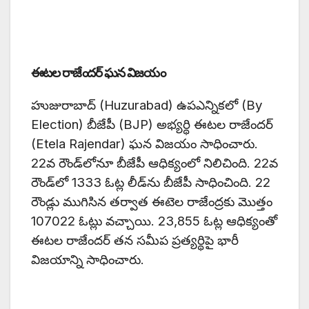
ఈటల రాజేందర్‌ ఘన విజయం
హుజురాబాద్ (Huzurabad) ఉపఎన్నికలో (By
Election) బీజేపీ (BJP) అభ్యర్థి ఈటల రాజేందర్‌
(Etela Rajendar) ఘన విజయం సాధించారు.
22వ రౌండ్‌లోనూ బీజేపీ ఆధిక్యంలో నిలిచింది. 22వ
రౌండ్‌లో 1333 ఓట్ల లీడ్‌ను బీజేపీ సాధించింది. 22
రౌండ్లు ముగిసిన తర్వాత ఈటెల రాజేంద్రకు మొత్తం
107022 ఓట్లు వచ్చాయి. 23,855 ఓట్ల ఆధిక్యంతో
ఈటల రాజేందర్‌ తన సమీప ప్రత్యర్థిపై భారీ
విజయాన్ని సాధించారు.