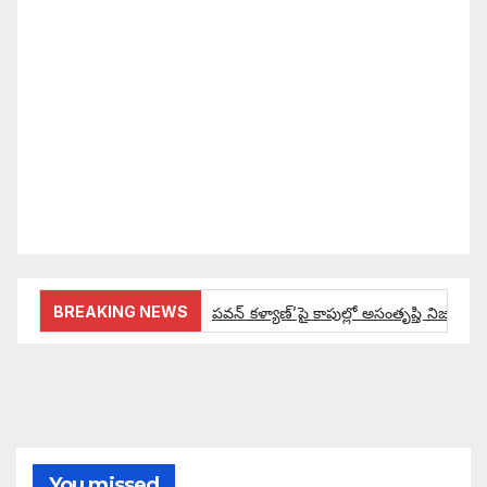
సమాజంలో సంపద, అధికార ఫలాలు అందరికీ సమానంగా
దక్కాలి అంటే రాజ్యాధికారంలో మార్పు రావాలి. ఆ మార్పు
కోసం రాజ్యాంగ బద్దంగా మనమంతా ఏమి చేయాలి?
సమాజాన్ని ఎలా చైతన్య పరచాలి అనే ఆలోచనలో భాగంగా
వచ్చినదే మన Akshara Satyam. మా ఈ చిరు
ప్రయత్నాన్ని మీ పెద్ద మనస్సుతో ఆశీర్వదిస్తారు అని
కోరుకొంటున్నాము.
BREAKING NEWS
పవన్ కళ్యాణ్’పై కాపుల్లో అసంతృప్తి నిజమేనా:
ఔరా అనిపించేలా డిప్యూటీ సీఎం పవన్ కళ్యాణ్ ప్రో
అంచనాలకు ఆమడ దూరంలో జనసేనాని?: అక్ష
పవన్ కళ్యాణ్ ద్వారా బడుగులకు అధికారం ఎం
You missed