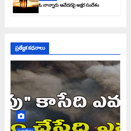
ఓ నాన్నారు ఆవేదనపై అక్షర సందేశం
ప్రత్యేక కధనాలు
సంపాదకీయం