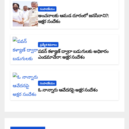
సంపాదకీయం
అంచనాలకు ఆమడ దూరంలో జనసేనాని?:
అక్షర సందేశం
ప్రత్యేక కధనాలు
పవన్ కళ్యాణ్ ద్వారా బడుగులకు అధికారం
ఎండమావేనా: అక్షర సందేశం
సంపాదకీయం
ఓ నాన్నారు ఆవేదనపై అక్షర సందేశం