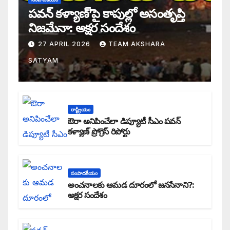
పవన్ కళ్యాణ్’పై కాపుల్లో అసంతృప్తి
నిజమేనా: అక్షర సందేశం
27 APRIL 2026
TEAM AKSHARA
SATYAM
రాష్ట్రీయం
ఔరా అనిపించేలా డిప్యూటీ సీఎం పవన్
కళ్యాణ్ ప్రోగ్రెస్ రిపోర్టు
సంపాదకీయం
అంచనాలకు ఆమడ దూరంలో జనసేనాని?:
అక్షర సందేశం