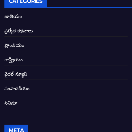
CATEGORIES
ఏపీలో రౌడీలు రాజ్యాలేలుతున్నారు. తరిమి కొట్టడా
జాతీయం
సీఎం సన్నిహిత సంస్థ ఇండోసోల్’కి 8,348 
ప్రత్యేక కధనాలు
విద్యారంగంలోని అవినీతి తిమింగలాల గుట్టు వి
ప్రాంతీయం
జగనన్న పాల వెల్లువ పథకంలో పొంగి పొర్లుతున్
రాష్ట్రీయం
బటన్లు నొక్కే సీఎంపై నాదెండ్ల మనోహర్ సంచల
వైరల్ న్యూస్
తెలంగాణ అభివృద్ధి ఆకాంక్ష నెరవేరాలంటే బీజేప
సంపాదకీయం
సినిమా
జనసేన-టీడీపీల సంయుక్త సమావేశంలో సంచల
విజయవాడ, గుంటూరుకు దీటుగా తెనాలిని అభివ
META
జనప్రభంజనం మధ్య ముదినేపల్లిలో జనసేనాని 