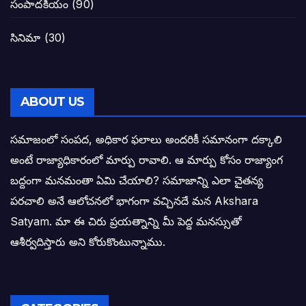
సంపాదకీయం
(90)
బాబూ! ముఖ్యమంత్రి ఎవరు: హరిరామ జోగయ
సినిమా
(30)
వైసీపీ సర్కార్ లో పంచాయతీలు నిర్వీర్యం: నాద
తెలంగాణ సీఎం రేవంత్ రెడ్డి విజయ రహస్యాల
ABOUT US
తెలంగాణ కొత్త సీఎంగా రేవంత్ రెడ్డి!
సమాజంలో సంపద, అధికార ఫలాలు అందరికీ సమానంగా దక్కాలి
అంటే రాజ్యాధికారంలో మార్పు రావాలి. ఆ మార్పు కోసం రాజ్యాంగ
ఎన్నికల ఫలితాలు రాబోతున్న వేల ఎవరి గోల వా
బద్దంగా మనమంతా ఏమి చేయాలి? సమాజాన్ని ఎలా చైతన్య
పరచాలి అనే ఆలోచనలో భాగంగా వచ్చినదే మన Akshara
బాధితుల ఆశలసౌధం జనసేనానికి అక్షర సందే
Satyam. మా ఈ చిరు ప్రయత్నాన్ని మీ పెద్ద మనస్సుతో
ఓరి నాన్నోయి! జరా నా గోడు విను: అక్షర సందే
ఆశీర్వదిస్తారు అని కోరుకొంటున్నాము.
అణగారిన వర్గాలకు అధికారం వచ్చిననాడే నిజమ
అసాంఘిక కార్యక్రమాల అడ్డాగా విశాఖ?