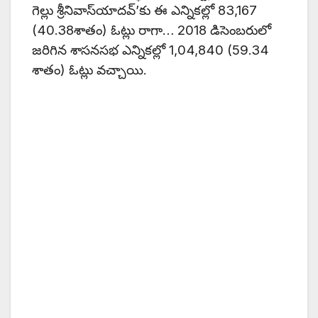
గెల్లు శ్రీనివాస్‌యాదవ్‌’కు ఈ ఎన్నికల్లో 83,167
(40.38శాతం) ఓట్లు రాగా… 2018 డిసెంబరులో
జరిగిన శాసనసభ ఎన్నికల్లో 1,04,840 (59.34
శాతం) ఓట్లు వచ్చాయి.