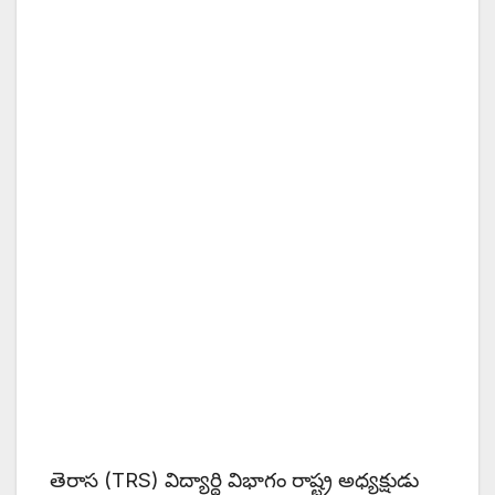
తెరాస (TRS) విద్యార్థి విభాగం రాష్ట్ర అధ్యక్షుడు