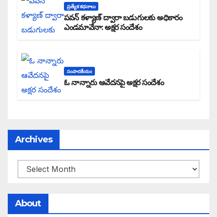
ప్రత్యేక కధనాలు
పవన్ కళ్యాణ్ ద్వారా బడుగులకు అధికారం
ఎండమావేనా: అక్షర సందేశం
సంపాదకీయం
ఓ నాన్నారు ఆవేదనపై అక్షర సందేశం
Archives
About