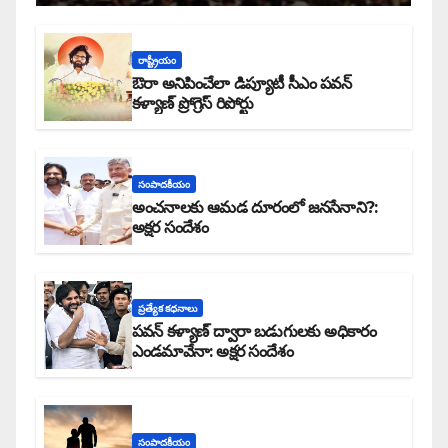
రాష్ట్రీయం
ఔరా అనిపించేలా డిప్యూటీ సీఎం పవన్
కళ్యాణ్ ప్రోగ్రెస్ రిపోర్టు
సంపాదకీయం
అంచనాలకు ఆమడ దూరంలో జనసేనాని?:
అక్షర సందేశం
ప్రత్యేక కధనాలు
పవన్ కళ్యాణ్ ద్వారా బడుగులకు అధికారం
ఎండమావేనా: అక్షర సందేశం
సంపాదకీయం