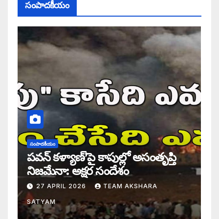
సంపాదకీయం
సంపాదకీయం
పవన్ కళ్యాణ్’పై కాపుల్లో అసంతృప్తి
నిజమేనా: అక్షర సందేశం
27 APRIL 2026
TEAM AKSHARA
SATYAM