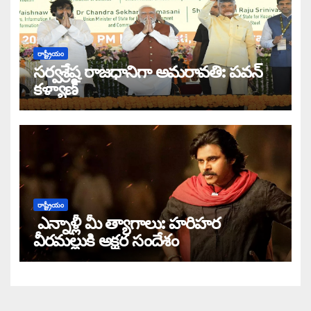
రాష్ట్రీయం
సర్వశ్రేష్ఠ రాజధానిగా అమరావతి: పవన్
కళ్యాణ్
రాష్ట్రీయం
ఎన్నాళ్లీ మీ త్యాగాలు: హరిహర
వీరమల్లుకి అక్షర సందేశం