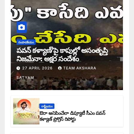
సంపాదకీయం
పవన్ కళ్యాణ్’పై కాపుల్లో అసంతృప్తి
నిజమేనా: అక్షర సందేశం
27 APRIL 2026
TEAM AKSHARA
SATYAM
రాష్ట్రీయం
ఔరా అనిపించేలా డిప్యూటీ సీఎం పవన్
కళ్యాణ్ ప్రోగ్రెస్ రిపోర్టు