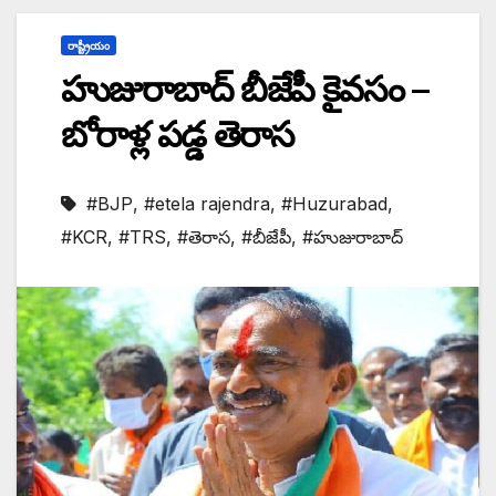
రాష్ట్రీయం
హుజురాబాద్ బీజేపీ కైవసం –
బోరాళ్ల పడ్డ తెరాస
#BJP
,
#etela rajendra
,
#Huzurabad
,
#KCR
,
#TRS
,
#తెరాస
,
#బీజేపీ
,
#హుజురాబాద్