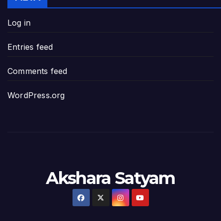
Log in
పావలా ముఖ్యమంత్రి అంటూ జగన్ రెడ్డిపై గర్జి
Entries feed
ఐసియూలో ఉన్న వైసీపీ-అంతకంతకు ఎదుగుతు
Comments feed
ప్రభుత్వానికి సవాళ్లు – ప్రభుత్వ పెద్దలకు భవ
WordPress.org
మోసకారి వైసీపీ అంటూ విరుచుకు పడిన నాదె
జగన్ రెడ్డి మాకొద్దు బాబోయ్… ఎందుకంటే
ఎవరి కోసమయ్యా మీ అలకలు-ఆవేశాలు: అక్ష
Akshara Satyam
అంజనీపుత్రా! స్పష్టత కరువవుతోంది: అక్షర సం
వ్యవస్థలను మేనేజ్ చేయడంలో జగన్ దిట్ట: క