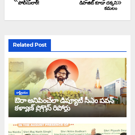
పోలీసులాఠీ!
డిపాజిట్ కూడా దక్కని
కమలం
Related Post
రాష్ట్రీయం
ఔరా అనిపించేలా డిప్యూటీ సీఎం పవన్
కళ్యాణ్ ప్రోగ్రెస్ రిపోర్టు