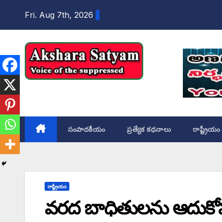
content
Fri. Aug 7th, 2026
Akshara Satyam
సంపాదకీయం
ప్రత్యేక కధనాలు
రాష్ట్రీయం
రాష్ట్రీయం
వరద బాధితులను ఆదుకో