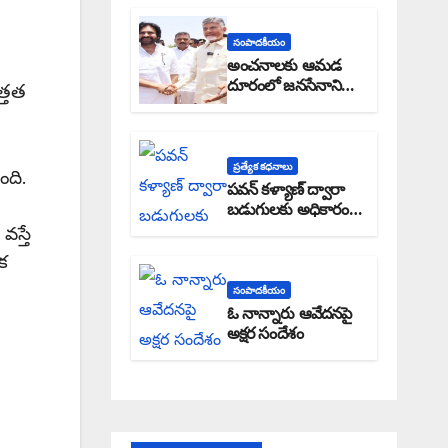
సంపాదకీయం
అంచనాలకు ఆమడ
దూరంలో జనసేనాని?:
త్తత
అక్షర సందేశం
ప్రత్యేక కధనాలు
ంది.
పవన్ కళ్యాణ్ ద్వారా
బడుగులకు అధికారం
ఎండమావేనా: అక్షర
స్తే
సందేశం
క
సంపాదకీయం
ఓ నాన్నారు ఆవేదనపై
అక్షర సందేశం