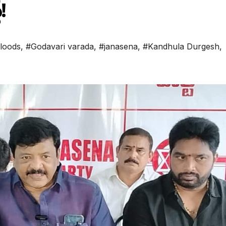
!
floods
,
#Godavari varada
,
#janasena
,
#Kandhula Durgesh
,