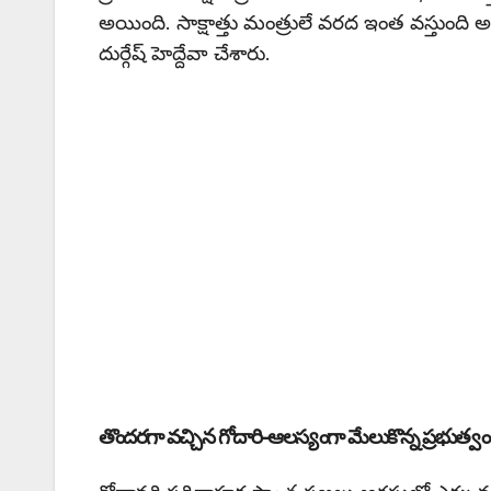
అయింది. సాక్షాత్తు మంత్రులే వరద ఇంత వస్తుంద
దుర్గేష్ హెద్దేవా చేశారు.
తొందరగా వచ్చిన గోదారి-ఆలస్యంగా మేలుకొన్న ప్రభుత్వం