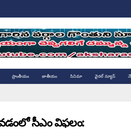
ప్రాంతీయం
జాతీయం
సినిమా
వైరల్ న్యూస్
న
వడంలో సీఎం విఫలం: