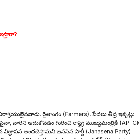
ఇస్తారా?
శ్రయులైనవారు, రైతాంగం (Farmers), పేదలు తీవ్ర ఇక్కట్లు
్లపైనా, వారిని ఆదుకోవడం గురించి రాష్ట్ర ముఖ్యమంత్రికి (AP 
విజ్ఞాపన అందచేస్తామని జనసేన పార్టీ (Janasena Party)