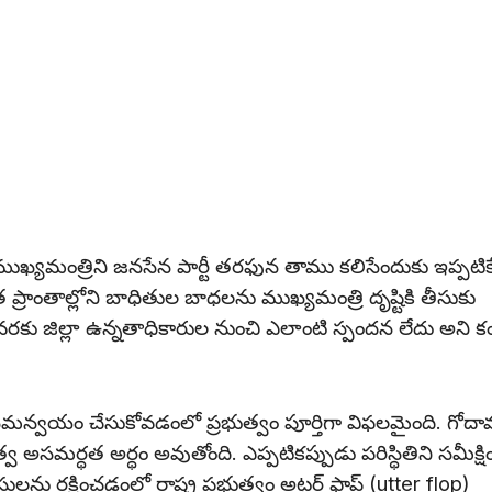
్న ముఖ్యమంత్రిని జనసేన పార్టీ తరఫున తాము కలిసేందుకు ఇప్పటిక
రాంతాల్లోని బాధితుల బాధలను ముఖ్యమంత్రి దృష్టికి తీసుకు
్పటివరకు జిల్లా ఉన్నతాధికారుల నుంచి ఎలాంటి స్పందన లేదు అని 
్వయం చేసుకోవడంలో ప్రభుత్వం పూర్తిగా విఫలమైంది. గోదావ
మర్థత అర్థం అవుతోంది. ఎప్పటికప్పుడు పరిస్థితిని సమీక్షి
ను రక్షించడంలో రాష్ట్ర ప్రభుత్వం అట్టర్ ఫ్లాప్ (utter flop)