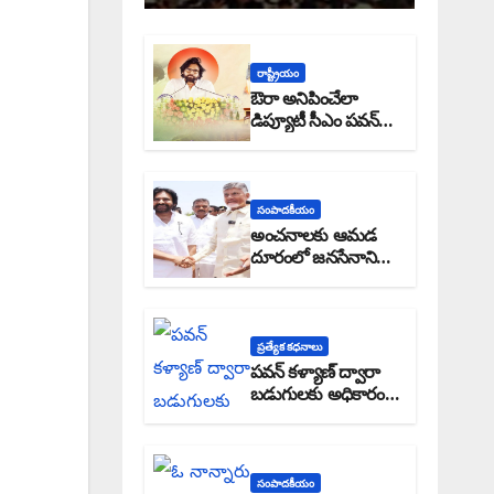
రాష్ట్రీయం
ఔరా అనిపించేలా
డిప్యూటీ సీఎం పవన్
కళ్యాణ్ ప్రోగ్రెస్ రిపోర్టు
సంపాదకీయం
అంచనాలకు ఆమడ
దూరంలో జనసేనాని?:
అక్షర సందేశం
ప్రత్యేక కధనాలు
పవన్ కళ్యాణ్ ద్వారా
బడుగులకు అధికారం
ఎండమావేనా: అక్షర
సందేశం
సంపాదకీయం