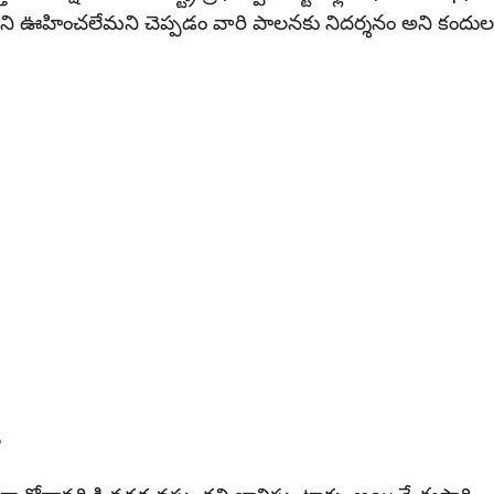
ి అని ఊహించలేమని చెప్పడం వారి పాలనకు నిదర్శనం అని కందుల