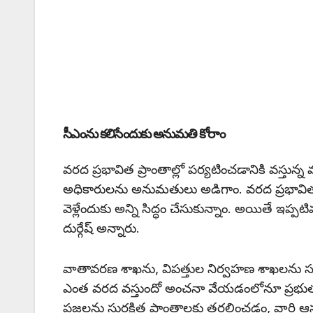
సీఎంను కలిసేందుకు అనుమతి కోరాం
వరద ప్రభావిత ప్రాంతాల్లో పర్యటించడానికి వస్తున
అధికారులను అనుమతులు అడిగాం. వరద ప్రభావిత ప్
వెళ్లేందుకు అన్ని సిద్ధం చేసుకున్నాం. అయితే ఇప
దుర్గేష్ అన్నారు.
వాతావరణ శాఖను, విపత్తుల నిర్వహణ శాఖలను సమన
ఎంత వరద వస్తుందో అంచనా వేయడంలోనూ ప్రభుత్వ అస
ప్రజలను సురక్షిత ప్రాంతాలకు తరలించడం, వారి ఆస్తుల