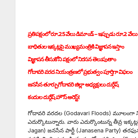
ప్రతిపక్షంలో రూ.25 వేలు డిమాండ్ – ఇప్పుడు రూ.2 వేలు 
బాధితుల ఇక్కట్లపై ముఖ్యమంత్రికి విజ్ఞాపన ఇస్తాం
విజ్ఞాపన తీసుకోని పక్షంలో నిరసన తెలుపుతాం
గోదావరి వరద నియంత్రణలో ప్రభుత్వం పూర్తిగా విఫలం
జనసేన తూర్పుగోదావరి జిల్లా అధ్యక్షులు దుర్గేష్
కందుల దుర్గేష్ హౌస్ అరెస్ట్!
గోదావరి వరదల (Godavari Floods) మూలంగా నిరా
ఎదుర్కొటున్నారు. వారు ఎదుర్కొంటున్న తీవ్ర ఇక్కట
Jagan) జనసేన పార్టీ (Janasena Party) తరఫున 