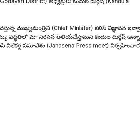
t Godavari District) అధ్యక్షులు కందుల దుర్గేష్ (Kandula
్తున్న ముఖ్యమంత్రిని (Chief Minister) కలిసి విజ్ఞాపన ఇవ్వ
వామ్య పద్ధతిలో మా నిరసన తెలియచేస్తామని కందుల దుర్గేష్ అన్నా
సి విలేకర్ల సమావేశం (Janasena Press meet) నిర్వహించార