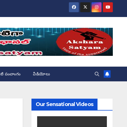
ేటి పంచాంగం
వీడియోలు
Our Sensational Videos