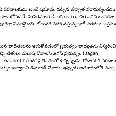
చి పరిపాలకుడు అంటే ప్రమాదం వచ్చిన తర్వాత పరామర్శించడం
 కాపాడుకోవడమే సుపరిపాలకుడి లక్షణం. గోదావరి వరద బాధితుల
్తిగా విఫలమైంది. గోదావరి నదికి వస్తున్న భారీ వరదలు అప్రమ
యిన బాధితులను ఆదుకోవడంలో ప్రభుత్వం బాధ్యతను విస్మరించి
ి చేతులు దులుపుకోవాలని జగన్ ప్రభుత్వం (Jagan
eaders) గతంలో ప్రతిపక్షంలో ఉన్నప్పుడు, గోదావరికి వరదలు వ
వం ఇవ్వాలని డిమాండ్ చేశారు. ఇప్పుడు అధికారంలోకి వచ్చా