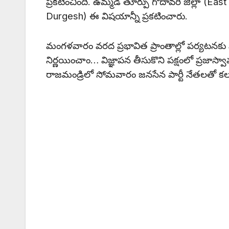
ప్రకటించింది. ఉమ్మడి తూర్పు గోదావరి జిల్లా (Eas
Durgesh) ఈ విషయాన్నీ ప్రకటించారు.
మంగళవారం వరద ప్రభావిత ప్రాంతాల్లో పర్యటనకు వస
నిర్ణయించాం… విజ్ఞాపన తీసుకొని పక్షంలో ప్రజాస్
రాజమండ్రిలో సోమవారం జనసేన పార్టీ నేతలతో కల