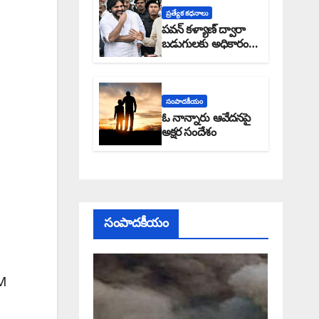
ప్రత్యేక కధనాలు
పవన్ కళ్యాణ్ ద్వారా
బడుగులకు అధికారం
ఎండమావేనా: అక్షర
సందేశం
సంపాదకీయం
ఓ నాన్నారు ఆవేదనపై
అక్షర సందేశం
సంపాదకీయం
CM