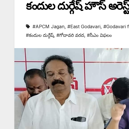
కందుల దుర్గేష్ హౌస్ అరెస్ట్
#APCM Jagan
,
#East Godavari
,
#Godavari 
#కందుల దుర్గేష్
,
#గోదావరి వరద
,
#సీఎం విఫలం