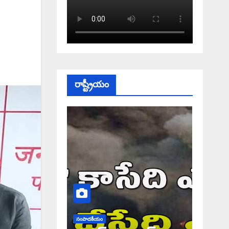
రాష్ట్రీయం
సంపాదకీయం