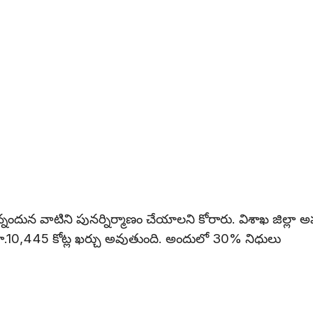
ఉన్నందున వాటిని పునర్నిర్మాణం చేయాలని కోరారు. విశాఖ జిల్లా అప్
క్టుకు రూ.10,445 కోట్ల ఖర్చు అవుతుంది. అందులో 30% నిధులు