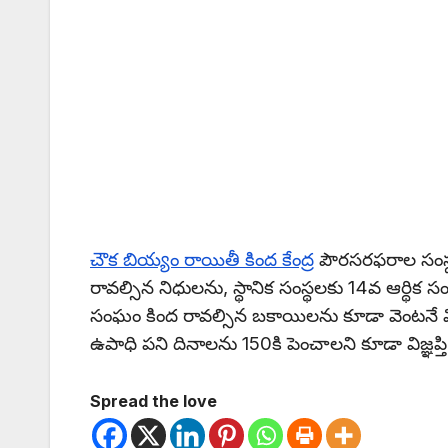
చౌక బియ్యం రాయితీ కింద కేంద్ర
పౌరసరఫరాల సంస్థ 
రావల్సిన నిధులను, స్థానిక సంస్థలకు 14వ ఆర్థిక సం
సంఘం కింద రావల్సిన బకాయిలను కూడా వెంటనే విడు
ఉపాధి పని దినాలను 150కి పెంచాలని కూడా విజ్ఞప్తి
Spread the love