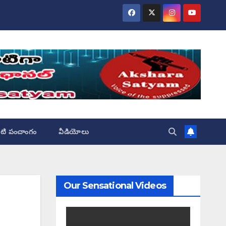
ేటి పంచాంగం
వీడియోలు
Our Sensational Videos