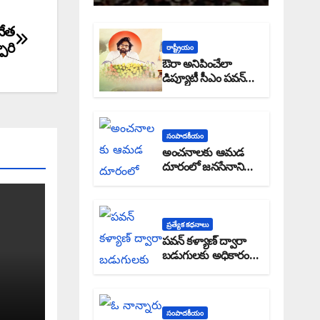
నేత
ూరి
రాష్ట్రీయం
ఔరా అనిపించేలా
డిప్యూటీ సీఎం పవన్
కళ్యాణ్ ప్రోగ్రెస్ రిపోర్టు
సంపాదకీయం
అంచనాలకు ఆమడ
దూరంలో జనసేనాని?:
అక్షర సందేశం
ప్రత్యేక కధనాలు
పవన్ కళ్యాణ్ ద్వారా
బడుగులకు అధికారం
ఎండమావేనా: అక్షర
సందేశం
సంపాదకీయం