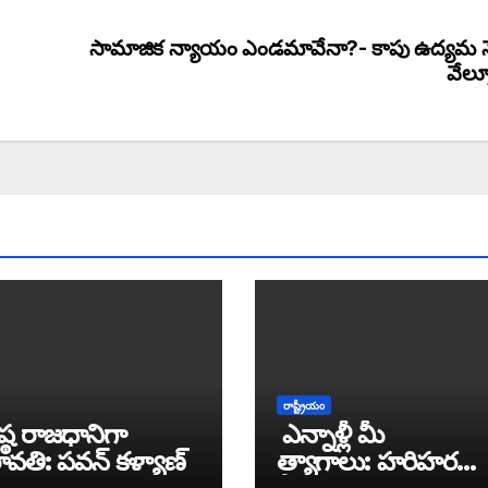
సామాజిక న్యాయం ఎండమావేనా?- కాపు ఉద్యమ 
వేల్ప
రాష్ట్రీయం
రేష్ఠ రాజధానిగా
ఎన్నాళ్లీ మీ
తి: పవన్ కళ్యాణ్
త్యాగాలు: హరిహర