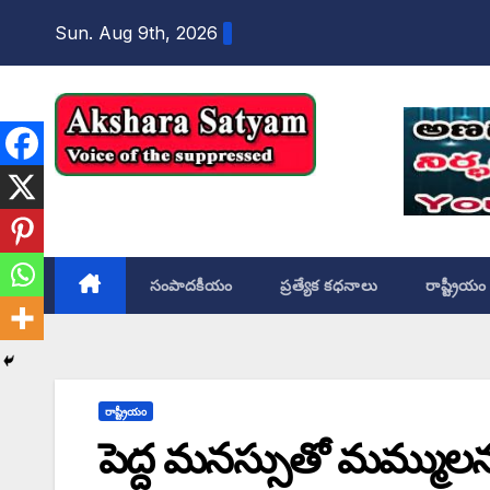
content
Sun. Aug 9th, 2026
Akshara Satyam
సంపాదకీయం
ప్రత్యేక కధనాలు
రాష్ట్రీయం
రాష్ట్రీయం
పెద్ద మనస్సుతో మమ్ములన