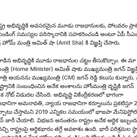
ష్ట్ర అభివృద్ధికి అవసరమైన మూడు రాజధానులకు, పోలవరం ప్రాజెక
ెండింగ్ సమస్యల పరిస్కారానికి సహకరించండి అంటూ ఏపీ సీఎ
ోమ్ మంత్రి అమిత్ షా (Amit Sha) కి విజ్ఞప్తి చేసారు.
కూడిన అభివృద్ధికి మూడు రాజధానుల చట్టం తీసుకొచ్చాం. ఈ మా
త్రి (Home Minister) అమిత్‌ షాకు ముఖ్యమంత్రి జగన్‌ విజ్ఞప్త
రాత్రి ఆయనను ముఖ్యమంత్రి (CM) జగన్ రెడ్డి కలుసు కున్నారు. 
ట్రానికి సంబంధించిన అనేక అంశాలను హోంమంత్రి దృష్టికి జగన్
ోట్‌ విడుదల చేసింది. అభివృద్ధి వికేంద్రీకరణలో భాగంగా
ాజధానిగా అమరావతి, న్యాయ రాజధానిగా కర్నూలును ప్రకటిస్తూ
ు ఏర్పాటు చేస్తామని 2019 ఎన్నికల సమయంలో భాజపా మేనిఫెస్టోల
కేషన్‌ జారీ చేయాలి. విభజన అనంతరం రాష్ట్రం అనేక ఆర్థిక ఇబ్బం
ట్లు వచ్చి రాష్ట్రంపై ఆర్థికభారం తగ్గే అవకాశం ఉంది. భారీ పరిశ్రమల స్