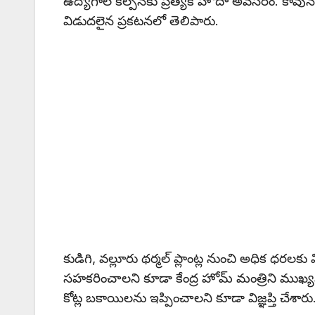
ఉద్యోగాల కల్పనకు ప్రత్యేక హోదా అవసరం. కావున రా
విడుదలైన ప్రకటనలో తెలిపారు.
కుడిగి, వల్లూరు థర్మల్‌ ప్లాంట్ల నుంచి అధిక ధరలక
సహకరించాలని కూడా కేంద్ర హోమ్ మంత్రిని ముఖ్య
కోట్ల బకాయిలను ఇప్పించాలని కూడా విజ్ఞప్తి చేశారు