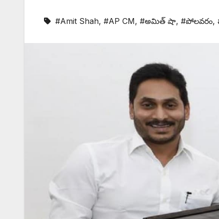
#Amit Shah
,
#AP CM
,
#అమిత్ షా
,
#పోలవరం
,