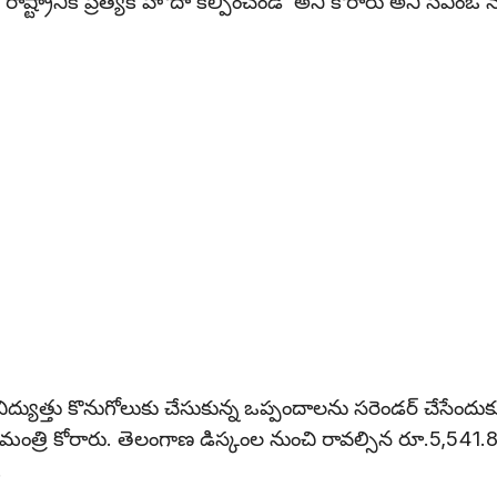
ష్ట్రానికి ప్రత్యేక హోదా కల్పించండి’ అని కోరారు అని సీఎంఓ 
ు విద్యుత్తు కొనుగోలుకు చేసుకున్న ఒప్పందాలను సరెండర్‌ చేసేందుక
మంత్రి కోరారు. తెలంగాణ డిస్కంల నుంచి రావల్సిన రూ.5,541.
.