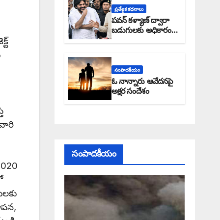
ప్రత్యేక కధనాలు
పవన్ కళ్యాణ్ ద్వారా
బడుగులకు అధికారం
్ట్
ఎండమావేనా: అక్షర
సందేశం
ం
సంపాదకీయం
ఓ నాన్నారు ఆవేదనపై
అక్షర సందేశం
ి
వారి
సంపాదకీయం
 2020
ో
దులకు
థాపన,