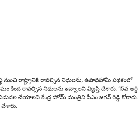
నుంచి రాష్ట్రానికి రావల్సిన నిధులను, ఉపాధిహామీ పథకంలో
ఘం కింద రావల్సిన నిధులను ఇవ్వాలని విజ్ఞప్తి చేశారు. 15వ ఆర్థ
దల చేయాలని కేంద్ర హోమ్ మంత్రిని సీఎం జగన్‌ రెడ్డి కోరారు.
 చేశారు.