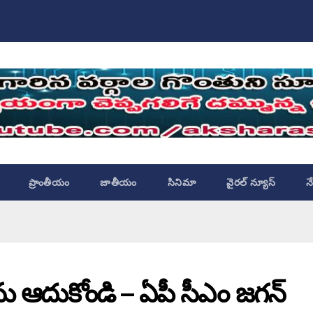
ప్రాంతీయం
జాతీయం
సినిమా
వైరల్ న్యూస్
న
ు ఆదుకోండి – ఏపీ సీఎం జగన్