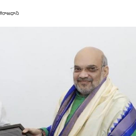
#రాజధాని