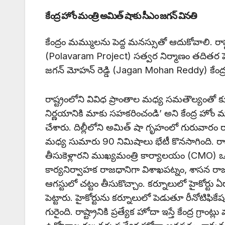
కేంద్ర హోం మంత్రి అమిత్‌ షాకు సీఎం జగన్‌ వినతి
కేంద్రం మమ్ములను పెద్ద మనస్సుతో ఆదుకోవాలి. రా
(Polavaram Project) సత్వర నిర్మాణం తదితర ప
జగన్ మోహన్ రెడ్డి (Jagan Mohan Reddy) కేంద్ర హ
రాష్ట్రంలోని వివిధ ప్రాంతాల మధ్య సమతౌల్యంతో 
నిర్ణయానికి మాకు సహకరించండి’ అని కేంద్ర హోం మం
చేశారు. దిల్లీలోని అమిత్‌ షా గృహంలో గురువారం 
మధ్య సుమారు 90 నిమిషాలు భేటీ కొనసాగింది. రాష్
తీసుకెళ్లారని ముఖ్యమంత్రి కార్యాలయం (CMO) ఒక న
కార్యనిర్వాహక రాజధానిగా విశాఖపట్నం, శాసన ర
ఆగస్టులో చట్టం తీసుకొచ్చాం. కర్నూలులో హైకోర్ట
పెట్టారు. హైకోర్టును కర్నూలులో పెడుతూ రీనోటిఫి
గురైంది. రాష్ట్రానికి ప్రత్యేక హోదా ఇస్తే కేంద్ర గ్రాం