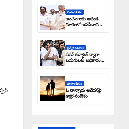
సంపాదకీయం
అంచనాలకు ఆమడ
దూరంలో జనసేనాని?:
అక్షర సందేశం
ప్రత్యేక కధనాలు
పవన్ కళ్యాణ్ ద్వారా
బడుగులకు అధికారం
ఎండమావేనా: అక్షర
సందేశం
సంపాదకీయం
పర్‌
ఓ నాన్నారు ఆవేదనపై
అక్షర సందేశం