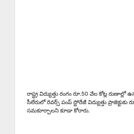
రాష్ట్ర విద్యుత్తు రంగం రూ.50 వేల కోట్ల రుణాల్లో 
సీలేరులో రివర్స్ పంప్‌ స్టోరేజీ విద్యుత్తు ప్రాజె
సమకూర్చాలని కూడా కోరారు.