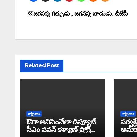
జగనన్న గిచ్చుడు.. జగనన్న బాదుడు: బీజేపీ
Related Post
రాష్ట్రీయం
రాష్ట్రీయం
ఔరా అనిపించేలా డిప్యూటీ
సర్వశ్
సీఎం పవన్ కళ్యాణ్ ప్రోగ్రెస్
అమరావ