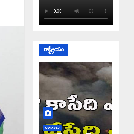
రాష్ట్రీయం
సంపాదకీయం