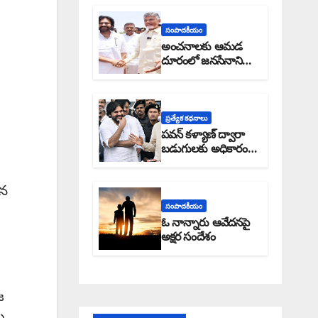
సంపాదకీయం
అంచనాలకు ఆమడ
దూరంలో జనసేనాని?:
అక్షర సందేశం
ప్రత్యేక కధనాలు
పవన్ కళ్యాణ్ ద్వారా
బడుగులకు అధికారం
ఎండమావేనా: అక్షర
సందేశం
ిన
సంపాదకీయం
ఓ నాన్నారు ఆవేదనపై
అక్షర సందేశం
జ
ు.