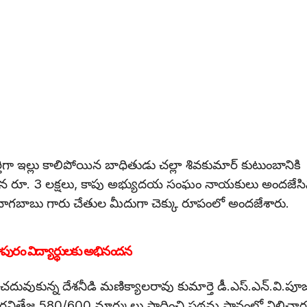
ిగా ఇల్లు కాలిపోయిన బాధితుడు చల్లా శివకుమార్ కుటుంబానికి
దజేసిన రూ. 3 లక్షలు, కాపు అభ్యుదయ సంఘం నాయకులు అందజేస
 నాగబాబు గారు చేతుల మీదుగా చెక్కు రూపంలో అందజేశారు.
పురం విద్యార్థులకు అభినందన
ో చదువుకున్న దేశనీడి మణిక్యాలరావు కుమార్తె డీ.ఎస్.ఎన్.వి.పూ
రవితేజ 580/600 మార్కులు సాధించి ప్రథమ స్థానంలో నిలిచార