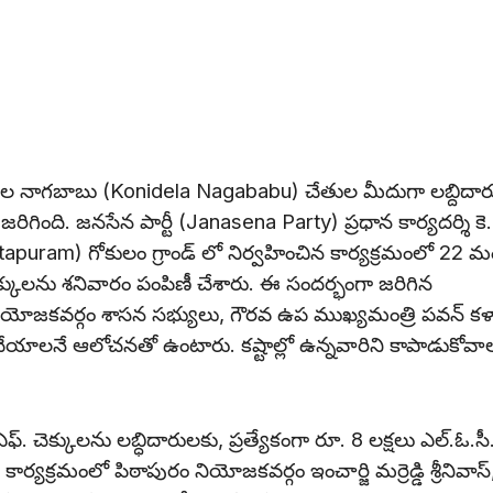
ిదెల నాగబాబు (Konidela Nagababu) చేతుల మీదుగా లబ్దిదా
ిగింది. జనసేన పార్టీ (Janasena Party) ప్రధాన కార్యదర్శి కె.
apuram) గోకులం గ్రాండ్ లో నిర్వహించిన కార్యక్రమంలో 22 మ
చెక్కులను శనివారం పంపిణీ చేశారు. ఈ సందర్భంగా జరిగిన
ియోజకవర్గం శాసన సభ్యులు, గౌరవ ఉప ముఖ్యమంత్రి పవన్ కళ్
చేయాలనే ఆలోచనతో ఉంటారు. కష్టాల్లో ఉన్నవారిని కాపాడుకోవా
్. చెక్కులను లబ్ధిదారులకు, ప్రత్యేకంగా రూ. 8 లక్షలు ఎల్.ఓ.సీ
్యక్రమంలో పిఠాపురం నియోజకవర్గం ఇంచార్జి మర్రెడ్డి శ్రీనివాస్