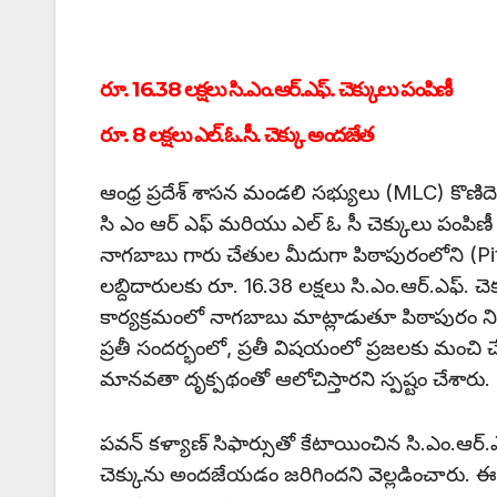
రూ. 16.38 లక్షలు సి.ఎం.ఆర్.ఎఫ్. చెక్కులు పంపిణీ
రూ. 8 లక్షలు ఎల్.ఓ.సీ. చెక్కు అందజేత
ఆంధ్ర ప్రదేశ్ శాసన మండలి సభ్యులు (MLC) కొణ
సి ఎం ఆర్ ఎఫ్ మరియు ఎల్ ఓ సీ చెక్కులు పంపిణీ జర
నాగబాబు గారు చేతుల మీదుగా పిఠాపురంలోని (Pit
లబ్దిదారులకు రూ. 16.38 లక్షలు సి.ఎం.ఆర్.ఎఫ్. 
కార్యక్రమంలో నాగబాబు మాట్లాడుతూ పిఠాపురం న
ప్రతీ సందర్భంలో, ప్రతీ విషయంలో ప్రజలకు మంచి 
మానవతా దృక్పథంతో ఆలోచిస్తారని స్పష్టం చేశారు.
పవన్ కళ్యాణ్ సిఫార్సుతో కేటాయించిన సి.ఎం.ఆర్.ఎఫ
చెక్కును అందజేయడం జరిగిందని వెల్లడించారు. ఈ కార