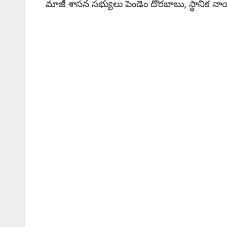
మాజీ శాసన సభ్యులు పెండెం దొరబాబు, స్థానిక నా