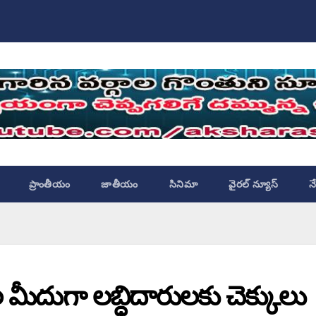
ప్రాంతీయం
జాతీయం
సినిమా
వైరల్ న్యూస్
న
 మీదుగా లబ్ధిదారులకు చెక్కులు