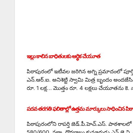
ఇల్లు కాలిన బాధితులకు ఆర్థిక చేయూత
పిఠాపురంలో ఇటీవల జరిగిన అగ్ని ప్రమాదంలో పూర్త
ఎన్.ఆర్.ఐ. అనిశెట్టి స్వామి మిత్ర బృందం అం
రూ. 1 లక్ష… మొత్తం రూ. 4 లక్షలు చేయూతను కె.
పదవ తరగతి ఫలితాల్లో ఉత్తమ మార్కులు సాధించిన పిఠా
పిఠాపురంలోని రాపర్తి జెడ్.పీ.హెచ్.ఎస్. పాఠశాలల
580/600, నక్కా దొరబాబు కుమారుడు ఎన్.జె.వి. 