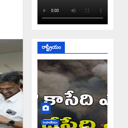
రాష్ట్రీయం
సంపాదకీయం