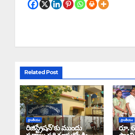
Related Post
ప్రాంతీయం
ప్రాంతీయం
రిజిస్ట్రేషన్’కు ముందు
రూ. 6