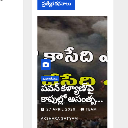
ప్రత్యేక కధనాలు
సంపాదకీయం
పవన్ కళ్యాణ్’పై
కాపుల్లో అసంతృప్తి
నిజమేనా: అక్షర
27 APRIL 2026
TEAM
సందేశం
AKSHARA SATYAM