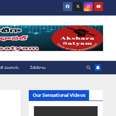
ేటి పంచాంగం
వీడియోలు
Our Sensational Videos