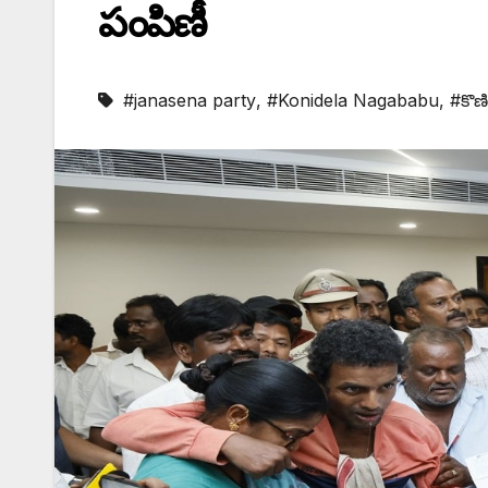
పంపిణీ
#janasena party
,
#Konidela Nagababu
,
#కొణ