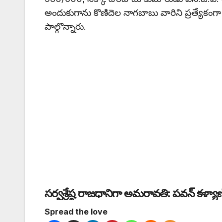
అందుకుగాను కొణిదెల నాగబాబు వారిని ప్రత్యేకంగా 
పాల్గొన్నారు.
సర్వశ్రేష్ఠ రాజధానిగా అమరావతి: పవన్ కళ్యాణ
Spread the love