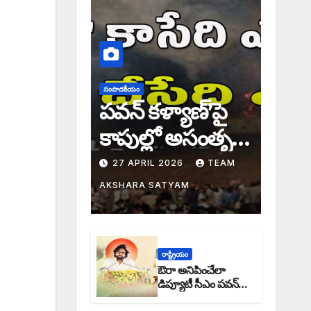
సంపాదకీయం
పవన్ కళ్యాణ్’పై
కాపుల్లో అసంతృప్తి
నిజమేనా: అక్షర
27 APRIL 2026
TEAM
సందేశం
AKSHARA SATYAM
రాష్ట్రీయం
ఔరా అనిపించేలా
డిప్యూటీ సీఎం పవన్
కళ్యాణ్ ప్రోగ్రెస్ రిపోర్టు