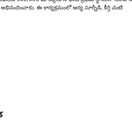
అభినందించారు. ఈ కార్యక్రమంలో ఆర్య సూర్నీడి, కీర్తి చంటి
్