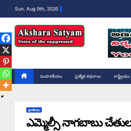
content
Sun. Aug 9th, 2026
Akshara Satyam
సంపాదకీయం
ప్రత్యేక కధనాలు
రాష్ట్రీయం
ప్రాంతీయం
ఎమ్మెల్సీ నాగబాబు చేతుల