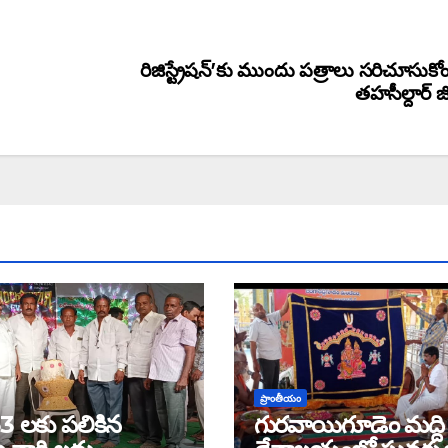
రిజిస్ట్రేషన్’కు ముందు పత్రాలు సరిచూసుకోం
తహసీల్దార్ జ
ప్రాంతీయం
3 లకు పలికిన
గురవాయిగూడెం మద్ది