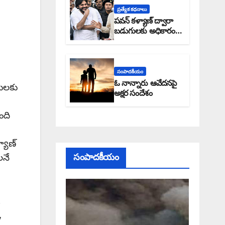
ప్రత్యేక కధనాలు
పవన్ కళ్యాణ్ ద్వారా
బడుగులకు అధికారం
ఎండమావేనా: అక్షర
సందేశం
సంపాదకీయం
ఓ నాన్నారు ఆవేదనపై
రులకు
అక్షర సందేశం
ంది
యాణ్
లనే
సంపాదకీయం
.
,