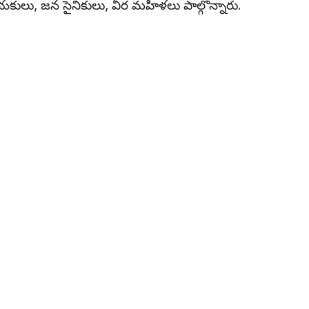
యకులు, జన సైనికులు, వీర మహిళలు పాల్గొన్నారు.