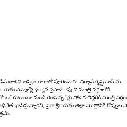
న ఖాళీని అప్పల రాజుతో పూరించారు. ధర్మాన కృష్ణ దాస్ ను
కుళం ఎమ్మెల్యే ధర్మాన ప్రసాదరావు ని మంత్రి వర్గంలోకి
ో ఒకే కుటుంబం నుండి రెండున్నరేళ్లు సోదరులిద్దరికీ మంత్రి వర్గం
 భావిస్తున్నారని, పైగా శ్రీకాకుళం జిల్లా మొత్తానికి కొప్పుల
్రమే.