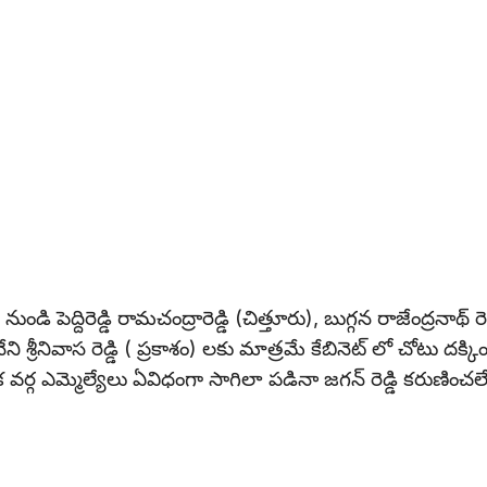
డి పెద్దిరెడ్డి రామచంద్రారెడ్డి (చిత్తూరు), బుగ్గన రాజేంద్రనాథ్ రెడ్
ి శ్రీనివాస రెడ్డి ( ప్రకాశం) లకు మాత్రమే కేబినెట్ లో చోటు దక్కిం
ర్గ ఎమ్మెల్యేలు ఏవిధంగా సాగిలా పడినా జగన్ రెడ్డి కరుణించల