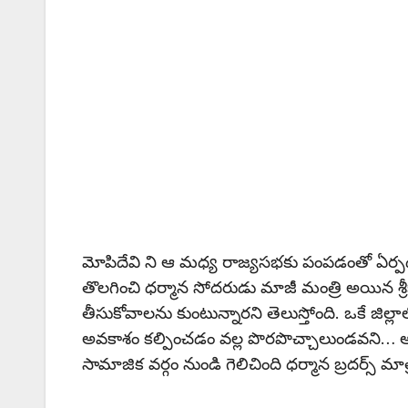
మోపిదేవి ని ఆ మధ్య రాజ్యసభకు పంపడంతో ఏర్పడి
తొలగించి ధర్మాన సోదరుడు మాజీ మంత్రి అయిన శ్రీకా
తీసుకోవాలను కుంటున్నారని తెలుస్తోంది. ఒకే జిల్లాల
అవకాశం కల్పించడం వల్ల పొరపొచ్చాలుండవని… అధినేత
సామాజిక వర్గం నుండి గెలిచింది ధర్మాన బ్రదర్స్ మాత