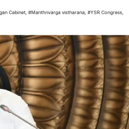
gan Cabinet
,
#Manthrivarga vistharana
,
#YSR Congress
,