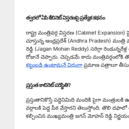
త్వరలో ఏపి కేబినెట్ విస్తరణపై ప్రత్యేక కథనం
రాష్ట్ర మంత్రివర్గ విస్తరణ (Cabinet Expansion) 
చూస్తున్న ఆంధ్రప్రదేశ్ (Andhra Pradesh) మంత్రి 
రెడ్డి (Jagan Mohan Reddy) సరిగ్గా రెండున్నరేళ
రోజునే చెప్పారు. చెప్పడమే కాదు మంత్రివర్గంలోకి 
కట్టుబడి ఉంటామనే విధంగా
ప్రమాణ పత్రాలూ తీసుకొ
ప్రస్తుత కాబినెట్ పరిస్థితి?
ప్రస్తుతానికొస్తే పద్దెనిమిది మందికి పైగా మంత్రులకి
వర్గాలకి పెద్ద పీఠ వేస్తారని తెలుస్తోంది. తొలి 
కల్పించిన ముఖ్యమంత్రి జగన్ మోహన్ రెడ్డి నిర్ణయం 