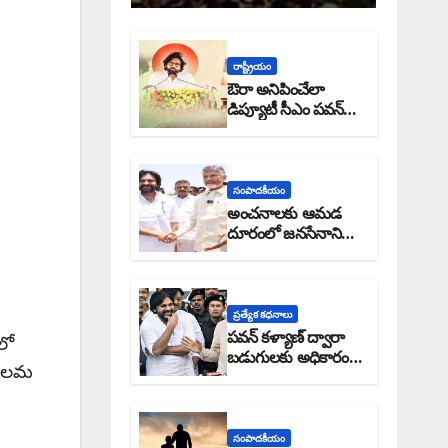
రాష్ట్రీయం
ఔరా అనిపించేలా
డిప్యూటీ సీఎం పవన్
కళ్యాణ్ ప్రోగ్రెస్ రిపోర్టు
సంపాదకీయం
అంచనాలకు ఆమడ
దూరంలో జనసేనాని?:
అక్షర సందేశం
ప్రత్యేక కధనాలు
పవన్ కళ్యాణ్ ద్వారా
లో
బడుగులకు అధికారం
 వెలమ
ఎండమావేనా: అక్షర
సందేశం
సంపాదకీయం