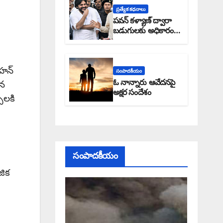
ప్రత్యేక కధనాలు
పవన్ కళ్యాణ్ ద్వారా
బడుగులకు అధికారం
ఎండమావేనా: అక్షర
సందేశం
ోహన్
సంపాదకీయం
ఓ నాన్నారు ఆవేదనపై
ిన
అక్షర సందేశం
ులకి
సంపాదకీయం
జిక