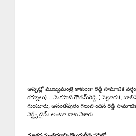
అప్పట్లో ముఖ్యమంత్రి కాకుండా రెడ్డి సామాజిక వర్గం నుం
కర్నూలు)… మేకపాటి గౌతమ్‌రెడ్డి ( నెల్లూరు), బాలినేన
గుంటూరు, అనంతపురం గెలుపొందిన రెడ్డి సామాజిక వ
నెక్ట్స్ టైమ్ అంటూ దాట వేశారు.
నూతన మంత్రివర్గాన్ని కొలువుదీర్చే పనిలో