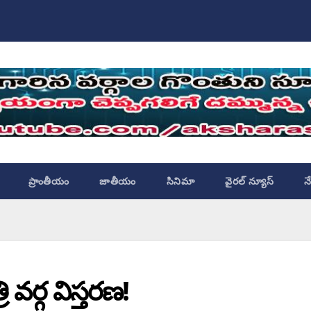
ప్రాంతీయం
జాతీయం
సినిమా
వైరల్ న్యూస్
న
ి వర్గ విస్తరణ!