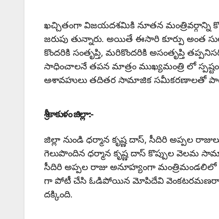
ఖచ్చితంగా విజయదశమికి నూతన మంత్రివర్గాన్ని క
జరుపు తున్నారు. అయితే ఈసారి కూర్పు అంత 
కొందరికి సంతృప్తి, మరికొందరికి అసంతృప్తి తప్
సాధించాలనే తపన మాత్రం ముఖ్యమంత్రి లో స్పష్టంగ
ఆశావహులు తదితర సామాజిక సమీకరణాలతో పాటు ప
శ్రీకాకుళం జిల్లా:-
జిల్లా నుండి ధర్మాన కృష్ణ దాస్, సీదిరి అప్పల రాజు
గెలుపొందిన ధర్మాన కృష్ణ దాస్ కొప్పుల వెలమ సామ
సీదిరి అప్పల రాజు అనూహ్యంగా మంత్రిమండలిలో చోటు
గా పోటీ చేసి ఓడిపోయిన మోపిదేవి వెంకటరమణరా
దక్కింది.