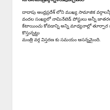
దాదాపు ఆంధ్రప్రదేశ్ లోని ముఖ్య సామాజిక వర్గాలన్నీ
వందల సంఖ్యలో నామినేటెడ్ పోస్టులు అన్నీ జాతరలో
కేటాయించు కోవడాన్ని అన్ని మాధ్యనాల్లో తూర్పా
కొస్తున్నట్టు
మంత్రి వర్గ విస్తరణ కు సమయం ఆసన్నమైంది.