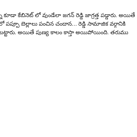
 కూడా కేబినెట్ లో వుండేలా జగన్ రెడ్డి జాగ్రత్త పడ్డారు. అయితే
 పప్పూ బెల్లాలు పంచిన చందాన… రెడ్డి సామాజిక వర్గానికి
ర బట్టారు. అయితే పుణ్య కాలం కాస్తా అయిపోయింది. తరుము