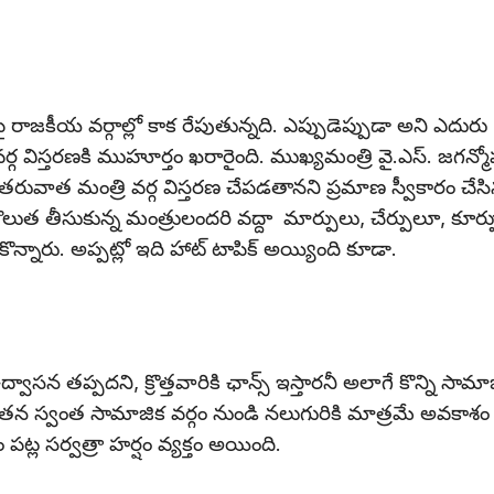
పై రాజకీయ వర్గాల్లో కాక రేపుతున్నది. ఎప్పుడెప్పుడా అని ఎదురు
వర్గ విస్తరణకి ముహూర్తం ఖరారైంది. ముఖ్యమంత్రి వై.ఎస్. జగన్మ
్ల తరువాత మంత్రి వర్గ విస్తరణ చేపడతానని ప్రమాణ స్వీకారం చేస
తొలుత తీసుకున్న మంత్రులందరి వద్దా మార్పులు, చేర్పులూ, కూర్ప
న్నారు. అప్పట్లో ఇది హాట్ టాపిక్ అయ్యింది కూడా.
 ఉద్వాసన తప్పదని, క్రొత్తవారికి ఛాన్స్ ఇస్తారనీ అలాగే కొన్ని సామా
దఫాలో తన స్వంత సామాజిక వర్గం నుండి నలుగురికి మాత్రమే అవకాశం
పట్ల సర్వత్రా హర్షం వ్యక్తం అయింది.