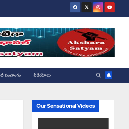
ేటి పంచాంగం
వీడియోలు
Our Sensational Videos