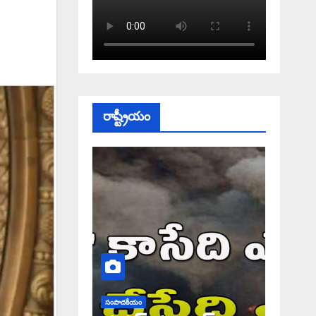
రాష్ట్రీయం
సంపాదకీయం