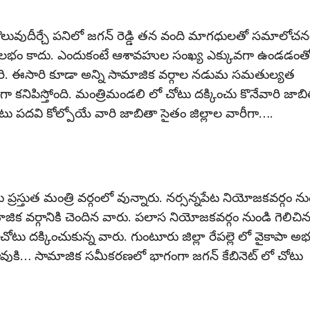
ొలువుదీర్చే పనిలో జగన్ రెడ్డి తన వంది మాగధులతో సమాలోచ
సులభం కాదు. ఎందుకంటే ఆశావహుల సంఖ్య ఎక్కువగా ఉండడంత
పనిసరి. ఈసారి కూడా అన్ని సామాజిక వర్గాల నడుమ సమతుల్యత
ా కనిపిస్తోంది. మంత్రిమండలి లో చోటు దక్కించు కొనేవారి జాబి
దవి కోల్పోయే వారి జాబితా సైతం జిల్లాల వారీగా….
లు ప్రస్తుత మంత్రి వర్గంలో వున్నారు. నర్సన్నపేట నియోజకవర్గం ను
ాజిక వర్గానికి చెందిన వారు. పలాస నియోజకవర్గం నుండి గెలిచి
 దక్కించుకున్న వారు. గుంటూరు జిల్లా రేపల్లె లో వైకాపా అభ్యర
వుకి… సామాజిక సమీకరణలో భాగంగా జగన్ కేబినెట్ లో చోటు