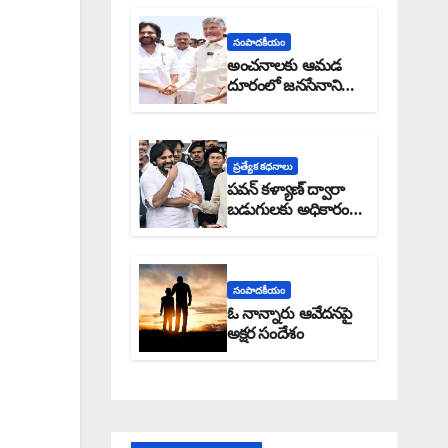
సంపాదకీయం
అంచనాలకు ఆమడ
దూరంలో జనసేనాని?:
అక్షర సందేశం
ప్రత్యేక కధనాలు
పవన్ కళ్యాణ్ ద్వారా
బడుగులకు అధికారం
ఎండమావేనా: అక్షర
సందేశం
సంపాదకీయం
ఓ నాన్నారు ఆవేదనపై
అక్షర సందేశం