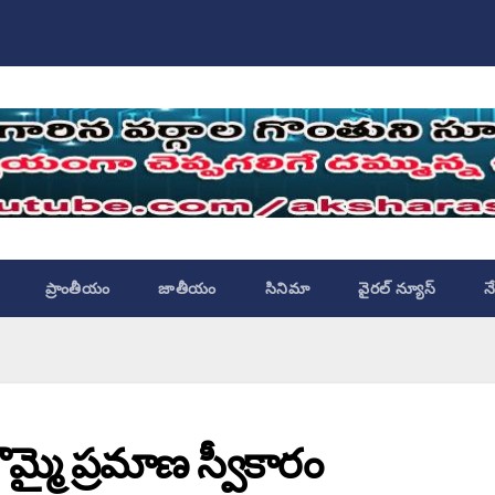
ప్రాంతీయం
జాతీయం
సినిమా
వైరల్ న్యూస్
న
మ్మై ప్రమాణ స్వీకారం