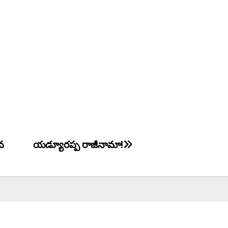
వ
యడ్యూరప్ప రాజీనామా!