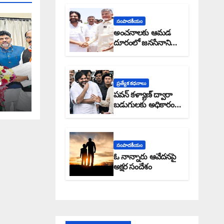
సంపాదకీయం
అంచనాలకు ఆమడ
దూరంలో జనసేనాని?:
అక్షర సందేశం
ా
ప్రత్యేక కధనాలు
పవన్ కళ్యాణ్ ద్వారా
బడుగులకు అధికారం
ఎండమావేనా: అక్షర
సందేశం
సంపాదకీయం
ఓ నాన్నారు ఆవేదనపై
అక్షర సందేశం