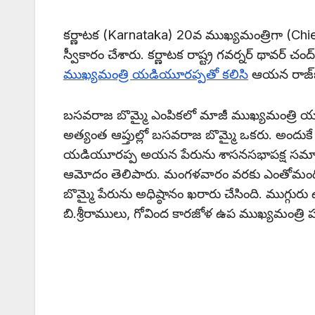
కర్ణాటక (Karnataka) 20వ ముఖ్యమంత్రిగా (Chi
స్వీకారం చేశారు. కర్ణాటక రాష్ట్ర గవర్నర్ థావర్ 
ముఖ్యమంత్రి యడియూరప్పతో కలిసి
ఆయన రాజ్‌భవ
బసవరాజ బొమ్మై ఎంపికలో మాజీ ముఖ్యమంత్రి యడ
అత్యంత ఆప్తుల్లో బసవరాజ బొమ్మై ఒకరు. అం
యడియూరప్ప అయన పేరును శాసనసభాపక్ష సమావేశ
ఆమోదం తెలిపారు. మంగళవారం వరకు ఎంతోమంది ఆ
బొమ్మై పేరును అధిష్ఠానం ఖరారు చేసింది. ముగ్గ
బి.శ్రీరాములు, గోవింద కారజోళ ఉప ముఖ్యమంత్ర