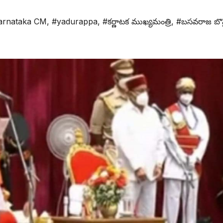
arnataka CM
,
#yadurappa
,
#కర్ణాటక ముఖ్యమంత్రి
,
#బసవరాజ బొమ్