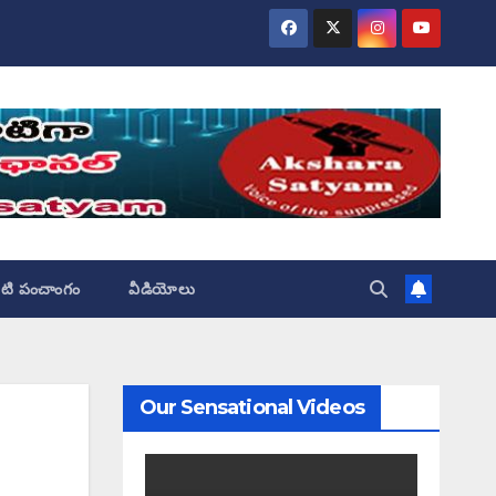
ేటి పంచాంగం
వీడియోలు
Our Sensational Videos