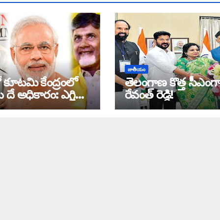
జాతీయం
 కూటమి కేంద్రంలో
తెలంగాణ కొత్త సీఎంగ
ే దే అధికారం: ఎగ్జిట్
రేవంత్ రెడ్డి!