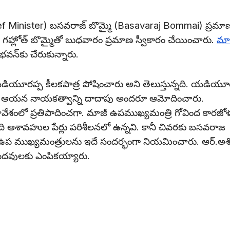
ef Minister) బసవరాజ్‌ బొమ్మై (Basavaraj Bommai) ప్రమా
చంద్ గహ్లోత్ బొమ్మైతో బుధవారం ప్రమాణ స్వీకారం చేయించారు.
మా
న్‌కు చేరుకున్నారు.
ియూరప్ప కీలకపాత్ర పోషించారు అని తెలుస్తున్నది. యడియూ
దుకే ఆయన నాయకత్వాన్ని దాదాపు అందరూ ఆమోదించారు.
ంలో ప్రతిపాదించగా. మాజీ ఉపముఖ్యమంత్రి గోవింద కారజో
శావహుల పేర్లు పరిశీలనలో ఉన్నవి. కానీ చివరకు బసవరాజ
ురు ఉప ముఖ్యమంత్రులను ఇదే సందర్భంగా నియమించారు. ఆర్‌.అశోక
ి పదవులకు ఎంపికయ్యారు.