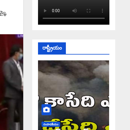
మై
,
రాష్ట్రీయం
సంపాదకీయం