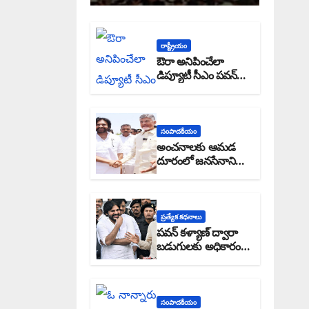
రాష్ట్రీయం
ఔరా అనిపించేలా
డిప్యూటీ సీఎం పవన్
కళ్యాణ్ ప్రోగ్రెస్ రిపోర్టు
సంపాదకీయం
అంచనాలకు ఆమడ
దూరంలో జనసేనాని?:
అక్షర సందేశం
ప్రత్యేక కధనాలు
పవన్ కళ్యాణ్ ద్వారా
బడుగులకు అధికారం
ఎండమావేనా: అక్షర
సందేశం
సంపాదకీయం