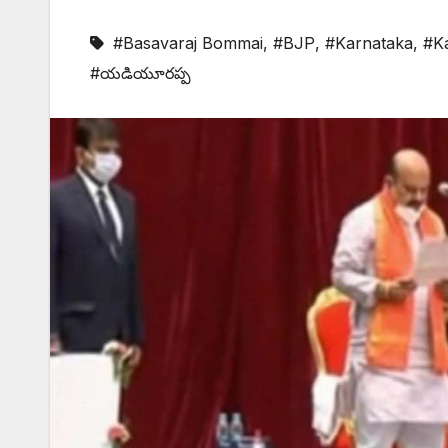
#Basavaraj Bommai
,
#BJP
,
#Karnataka
,
#K
#యడియూరప్ప