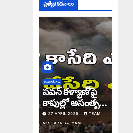
ప్రత్యేక కధనాలు
సంపాదకీయం
పవన్ కళ్యాణ్’పై
కాపుల్లో అసంతృప్తి
నిజమేనా: అక్షర
27 APRIL 2026
TEAM
సందేశం
AKSHARA SATYAM