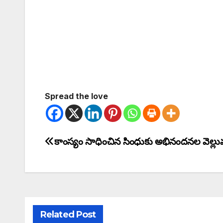
Spread the love
కాంస్యం సాధించిన సింధుకు అభినందనల వెల్లు
Related Post