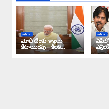
జాతీయం
జాతీయం
మోదీ టీంకు శాఖలు
ఏపీలో
కేటాయింపు – కీలక
ఎన్డీయ
శాఖలన్నీ బీజేపీకే!
పోల్స్