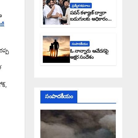
ప్రత్యేక కధనాలు
పవన్ కళ్యాణ్ ద్వారా
ణ
బడుగులకు అధికారం
జీ
ఎండమావేనా: అక్షర
సందేశం
సంపాదకీయం
రప్ప
ఓ నాన్నారు ఆవేదనపై
అక్షర సందేశం
ళ
్‌,
సంపాదకీయం