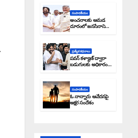
సంపాదకీయం
అంచనాలకు ఆమడ
దూరంలో జనసేనాని?:
అక్షర సందేశం
ా
ప్రత్యేక కధనాలు
పవన్ కళ్యాణ్ ద్వారా
బడుగులకు అధికారం
ఎండమావేనా: అక్షర
సందేశం
సంపాదకీయం
ఓ నాన్నారు ఆవేదనపై
అక్షర సందేశం