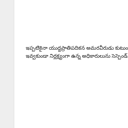
ఇప్పటికైనా యుద్దప్రాతిపదికన అమరవీరుడు కు
ఇవ్వకుండా నిర్లక్ష్యంగా ఉన్న అధికారులును సెస్పెండ