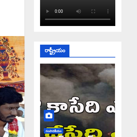
రాష్ట్రీయం
సంపాదకీయం