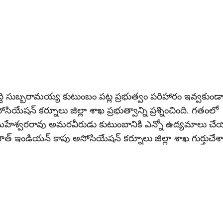
ిద్ది సుబ్బరామయ్య కుటుంబం పట్ల ప్రభుత్వం పరిహారం ఇవ్వకుండ
ేషన్ కర్నూలు జిల్లా శాఖ ప్రభుత్వాన్ని ప్రశ్నించింది. గతంలో
టి ఉమామహేశ్వరరావు అమరవీరుడు కుటుంబానికి ఎన్నో ఉద్యమాలు చ
ౌత్ ఇండియన్ కాపు అసోసియేషన్ కర్నూలు జిల్లా శాఖ గుర్తుచేశా