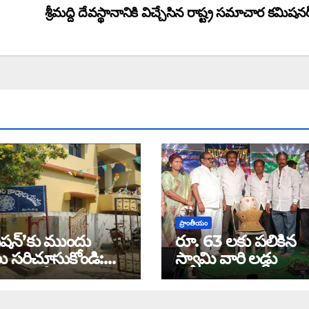
శ్రీమద్ది దేవస్థానానికి విచ్చేసిన రాష్ట్ర సమాచార కమిషనర
ప్రాంతీయం
ట్రేషన్’కు ముందు
రూ. 63 లకు పలికిన
లు సరిచూసుకోండి:
స్వామి వారి లడ్డు
్దార్ జోషి