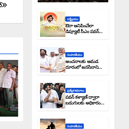
్
రాష్ట్రీయం
ఔరా అనిపించేలా
డిప్యూటీ సీఎం పవన్
కళ్యాణ్ ప్రోగ్రెస్ రిపోర్టు
సంపాదకీయం
అంచనాలకు ఆమడ
దూరంలో జనసేనాని?:
అక్షర సందేశం
ప్రత్యేక కధనాలు
పవన్ కళ్యాణ్ ద్వారా
బడుగులకు అధికారం
ఎండమావేనా: అక్షర
సందేశం
సంపాదకీయం