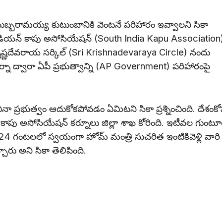
ుబ్బరామయ్య కుటుంబానికి వెంటనే పరిహారం ఇవ్వాలని సికా
ండియన్ కాపు అసోసియేషన్ (South India Kapu Association
ీకృష్ణదేవరాయ సర్కిల్ (Sri Krishnadevaraya Circle) నందు
ధర్నా ద్వారా ఏపీ ప్రభుత్వాన్ని (AP Government) పరిహారంపై
ా ప్రభుత్వం ఆదుకోకపోవడం ఏమిటని సికా ప్రశ్నించింది. దేశంక
ాపు అసోసియేషన్ కర్నూలు జిల్లా శాఖ కోరింది. ఇటీవల గుంటూ
ే 24 గంటలలో స్వయంగా హోమ్ మంత్రి సుచరిత ఇంటికివెళ్లి వారి
ు అని సికా తెలిపింది.