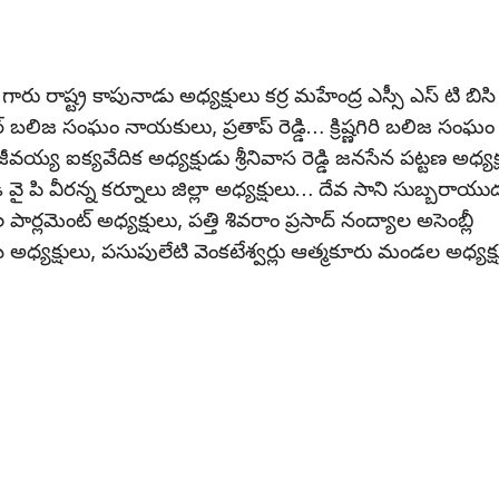
గారు రాష్ట్ర కాపునాడు అధ్యక్షులు కర్ర మహేంద్ర ఎస్సీ ఎస్ టి బిసి
్రభాకర్ బలిజ సంఘం నాయకులు, ప్రతాప్ రెడ్డి… క్రిష్ణగిరి బలిజ సంఘం
 ఐక్యవేదిక అధ్యక్షుడు శ్రీనివాస రెడ్డి జనసేన పట్టణ అధ్యక్
 పి వీరన్న కర్నూలు జిల్లా అధ్యక్షులు… దేవ సాని సుబ్బరాయు
పార్లమెంట్ అధ్యక్షులు, పత్తి శివరాం ప్రసాద్ నంద్యాల అసెంబ్లీ
ీ శాఖ అధ్యక్షులు, పసుపులేటి వెంకటేశ్వర్లు ఆత్మకూరు మండల అధ్యక్