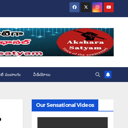
ేటి పంచాంగం
వీడియోలు
Our Sensational Videos
ా