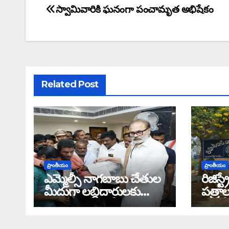
స్వామివారికి ఘనంగా పంచామృత అభిషేకం
Related Post
ప్రాంతీయం
ప్రాంతీయం
ఎమ్మెల్సీ నాగబాబు చేతుల
రిజిస్
మీదుగా లబ్ధిదారులకు
పత్రా
చెక్కులు పంపిణీ
తహసీల