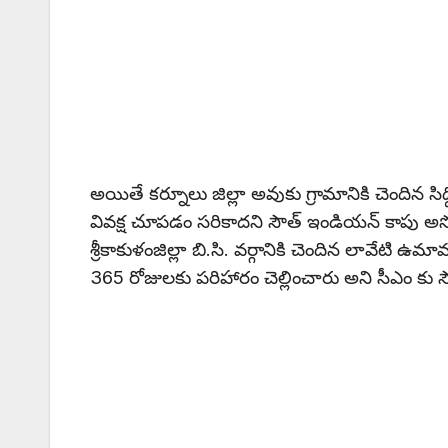
అయితే కర్నూలు జిల్లా అవుకు గ్రామానికి చెందిన స
వివక్ష చూపడం సరికాదని సౌత్ ఇండియన్ కాపు అసోసియ
శ్రీకాకుళంజిల్లా బి.సి. వర్గానికి చెందిన లావే
365 రోజులకు పరిహారం చెల్లించారు అని సీఎం కు స