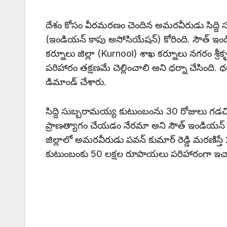
దేశం కోసం వీరమరణం చెందిన అమరవీరుడు సిద్ది స
(ఇండియన్ కాపు అసోసియేషన్) కోరింది. సౌత్ ఇ
కర్నూలు జిల్లా (Kurnool) శాఖ కర్నూలు నగరం శ్ర
పరిహారం తక్షణమే చెల్లించాలి అని ధర్నా చేసింది. 
డిమాండ్ చేశారు.
సిద్ది సుబ్బరామయ్య కుటుంబంను 30 రోజులు గడచిన
ప్రాణత్యాగం చేయడం నేరమా అని సౌత్ ఇండియన్ క
జిల్లాలో అమరవీరుడు పవన్ కుమార్ రెడ్డి మరణిస్త
కుటుంబంకు 50 లక్షల రూపాయలు పరిహారంగా ఇచ్చార