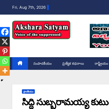
content
Fri. Aug 7th, 2026
Akshara Satyam
సంపాదకీయం
ప్రత్యేక కధనాలు
రాష్ట్రీయం
ప్రాంతీయం
సిద్ది సుబ్బరామయ్య కుటుం