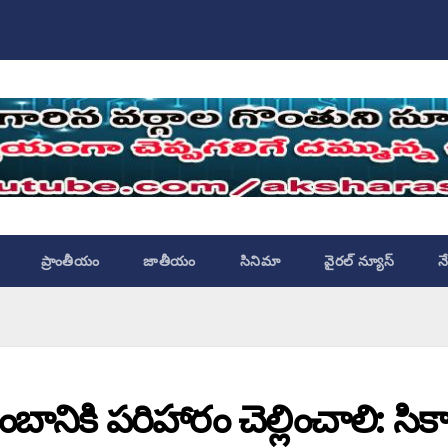
ప్రాంతీయం
జాతీయం
సినిమా
వైరల్ న్యూస్
న
బానికి పరిహారం చెల్లించాలి: సిక