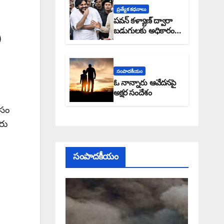
ప్రత్యేక కధనాలు
పవన్ కళ్యాణ్ ద్వారా
బడుగులకు అధికారం
)
ఎండమావేనా: అక్షర
సందేశం
సంపాదకీయం
ఓ నాన్నారు ఆవేదనపై
అక్షర సందేశం
ోసం
రు
సంపాదకీయం