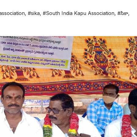
association
,
#sika
,
#South India Kapu Association
,
#సికా
,