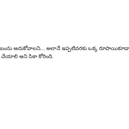
టుంబంను ఆదుకోవాలని… అలానే ఇప్పటివరకు ఒక్క రూపాయికూడ
్ చేయాలి అని సికా కోరింది.