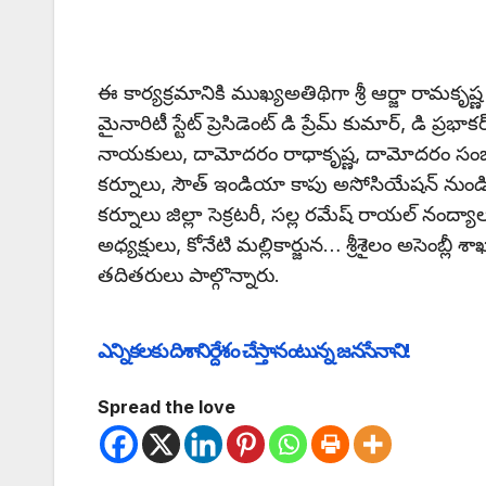
ఈ కార్యక్రమానికి ముఖ్యఅతిథిగా శ్రీ ఆర్జా రామకృష్ణ 
మైనారిటీ స్టేట్ ప్రెసిడెంట్ డి ప్రేమ్ కుమార్, డి ప
నాయకులు, దామోదరం రాధాకృష్ణ, దామోదరం సంజీవయ్య
కర్నూలు, సౌత్ ఇండియా కాపు అసోసియేషన్ నుండి వై
కర్నూలు జిల్లా సెక్రటరీ, సల్ల రమేష్ రాయల్ నంద్యాల 
అధ్యక్షులు, కోనేటి మల్లికార్జున… శ్రీశైలం అసెంబ్ల
తదితరులు పాల్గొన్నారు.
ఎన్నికలకు దిశానిర్దేశం చేస్తానంటున్న జనసేనాని!
Spread the love