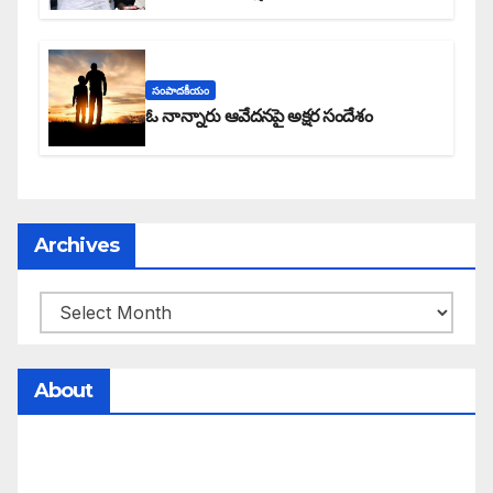
సంపాదకీయం
ఓ నాన్నారు ఆవేదనపై అక్షర సందేశం
Archives
About
సమాజంలో సంపద, అధికార ఫలాలు అందరికీ సమానంగా
దక్కాలి అంటే రాజ్యాధికారంలో మార్పు రావాలి. ఆ మార్పు