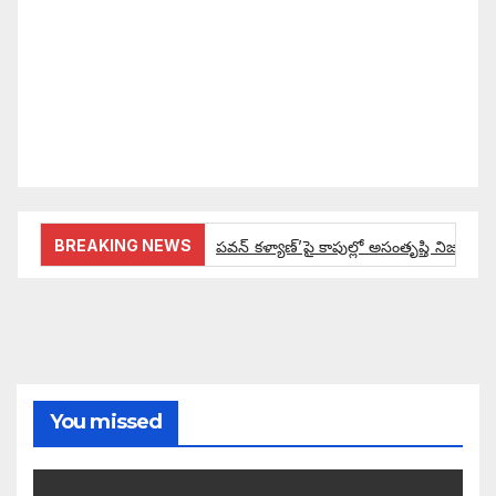
కోసం రాజ్యాంగ బద్దంగా మనమంతా ఏమి చేయాలి?
సమాజాన్ని ఎలా చైతన్య పరచాలి అనే ఆలోచనలో భాగంగా
వచ్చినదే మన Akshara Satyam. మా ఈ చిరు
ప్రయత్నాన్ని మీ పెద్ద మనస్సుతో ఆశీర్వదిస్తారు అని
కోరుకొంటున్నాము.
BREAKING NEWS
పవన్ కళ్యాణ్’పై కాపుల్లో అసంతృప్తి నిజమేనా:
ఔరా అనిపించేలా డిప్యూటీ సీఎం పవన్ కళ్యాణ్ ప్రో
అంచనాలకు ఆమడ దూరంలో జనసేనాని?: అక్ష
పవన్ కళ్యాణ్ ద్వారా బడుగులకు అధికారం ఎం
You missed
ఓ నాన్నారు ఆవేదనపై అక్షర సందేశం