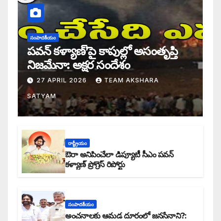
సంపాదకీయం
పవన్ కళ్యాణ్’పై కాపుల్లో అసంతృప్తి
నిజమేనా: అక్షర సందేశం
27 APRIL 2026
TEAM AKSHARA
SATYAM
రాష్ట్రీయం
ఔరా అనిపించేలా డిప్యూటీ సీఎం పవన్
కళ్యాణ్ ప్రోగ్రెస్ రిపోర్టు
సంపాదకీయం
అంచనాలకు ఆమడ దూరంలో జనసేనాని?: