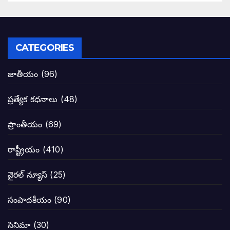
పిఠాపురం జనసైనికుల గర్జనకు షేక్ అయిన ఏపీ
పవన్ కళ్యాణ్ నామినేషన్ సందర్భంగా పలు ఆ
CATEGORIES
టీడీపీతో పొత్తు పెట్టుకొన్న జనసేనకి ఓటు ఎం
జాతీయం
(96)
ప్రజల్లో తిరగలేకపోతున్న జనసేనాని అనే ఆరోప
ప్రత్యేక కధనాలు
(48)
జనసేనకు గాజు గ్లాసు గుర్తును ఖరారు చేసిన క
ప్రాంతీయం
(69)
నాన్నా లోకేశా! మా కళ్ళు తెరిపించినందుకు ధన
రాష్ట్రీయం
(410)
పవన్ కళ్యాణ్-చంద్రబాబు కీలక భేటీ అందుకేనా
వైరల్ న్యూస్
(25)
గెలుపే లక్ష్యంగా దశాబ్దం పాటు పొత్తు: పవన్ కళ
సంపాదకీయం
(90)
బాబూ! ముఖ్యమంత్రి ఎవరు: హరిరామ జోగయ
సినిమా
(30)