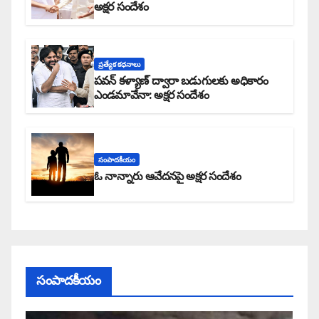
అక్షర సందేశం
ప్రత్యేక కధనాలు
పవన్ కళ్యాణ్ ద్వారా బడుగులకు అధికారం
ఎండమావేనా: అక్షర సందేశం
సంపాదకీయం
ఓ నాన్నారు ఆవేదనపై అక్షర సందేశం
సంపాదకీయం