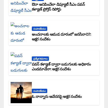
ఔరా అనిపించేలా డిప్యూటీ సీఎం పవన్
కళ్యాణ్ ప్రోగ్రెస్ రిపోర్టు
సంపాదకీయం
అంచనాలకు ఆమడ దూరంలో జనసేనాని?:
అక్షర సందేశం
ప్రత్యేక కధనాలు
పవన్ కళ్యాణ్ ద్వారా బడుగులకు అధికారం
ఎండమావేనా: అక్షర సందేశం
సంపాదకీయం
ఓ నాన్నారు ఆవేదనపై అక్షర సందేశం