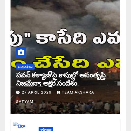
సంపాదకీయం
పవన్ కళ్యాణ్’పై కాపుల్లో అసంతృప్తి
నిజమేనా: అక్షర సందేశం
27 APRIL 2026
TEAM AKSHARA
SATYAM
రాష్ట్రీయం