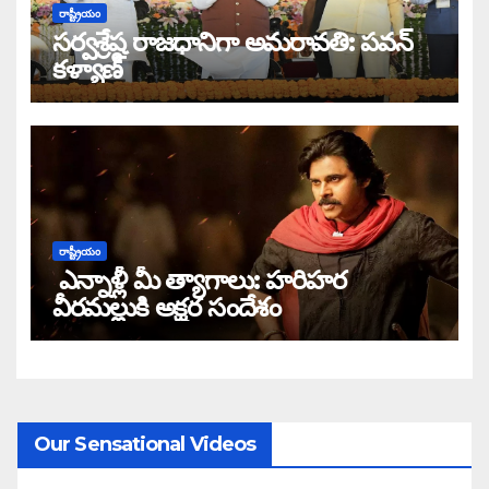
రాష్ట్రీయం
సర్వశ్రేష్ఠ రాజధానిగా అమరావతి: పవన్
కళ్యాణ్
రాష్ట్రీయం
ఎన్నాళ్లీ మీ త్యాగాలు: హరిహర
వీరమల్లుకి అక్షర సందేశం
Our Sensational Videos