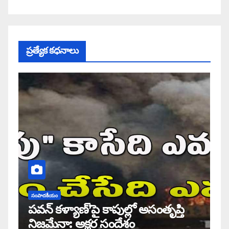
ప్రత్యేక కధనాలు
సంపాదకీయం
పవన్ కళ్యాణ్’పై కాపుల్లో అసంతృప్తి
నిజమేనా: అక్షర సందేశం