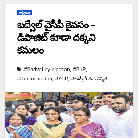
రాష్ట్రీయం
బద్వేల్ వైసీపీ కైవసం –
డిపాజిట్ కూడా దక్కని
కమలం
#Badvel by election
,
#BJP
,
#Doctor sudha
,
#YCP
,
#బద్వేల్ ఉపఎన్నిక