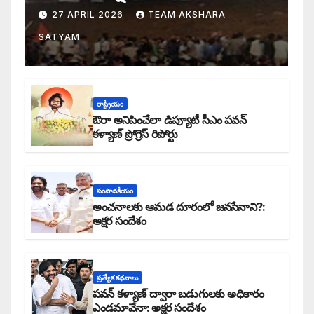
27 APRIL 2026
TEAM AKSHARA
SATYAM
రాష్ట్రీయం
ఔరా అనిపించేలా డిప్యూటీ సీఎం పవన్
కళ్యాణ్ ప్రోగ్రెస్ రిపోర్టు
సంపాదకీయం
అంచనాలకు ఆమడ దూరంలో జనసేనాని?:
అక్షర సందేశం
ప్రత్యేక కధనాలు
పవన్ కళ్యాణ్ ద్వారా బడుగులకు అధికారం
ఎండమావేనా: అక్షర సందేశం