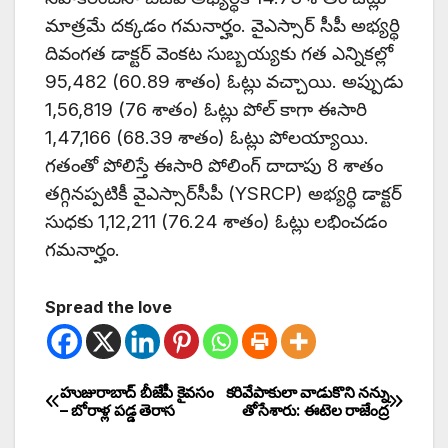
మాత్రమే దక్కడం గమనార్హం. వైఎస్సార్‌ సీపీ అభ్యర్థి
దివంగత డాక్టర్‌ వెంకట సుబ్బయ్యకు గత ఎన్నికల్లో
95,482 (60.89 శాతం) ఓట్లు వచ్చాయి. అప్పుడు
1,56,819 (76 శాతం) ఓట్లు పోల్‌ కాగా ఈసారి
1,47,166 (68.39 శాతం) ఓట్లు పోలయ్యాయి.
గతంతో పోలిస్తే ఈసారి పోలింగ్‌ దాదాపు 8 శాతం
తగ్గినప్పటికీ వైఎస్సార్‌సీపీ (YSRCP) అభ్యర్థి డాక్టర్‌
సుధకు 1,12,211 (76.24 శాతం) ఓట్లు లభించడం
గమనార్హం.
Spread the love
హుజురాబాద్ బీజేపీ కైవసం
కరివేపాకులా వాడుకొని నన్ను
– బోరాళ్ల పడ్డ తెరాస
తోసేశారు: ఈటెల రాజేంద్ర