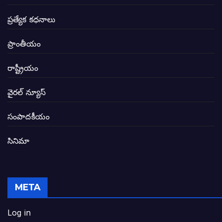
సీఎం సన్నిహిత సంస్థ ఇండోసోల్’కి 8,348 
ప్రత్యేక కధనాలు
విద్యారంగంలోని అవినీతి తిమింగలాల గుట్టు వి
ప్రాంతీయం
జగనన్న పాల వెల్లువ పథకంలో పొంగి పొర్లుతున్
రాష్ట్రీయం
బటన్లు నొక్కే సీఎంపై నాదెండ్ల మనోహర్ సంచల
వైరల్ న్యూస్
తెలంగాణ అభివృద్ధి ఆకాంక్ష నెరవేరాలంటే బీజేప
సంపాదకీయం
సినిమా
జనసేన-టీడీపీల సంయుక్త సమావేశంలో సంచల
విజయవాడ, గుంటూరుకు దీటుగా తెనాలిని అభివ
META
జనప్రభంజనం మధ్య ముదినేపల్లిలో జనసేనాని 
Log in
పావలా ముఖ్యమంత్రి అంటూ జగన్ రెడ్డిపై గర్జి