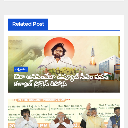
Related Post
రాష్ట్రీయం
ఔరా అనిపించేలా డిప్యూటీ సీఎం పవన్
కళ్యాణ్ ప్రోగ్రెస్ రిపోర్టు