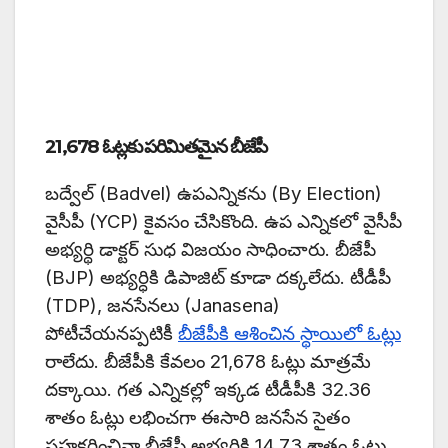
21,678 ఓట్లకు పరిమితమైన బీజేపీ
బద్వేల్ (Badvel) ఉపఎన్నికను (By Election)
వైసీపీ (YCP) కైవసం చేసికొంది. ఉప ఎన్నికలో వైసీపీ
అభ్యర్థి డాక్టర్ సుధ విజయం సాధించారు. బీజేపీ
(BJP) అభ్యర్ధికి డిపాజిట్ కూడా దక్కలేదు. టీడీపీ
(TDP), జనసేనలు (Janasena)
పోటీచేయనప్పటికీ
బీజేపీకి ఆశించిన స్థాయిలో ఓట్లు
రాలేదు. బీజేపీకి కేవలం 21,678 ఓట్లు మాత్రమే
దక్కాయి. గత ఎన్నికల్లో ఇక్కడ టీడీపీకి 32.36
శాతం ఓట్లు లభించగా ఈసారి జనసేన సైతం
సహకరించినా బీజేపీ అభ్యర్థికి 14.73 శాతం ఓట్లు