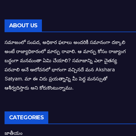
వైసీపీ సర్కార్ లో పంచాయతీలు నిర్వీర్యం: నాద
తెలంగాణ సీఎం రేవంత్ రెడ్డి విజయ రహస్యాల
ABOUT US
తెలంగాణ కొత్త సీఎంగా రేవంత్ రెడ్డి!
సమాజంలో సంపద, అధికార ఫలాలు అందరికీ సమానంగా దక్కాలి
అంటే రాజ్యాధికారంలో మార్పు రావాలి. ఆ మార్పు కోసం రాజ్యాంగ
ఎన్నికల ఫలితాలు రాబోతున్న వేల ఎవరి గోల వా
బద్దంగా మనమంతా ఏమి చేయాలి? సమాజాన్ని ఎలా చైతన్య
పరచాలి అనే ఆలోచనలో భాగంగా వచ్చినదే మన Akshara
బాధితుల ఆశలసౌధం జనసేనానికి అక్షర సందే
Satyam. మా ఈ చిరు ప్రయత్నాన్ని మీ పెద్ద మనస్సుతో
ఓరి నాన్నోయి! జరా నా గోడు విను: అక్షర సందే
ఆశీర్వదిస్తారు అని కోరుకొంటున్నాము.
అణగారిన వర్గాలకు అధికారం వచ్చిననాడే నిజమ
అసాంఘిక కార్యక్రమాల అడ్డాగా విశాఖ?
CATEGORIES
ఏపీలో రౌడీలు రాజ్యాలేలుతున్నారు. తరిమి కొట్టడా
జాతీయం