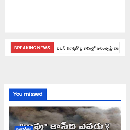
వచ్చినదే మన Akshara Satyam. మా ఈ చిరు
ప్రయత్నాన్ని మీ పెద్ద మనస్సుతో ఆశీర్వదిస్తారు అని
కోరుకొంటున్నాము.
BREAKING NEWS
పవన్ కళ్యాణ్’పై కాపుల్లో అసంతృప్తి నిజమేనా:
ఔరా అనిపించేలా డిప్యూటీ సీఎం పవన్ కళ్యాణ్ ప్రో
అంచనాలకు ఆమడ దూరంలో జనసేనాని?: అక్ష
పవన్ కళ్యాణ్ ద్వారా బడుగులకు అధికారం ఎం
You missed
ఓ నాన్నారు ఆవేదనపై అక్షర సందేశం
ఎమ్మెల్సీ నాగబాబు చేతుల మీదుగా లబ్ధిదారు
సంపాదకీయం