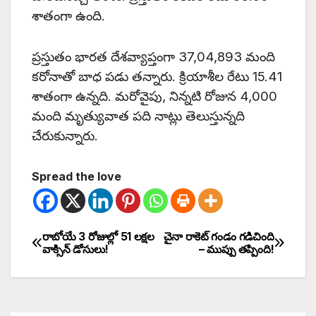
శాతంగా ఉంది.
ప్రస్తుతం భారత దేశవ్యాప్తంగా 37,04,893 మంది
కరోనాతో బాధ పడు తన్నారు. క్రియాశీల రేటు 15.41
శాతంగా ఉన్నది. మరోవైపు, నిన్నటి రోజున 4,000
మంది మృత్యువాత పది నాట్లు తెలుస్తున్నది
చేరుకున్నారు.
Spread the love
రాబోయే 3 రోజుల్లో 51 లక్షల
చైనా రాకెట్ గండం గడిచింది
వాక్సిన్ డోసులు!
– ముప్పు తప్పింది!