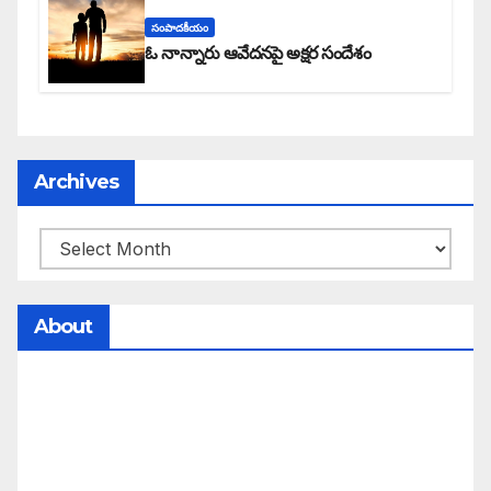
సంపాదకీయం
ఓ నాన్నారు ఆవేదనపై అక్షర సందేశం
Archives
About
సమాజంలో సంపద, అధికార ఫలాలు అందరికీ సమానంగా
దక్కాలి అంటే రాజ్యాధికారంలో మార్పు రావాలి. ఆ మార్పు
కోసం రాజ్యాంగ బద్దంగా మనమంతా ఏమి చేయాలి?
సమాజాన్ని ఎలా చైతన్య పరచాలి అనే ఆలోచనలో భాగంగా