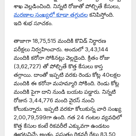
శాఖ వెల్లడించింది. నిన్నటి రోజుతో పోల్చితే కేసులు,
మరణాల సంఖ్యలో కూడా తగ్గుదల
కనిపిస్తోంది.
ఇది శుభ సూచకం.
తాజాగా 18,75,515 మందికి కొవిడ్ నిర్ధారణ
పరీక్షలు నిర్వహించారు. అందులో 3,43,144
మందికి కరోనా సోకినట్లు వెల్లడైంది. క్రితం రోజు
(3,62,727) తో పోల్చితే కొత్త కేసులు కాస్త
తగ్గాయి. దాంతో ఇప్పటి వరకు రెండు కోట్ల 40లక్షల
మందికి ఈ కరోనా మహమ్మారి సోకింది. రెండు కోట్ల
మందికి పైగా దాని నుండి బయట పడ్డారు. నిన్నటి
రోజున 3,44,776 మంది వైరస్ నుంచి
కోలుకున్నారు. ఇప్పటి వరకూ కోలుకున్న వారి సంఖ్య
2,00,79,599గా ఉంది. గత 24 గంటల వ్యవధిలో
కొత్త కేసుల కంటే రికవరీలే ఎక్కువగా ఉండటం
ఊరటనిచ్చే అంశం. ప్రస్తుతం రికవరీ రేటు 83.50