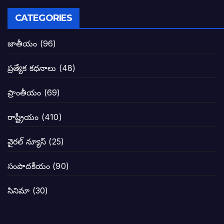
పవన్ కళ్యాణ్ నామినేషన్ సందర్భంగా పలు ఆ
CATEGORIES
టీడీపీతో పొత్తు పెట్టుకొన్న జనసేనకి ఓటు ఎం
జాతీయం
(96)
ప్రజల్లో తిరగలేకపోతున్న జనసేనాని అనే ఆరోప
ప్రత్యేక కధనాలు
(48)
జనసేనకు గాజు గ్లాసు గుర్తును ఖరారు చేసిన క
ప్రాంతీయం
(69)
నాన్నా లోకేశా! మా కళ్ళు తెరిపించినందుకు ధన
రాష్ట్రీయం
(410)
పవన్ కళ్యాణ్-చంద్రబాబు కీలక భేటీ అందుకేనా
వైరల్ న్యూస్
(25)
గెలుపే లక్ష్యంగా దశాబ్దం పాటు పొత్తు: పవన్ కళ
సంపాదకీయం
(90)
బాబూ! ముఖ్యమంత్రి ఎవరు: హరిరామ జోగయ
సినిమా
(30)
వైసీపీ సర్కార్ లో పంచాయతీలు నిర్వీర్యం: నాద