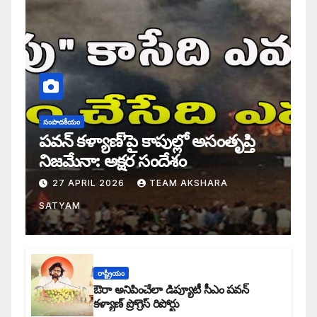
సంపాదకీయం
పవన్ కళ్యాణ్’పై కాపుల్లో అసంతృప్తి
నిజమేనా: అక్షర సందేశం
27 APRIL 2026
TEAM AKSHARA
SATYAM
రాష్ట్రీయం
ఔరా అనిపించేలా డిప్యూటీ సీఎం పవన్
కళ్యాణ్ ప్రోగ్రెస్ రిపోర్టు