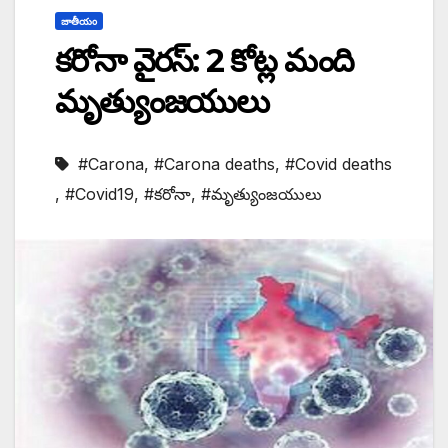
జాతీయం
కరోనా వైరస్: 2 కోట్ల మంది
మృత్యుంజయులు
#Carona
,
#Carona deaths
,
#Covid deaths
,
#Covid19
,
#కరోనా
,
#మృత్యుంజయులు