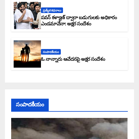
ప్రత్యేక కధనాలు
పవన్ కళ్యాణ్ ద్వారా బడుగులకు అధికారం
ఎండమావేనా: అక్షర సందేశం
సంపాదకీయం
ఓ నాన్నారు ఆవేదనపై అక్షర సందేశం
సంపాదకీయం