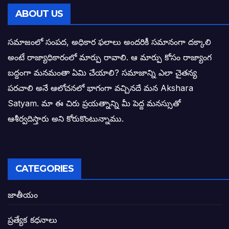
తెలంగాణ సీఎం రేవంత్ రెడ్డి విజయ రహస్యాల
ABOUT US
తెలంగాణ కొత్త సీఎంగా రేవంత్ రెడ్డి!
సమాజంలో సంపద, అధికార ఫలాలు అందరికీ సమానంగా దక్కాలి
అంటే రాజ్యాధికారంలో మార్పు రావాలి. ఆ మార్పు కోసం రాజ్యాంగ
ఎన్నికల ఫలితాలు రాబోతున్న వేల ఎవరి గోల వా
బద్దంగా మనమంతా ఏమి చేయాలి? సమాజాన్ని ఎలా చైతన్య
పరచాలి అనే ఆలోచనలో భాగంగా వచ్చినదే మన Akshara
బాధితుల ఆశలసౌధం జనసేనానికి అక్షర సందే
Satyam. మా ఈ చిరు ప్రయత్నాన్ని మీ పెద్ద మనస్సుతో
ఓరి నాన్నోయి! జరా నా గోడు విను: అక్షర సందే
ఆశీర్వదిస్తారు అని కోరుకొంటున్నాము.
అణగారిన వర్గాలకు అధికారం వచ్చిననాడే నిజమ
అసాంఘిక కార్యక్రమాల అడ్డాగా విశాఖ?
CATEGORIES
ఏపీలో రౌడీలు రాజ్యాలేలుతున్నారు. తరిమి కొట్టడా
జాతీయం
సీఎం సన్నిహిత సంస్థ ఇండోసోల్’కి 8,348 
ప్రత్యేక కధనాలు