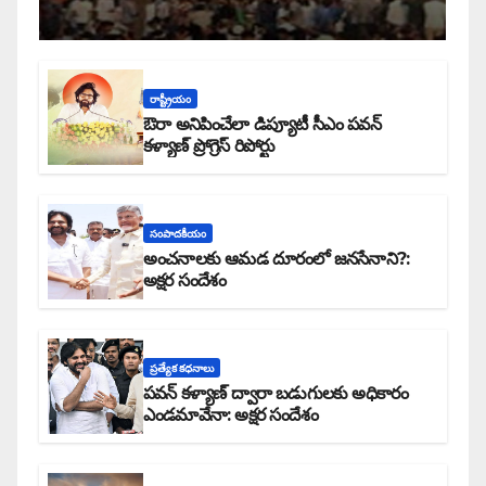
రాష్ట్రీయం
ఔరా అనిపించేలా డిప్యూటీ సీఎం పవన్
కళ్యాణ్ ప్రోగ్రెస్ రిపోర్టు
సంపాదకీయం
అంచనాలకు ఆమడ దూరంలో జనసేనాని?:
అక్షర సందేశం
ప్రత్యేక కధనాలు
పవన్ కళ్యాణ్ ద్వారా బడుగులకు అధికారం
ఎండమావేనా: అక్షర సందేశం