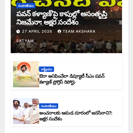
సంపాదకీయం
పవన్ కళ్యాణ్’పై కాపుల్లో అసంతృప్తి
నిజమేనా: అక్షర సందేశం
27 APRIL 2026
TEAM AKSHARA
SATYAM
రాష్ట్రీయం
ఔరా అనిపించేలా డిప్యూటీ సీఎం పవన్
కళ్యాణ్ ప్రోగ్రెస్ రిపోర్టు
సంపాదకీయం
అంచనాలకు ఆమడ దూరంలో జనసేనాని?:
అక్షర సందేశం