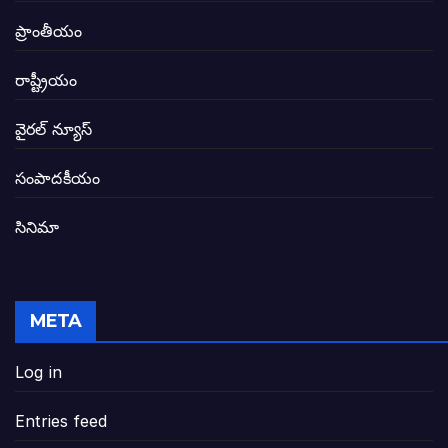
విద్యారంగంలోని అవినీతి తిమింగలాల గుట్టు వి
ప్రాంతీయం
జగనన్న పాల వెల్లువ పథకంలో పొంగి పొర్లుతున్
రాష్ట్రీయం
బటన్లు నొక్కే సీఎంపై నాదెండ్ల మనోహర్ సంచల
వైరల్ న్యూస్
తెలంగాణ అభివృద్ధి ఆకాంక్ష నెరవేరాలంటే బీజేప
సంపాదకీయం
సినిమా
జనసేన-టీడీపీల సంయుక్త సమావేశంలో సంచల
విజయవాడ, గుంటూరుకు దీటుగా తెనాలిని అభివ
META
జనప్రభంజనం మధ్య ముదినేపల్లిలో జనసేనాని 
Log in
పావలా ముఖ్యమంత్రి అంటూ జగన్ రెడ్డిపై గర్జి
Entries feed
ఐసియూలో ఉన్న వైసీపీ-అంతకంతకు ఎదుగుతు