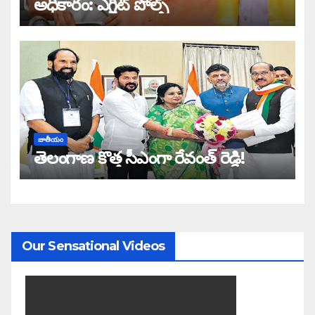
అధికారం: ఎగ్జిట్ పోల్స్
జాతీయం
తెలంగాణ కొత్త సీఎంగా రేవంత్ రెడ్డి!
Our Sensational Videos