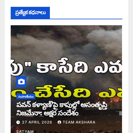
ప్రత్యేక కధనాలు
సంపాదకీయం
పవన్ కళ్యాణ్’పై కాపుల్లో అసంతృప్తి
నిజమేనా: అక్షర సందేశం
27 APRIL 2026
TEAM AKSHARA
SATYAM