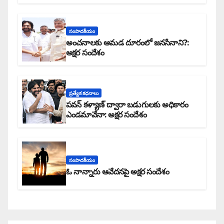
సంపాదకీయం
అంచనాలకు ఆమడ దూరంలో జనసేనాని?:
అక్షర సందేశం
ప్రత్యేక కధనాలు
పవన్ కళ్యాణ్ ద్వారా బడుగులకు అధికారం
ఎండమావేనా: అక్షర సందేశం
సంపాదకీయం
ఓ నాన్నారు ఆవేదనపై అక్షర సందేశం