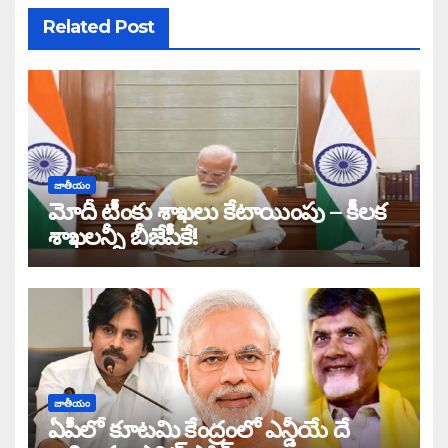
Related Post
జాతీయం
మోదీ టీంకు శాఖలు కేటాయింపు – కీలక
శాఖలన్నీ బీజేపీకే!
జాతీయం
ఏపీలో కూటమి కేంద్రంలో ఎన్డీయే దే