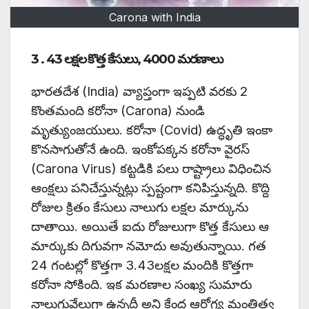
Carona with India
3 . 43 లక్షల కొత్త కేసులు, 4000 మరణాలు
భారతదేశ (India) వ్యాప్తంగా ఇప్పటి వరకు 2
కొంతమంది కరోనా (Carona) నుండి
మృత్యుంజయులు. కరోనా (Covid) ఉద్ధృతి ఇంకా
కొనసాగుతోనే ఉంది. ఇంకోపక్కన కరోనా వైరస్
(Carona Virus) కట్టడికి పలు రాష్ట్రాలు విధించిన
ఆంక్షలు పనిచేస్తున్నట్లు స్పష్టంగా కనిపిస్తున్నది. కొద్ది
రోజుల క్రితం కేసులు నాలుగు లక్షల మార్కును
దాతాయి. అయితే ఐదు రోజులుగా కొత్త కేసులు ఆ
మార్కుకు దిగువగా నమోదు అవుతున్నాయి. గత
24 గంటల్లో కొత్తగా 3.43లక్షల మందికి కొత్తగా
కరోనా సోకింది. ఇక మరణాల సంఖ్య సుమారు
నాలుగువేలుగా ఉన్నదీ అని కేంద్ర ఆరోగ్య మంత్రిత్వ