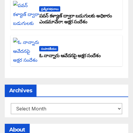
ప్రత్యేక కధనాలు
పవన్ కళ్యాణ్ ద్వారా బడుగులకు అధికారం
ఎండమావేనా: అక్షర సందేశం
సంపాదకీయం
ఓ నాన్నారు ఆవేదనపై అక్షర సందేశం
Archives
About