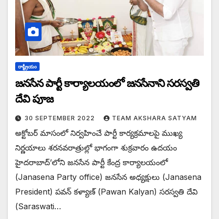
రాష్ట్రీయం
జనసేన పార్టీ కార్యాలయంలో జనసేనాని సరస్వతి
దేవి పూజ
30 SEPTEMBER 2022
TEAM AKSHARA SATYAM
అక్టోబర్ మాసంలో నిర్వహించే పార్టీ కార్యక్రమాలపై ముఖ్య
నిర్ణయాలు శరనవరాత్రుల్లో భాగంగా శుక్రవారం ఉదయం
హైదరాబాద్’లోని జనసేన పార్టీ కేంద్ర కార్యాలయంలో
(Janasena Party office) జనసేన అధ్యక్షులు (Janasena
President) పవన్ కళ్యాణ్ (Pawan Kalyan) సరస్వతి దేవి
(Saraswati…