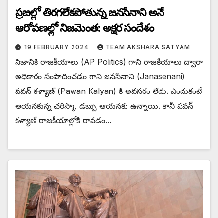
ప్రజల్లో తిరగలేకపోతున్న జనసేనాని అనే
ఆరోపణల్లో నిజమెంత: అక్షర సందేశం
19 FEBRUARY 2024
TEAM AKSHARA SATYAM
నిజానికి రాజకీయాలు (AP Politics) గాని రాజకీయాలు ద్వారా
అధికారం సంపాదించడం గాని జనసేనాని (Janasenani)
పవన్ కళ్యాణ్ (Pawan Kalyan) కి అవసరం లేదు. ఎందుకంటే
ఆయనకున్న ఛరిస్మా, డబ్బు ఆయనకు ఉన్నాయి. కానీ పవన్
కళ్యాణ్ రాజకీయాల్లోకి రావడం…