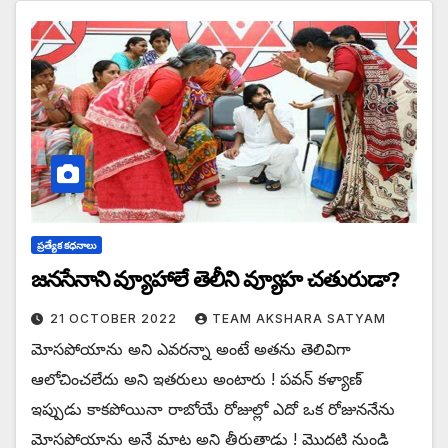
ప్రత్యేక కధనాలు
జనసేనాని వ్యూహాలే తెలీని వ్యూహ చతురుడా?
21 OCTOBER 2022
TEAM AKSHARA SATYAM
మోసపోయాను అని ఎవరన్నా అంటే అతను తెలివిగా
ఆలోచించలేదు అని ఇతరులు అంటారు ! పవన్ కళ్యాణ్
ఇప్పుడు కాకపోయినా రాబోయే రోజుల్లో ఎదో ఒక రోజుననేను
మోసపోయాను అనే మాట అని తీరుతాడు ! మొదటి నుండి