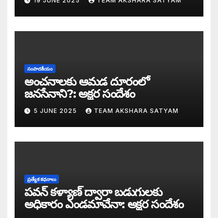
19 JUNE 2025
TEAM AKSHARA SATYAM
అంజనీ పుత్రుడు పవర్ కళ్యాణ్ పై అక్షర సందేశ
జనసేనలో చీకటి వెలుగులు
రాష్ట్ర ఉప ముఖ్యమంత్రిగా బాధ్యతలు స్వీకరిం
సంపాదకీయం
గరళకంఠుడు చేతిలో గ్రామీణం – సేనాని శాఖలప
అంచనాలకు ఆమడ దూరంలో
జనసేనాని?: అక్షర సందేశం
పవన్ కళ్యాణ్ డిప్యూటీ సీఎం – శాఖలు కేటా
5 JUNE 2025
TEAM AKSHARA SATYAM
జనసేనాని విజయం వెనుక నమ్మలేని నిజాలు: అ
కన్నుల విందుగా ఏపీ కొత్త ప్రభుత్వ ప్రమాణ స
మోదీ టీంకు శాఖలు కేటాయింపు – కీలక శాఖలన్నీ
ప్రత్యేక కధనాలు
పవన్ కళ్యాణ్ ద్వారా బడుగులకు
ఏపీలో కూటమి కేంద్రంలో ఎన్డీయే దే అధికారం: ఎగ్
అధికారం ఎండమావేనా: అక్షర సందేశం