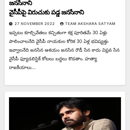
జనసేనాని
వైసీపీపై విరుచుకు పడ్డ జనసేనాని
27 NOVEMBER 2022
TEAM AKSHARA SATYAM
ఇప్పటం కూల్చివేతలు కచ్చితంగా కక్ష పూరితమే 30 ఏళ్లు
పాలించాలనేది వైసీపీ నాయకుల కోరిక 30 ఏళ్ల భవిష్యత్తు
ఇవ్వాలనేది జనసేన ఆశయం జనసేన రౌడీ సేన కాదు విప్లవ సేన
వైసీపీ ఫ్యూడలిస్టిక్ కోటలు బద్దలు కొడతాం. హత్యా
రాజకీయాలు…