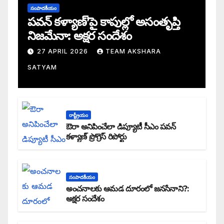
సంపాదకీయం
పవన్ కళ్యాణ్’పై కాపుల్లో అసంతృప్తి
నిజమేనా: అక్షర సందేశం
27 APRIL 2026
TEAM AKSHARA
SATYAM
రాష్ట్రీయం
ఔరా అనిపించేలా డిప్యూటీ సీఎం పవన్
కళ్యాణ్ ప్రోగ్రెస్ రిపోర్టు
సంపాదకీయం
అంచనాలకు ఆమడ దూరంలో జనసేనాని?:
అక్షర సందేశం