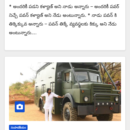
* అందరికీ పడని కళ్యాణ్ అని నాడు అన్నారు – అందరికీ పవర్
నిచ్చే పవన్ కళ్యాణ్ అని నేడు అంటున్నారు. * నాడు పవన్ కి
తిక్కెక్కువ అన్నారు – పవన్ తిక్కే వ్యవస్థలకు కిక్కు అని నేడు
అంటున్నారు.…
సంపాదకీయం