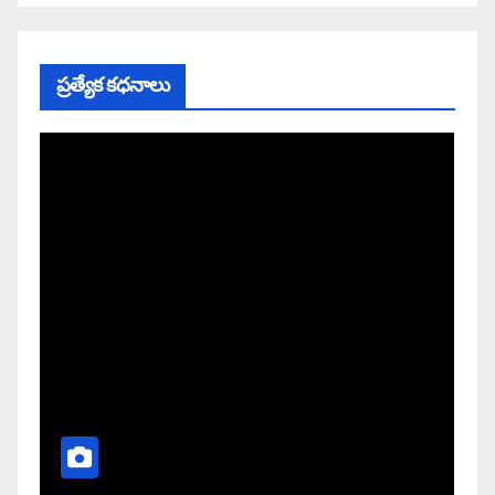
ప్రత్యేక కధనాలు