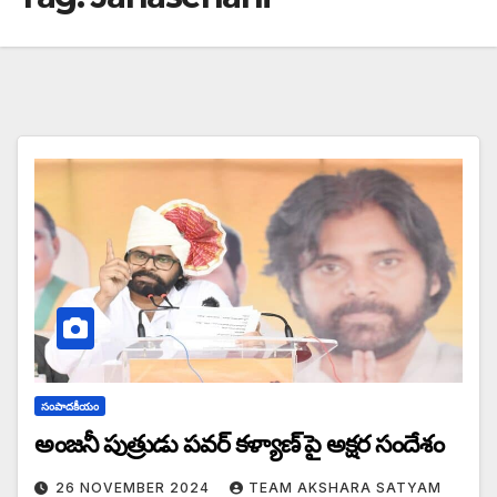
సంపాదకీయం
అంజనీ పుత్రుడు పవర్ కళ్యాణ్ పై అక్షర సందేశం
26 NOVEMBER 2024
TEAM AKSHARA SATYAM