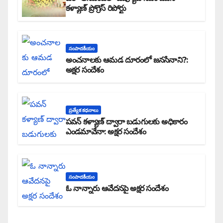
కళ్యాణ్ ప్రోగ్రెస్ రిపోర్టు
సంపాదకీయం
అంచనాలకు ఆమడ దూరంలో జనసేనాని?:
అక్షర సందేశం
ప్రత్యేక కధనాలు
పవన్ కళ్యాణ్ ద్వారా బడుగులకు అధికారం
ఎండమావేనా: అక్షర సందేశం
సంపాదకీయం
ఓ నాన్నారు ఆవేదనపై అక్షర సందేశం