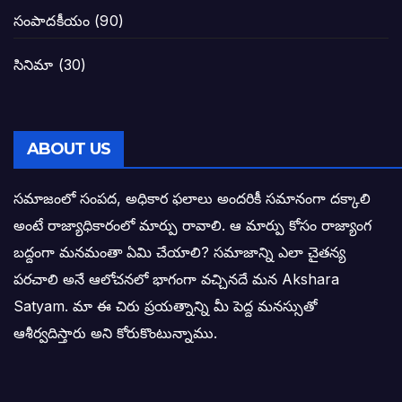
గెలుపే లక్ష్యంగా దశాబ్దం పాటు పొత్తు: పవన్ కళ
సంపాదకీయం
(90)
బాబూ! ముఖ్యమంత్రి ఎవరు: హరిరామ జోగయ
సినిమా
(30)
వైసీపీ సర్కార్ లో పంచాయతీలు నిర్వీర్యం: నాద
తెలంగాణ సీఎం రేవంత్ రెడ్డి విజయ రహస్యాల
ABOUT US
తెలంగాణ కొత్త సీఎంగా రేవంత్ రెడ్డి!
సమాజంలో సంపద, అధికార ఫలాలు అందరికీ సమానంగా దక్కాలి
అంటే రాజ్యాధికారంలో మార్పు రావాలి. ఆ మార్పు కోసం రాజ్యాంగ
ఎన్నికల ఫలితాలు రాబోతున్న వేల ఎవరి గోల వా
బద్దంగా మనమంతా ఏమి చేయాలి? సమాజాన్ని ఎలా చైతన్య
పరచాలి అనే ఆలోచనలో భాగంగా వచ్చినదే మన Akshara
బాధితుల ఆశలసౌధం జనసేనానికి అక్షర సందే
Satyam. మా ఈ చిరు ప్రయత్నాన్ని మీ పెద్ద మనస్సుతో
ఓరి నాన్నోయి! జరా నా గోడు విను: అక్షర సందే
ఆశీర్వదిస్తారు అని కోరుకొంటున్నాము.
అణగారిన వర్గాలకు అధికారం వచ్చిననాడే నిజమ