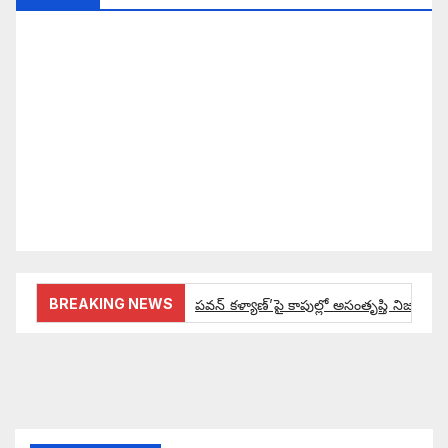
సమాజంలో సంపద, అధికార ఫలాలు అందరికీ సమానంగా
దక్కాలి అంటే రాజ్యాధికారంలో మార్పు రావాలి. ఆ మార్పు
కోసం రాజ్యాంగ బద్దంగా మనమంతా ఏమి చేయాలి?
సమాజాన్ని ఎలా చైతన్య పరచాలి అనే ఆలోచనలో భాగంగా
వచ్చినదే మన Akshara Satyam. మా ఈ చిరు
ప్రయత్నాన్ని మీ పెద్ద మనస్సుతో ఆశీర్వదిస్తారు అని
కోరుకొంటున్నాము.
BREAKING NEWS
పవన్ కళ్యాణ్’పై కాపుల్లో అసంతృప్తి నిజమేనా:
ఔరా అనిపించేలా డిప్యూటీ సీఎం పవన్ కళ్యాణ్ ప్రో
అంచనాలకు ఆమడ దూరంలో జనసేనాని?: అక్ష