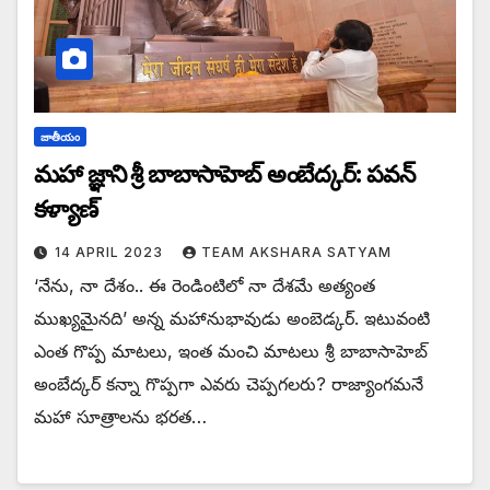
జాతీయం
మహా జ్ఞాని శ్రీ బాబాసాహెబ్ అంబేద్కర్: పవన్
కళ్యాణ్
14 APRIL 2023
TEAM AKSHARA SATYAM
‘నేను, నా దేశం.. ఈ రెండింటిలో నా దేశమే అత్యంత
ముఖ్యమైనది’ అన్న మహానుభావుడు అంబెడ్కర్. ఇటువంటి
ఎంత గొప్ప మాటలు, ఇంత మంచి మాటలు శ్రీ బాబాసాహెబ్
అంబేద్కర్ కన్నా గొప్పగా ఎవరు చెప్పగలరు? రాజ్యాంగమనే
మహా సూత్రాలను భరత…