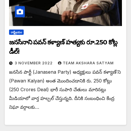
రాష్ట్రీయం
జనసేనాని పవన్ కళ్యాణ్ హత్యకు రూ.250 కోట్ల
డీల్!
3 NOVEMBER 2022
TEAM AKSHARA SATYAM
జనసేన పార్టీ (Janasena Party) అధ్యక్షులు పవన్ కళ్యాణ్’ని
(Pawan Kalyan) అంత మొందించడానికి రు. 250 కోట్లు
(250 Crores Deal) భారీ సుపారి చేతులు మారినట్లు
మీడియాలో వార్త హల్చల్ చేస్తున్నది. దీనికి సంబంధించి కేంద్ర
నిఘా వర్గాలకు…