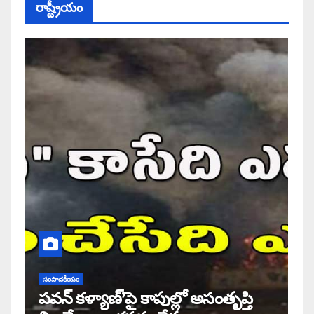
రాష్ట్రీయం
సంపాదకీయం
పవన్ కళ్యాణ్’పై కాపుల్లో అసంతృప్తి