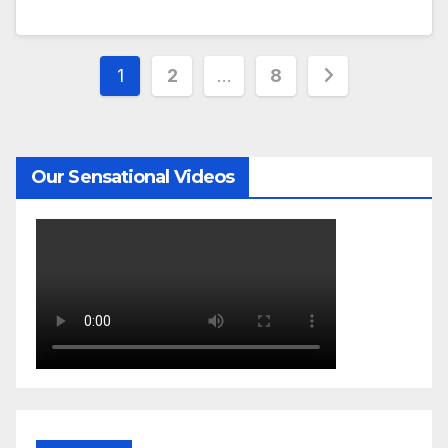
1
2
…
8
Our Sensational Videos