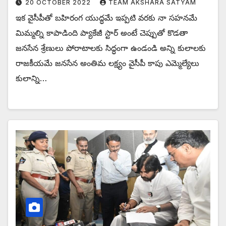
20 OCTOBER 2022
TEAM AKSHARA SATYAM
ఇక వైసీపీతో బహిరంగ యుద్ధమే ఇప్పటి వరకు నా సహనమే
మిమ్మల్ని కాపాడింది ప్యాకేజీ స్టార్ అంటే చెప్పుతో కొడతా
జనసేన శ్రేణులు పోరాటాలకు సిద్ధంగా ఉండండి అన్ని కులాలకు
రాజకీయమే జనసేన అంతిమ లక్ష్యం వైసీపీ కాపు ఎమ్మెల్యేలు
కులాన్ని…