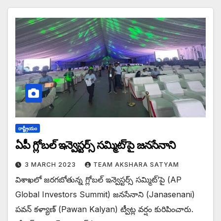
రాష్ట్రీయం
ఏపీ గ్లోబల్ ఇన్వెస్టర్స్ సమ్మిట్’పై జనసేనాని
3 MARCH 2023
TEAM AKSHARA SATYAM
విశాఖలో జరగబోతున్న గ్లోబల్ ఇన్వెస్టర్స్ సమ్మిట్’పై (AP
Global Investors Summit) జనసేనాని (Janasenani)
పవన్ కళ్యాణ్ (Pawan Kalyan) ట్వీట్ల వర్షం కురిపించారు.