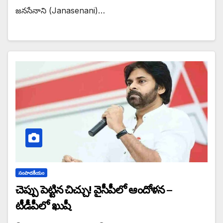
జనసేనాని (Janasenani)…
సంపాదకీయం
చెప్పు పెట్టిన చిచ్చు! వైసీపీలో ఆందోళన –
టీడీపీలో ఖుషీ