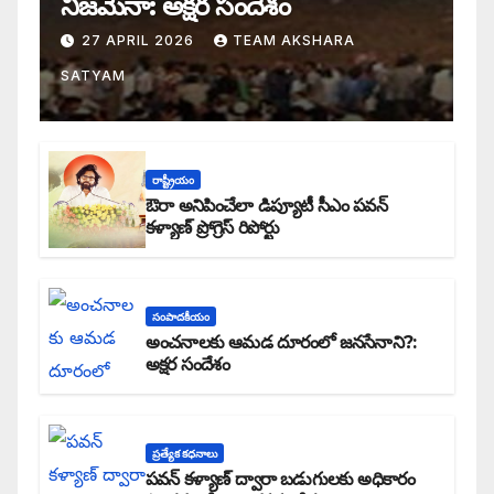
నిజమేనా: అక్షర సందేశం
27 APRIL 2026
TEAM AKSHARA
SATYAM
రాష్ట్రీయం
ఔరా అనిపించేలా డిప్యూటీ సీఎం పవన్
కళ్యాణ్ ప్రోగ్రెస్ రిపోర్టు
సంపాదకీయం
అంచనాలకు ఆమడ దూరంలో జనసేనాని?:
అక్షర సందేశం
ప్రత్యేక కధనాలు
పవన్ కళ్యాణ్ ద్వారా బడుగులకు అధికారం