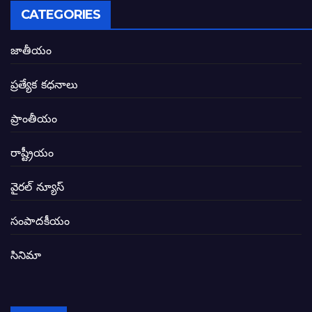
అసాంఘిక కార్యక్రమాల అడ్డాగా విశాఖ?
CATEGORIES
ఏపీలో రౌడీలు రాజ్యాలేలుతున్నారు. తరిమి కొట్టడా
జాతీయం
సీఎం సన్నిహిత సంస్థ ఇండోసోల్’కి 8,348 
ప్రత్యేక కధనాలు
విద్యారంగంలోని అవినీతి తిమింగలాల గుట్టు వి
ప్రాంతీయం
జగనన్న పాల వెల్లువ పథకంలో పొంగి పొర్లుతున్
రాష్ట్రీయం
బటన్లు నొక్కే సీఎంపై నాదెండ్ల మనోహర్ సంచల
వైరల్ న్యూస్
తెలంగాణ అభివృద్ధి ఆకాంక్ష నెరవేరాలంటే బీజేప
సంపాదకీయం
సినిమా
జనసేన-టీడీపీల సంయుక్త సమావేశంలో సంచల
విజయవాడ, గుంటూరుకు దీటుగా తెనాలిని అభివ