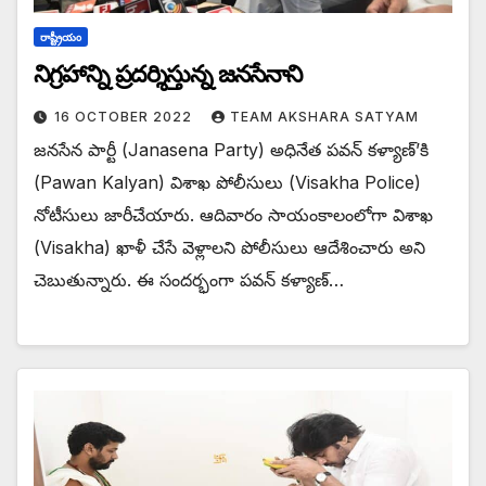
రాష్ట్రీయం
నిగ్రహాన్ని ప్రదర్శిస్తున్న జనసేనాని
16 OCTOBER 2022
TEAM AKSHARA SATYAM
జనసేన పార్టీ (Janasena Party) అధినేత పవన్ కళ్యాణ్’కి
(Pawan Kalyan) విశాఖ పోలీసులు (Visakha Police)
నోటీసులు జారీచేయారు. ఆదివారం సాయంకాలంలోగా విశాఖ
(Visakha) ఖాళీ చేసే వెళ్లాలని పోలీసులు ఆదేశించారు అని
చెబుతున్నారు. ఈ సందర్భంగా పవన్ కళ్యాణ్…