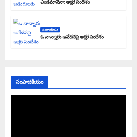
ఎండమావేనా: అక్షర సందేశం
సంపాదకీయం
ఓ నాన్నారు ఆవేదనపై అక్షర సందేశం
సంపాదకీయం