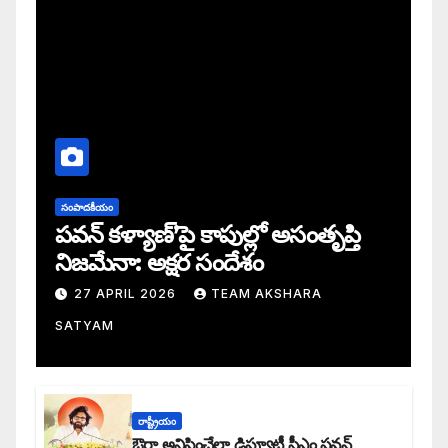
సంపాదకీయం
పవన్ కళ్యాణ్’పై కాపుల్లో అసంతృప్తి
నిజమేనా: అక్షర సందేశం
27 APRIL 2026
TEAM AKSHARA
SATYAM
రాష్ట్రీయం
ఔరా అనిపించేలా డిప్యూటీ సీఎం పవన్