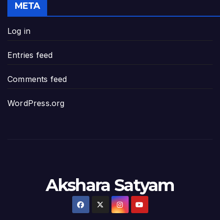
META
జనప్రభంజనం మధ్య ముదినేపల్లిలో జనసేనాని 
Log in
పావలా ముఖ్యమంత్రి అంటూ జగన్ రెడ్డిపై గర్జి
Entries feed
ఐసియూలో ఉన్న వైసీపీ-అంతకంతకు ఎదుగుతు
Comments feed
ప్రభుత్వానికి సవాళ్లు – ప్రభుత్వ పెద్దలకు భవ
WordPress.org
మోసకారి వైసీపీ అంటూ విరుచుకు పడిన నాదె
జగన్ రెడ్డి మాకొద్దు బాబోయ్… ఎందుకంటే
ఎవరి కోసమయ్యా మీ అలకలు-ఆవేశాలు: అక్ష
Akshara Satyam
అంజనీపుత్రా! స్పష్టత కరువవుతోంది: అక్షర సం
వ్యవస్థలను మేనేజ్ చేయడంలో జగన్ దిట్ట: క