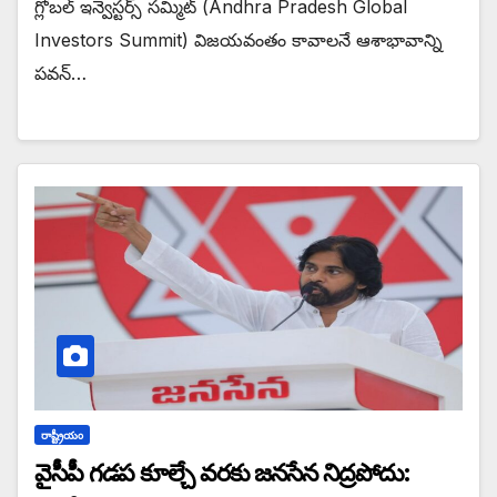
గ్లోబల్ ఇన్వెస్టర్స్ సమ్మిట్ (Andhra Pradesh Global
Investors Summit) విజయవంతం కావాలనే ఆశాభావాన్ని
పవన్…
రాష్ట్రీయం
వైసీపీ గడప కూల్చే వరకు జనసేన నిద్రపోదు: