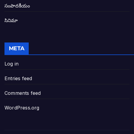
తెలంగాణ అభివృద్ధి ఆకాంక్ష నెరవేరాలంటే బీజేప
సంపాదకీయం
సినిమా
జనసేన-టీడీపీల సంయుక్త సమావేశంలో సంచల
విజయవాడ, గుంటూరుకు దీటుగా తెనాలిని అభివ
META
జనప్రభంజనం మధ్య ముదినేపల్లిలో జనసేనాని 
Log in
పావలా ముఖ్యమంత్రి అంటూ జగన్ రెడ్డిపై గర్జి
Entries feed
ఐసియూలో ఉన్న వైసీపీ-అంతకంతకు ఎదుగుతు
Comments feed
ప్రభుత్వానికి సవాళ్లు – ప్రభుత్వ పెద్దలకు భవ
WordPress.org
మోసకారి వైసీపీ అంటూ విరుచుకు పడిన నాదె
జగన్ రెడ్డి మాకొద్దు బాబోయ్… ఎందుకంటే