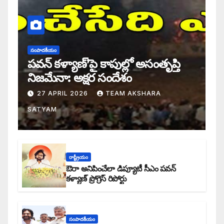
సంపాదకీయం
పవన్ కళ్యాణ్’పై కాపుల్లో అసంతృప్తి
నిజమేనా: అక్షర సందేశం
27 APRIL 2026
TEAM AKSHARA
SATYAM
రాష్ట్రీయం
ఔరా అనిపించేలా డిప్యూటీ సీఎం పవన్
కళ్యాణ్ ప్రోగ్రెస్ రిపోర్టు
సంపాదకీయం