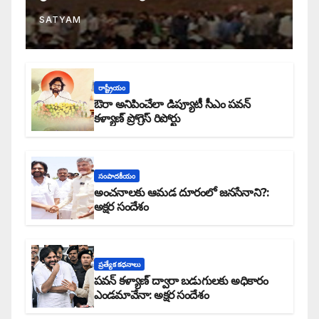
SATYAM
రాష్ట్రీయం
ఔరా అనిపించేలా డిప్యూటీ సీఎం పవన్
కళ్యాణ్ ప్రోగ్రెస్ రిపోర్టు
సంపాదకీయం
అంచనాలకు ఆమడ దూరంలో జనసేనాని?:
అక్షర సందేశం
ప్రత్యేక కధనాలు
పవన్ కళ్యాణ్ ద్వారా బడుగులకు అధికారం
ఎండమావేనా: అక్షర సందేశం