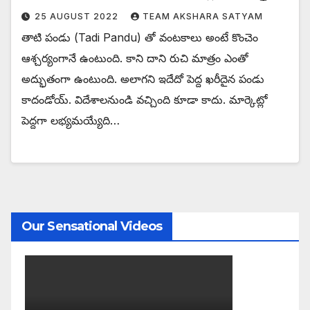
25 AUGUST 2022
TEAM AKSHARA SATYAM
తాటి పండు (Tadi Pandu) తో వంటకాలు అంటే కొంచెం
ఆశ్చర్యంగానే ఉంటుంది. కాని దాని రుచి మాత్రం ఎంతో
అద్భుతంగా ఉంటుంది. అలాగని ఇదేదో పెద్ద ఖరీదైన పండు
కాదండోయ్. విదేశాలనుండి వచ్చింది కూడా కాదు. మార్కెట్లో
పెద్దగా లభ్యమయ్యేది…
Our Sensational Videos