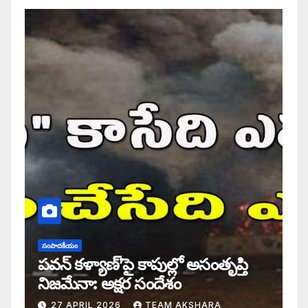
సంపాదకీయం
పవన్ కళ్యాణ్’పై కాపుల్లో అసంతృప్తి
నిజమేనా: అక్షర సందేశం
27 APRIL 2026
TEAM AKSHARA