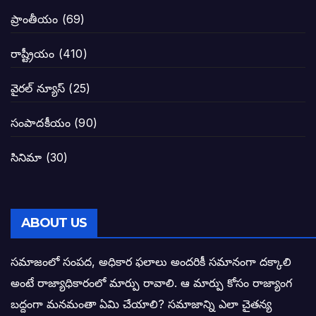
జనసేనకు గాజు గ్లాసు గుర్తును ఖరారు చేసిన క
ప్రాంతీయం
(69)
నాన్నా లోకేశా! మా కళ్ళు తెరిపించినందుకు ధన
రాష్ట్రీయం
(410)
పవన్ కళ్యాణ్-చంద్రబాబు కీలక భేటీ అందుకేనా
వైరల్ న్యూస్
(25)
గెలుపే లక్ష్యంగా దశాబ్దం పాటు పొత్తు: పవన్ కళ
సంపాదకీయం
(90)
బాబూ! ముఖ్యమంత్రి ఎవరు: హరిరామ జోగయ
సినిమా
(30)
వైసీపీ సర్కార్ లో పంచాయతీలు నిర్వీర్యం: నాద
తెలంగాణ సీఎం రేవంత్ రెడ్డి విజయ రహస్యాల
ABOUT US
తెలంగాణ కొత్త సీఎంగా రేవంత్ రెడ్డి!
సమాజంలో సంపద, అధికార ఫలాలు అందరికీ సమానంగా దక్కాలి
అంటే రాజ్యాధికారంలో మార్పు రావాలి. ఆ మార్పు కోసం రాజ్యాంగ
ఎన్నికల ఫలితాలు రాబోతున్న వేల ఎవరి గోల వా
బద్దంగా మనమంతా ఏమి చేయాలి? సమాజాన్ని ఎలా చైతన్య