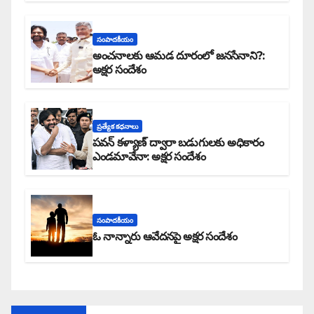
సంపాదకీయం
అంచనాలకు ఆమడ దూరంలో జనసేనాని?:
అక్షర సందేశం
ప్రత్యేక కధనాలు
పవన్ కళ్యాణ్ ద్వారా బడుగులకు అధికారం
ఎండమావేనా: అక్షర సందేశం
సంపాదకీయం
ఓ నాన్నారు ఆవేదనపై అక్షర సందేశం