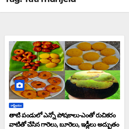
రాష్ట్రీయం
తాటి పండులో ఎన్నో పోషకాలు-ఎంతో రుచికరం
వాటితో చేసిన గారెలు, బూరెలు, ఇడ్లీలు అద్భుతం