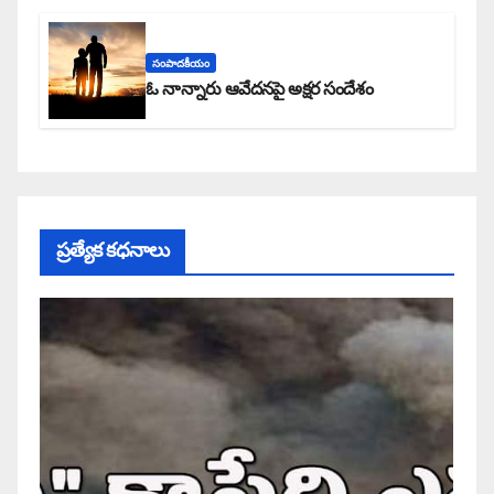
సంపాదకీయం
ఓ నాన్నారు ఆవేదనపై అక్షర సందేశం
ప్రత్యేక కధనాలు