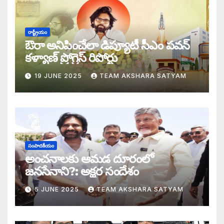
డబ్బై సంవత్సరాల గిరి చరిత్రను తిరగరాసిన ప
సీజ్ ద బోట్ కాదు – సీజ్ ద సిస్టం: జనసేనానికి
రాష్ట్రీయం
ఔరా అనిపించేలా డిప్యూటీ సీఎం పవన్
కూటమిలో కుమ్ములాటలు – వైసీపీలో కేరింతలపై
కళ్యాణ్ ప్రోగ్రెస్ రిపోర్టు
19 JUNE 2025
TEAM AKSHARA SATYAM
అంజనీ పుత్రుడు పవర్ కళ్యాణ్ పై అక్షర సందేశ
జనసేనలో చీకటి వెలుగులు
రాష్ట్ర ఉప ముఖ్యమంత్రిగా బాధ్యతలు స్వీకరిం
సంపాదకీయం
గరళకంఠుడు చేతిలో గ్రామీణం – సేనాని శాఖలప
అంచనాలకు ఆమడ దూరంలో
జనసేనాని?: అక్షర సందేశం
పవన్ కళ్యాణ్ డిప్యూటీ సీఎం – శాఖలు కేటా
5 JUNE 2025
TEAM AKSHARA SATYAM
జనసేనాని విజయం వెనుక నమ్మలేని నిజాలు: అ