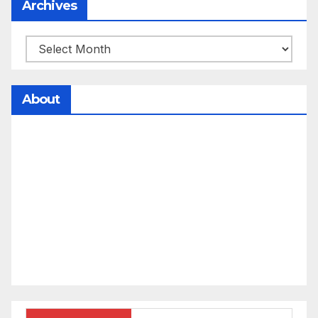
Archives
About
సమాజంలో సంపద, అధికార ఫలాలు అందరికీ సమానంగా
దక్కాలి అంటే రాజ్యాధికారంలో మార్పు రావాలి. ఆ మార్పు
కోసం రాజ్యాంగ బద్దంగా మనమంతా ఏమి చేయాలి?
సమాజాన్ని ఎలా చైతన్య పరచాలి అనే ఆలోచనలో భాగంగా
వచ్చినదే మన Akshara Satyam. మా ఈ చిరు
ప్రయత్నాన్ని మీ పెద్ద మనస్సుతో ఆశీర్వదిస్తారు అని
కోరుకొంటున్నాము.