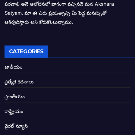
పరచాలి అనే ఆలోచనలో భాగంగా వచ్చినదే మన Akshara
బాధితుల ఆశలసౌధం జనసేనానికి అక్షర సందే
Satyam. మా ఈ చిరు ప్రయత్నాన్ని మీ పెద్ద మనస్సుతో
ఓరి నాన్నోయి! జరా నా గోడు విను: అక్షర సందే
ఆశీర్వదిస్తారు అని కోరుకొంటున్నాము.
అణగారిన వర్గాలకు అధికారం వచ్చిననాడే నిజమ
అసాంఘిక కార్యక్రమాల అడ్డాగా విశాఖ?
CATEGORIES
ఏపీలో రౌడీలు రాజ్యాలేలుతున్నారు. తరిమి కొట్టడా
జాతీయం
సీఎం సన్నిహిత సంస్థ ఇండోసోల్’కి 8,348 
ప్రత్యేక కధనాలు
విద్యారంగంలోని అవినీతి తిమింగలాల గుట్టు వి
ప్రాంతీయం
జగనన్న పాల వెల్లువ పథకంలో పొంగి పొర్లుతున్
రాష్ట్రీయం
బటన్లు నొక్కే సీఎంపై నాదెండ్ల మనోహర్ సంచల
వైరల్ న్యూస్