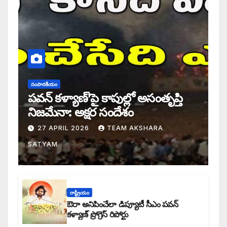
సంపాదకీయం
పవన్ కళ్యాణ్’పై కాపుల్లో అసంతృప్తి
నిజమేనా: అక్షర సందేశం
27 APRIL 2026
TEAM AKSHARA
SATYAM
రాష్ట్రీయం
ఔరా అనిపించేలా డిప్యూటీ సీఎం పవన్
కళ్యాణ్ ప్రోగ్రెస్ రిపోర్టు