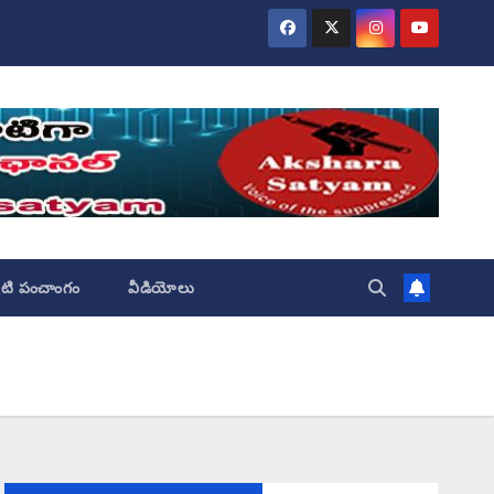
ేటి పంచాంగం
వీడియోలు