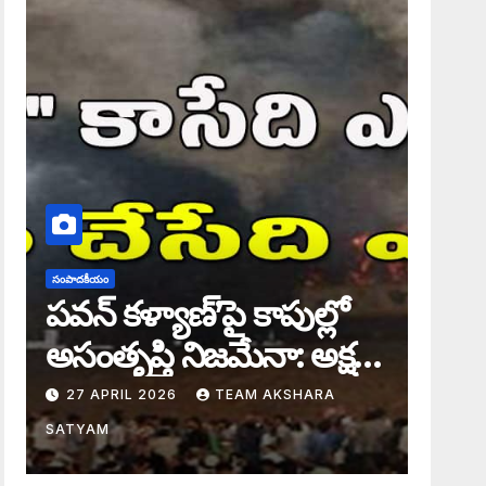
సంపాదకీయం
పవన్ కళ్యాణ్’పై కాపుల్లో
అసంతృప్తి నిజమేనా: అక్షర
సందేశం
27 APRIL 2026
TEAM AKSHARA
SATYAM