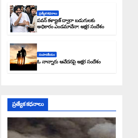
ప్రత్యేక కధనాలు
పవన్ కళ్యాణ్ ద్వారా బడుగులకు
అధికారం ఎండమావేనా: అక్షర సందేశం
సంపాదకీయం
ఓ నాన్నారు ఆవేదనపై అక్షర సందేశం
ప్రత్యేక కధనాలు