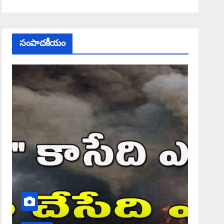
సంపాదకీయం