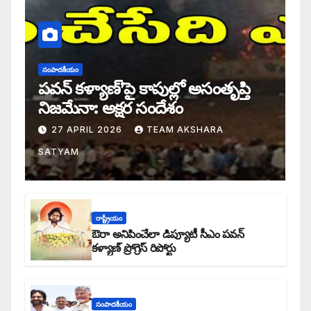
సంపాదకీయం
పవన్ కళ్యాణ్’పై కాపుల్లో అసంతృప్తి
నిజమేనా: అక్షర సందేశం
27 APRIL 2026
TEAM AKSHARA
SATYAM
రాష్ట్రీయం
ఔరా అనిపించేలా డిప్యూటీ సీఎం పవన్
కళ్యాణ్ ప్రోగ్రెస్ రిపోర్టు
సంపాదకీయం