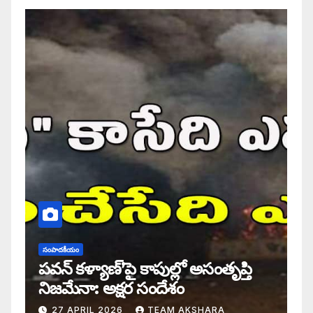
సంపాదకీయం
పవన్ కళ్యాణ్’పై కాపుల్లో అసంతృప్తి
నిజమేనా: అక్షర సందేశం
27 APRIL 2026
TEAM AKSHARA