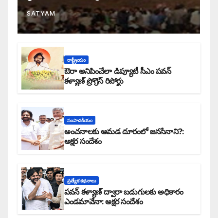
SATYAM
రాష్ట్రీయం
ఔరా అనిపించేలా డిప్యూటీ సీఎం పవన్
కళ్యాణ్ ప్రోగ్రెస్ రిపోర్టు
సంపాదకీయం
అంచనాలకు ఆమడ దూరంలో జనసేనాని?:
అక్షర సందేశం
ప్రత్యేక కధనాలు
పవన్ కళ్యాణ్ ద్వారా బడుగులకు అధికారం
ఎండమావేనా: అక్షర సందేశం