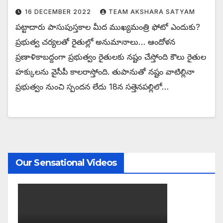
16 DECEMBER 2022
TEAM AKSHARA SATYAM
పట్టాదారు పాసుపుస్తకాల మీద ముఖ్యమంత్రి ఫోటో ఎందుకు?
ప్రభుత్వ చర్యలతో రైతుల్లో అనుమానాలు… ఆందోళన
ప్రణాళికాబద్దంగా ప్రభుత్వం రైతులకు నష్టం చేస్తోంది కౌలు రైతుల
హక్కులను వైసీపీ కాలరాస్తోంది. తుపానుతో నష్టం వాటిల్లినా
ప్రభుత్వం నుంచి స్పందన లేదు 18న సత్తెనపల్లిలో…
Our Sensational Videos