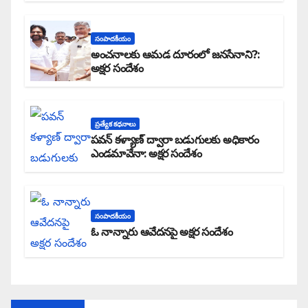
సంపాదకీయం
అంచనాలకు ఆమడ దూరంలో జనసేనాని?:
అక్షర సందేశం
ప్రత్యేక కధనాలు
పవన్ కళ్యాణ్ ద్వారా బడుగులకు అధికారం
ఎండమావేనా: అక్షర సందేశం
సంపాదకీయం
ఓ నాన్నారు ఆవేదనపై అక్షర సందేశం