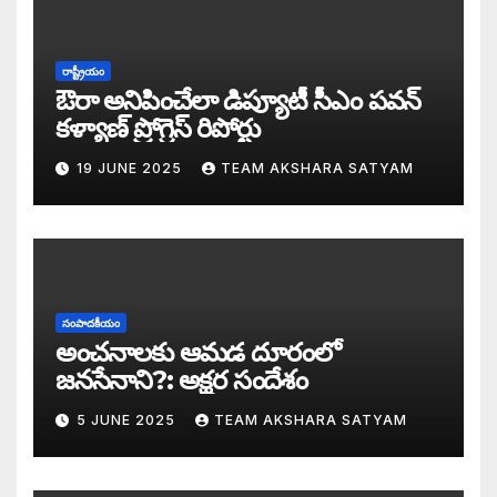
డబ్బై సంవత్సరాల గిరి చరిత్రను తిరగరాసిన ప
సీజ్ ద బోట్ కాదు – సీజ్ ద సిస్టం: జనసేనానికి
రాష్ట్రీయం
ఔరా అనిపించేలా డిప్యూటీ సీఎం పవన్
కూటమిలో కుమ్ములాటలు – వైసీపీలో కేరింతలపై
కళ్యాణ్ ప్రోగ్రెస్ రిపోర్టు
19 JUNE 2025
TEAM AKSHARA SATYAM
అంజనీ పుత్రుడు పవర్ కళ్యాణ్ పై అక్షర సందేశ
జనసేనలో చీకటి వెలుగులు
రాష్ట్ర ఉప ముఖ్యమంత్రిగా బాధ్యతలు స్వీకరిం
సంపాదకీయం
గరళకంఠుడు చేతిలో గ్రామీణం – సేనాని శాఖలప
అంచనాలకు ఆమడ దూరంలో
జనసేనాని?: అక్షర సందేశం
పవన్ కళ్యాణ్ డిప్యూటీ సీఎం – శాఖలు కేటా
5 JUNE 2025
TEAM AKSHARA SATYAM
జనసేనాని విజయం వెనుక నమ్మలేని నిజాలు: అ