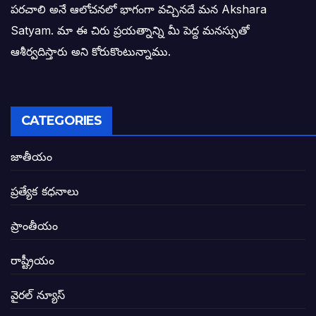
పరచాలి అనే ఆలోచనలో భాగంగా వచ్చినదే మన Akshara
బాధితుల ఆశలసౌధం జనసేనానికి అక్షర సందే
Satyam. మా ఈ చిరు ప్రయత్నాన్ని మీ పెద్ద మనస్సుతో
ఓరి నాన్నోయి! జరా నా గోడు విను: అక్షర సందే
ఆశీర్వదిస్తారు అని కోరుకొంటున్నాము.
అణగారిన వర్గాలకు అధికారం వచ్చిననాడే నిజమ
అసాంఘిక కార్యక్రమాల అడ్డాగా విశాఖ?
CATEGORIES
ఏపీలో రౌడీలు రాజ్యాలేలుతున్నారు. తరిమి కొట్టడా
జాతీయం
సీఎం సన్నిహిత సంస్థ ఇండోసోల్’కి 8,348 
ప్రత్యేక కధనాలు
విద్యారంగంలోని అవినీతి తిమింగలాల గుట్టు వి
ప్రాంతీయం
జగనన్న పాల వెల్లువ పథకంలో పొంగి పొర్లుతున్
రాష్ట్రీయం
బటన్లు నొక్కే సీఎంపై నాదెండ్ల మనోహర్ సంచల
వైరల్ న్యూస్