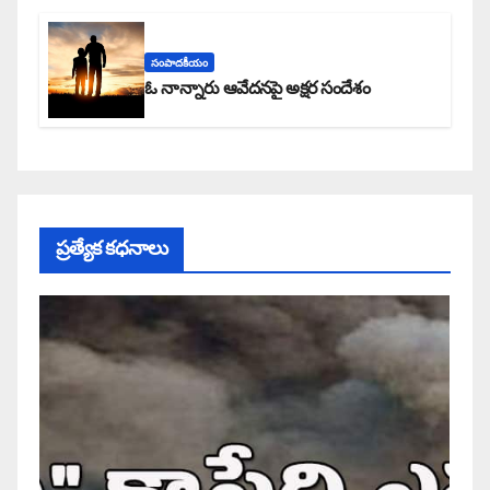
సంపాదకీయం
ఓ నాన్నారు ఆవేదనపై అక్షర సందేశం
ప్రత్యేక కధనాలు