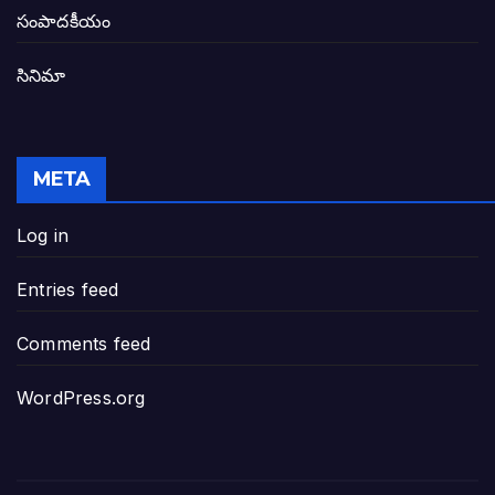
తెలంగాణ అభివృద్ధి ఆకాంక్ష నెరవేరాలంటే బీజేప
సంపాదకీయం
సినిమా
జనసేన-టీడీపీల సంయుక్త సమావేశంలో సంచల
విజయవాడ, గుంటూరుకు దీటుగా తెనాలిని అభివ
META
జనప్రభంజనం మధ్య ముదినేపల్లిలో జనసేనాని 
Log in
పావలా ముఖ్యమంత్రి అంటూ జగన్ రెడ్డిపై గర్జి
Entries feed
ఐసియూలో ఉన్న వైసీపీ-అంతకంతకు ఎదుగుతు
Comments feed
ప్రభుత్వానికి సవాళ్లు – ప్రభుత్వ పెద్దలకు భవ
WordPress.org
మోసకారి వైసీపీ అంటూ విరుచుకు పడిన నాదె
జగన్ రెడ్డి మాకొద్దు బాబోయ్… ఎందుకంటే