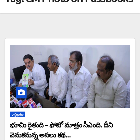
రాష్ట్రీయం
భూమి రైతుది – ఫోటో మాత్రం సీఎంది. దీని
వెనుకనున్న అసలు కథ…