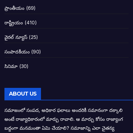
జనసేనకు గాజు గ్లాసు గుర్తును ఖరారు చేసిన క
ప్రాంతీయం
(69)
నాన్నా లోకేశా! మా కళ్ళు తెరిపించినందుకు ధన
రాష్ట్రీయం
(410)
పవన్ కళ్యాణ్-చంద్రబాబు కీలక భేటీ అందుకేనా
వైరల్ న్యూస్
(25)
గెలుపే లక్ష్యంగా దశాబ్దం పాటు పొత్తు: పవన్ కళ
సంపాదకీయం
(90)
బాబూ! ముఖ్యమంత్రి ఎవరు: హరిరామ జోగయ
సినిమా
(30)
వైసీపీ సర్కార్ లో పంచాయతీలు నిర్వీర్యం: నాద
తెలంగాణ సీఎం రేవంత్ రెడ్డి విజయ రహస్యాల
ABOUT US
తెలంగాణ కొత్త సీఎంగా రేవంత్ రెడ్డి!
సమాజంలో సంపద, అధికార ఫలాలు అందరికీ సమానంగా దక్కాలి
అంటే రాజ్యాధికారంలో మార్పు రావాలి. ఆ మార్పు కోసం రాజ్యాంగ
ఎన్నికల ఫలితాలు రాబోతున్న వేల ఎవరి గోల వా
బద్దంగా మనమంతా ఏమి చేయాలి? సమాజాన్ని ఎలా చైతన్య