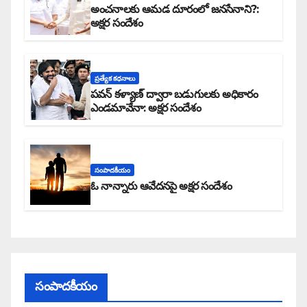
అంచనాలకు ఆమడ దూరంలో జనసేనాని?:
అక్షర సందేశం
ప్రత్యేక కధనాలు
పవన్ కళ్యాణ్ ద్వారా బడుగులకు అధికారం
ఎండమావేనా: అక్షర సందేశం
సంపాదకీయం
ఓ నాన్నారు ఆవేదనపై అక్షర సందేశం
సంపాదకీయం