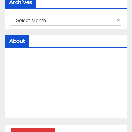
Archives
About
సమాజంలో సంపద, అధికార ఫలాలు అందరికీ సమానంగా
దక్కాలి అంటే రాజ్యాధికారంలో మార్పు రావాలి. ఆ మార్పు
కోసం రాజ్యాంగ బద్దంగా మనమంతా ఏమి చేయాలి?
సమాజాన్ని ఎలా చైతన్య పరచాలి అనే ఆలోచనలో భాగంగా
వచ్చినదే మన Akshara Satyam. మా ఈ చిరు
ప్రయత్నాన్ని మీ పెద్ద మనస్సుతో ఆశీర్వదిస్తారు అని
కోరుకొంటున్నాము.