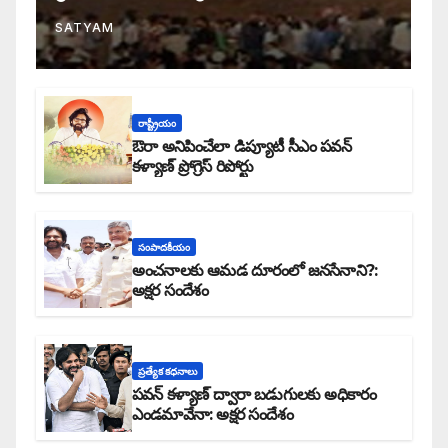
SATYAM
రాష్ట్రీయం
ఔరా అనిపించేలా డిప్యూటీ సీఎం పవన్
కళ్యాణ్ ప్రోగ్రెస్ రిపోర్టు
సంపాదకీయం
అంచనాలకు ఆమడ దూరంలో జనసేనాని?:
అక్షర సందేశం
ప్రత్యేక కధనాలు
పవన్ కళ్యాణ్ ద్వారా బడుగులకు అధికారం
ఎండమావేనా: అక్షర సందేశం