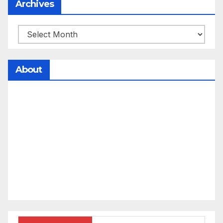
Archives
About
సమాజంలో సంపద, అధికార ఫలాలు అందరికీ సమానంగా
దక్కాలి అంటే రాజ్యాధికారంలో మార్పు రావాలి. ఆ మార్పు
కోసం రాజ్యాంగ బద్దంగా మనమంతా ఏమి చేయాలి?
సమాజాన్ని ఎలా చైతన్య పరచాలి అనే ఆలోచనలో భాగంగా
వచ్చినదే మన Akshara Satyam. మా ఈ చిరు
ప్రయత్నాన్ని మీ పెద్ద మనస్సుతో ఆశీర్వదిస్తారు అని
కోరుకొంటున్నాము.