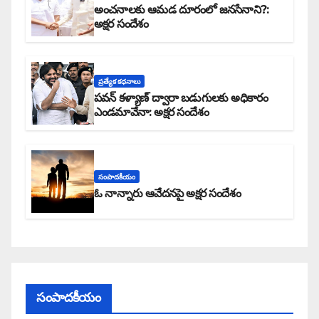
అంచనాలకు ఆమడ దూరంలో జనసేనాని?:
అక్షర సందేశం
ప్రత్యేక కధనాలు
పవన్ కళ్యాణ్ ద్వారా బడుగులకు అధికారం
ఎండమావేనా: అక్షర సందేశం
సంపాదకీయం
ఓ నాన్నారు ఆవేదనపై అక్షర సందేశం
సంపాదకీయం