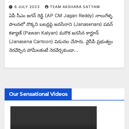
6 JULY 2023
TEAM AKSHARA SATYAM
ఏపీ సీఎం జగన్ రెడ్డి (AP CM Jagan Reddy) నాలుగేళ్ళ
పాలనలో నొక్కని బటన్లపై జనసేనాని (Janasenani) పవన్
కళ్యాణ్ (Pawan Kalyan) మరొక జనసేన కార్టూన్
(Janasena Cartoon) విడుదల చేసారు. వైసీపీ ప్రభుత్వం
నెరవేర్చిన హామీలకంటే నెరవేర్చకుండా…
Our Sensational Videos