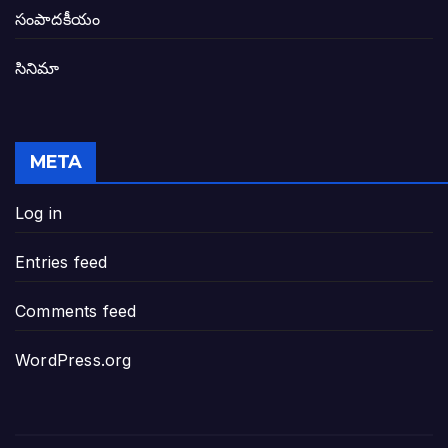
తెలంగాణ అభివృద్ధి ఆకాంక్ష నెరవేరాలంటే బీజేప
సంపాదకీయం
సినిమా
జనసేన-టీడీపీల సంయుక్త సమావేశంలో సంచల
విజయవాడ, గుంటూరుకు దీటుగా తెనాలిని అభివ
META
జనప్రభంజనం మధ్య ముదినేపల్లిలో జనసేనాని 
Log in
పావలా ముఖ్యమంత్రి అంటూ జగన్ రెడ్డిపై గర్జి
Entries feed
ఐసియూలో ఉన్న వైసీపీ-అంతకంతకు ఎదుగుతు
Comments feed
ప్రభుత్వానికి సవాళ్లు – ప్రభుత్వ పెద్దలకు భవ
WordPress.org
మోసకారి వైసీపీ అంటూ విరుచుకు పడిన నాదె
జగన్ రెడ్డి మాకొద్దు బాబోయ్… ఎందుకంటే