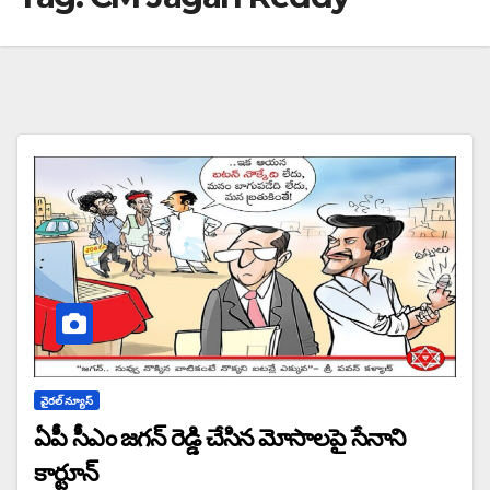
వైరల్ న్యూస్
ఏపీ సీఎం జగన్ రెడ్డి చేసిన మోసాలపై సేనాని
కార్టూన్