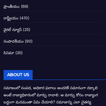
జనసేనకు గాజు గ్లాసు గుర్తును ఖరారు చేసిన క
ప్రాంతీయం
(69)
నాన్నా లోకేశా! మా కళ్ళు తెరిపించినందుకు ధన
రాష్ట్రీయం
(410)
పవన్ కళ్యాణ్-చంద్రబాబు కీలక భేటీ అందుకేనా
వైరల్ న్యూస్
(25)
గెలుపే లక్ష్యంగా దశాబ్దం పాటు పొత్తు: పవన్ కళ
సంపాదకీయం
(90)
బాబూ! ముఖ్యమంత్రి ఎవరు: హరిరామ జోగయ
సినిమా
(30)
వైసీపీ సర్కార్ లో పంచాయతీలు నిర్వీర్యం: నాద
తెలంగాణ సీఎం రేవంత్ రెడ్డి విజయ రహస్యాల
ABOUT US
తెలంగాణ కొత్త సీఎంగా రేవంత్ రెడ్డి!
సమాజంలో సంపద, అధికార ఫలాలు అందరికీ సమానంగా దక్కాలి
అంటే రాజ్యాధికారంలో మార్పు రావాలి. ఆ మార్పు కోసం రాజ్యాంగ
ఎన్నికల ఫలితాలు రాబోతున్న వేల ఎవరి గోల వా
బద్దంగా మనమంతా ఏమి చేయాలి? సమాజాన్ని ఎలా చైతన్య