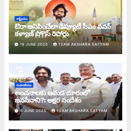
డబ్బై సంవత్సరాల గిరి చరిత్రను తిరగరాసిన ప
సీజ్ ద బోట్ కాదు – సీజ్ ద సిస్టం: జనసేనానికి
రాష్ట్రీయం
ఔరా అనిపించేలా డిప్యూటీ సీఎం పవన్
కూటమిలో కుమ్ములాటలు – వైసీపీలో కేరింతలపై
కళ్యాణ్ ప్రోగ్రెస్ రిపోర్టు
19 JUNE 2025
TEAM AKSHARA SATYAM
అంజనీ పుత్రుడు పవర్ కళ్యాణ్ పై అక్షర సందేశ
జనసేనలో చీకటి వెలుగులు
రాష్ట్ర ఉప ముఖ్యమంత్రిగా బాధ్యతలు స్వీకరిం
సంపాదకీయం
గరళకంఠుడు చేతిలో గ్రామీణం – సేనాని శాఖలప
అంచనాలకు ఆమడ దూరంలో
జనసేనాని?: అక్షర సందేశం
పవన్ కళ్యాణ్ డిప్యూటీ సీఎం – శాఖలు కేటా
5 JUNE 2025
TEAM AKSHARA SATYAM
జనసేనాని విజయం వెనుక నమ్మలేని నిజాలు: అ