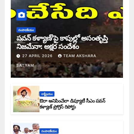
సంపాదకీయం
పవన్ కళ్యాణ్’పై కాపుల్లో అసంతృప్తి
నిజమేనా: అక్షర సందేశం
27 APRIL 2026
TEAM AKSHARA
SATYAM
రాష్ట్రీయం
ఔరా అనిపించేలా డిప్యూటీ సీఎం పవన్
కళ్యాణ్ ప్రోగ్రెస్ రిపోర్టు
సంపాదకీయం