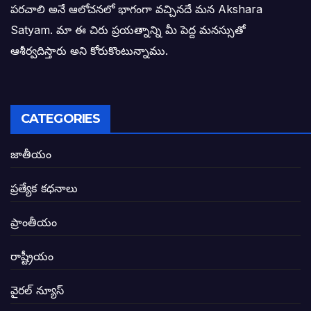
పరచాలి అనే ఆలోచనలో భాగంగా వచ్చినదే మన Akshara
బాధితుల ఆశలసౌధం జనసేనానికి అక్షర సందే
Satyam. మా ఈ చిరు ప్రయత్నాన్ని మీ పెద్ద మనస్సుతో
ఓరి నాన్నోయి! జరా నా గోడు విను: అక్షర సందే
ఆశీర్వదిస్తారు అని కోరుకొంటున్నాము.
అణగారిన వర్గాలకు అధికారం వచ్చిననాడే నిజమ
అసాంఘిక కార్యక్రమాల అడ్డాగా విశాఖ?
CATEGORIES
ఏపీలో రౌడీలు రాజ్యాలేలుతున్నారు. తరిమి కొట్టడా
జాతీయం
సీఎం సన్నిహిత సంస్థ ఇండోసోల్’కి 8,348 
ప్రత్యేక కధనాలు
విద్యారంగంలోని అవినీతి తిమింగలాల గుట్టు వి
ప్రాంతీయం
జగనన్న పాల వెల్లువ పథకంలో పొంగి పొర్లుతున్
రాష్ట్రీయం
బటన్లు నొక్కే సీఎంపై నాదెండ్ల మనోహర్ సంచల
వైరల్ న్యూస్