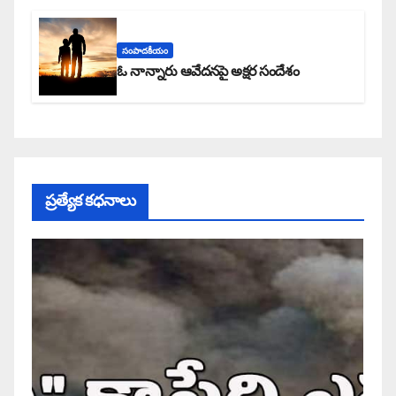
సంపాదకీయం
ఓ నాన్నారు ఆవేదనపై అక్షర సందేశం
ప్రత్యేక కధనాలు