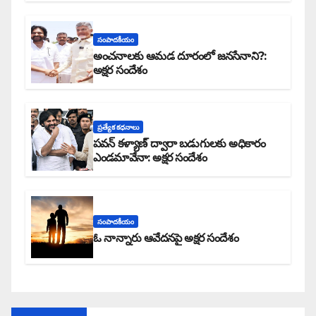
సంపాదకీయం
అంచనాలకు ఆమడ దూరంలో జనసేనాని?:
అక్షర సందేశం
ప్రత్యేక కధనాలు
పవన్ కళ్యాణ్ ద్వారా బడుగులకు అధికారం
ఎండమావేనా: అక్షర సందేశం
సంపాదకీయం
ఓ నాన్నారు ఆవేదనపై అక్షర సందేశం