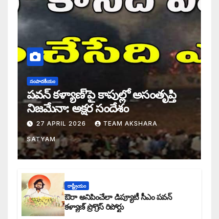
సంపాదకీయం
పవన్ కళ్యాణ్’పై కాపుల్లో అసంతృప్తి
నిజమేనా: అక్షర సందేశం
27 APRIL 2026
TEAM AKSHARA
SATYAM
రాష్ట్రీయం
ఔరా అనిపించేలా డిప్యూటీ సీఎం పవన్
కళ్యాణ్ ప్రోగ్రెస్ రిపోర్టు