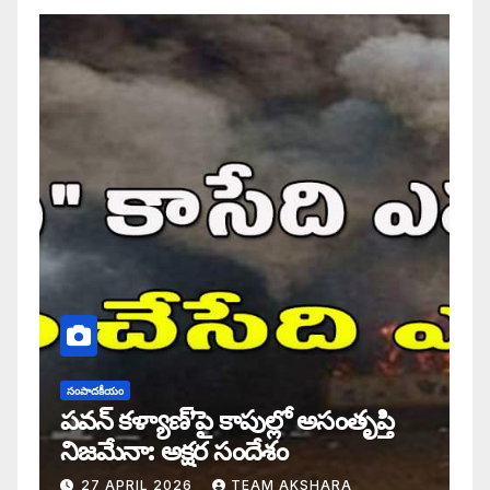
సంపాదకీయం
పవన్ కళ్యాణ్’పై కాపుల్లో అసంతృప్తి
నిజమేనా: అక్షర సందేశం
27 APRIL 2026
TEAM AKSHARA