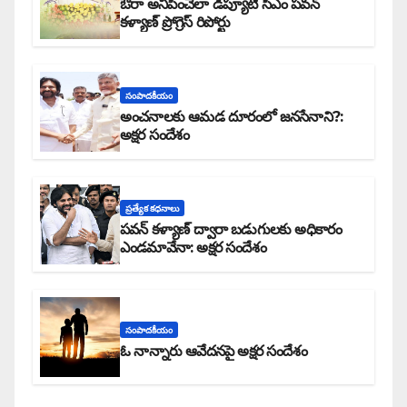
ఔరా అనిపించేలా డిప్యూటీ సీఎం పవన్
కళ్యాణ్ ప్రోగ్రెస్ రిపోర్టు
సంపాదకీయం
అంచనాలకు ఆమడ దూరంలో జనసేనాని?:
అక్షర సందేశం
ప్రత్యేక కధనాలు
పవన్ కళ్యాణ్ ద్వారా బడుగులకు అధికారం
ఎండమావేనా: అక్షర సందేశం
సంపాదకీయం
ఓ నాన్నారు ఆవేదనపై అక్షర సందేశం