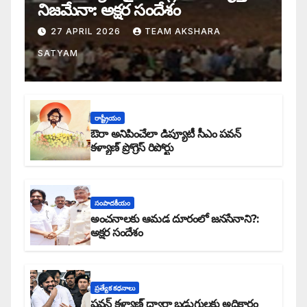
నిజమేనా: అక్షర సందేశం
27 APRIL 2026
TEAM AKSHARA
SATYAM
రాష్ట్రీయం
ఔరా అనిపించేలా డిప్యూటీ సీఎం పవన్
కళ్యాణ్ ప్రోగ్రెస్ రిపోర్టు
సంపాదకీయం
అంచనాలకు ఆమడ దూరంలో జనసేనాని?:
అక్షర సందేశం
ప్రత్యేక కధనాలు
పవన్ కళ్యాణ్ ద్వారా బడుగులకు అధికారం