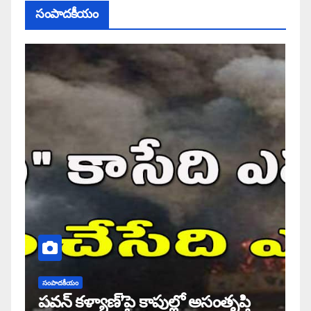
సంపాదకీయం
సంపాదకీయం
పవన్ కళ్యాణ్’పై కాపుల్లో అసంతృప్తి