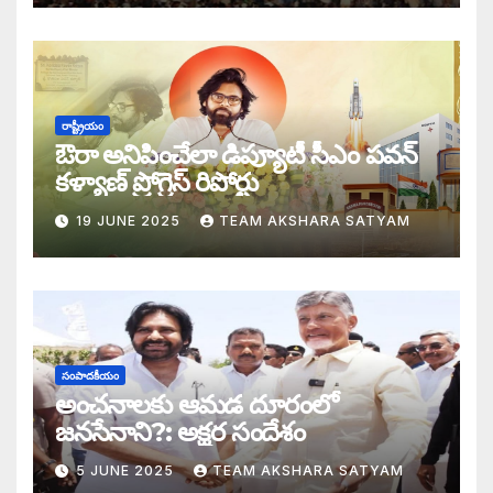
ఎన్నాళ్లీ మీ త్యాగాలు: హరిహర వీరమల్లుకి అక
డబ్బై సంవత్సరాల గిరి చరిత్రను తిరగరాసిన ప
సీజ్ ద బోట్ కాదు – సీజ్ ద సిస్టం: జనసేనానికి
రాష్ట్రీయం
ఔరా అనిపించేలా డిప్యూటీ సీఎం పవన్
కూటమిలో కుమ్ములాటలు – వైసీపీలో కేరింతలపై
కళ్యాణ్ ప్రోగ్రెస్ రిపోర్టు
19 JUNE 2025
TEAM AKSHARA SATYAM
అంజనీ పుత్రుడు పవర్ కళ్యాణ్ పై అక్షర సందేశ
జనసేనలో చీకటి వెలుగులు
రాష్ట్ర ఉప ముఖ్యమంత్రిగా బాధ్యతలు స్వీకరిం
సంపాదకీయం
గరళకంఠుడు చేతిలో గ్రామీణం – సేనాని శాఖలప
అంచనాలకు ఆమడ దూరంలో
జనసేనాని?: అక్షర సందేశం
పవన్ కళ్యాణ్ డిప్యూటీ సీఎం – శాఖలు కేటా
5 JUNE 2025
TEAM AKSHARA SATYAM