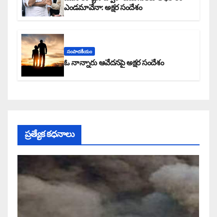
ఎండమావేనా: అక్షర సందేశం
సంపాదకీయం
ఓ నాన్నారు ఆవేదనపై అక్షర సందేశం
ప్రత్యేక కధనాలు