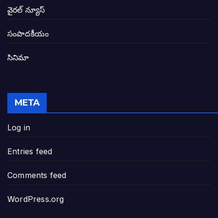
బటన్లు నొక్కే సీఎంపై నాదెండ్ల మనోహర్ సంచల
వైరల్ న్యూస్
తెలంగాణ అభివృద్ధి ఆకాంక్ష నెరవేరాలంటే బీజేప
సంపాదకీయం
సినిమా
జనసేన-టీడీపీల సంయుక్త సమావేశంలో సంచల
విజయవాడ, గుంటూరుకు దీటుగా తెనాలిని అభివ
META
జనప్రభంజనం మధ్య ముదినేపల్లిలో జనసేనాని 
Log in
పావలా ముఖ్యమంత్రి అంటూ జగన్ రెడ్డిపై గర్జి
Entries feed
ఐసియూలో ఉన్న వైసీపీ-అంతకంతకు ఎదుగుతు
Comments feed
ప్రభుత్వానికి సవాళ్లు – ప్రభుత్వ పెద్దలకు భవ
WordPress.org
మోసకారి వైసీపీ అంటూ విరుచుకు పడిన నాదె