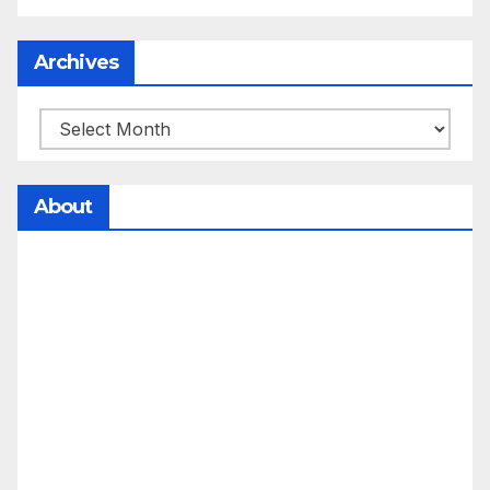
Archives
About
సమాజంలో సంపద, అధికార ఫలాలు అందరికీ సమానంగా
దక్కాలి అంటే రాజ్యాధికారంలో మార్పు రావాలి. ఆ మార్పు
కోసం రాజ్యాంగ బద్దంగా మనమంతా ఏమి చేయాలి?
సమాజాన్ని ఎలా చైతన్య పరచాలి అనే ఆలోచనలో భాగంగా
వచ్చినదే మన Akshara Satyam. మా ఈ చిరు
ప్రయత్నాన్ని మీ పెద్ద మనస్సుతో ఆశీర్వదిస్తారు అని
కోరుకొంటున్నాము.