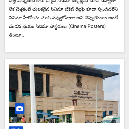
చెత్త పన్నుకంటే కారు చౌకైన సినిమా టిక్కెట్లను చూసి నవ్వాలా
లేక చెత్తకంటే చులకనైన సినిమా టీకెట్ రేట్లపై కూడా స్పందిచలేని
సినిమా హీరోలను చూసి నవ్వుకోవాలా అని చెప్పుకొందాం అంటే
దండన భయం సినిమా పోస్టరులు (Cinema Posters)
తింటూ…
రాష్ట్రీయం