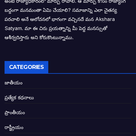
అంటే రాజ్యాధికారంలో మార్పు రావాలి. ఆ మార్పు కోసం రాజ్యాంగ
ఎన్నికల ఫలితాలు రాబోతున్న వేల ఎవరి గోల వా
బద్దంగా మనమంతా ఏమి చేయాలి? సమాజాన్ని ఎలా చైతన్య
పరచాలి అనే ఆలోచనలో భాగంగా వచ్చినదే మన Akshara
బాధితుల ఆశలసౌధం జనసేనానికి అక్షర సందే
Satyam. మా ఈ చిరు ప్రయత్నాన్ని మీ పెద్ద మనస్సుతో
ఓరి నాన్నోయి! జరా నా గోడు విను: అక్షర సందే
ఆశీర్వదిస్తారు అని కోరుకొంటున్నాము.
అణగారిన వర్గాలకు అధికారం వచ్చిననాడే నిజమ
అసాంఘిక కార్యక్రమాల అడ్డాగా విశాఖ?
CATEGORIES
ఏపీలో రౌడీలు రాజ్యాలేలుతున్నారు. తరిమి కొట్టడా
జాతీయం
సీఎం సన్నిహిత సంస్థ ఇండోసోల్’కి 8,348 
ప్రత్యేక కధనాలు
విద్యారంగంలోని అవినీతి తిమింగలాల గుట్టు వి
ప్రాంతీయం
జగనన్న పాల వెల్లువ పథకంలో పొంగి పొర్లుతున్
రాష్ట్రీయం