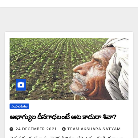
సంపాదకీయం
అభాగ్యుల దీనగాధలంటే ఆట కాదురా శివా?
24 DECEMBER 2021
TEAM AKSHARA SATYAM