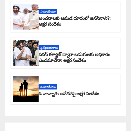
సంపాదకీయం
అంచనాలకు ఆమడ దూరంలో జనసేనాని?:
అక్షర సందేశం
ప్రత్యేక కధనాలు
పవన్ కళ్యాణ్ ద్వారా బడుగులకు అధికారం
ఎండమావేనా: అక్షర సందేశం
సంపాదకీయం
ఓ నాన్నారు ఆవేదనపై అక్షర సందేశం