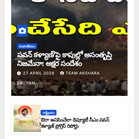
సంపాదకీయం
పవన్ కళ్యాణ్’పై కాపుల్లో అసంతృప్తి
నిజమేనా: అక్షర సందేశం
27 APRIL 2026
TEAM AKSHARA
SATYAM
రాష్ట్రీయం
ఔరా అనిపించేలా డిప్యూటీ సీఎం పవన్
కళ్యాణ్ ప్రోగ్రెస్ రిపోర్టు