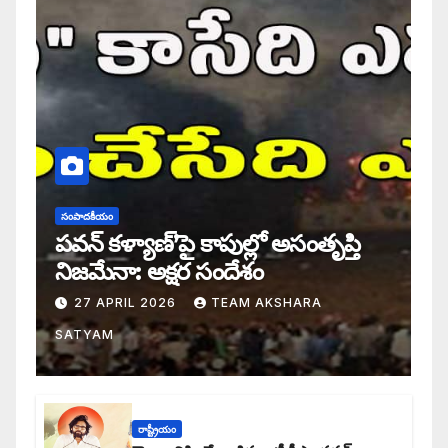
సంపాదకీయం
పవన్ కళ్యాణ్’పై కాపుల్లో అసంతృప్తి
నిజమేనా: అక్షర సందేశం
27 APRIL 2026
TEAM AKSHARA
SATYAM
రాష్ట్రీయం