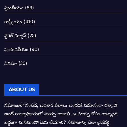
జనసేనకు గాజు గ్లాసు గుర్తును ఖరారు చేసిన క
ప్రాంతీయం
(69)
నాన్నా లోకేశా! మా కళ్ళు తెరిపించినందుకు ధన
రాష్ట్రీయం
(410)
పవన్ కళ్యాణ్-చంద్రబాబు కీలక భేటీ అందుకేనా
వైరల్ న్యూస్
(25)
గెలుపే లక్ష్యంగా దశాబ్దం పాటు పొత్తు: పవన్ కళ
సంపాదకీయం
(90)
బాబూ! ముఖ్యమంత్రి ఎవరు: హరిరామ జోగయ
సినిమా
(30)
వైసీపీ సర్కార్ లో పంచాయతీలు నిర్వీర్యం: నాద
తెలంగాణ సీఎం రేవంత్ రెడ్డి విజయ రహస్యాల
ABOUT US
తెలంగాణ కొత్త సీఎంగా రేవంత్ రెడ్డి!
సమాజంలో సంపద, అధికార ఫలాలు అందరికీ సమానంగా దక్కాలి
అంటే రాజ్యాధికారంలో మార్పు రావాలి. ఆ మార్పు కోసం రాజ్యాంగ
ఎన్నికల ఫలితాలు రాబోతున్న వేల ఎవరి గోల వా
బద్దంగా మనమంతా ఏమి చేయాలి? సమాజాన్ని ఎలా చైతన్య