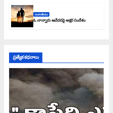
సంపాదకీయం
ఓ నాన్నారు ఆవేదనపై అక్షర సందేశం
ప్రత్యేక కధనాలు