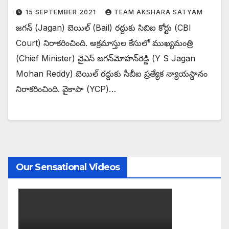
15 SEPTEMBER 2021
TEAM AKSHARA SATYAM
జగన్ (Jagan) బెయిల్ (Bail) రద్దుకు సిబిఐ కోర్టు (CBI
Court) నిరాకరించింది. అక్రమాస్తుల కేసులో ముఖ్యమంత్రి
(Chief Minister) వైఎస్‌ జగన్‌మోహన్‌రెడ్డి (Y S Jagan
Mohan Reddy) బెయిల్‌ రద్దుకు సీబీఐ ప్రత్యేక న్యాయస్థానం
నిరాకరించింది. వైకాపా (YCP)…
Our Sensational Videos