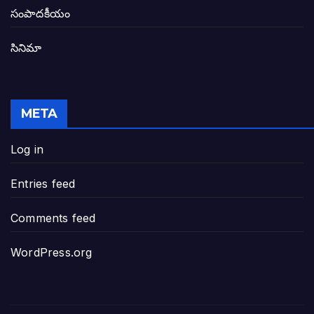
తెలంగాణ అభివృద్ధి ఆకాంక్ష నెరవేరాలంటే బీజేప
సంపాదకీయం
సినిమా
జనసేన-టీడీపీల సంయుక్త సమావేశంలో సంచల
విజయవాడ, గుంటూరుకు దీటుగా తెనాలిని అభివ
META
జనప్రభంజనం మధ్య ముదినేపల్లిలో జనసేనాని 
Log in
పావలా ముఖ్యమంత్రి అంటూ జగన్ రెడ్డిపై గర్జి
Entries feed
ఐసియూలో ఉన్న వైసీపీ-అంతకంతకు ఎదుగుతు
Comments feed
ప్రభుత్వానికి సవాళ్లు – ప్రభుత్వ పెద్దలకు భవ
WordPress.org
మోసకారి వైసీపీ అంటూ విరుచుకు పడిన నాదె
జగన్ రెడ్డి మాకొద్దు బాబోయ్… ఎందుకంటే