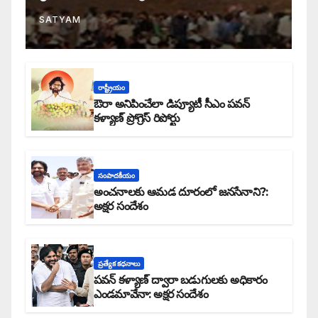
SATYAM
రాష్ట్రీయం
ఔరా అనిపించేలా డిప్యూటీ సీఎం పవన్
కళ్యాణ్ ప్రోగ్రెస్ రిపోర్టు
సంపాదకీయం
అంచనాలకు ఆమడ దూరంలో జనసేనాని?:
అక్షర సందేశం
ప్రత్యేక కధనాలు
పవన్ కళ్యాణ్ ద్వారా బడుగులకు అధికారం
ఎండమావేనా: అక్షర సందేశం