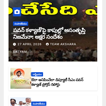
సంపాదకీయం
పవన్ కళ్యాణ్’పై కాపుల్లో అసంతృప్తి
నిజమేనా: అక్షర సందేశం
27 APRIL 2026
TEAM AKSHARA
SATYAM
రాష్ట్రీయం
ఔరా అనిపించేలా డిప్యూటీ సీఎం పవన్
కళ్యాణ్ ప్రోగ్రెస్ రిపోర్టు
సంపాదకీయం