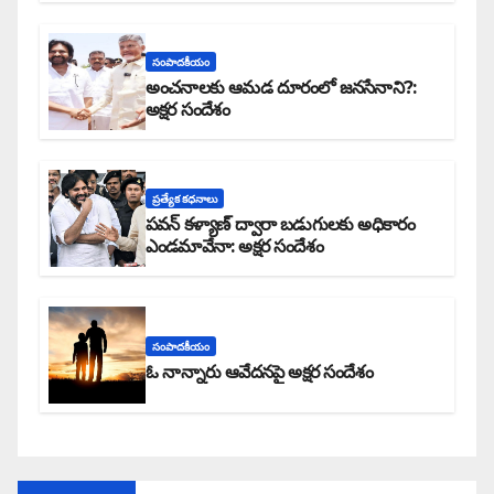
సంపాదకీయం
అంచనాలకు ఆమడ దూరంలో జనసేనాని?:
అక్షర సందేశం
ప్రత్యేక కధనాలు
పవన్ కళ్యాణ్ ద్వారా బడుగులకు అధికారం
ఎండమావేనా: అక్షర సందేశం
సంపాదకీయం
ఓ నాన్నారు ఆవేదనపై అక్షర సందేశం