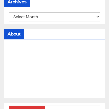
Archives
About
సమాజంలో సంపద, అధికార ఫలాలు అందరికీ సమానంగా
దక్కాలి అంటే రాజ్యాధికారంలో మార్పు రావాలి. ఆ మార్పు
కోసం రాజ్యాంగ బద్దంగా మనమంతా ఏమి చేయాలి?
సమాజాన్ని ఎలా చైతన్య పరచాలి అనే ఆలోచనలో భాగంగా
వచ్చినదే మన Akshara Satyam. మా ఈ చిరు
ప్రయత్నాన్ని మీ పెద్ద మనస్సుతో ఆశీర్వదిస్తారు అని
కోరుకొంటున్నాము.