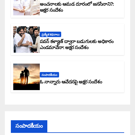
అంచనాలకు ఆమడ దూరంలో జనసేనాని?:
అక్షర సందేశం
ప్రత్యేక కధనాలు
పవన్ కళ్యాణ్ ద్వారా బడుగులకు అధికారం
ఎండమావేనా: అక్షర సందేశం
సంపాదకీయం
ఓ నాన్నారు ఆవేదనపై అక్షర సందేశం
సంపాదకీయం