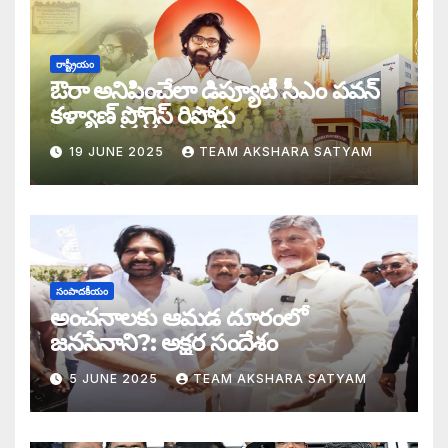
డబ్బై సంవత్సరాల గిరి చరిత్రను తిరగరాసిన ప
సీజ్ ద బోట్ కాదు – సీజ్ ద సిస్టం: జనసేనానికి
రాష్ట్రీయం
ఔరా అనిపించేలా డిప్యూటీ సీఎం పవన్
కూటమిలో కుమ్ములాటలు – వైసీపీలో కేరింతలపై
కళ్యాణ్ ప్రోగ్రెస్ రిపోర్టు
19 JUNE 2025
TEAM AKSHARA SATYAM
అంజనీ పుత్రుడు పవర్ కళ్యాణ్ పై అక్షర సందేశ
జనసేనలో చీకటి వెలుగులు
రాష్ట్ర ఉప ముఖ్యమంత్రిగా బాధ్యతలు స్వీకరిం
సంపాదకీయం
గరళకంఠుడు చేతిలో గ్రామీణం – సేనాని శాఖలప
అంచనాలకు ఆమడ దూరంలో
జనసేనాని?: అక్షర సందేశం
పవన్ కళ్యాణ్ డిప్యూటీ సీఎం – శాఖలు కేటా
5 JUNE 2025
TEAM AKSHARA SATYAM
జనసేనాని విజయం వెనుక నమ్మలేని నిజాలు: అ