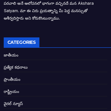
పరచాలి అనే ఆలోచనలో భాగంగా వచ్చినదే మన Akshara
బాధితుల ఆశలసౌధం జనసేనానికి అక్షర సందే
Satyam. మా ఈ చిరు ప్రయత్నాన్ని మీ పెద్ద మనస్సుతో
ఓరి నాన్నోయి! జరా నా గోడు విను: అక్షర సందే
ఆశీర్వదిస్తారు అని కోరుకొంటున్నాము.
అణగారిన వర్గాలకు అధికారం వచ్చిననాడే నిజమ
అసాంఘిక కార్యక్రమాల అడ్డాగా విశాఖ?
CATEGORIES
ఏపీలో రౌడీలు రాజ్యాలేలుతున్నారు. తరిమి కొట్టడా
జాతీయం
సీఎం సన్నిహిత సంస్థ ఇండోసోల్’కి 8,348 
ప్రత్యేక కధనాలు
విద్యారంగంలోని అవినీతి తిమింగలాల గుట్టు వి
ప్రాంతీయం
జగనన్న పాల వెల్లువ పథకంలో పొంగి పొర్లుతున్
రాష్ట్రీయం
బటన్లు నొక్కే సీఎంపై నాదెండ్ల మనోహర్ సంచల
వైరల్ న్యూస్