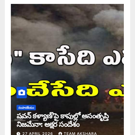
సంపాదకీయం
పవన్ కళ్యాణ్’పై కాపుల్లో అసంతృప్తి
నిజమేనా: అక్షర సందేశం
27 APRIL 2026
TEAM AKSHARA