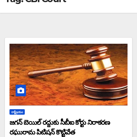
రాష్ట్రీయం
జగన్‌ బెయిల్‌ రద్దుకు సీబీఐ కోర్టు నిరాకరణ
రఘురామ పిటిషన్‌ కొట్టివేత