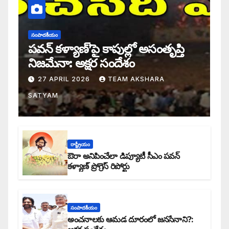
సంపాదకీయం
పవన్ కళ్యాణ్’పై కాపుల్లో అసంతృప్తి
నిజమేనా: అక్షర సందేశం
27 APRIL 2026
TEAM AKSHARA
SATYAM
రాష్ట్రీయం
ఔరా అనిపించేలా డిప్యూటీ సీఎం పవన్
కళ్యాణ్ ప్రోగ్రెస్ రిపోర్టు
సంపాదకీయం
అంచనాలకు ఆమడ దూరంలో జనసేనాని?: