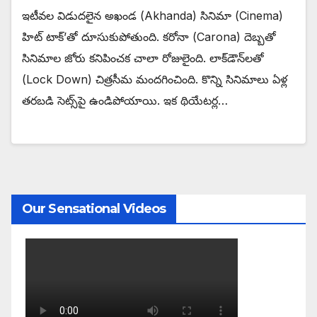
ఇటీవల విడుదలైన అఖండ (Akhanda) సినిమా (Cinema)
హిట్ టాక్’తో దూసుకుపోతుంది. కరోనా (Carona) దెబ్బతో
సినిమాల జోరు కనిపించక చాలా రోజులైంది. లాక్‌డౌన్‌లతో
(Lock Down) చిత్రసీమ మందగించింది. కొన్ని సినిమాలు ఏళ్ల
తరబడి సెట్స్‌పై ఉండిపోయాయి. ఇక థియేటర్ల…
Our Sensational Videos