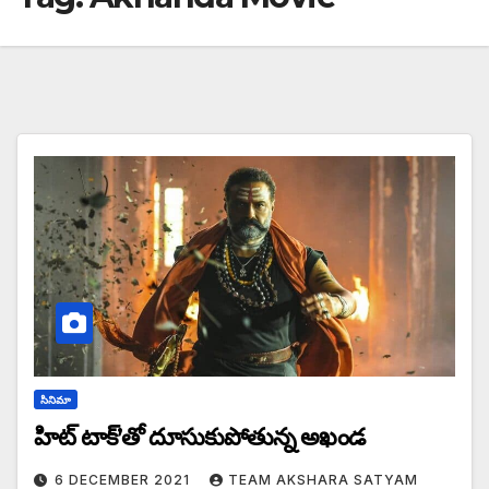
సినిమా
హిట్ టాక్’తో దూసుకుపోతున్న అఖండ
6 DECEMBER 2021
TEAM AKSHARA SATYAM