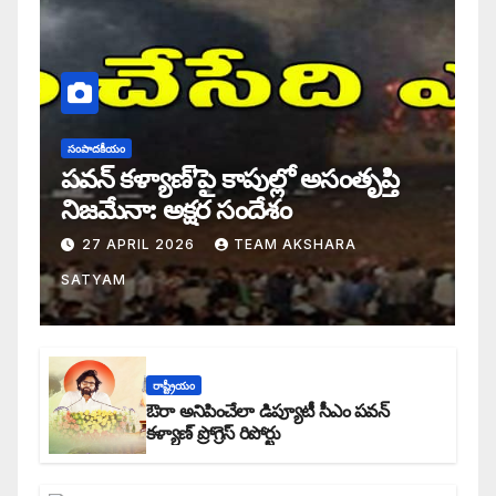
సంపాదకీయం
పవన్ కళ్యాణ్’పై కాపుల్లో అసంతృప్తి
నిజమేనా: అక్షర సందేశం
27 APRIL 2026
TEAM AKSHARA
SATYAM
రాష్ట్రీయం
ఔరా అనిపించేలా డిప్యూటీ సీఎం పవన్
కళ్యాణ్ ప్రోగ్రెస్ రిపోర్టు