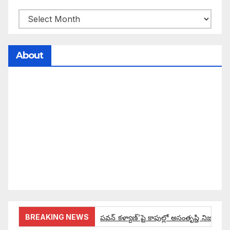
About
సమాజంలో సంపద, అధికార ఫలాలు అందరికీ సమానంగా
దక్కాలి అంటే రాజ్యాధికారంలో మార్పు రావాలి. ఆ మార్పు
కోసం రాజ్యాంగ బద్దంగా మనమంతా ఏమి చేయాలి?
సమాజాన్ని ఎలా చైతన్య పరచాలి అనే ఆలోచనలో భాగంగా
వచ్చినదే మన Akshara Satyam. మా ఈ చిరు
ప్రయత్నాన్ని మీ పెద్ద మనస్సుతో ఆశీర్వదిస్తారు అని
కోరుకొంటున్నాము.
BREAKING NEWS
పవన్ కళ్యాణ్’పై కాపుల్లో అసంతృప్తి నిజమేనా: