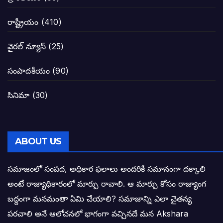
నాన్నా లోకేశా! మా కళ్ళు తెరిపించినందుకు ధన
రాష్ట్రీయం
(410)
పవన్ కళ్యాణ్-చంద్రబాబు కీలక భేటీ అందుకేనా
వైరల్ న్యూస్
(25)
గెలుపే లక్ష్యంగా దశాబ్దం పాటు పొత్తు: పవన్ కళ
సంపాదకీయం
(90)
బాబూ! ముఖ్యమంత్రి ఎవరు: హరిరామ జోగయ
సినిమా
(30)
వైసీపీ సర్కార్ లో పంచాయతీలు నిర్వీర్యం: నాద
తెలంగాణ సీఎం రేవంత్ రెడ్డి విజయ రహస్యాల
ABOUT US
తెలంగాణ కొత్త సీఎంగా రేవంత్ రెడ్డి!
సమాజంలో సంపద, అధికార ఫలాలు అందరికీ సమానంగా దక్కాలి
అంటే రాజ్యాధికారంలో మార్పు రావాలి. ఆ మార్పు కోసం రాజ్యాంగ
ఎన్నికల ఫలితాలు రాబోతున్న వేల ఎవరి గోల వా
బద్దంగా మనమంతా ఏమి చేయాలి? సమాజాన్ని ఎలా చైతన్య
పరచాలి అనే ఆలోచనలో భాగంగా వచ్చినదే మన Akshara
బాధితుల ఆశలసౌధం జనసేనానికి అక్షర సందే