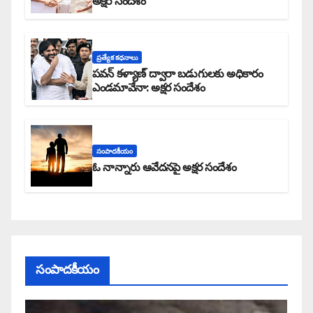
అక్షర సందేశం
ప్రత్యేక కధనాలు
పవన్ కళ్యాణ్ ద్వారా బడుగులకు అధికారం
ఎండమావేనా: అక్షర సందేశం
సంపాదకీయం
ఓ నాన్నారు ఆవేదనపై అక్షర సందేశం
సంపాదకీయం