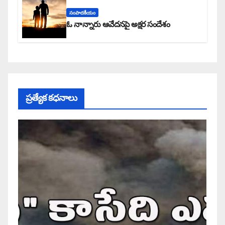
సంపాదకీయం
ఓ నాన్నారు ఆవేదనపై అక్షర సందేశం
ప్రత్యేక కధనాలు