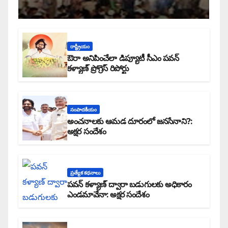
రాష్ట్రీయం
ఔరా అనిపించేలా డిప్యూటీ సీఎం పవన్
కళ్యాణ్ ప్రోగ్రెస్ రిపోర్టు
సంపాదకీయం
అంచనాలకు ఆమడ దూరంలో జనసేనాని?:
అక్షర సందేశం
ప్రత్యేక కధనాలు
పవన్ కళ్యాణ్ ద్వారా బడుగులకు అధికారం
ఎండమావేనా: అక్షర సందేశం