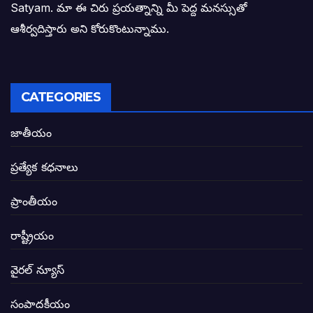
Satyam. మా ఈ చిరు ప్రయత్నాన్ని మీ పెద్ద మనస్సుతో
ఓరి నాన్నోయి! జరా నా గోడు విను: అక్షర సందే
ఆశీర్వదిస్తారు అని కోరుకొంటున్నాము.
అణగారిన వర్గాలకు అధికారం వచ్చిననాడే నిజమ
అసాంఘిక కార్యక్రమాల అడ్డాగా విశాఖ?
CATEGORIES
ఏపీలో రౌడీలు రాజ్యాలేలుతున్నారు. తరిమి కొట్టడా
జాతీయం
సీఎం సన్నిహిత సంస్థ ఇండోసోల్’కి 8,348 
ప్రత్యేక కధనాలు
విద్యారంగంలోని అవినీతి తిమింగలాల గుట్టు వి
ప్రాంతీయం
జగనన్న పాల వెల్లువ పథకంలో పొంగి పొర్లుతున్
రాష్ట్రీయం
బటన్లు నొక్కే సీఎంపై నాదెండ్ల మనోహర్ సంచల
వైరల్ న్యూస్
తెలంగాణ అభివృద్ధి ఆకాంక్ష నెరవేరాలంటే బీజేప
సంపాదకీయం