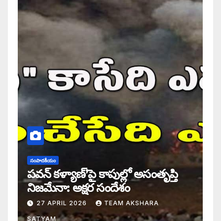
సంపాదకీయం
పవన్ కళ్యాణ్’పై కాపుల్లో అసంతృప్తి
నిజమేనా: అక్షర సందేశం
27 APRIL 2026
TEAM AKSHARA
SATYAM