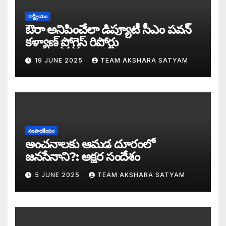
సీజ్ ద బోట్ కాదు – సీజ్ ద సిస్టం: జనసేనానికి
రాష్ట్రీయం
ఔరా అనిపించేలా డిప్యూటీ సీఎం పవన్
కూటమిలో కుమ్ములాటలు – వైసీపీలో కేరింతలపై
కళ్యాణ్ ప్రోగ్రెస్ రిపోర్టు
19 JUNE 2025
TEAM AKSHARA SATYAM
అంజనీ పుత్రుడు పవర్ కళ్యాణ్ పై అక్షర సందేశ
జనసేనలో చీకటి వెలుగులు
రాష్ట్ర ఉప ముఖ్యమంత్రిగా బాధ్యతలు స్వీకరిం
సంపాదకీయం
గరళకంఠుడు చేతిలో గ్రామీణం – సేనాని శాఖలప
అంచనాలకు ఆమడ దూరంలో
జనసేనాని?: అక్షర సందేశం
పవన్ కళ్యాణ్ డిప్యూటీ సీఎం – శాఖలు కేటా
5 JUNE 2025
TEAM AKSHARA SATYAM
జనసేనాని విజయం వెనుక నమ్మలేని నిజాలు: అ
కన్నుల విందుగా ఏపీ కొత్త ప్రభుత్వ ప్రమాణ స