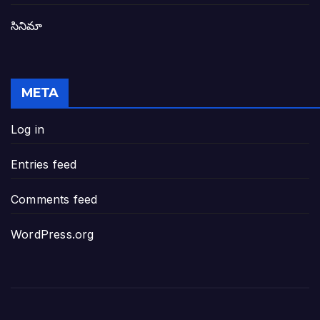
సినిమా
జనసేన-టీడీపీల సంయుక్త సమావేశంలో సంచల
విజయవాడ, గుంటూరుకు దీటుగా తెనాలిని అభివ
META
జనప్రభంజనం మధ్య ముదినేపల్లిలో జనసేనాని 
Log in
పావలా ముఖ్యమంత్రి అంటూ జగన్ రెడ్డిపై గర్జి
Entries feed
ఐసియూలో ఉన్న వైసీపీ-అంతకంతకు ఎదుగుతు
Comments feed
ప్రభుత్వానికి సవాళ్లు – ప్రభుత్వ పెద్దలకు భవ
WordPress.org
మోసకారి వైసీపీ అంటూ విరుచుకు పడిన నాదె
జగన్ రెడ్డి మాకొద్దు బాబోయ్… ఎందుకంటే
ఎవరి కోసమయ్యా మీ అలకలు-ఆవేశాలు: అక్ష