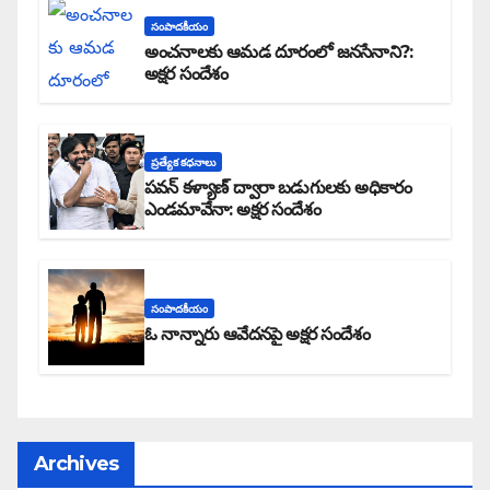
సంపాదకీయం
అంచనాలకు ఆమడ దూరంలో జనసేనాని?:
అక్షర సందేశం
ప్రత్యేక కధనాలు
పవన్ కళ్యాణ్ ద్వారా బడుగులకు అధికారం
ఎండమావేనా: అక్షర సందేశం
సంపాదకీయం
ఓ నాన్నారు ఆవేదనపై అక్షర సందేశం
Archives