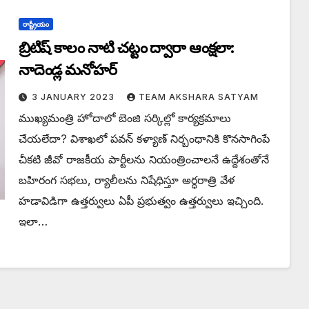
రాష్ట్రీయం
బ్రిటిష్ కాలం నాటి చట్టం ద్వారా ఆంక్షలా:
నాదెండ్ల మనోహర్
3 JANUARY 2023
TEAM AKSHARA SATYAM
ముఖ్యమంత్రి హోదాలో బెంజి సర్కిల్లో కార్యక్రమాలు
చేయలేదా? విశాఖలో పవన్ కళ్యాణ్ నిర్బంధానికి కొనసాగింపే
చీకటి జీవో రాజకీయ పార్టీలను నియంత్రించాలనే ఉద్దేశంతోనే
బహిరంగ సభలు, ర్యాలీలను నిషేధిస్తూ అర్ధరాత్రి వేళ
హడావిడిగా ఉత్తర్వులు ఏపీ ప్రభుత్వం ఉత్తర్వులు ఇచ్చింది.
ఇలా…