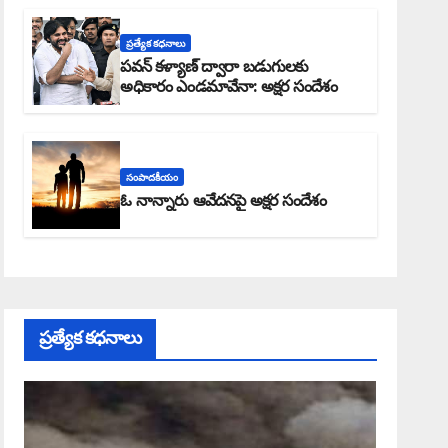
ప్రత్యేక కధనాలు
పవన్ కళ్యాణ్ ద్వారా బడుగులకు
అధికారం ఎండమావేనా: అక్షర సందేశం
సంపాదకీయం
ఓ నాన్నారు ఆవేదనపై అక్షర సందేశం
ప్రత్యేక కధనాలు