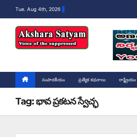
content
Tue. Aug 4th, 2026
Akshara Satyam
సంపాదకీయం
ప్రత్యేక కధనాలు
రాష్ట్రీయం
Tag:
భావ ప్రకటన స్వేచ్ఛ