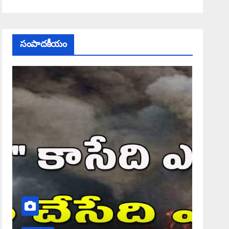
సంపాదకీయం