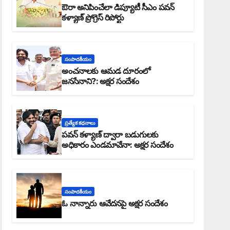
ఔరా అనిపించేలా డిప్యూటీ సీఎం పవన్
కళ్యాణ్ ప్రోగ్రెస్ రిపోర్టు
సంపాదకీయం
అంచనాలకు ఆమడ దూరంలో
జనసేనాని?: అక్షర సందేశం
ప్రత్యేక కధనాలు
పవన్ కళ్యాణ్ ద్వారా బడుగులకు
అధికారం ఎండమావేనా: అక్షర సందేశం
సంపాదకీయం
ఓ నాన్నారు ఆవేదనపై అక్షర సందేశం