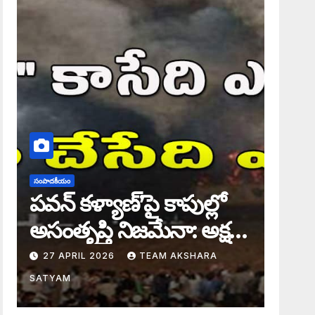
సంపాదకీయం
పవన్ కళ్యాణ్’పై కాపుల్లో
అసంతృప్తి నిజమేనా: అక్షర
సందేశం
27 APRIL 2026
TEAM AKSHARA
SATYAM