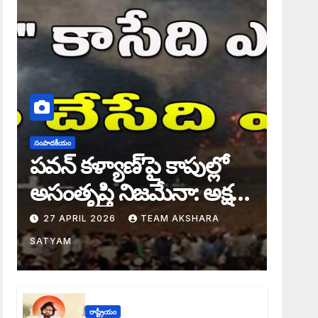
సంపాదకీయం
పవన్ కళ్యాణ్’పై కాపుల్లో
అసంతృప్తి నిజమేనా: అక్షర
సందేశం
27 APRIL 2026
TEAM AKSHARA
SATYAM
రాష్ట్రీయం