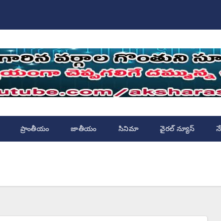
ప్రాంతీయం
జాతీయం
సినిమా
వైరల్ న్యూస్
న