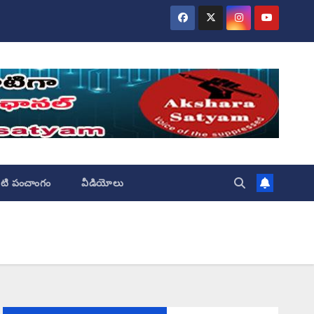
ేటి పంచాంగం
వీడియోలు