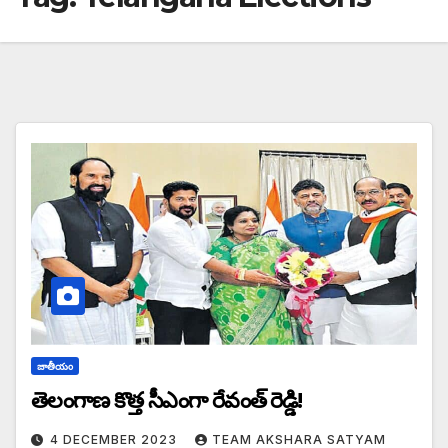
జాతీయం
తెలంగాణ కొత్త సీఎంగా రేవంత్ రెడ్డి!
4 DECEMBER 2023
TEAM AKSHARA SATYAM