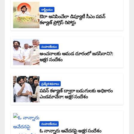
రాష్ట్రీయం
ఔరా అనిపించేలా డిప్యూటీ సీఎం పవన్
కళ్యాణ్ ప్రోగ్రెస్ రిపోర్టు
సంపాదకీయం
అంచనాలకు ఆమడ దూరంలో జనసేనాని?:
అక్షర సందేశం
ప్రత్యేక కధనాలు
పవన్ కళ్యాణ్ ద్వారా బడుగులకు అధికారం
ఎండమావేనా: అక్షర సందేశం
సంపాదకీయం
ఓ నాన్నారు ఆవేదనపై అక్షర సందేశం