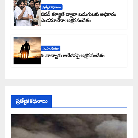
ప్రత్యేక కధనాలు
పవన్ కళ్యాణ్ ద్వారా బడుగులకు అధికారం
ఎండమావేనా: అక్షర సందేశం
సంపాదకీయం
ఓ నాన్నారు ఆవేదనపై అక్షర సందేశం
ప్రత్యేక కధనాలు