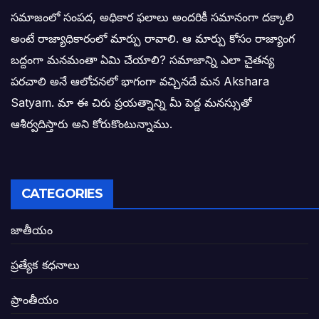
తెలంగాణ కొత్త సీఎంగా రేవంత్ రెడ్డి!
సమాజంలో సంపద, అధికార ఫలాలు అందరికీ సమానంగా దక్కాలి
అంటే రాజ్యాధికారంలో మార్పు రావాలి. ఆ మార్పు కోసం రాజ్యాంగ
ఎన్నికల ఫలితాలు రాబోతున్న వేల ఎవరి గోల వా
బద్దంగా మనమంతా ఏమి చేయాలి? సమాజాన్ని ఎలా చైతన్య
పరచాలి అనే ఆలోచనలో భాగంగా వచ్చినదే మన Akshara
బాధితుల ఆశలసౌధం జనసేనానికి అక్షర సందే
Satyam. మా ఈ చిరు ప్రయత్నాన్ని మీ పెద్ద మనస్సుతో
ఓరి నాన్నోయి! జరా నా గోడు విను: అక్షర సందే
ఆశీర్వదిస్తారు అని కోరుకొంటున్నాము.
అణగారిన వర్గాలకు అధికారం వచ్చిననాడే నిజమ
అసాంఘిక కార్యక్రమాల అడ్డాగా విశాఖ?
CATEGORIES
ఏపీలో రౌడీలు రాజ్యాలేలుతున్నారు. తరిమి కొట్టడా
జాతీయం
సీఎం సన్నిహిత సంస్థ ఇండోసోల్’కి 8,348 
ప్రత్యేక కధనాలు
విద్యారంగంలోని అవినీతి తిమింగలాల గుట్టు వి
ప్రాంతీయం