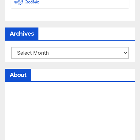
Archives
About
సమాజంలో సంపద, అధికార ఫలాలు అందరికీ సమానంగా
దక్కాలి అంటే రాజ్యాధికారంలో మార్పు రావాలి. ఆ మార్పు
కోసం రాజ్యాంగ బద్దంగా మనమంతా ఏమి చేయాలి?
సమాజాన్ని ఎలా చైతన్య పరచాలి అనే ఆలోచనలో భాగంగా
వచ్చినదే మన Akshara Satyam. మా ఈ చిరు
ప్రయత్నాన్ని మీ పెద్ద మనస్సుతో ఆశీర్వదిస్తారు అని