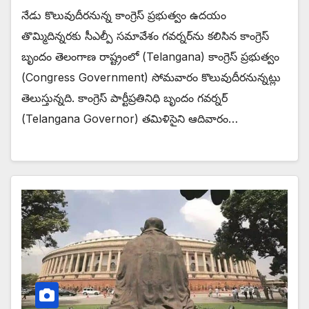
నేడు కొలువుదీరనున్న కాంగ్రెస్‌ ప్రభుత్వం ఉదయం
తొమ్మిదిన్నరకు సీఎల్పీ సమావేశం గవర్నర్‌ను కలిసిన కాంగ్రెస్‌
బృందం తెలంగాణ రాష్ట్రంలో (Telangana) కాంగ్రెస్‌ ప్రభుత్వం
(Congress Government) సోమవారం కొలువుదీరనున్నట్లు
తెలుస్తున్నది. కాంగ్రెస్‌ పార్టీప్రతినిధి బృందం గవర్నర్‌
(Telangana Governor) తమిళిసైని ఆదివారం…