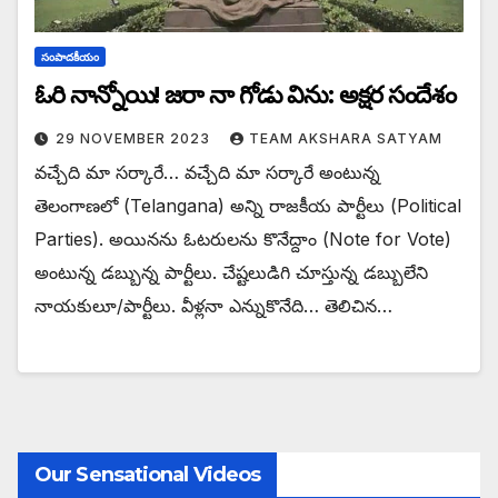
సంపాదకీయం
ఓరి నాన్నోయి! జరా నా గోడు విను: అక్షర సందేశం
29 NOVEMBER 2023
TEAM AKSHARA SATYAM
వచ్చేది మా సర్కారే… వచ్చేది మా సర్కారే అంటున్న
తెలంగాణలో (Telangana) అన్ని రాజకీయ పార్టీలు (Political
Parties). అయినను ఓటరులను కొనేద్దాం (Note for Vote)
అంటున్న డబ్బున్న పార్టీలు. చేష్టలుడిగి చూస్తున్న డబ్బులేని
నాయకులూ/పార్టీలు. వీళ్లనా ఎన్నుకొనేది… తెలిచిన…
Our Sensational Videos