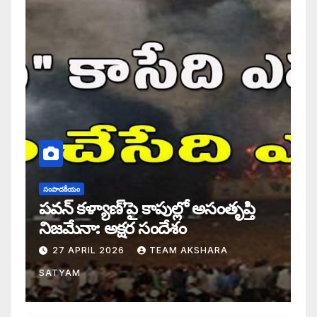
సంపాదకీయం
పవన్ కళ్యాణ్’పై కాపుల్లో అసంతృప్తి
నిజమేనా: అక్షర సందేశం
27 APRIL 2026
TEAM AKSHARA
SATYAM