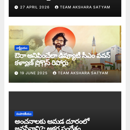
పవణేశ్వరుడు నెత్తిమీద లోకేశ్వరుడు?: అక్షర స
27 APRIL 2026
TEAM AKSHARA SATYAM
ఎన్నాళ్లీ మీ త్యాగాలు: హరిహర వీరమల్లుకి అక
డబ్బై సంవత్సరాల గిరి చరిత్రను తిరగరాసిన ప
సీజ్ ద బోట్ కాదు – సీజ్ ద సిస్టం: జనసేనానికి
రాష్ట్రీయం
ఔరా అనిపించేలా డిప్యూటీ సీఎం పవన్
కూటమిలో కుమ్ములాటలు – వైసీపీలో కేరింతలపై
కళ్యాణ్ ప్రోగ్రెస్ రిపోర్టు
19 JUNE 2025
TEAM AKSHARA SATYAM
అంజనీ పుత్రుడు పవర్ కళ్యాణ్ పై అక్షర సందేశ
జనసేనలో చీకటి వెలుగులు
రాష్ట్ర ఉప ముఖ్యమంత్రిగా బాధ్యతలు స్వీకరిం
సంపాదకీయం
గరళకంఠుడు చేతిలో గ్రామీణం – సేనాని శాఖలప
అంచనాలకు ఆమడ దూరంలో
జనసేనాని?: అక్షర సందేశం