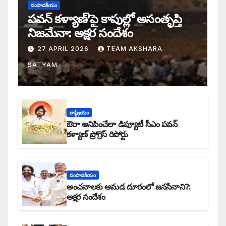
సంపాదకీయం
పవన్ కళ్యాణ్’పై కాపుల్లో అసంతృప్తి
నిజమేనా: అక్షర సందేశం
27 APRIL 2026
TEAM AKSHARA
SATYAM
రాష్ట్రీయం
ఔరా అనిపించేలా డిప్యూటీ సీఎం పవన్
కళ్యాణ్ ప్రోగ్రెస్ రిపోర్టు
సంపాదకీయం
అంచనాలకు ఆమడ దూరంలో జనసేనాని?:
అక్షర సందేశం