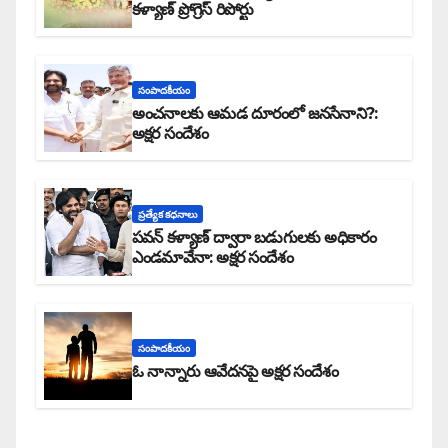
కళ్యాణ్ ప్రోగ్రెస్ రిపోర్టు
సంపాదకీయం
అంచనాలకు ఆమడ దూరంలో జనసేనాని?:
అక్షర సందేశం
ప్రత్యేక కధనాలు
పవన్ కళ్యాణ్ ద్వారా బడుగులకు అధికారం
ఎండమావేనా: అక్షర సందేశం
సంపాదకీయం
ఓ నాన్నారు ఆవేదనపై అక్షర సందేశం