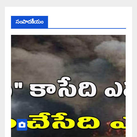
సంపాదకీయం