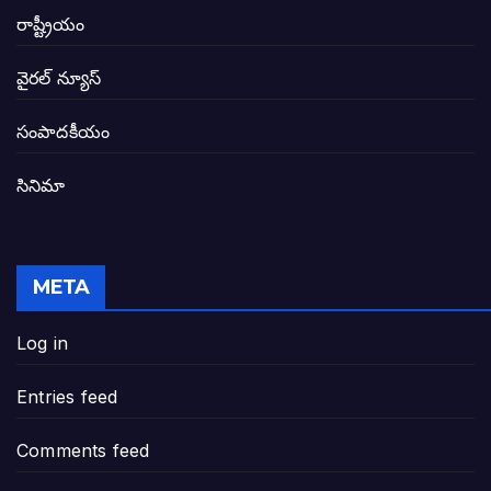
జగనన్న పాల వెల్లువ పథకంలో పొంగి పొర్లుతున్
రాష్ట్రీయం
బటన్లు నొక్కే సీఎంపై నాదెండ్ల మనోహర్ సంచల
వైరల్ న్యూస్
తెలంగాణ అభివృద్ధి ఆకాంక్ష నెరవేరాలంటే బీజేప
సంపాదకీయం
సినిమా
జనసేన-టీడీపీల సంయుక్త సమావేశంలో సంచల
విజయవాడ, గుంటూరుకు దీటుగా తెనాలిని అభివ
META
జనప్రభంజనం మధ్య ముదినేపల్లిలో జనసేనాని 
Log in
పావలా ముఖ్యమంత్రి అంటూ జగన్ రెడ్డిపై గర్జి
Entries feed
ఐసియూలో ఉన్న వైసీపీ-అంతకంతకు ఎదుగుతు
Comments feed
ప్రభుత్వానికి సవాళ్లు – ప్రభుత్వ పెద్దలకు భవ