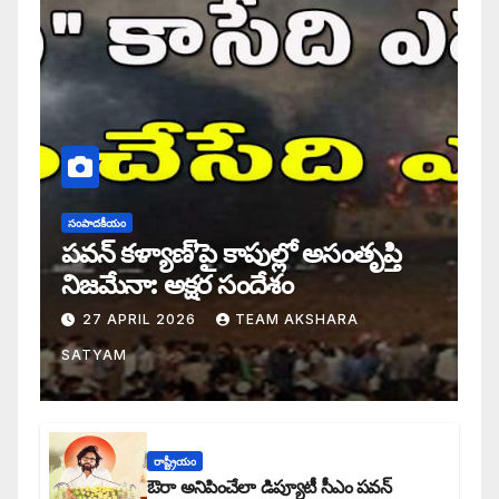
సంపాదకీయం
పవన్ కళ్యాణ్’పై కాపుల్లో అసంతృప్తి
నిజమేనా: అక్షర సందేశం
27 APRIL 2026
TEAM AKSHARA
SATYAM
రాష్ట్రీయం
ఔరా అనిపించేలా డిప్యూటీ సీఎం పవన్