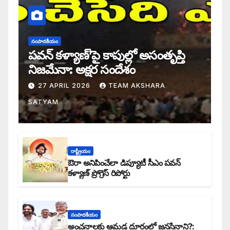
సంపాదకీయం
పవన్ కళ్యాణ్’పై కాపుల్లో అసంతృప్తి
నిజమేనా: అక్షర సందేశం
27 APRIL 2026
TEAM AKSHARA
SATYAM
రాష్ట్రీయం
ఔరా అనిపించేలా డిప్యూటీ సీఎం పవన్
కళ్యాణ్ ప్రోగ్రెస్ రిపోర్టు
సంపాదకీయం
అంచనాలకు ఆమడ దూరంలో జనసేనాని?: