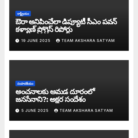
సీజ్ ద బోట్ కాదు – సీజ్ ద సిస్టం: జనసేనానికి
రాష్ట్రీయం
ఔరా అనిపించేలా డిప్యూటీ సీఎం పవన్
కూటమిలో కుమ్ములాటలు – వైసీపీలో కేరింతలపై
కళ్యాణ్ ప్రోగ్రెస్ రిపోర్టు
19 JUNE 2025
TEAM AKSHARA SATYAM
అంజనీ పుత్రుడు పవర్ కళ్యాణ్ పై అక్షర సందేశ
జనసేనలో చీకటి వెలుగులు
రాష్ట్ర ఉప ముఖ్యమంత్రిగా బాధ్యతలు స్వీకరిం
సంపాదకీయం
గరళకంఠుడు చేతిలో గ్రామీణం – సేనాని శాఖలప
అంచనాలకు ఆమడ దూరంలో
జనసేనాని?: అక్షర సందేశం
పవన్ కళ్యాణ్ డిప్యూటీ సీఎం – శాఖలు కేటా
5 JUNE 2025
TEAM AKSHARA SATYAM
జనసేనాని విజయం వెనుక నమ్మలేని నిజాలు: అ
కన్నుల విందుగా ఏపీ కొత్త ప్రభుత్వ ప్రమాణ స