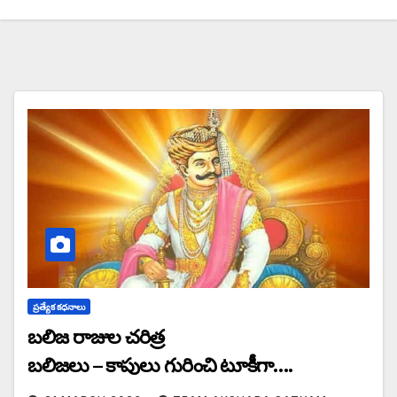
ప్రత్యేక కధనాలు
బలిజ రాజుల చరిత్ర
బలిజలు – కాపులు గురించి టూకీగా….