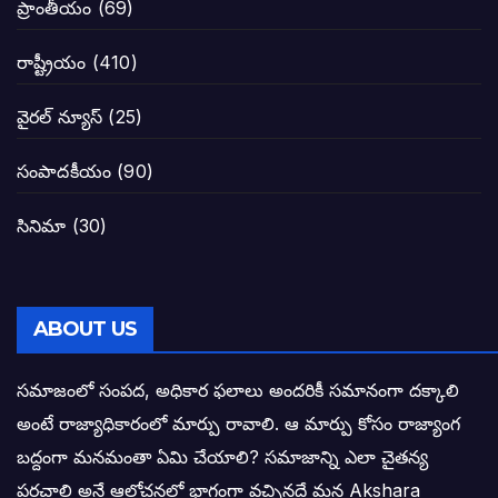
ప్రాంతీయం
(69)
నాన్నా లోకేశా! మా కళ్ళు తెరిపించినందుకు ధన
రాష్ట్రీయం
(410)
పవన్ కళ్యాణ్-చంద్రబాబు కీలక భేటీ అందుకేనా
వైరల్ న్యూస్
(25)
గెలుపే లక్ష్యంగా దశాబ్దం పాటు పొత్తు: పవన్ కళ
సంపాదకీయం
(90)
బాబూ! ముఖ్యమంత్రి ఎవరు: హరిరామ జోగయ
సినిమా
(30)
వైసీపీ సర్కార్ లో పంచాయతీలు నిర్వీర్యం: నాద
తెలంగాణ సీఎం రేవంత్ రెడ్డి విజయ రహస్యాల
ABOUT US
తెలంగాణ కొత్త సీఎంగా రేవంత్ రెడ్డి!
సమాజంలో సంపద, అధికార ఫలాలు అందరికీ సమానంగా దక్కాలి
అంటే రాజ్యాధికారంలో మార్పు రావాలి. ఆ మార్పు కోసం రాజ్యాంగ
ఎన్నికల ఫలితాలు రాబోతున్న వేల ఎవరి గోల వా
బద్దంగా మనమంతా ఏమి చేయాలి? సమాజాన్ని ఎలా చైతన్య
పరచాలి అనే ఆలోచనలో భాగంగా వచ్చినదే మన Akshara
బాధితుల ఆశలసౌధం జనసేనానికి అక్షర సందే