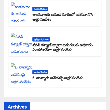
సంపాదకీయం
అంచనాలకు ఆమడ దూరంలో జనసేనాని?:
అక్షర సందేశం
ప్రత్యేక కధనాలు
పవన్ కళ్యాణ్ ద్వారా బడుగులకు అధికారం
ఎండమావేనా: అక్షర సందేశం
సంపాదకీయం
ఓ నాన్నారు ఆవేదనపై అక్షర సందేశం
Archives