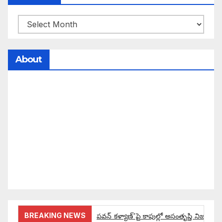
About
సమాజంలో సంపద, అధికార ఫలాలు అందరికీ సమానంగా
దక్కాలి అంటే రాజ్యాధికారంలో మార్పు రావాలి. ఆ మార్పు
కోసం రాజ్యాంగ బద్దంగా మనమంతా ఏమి చేయాలి?
సమాజాన్ని ఎలా చైతన్య పరచాలి అనే ఆలోచనలో భాగంగా
వచ్చినదే మన Akshara Satyam. మా ఈ చిరు
ప్రయత్నాన్ని మీ పెద్ద మనస్సుతో ఆశీర్వదిస్తారు అని
కోరుకొంటున్నాము.
BREAKING NEWS
పవన్ కళ్యాణ్’పై కాపుల్లో అసంతృప్తి నిజమేనా: