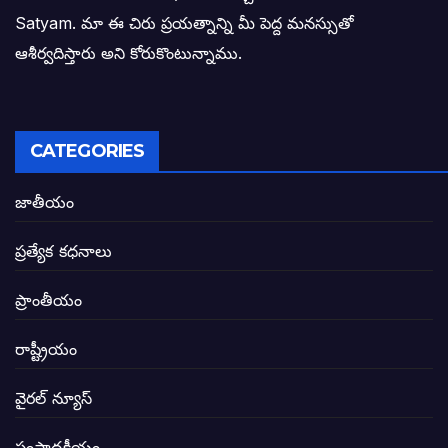
Satyam. మా ఈ చిరు ప్రయత్నాన్ని మీ పెద్ద మనస్సుతో
ఓరి నాన్నోయి! జరా నా గోడు విను: అక్షర సందే
ఆశీర్వదిస్తారు అని కోరుకొంటున్నాము.
అణగారిన వర్గాలకు అధికారం వచ్చిననాడే నిజమ
అసాంఘిక కార్యక్రమాల అడ్డాగా విశాఖ?
CATEGORIES
ఏపీలో రౌడీలు రాజ్యాలేలుతున్నారు. తరిమి కొట్టడా
జాతీయం
సీఎం సన్నిహిత సంస్థ ఇండోసోల్’కి 8,348 
ప్రత్యేక కధనాలు
విద్యారంగంలోని అవినీతి తిమింగలాల గుట్టు వి
ప్రాంతీయం
జగనన్న పాల వెల్లువ పథకంలో పొంగి పొర్లుతున్
రాష్ట్రీయం
బటన్లు నొక్కే సీఎంపై నాదెండ్ల మనోహర్ సంచల
వైరల్ న్యూస్
తెలంగాణ అభివృద్ధి ఆకాంక్ష నెరవేరాలంటే బీజేప
సంపాదకీయం