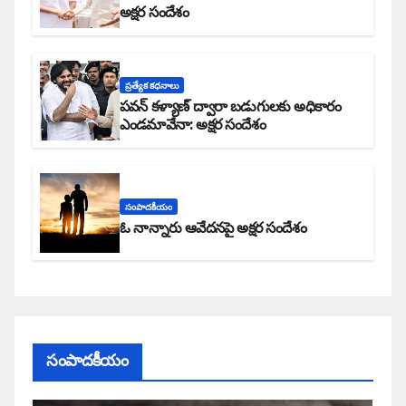
అక్షర సందేశం
ప్రత్యేక కధనాలు
పవన్ కళ్యాణ్ ద్వారా బడుగులకు అధికారం
ఎండమావేనా: అక్షర సందేశం
సంపాదకీయం
ఓ నాన్నారు ఆవేదనపై అక్షర సందేశం
సంపాదకీయం