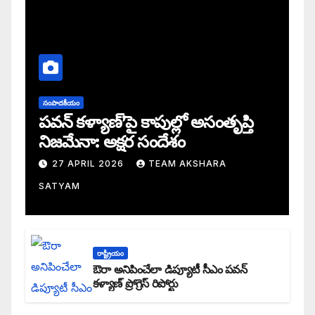
సంపాదకీయం
పవన్ కళ్యాణ్’పై కాపుల్లో అసంతృప్తి
నిజమేనా: అక్షర సందేశం
27 APRIL 2026
TEAM AKSHARA
SATYAM
రాష్ట్రీయం
ఔరా అనిపించేలా డిప్యూటీ సీఎం పవన్
కళ్యాణ్ ప్రోగ్రెస్ రిపోర్టు