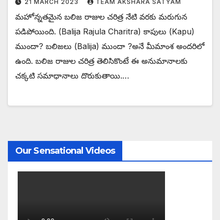
21 MARCH 2023
TEAM AKSHARA SATYAM
మహోన్నతమైన బలిజ రాజుల చరిత్ర నేటి వరకు మరుగున
పడిపోయింది. (Balija Rajula Charitra) కాపులు (Kapu)
ముందా? బలిజలు (Balija) ముందా ?అనే మీమాంశ అందరిలో
ఉంది. బలిజ రాజుల చరిత్ర తెలిసికొంటే ఈ అనుమానాలకు
చక్కటి సమాధానాలు దొరుకుతాయి.…
Our Sensational Videos