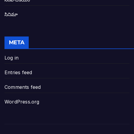
సినిమా
జనసేన-టీడీపీల సంయుక్త సమావేశంలో సంచల
విజయవాడ, గుంటూరుకు దీటుగా తెనాలిని అభివ
META
జనప్రభంజనం మధ్య ముదినేపల్లిలో జనసేనాని 
Log in
పావలా ముఖ్యమంత్రి అంటూ జగన్ రెడ్డిపై గర్జి
Entries feed
ఐసియూలో ఉన్న వైసీపీ-అంతకంతకు ఎదుగుతు
Comments feed
ప్రభుత్వానికి సవాళ్లు – ప్రభుత్వ పెద్దలకు భవ
WordPress.org
మోసకారి వైసీపీ అంటూ విరుచుకు పడిన నాదె
జగన్ రెడ్డి మాకొద్దు బాబోయ్… ఎందుకంటే
ఎవరి కోసమయ్యా మీ అలకలు-ఆవేశాలు: అక్ష