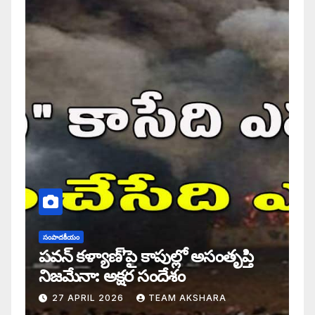
సంపాదకీయం
పవన్ కళ్యాణ్’పై కాపుల్లో అసంతృప్తి
నిజమేనా: అక్షర సందేశం
27 APRIL 2026
TEAM AKSHARA