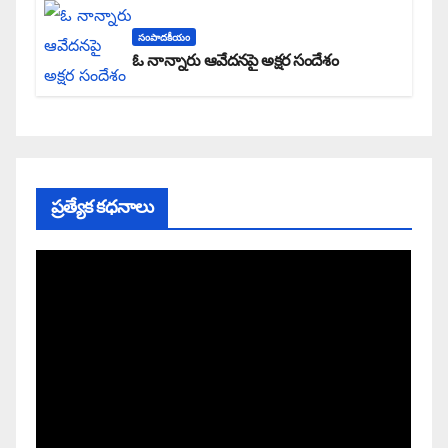
సంపాదకీయం
ఓ నాన్నారు ఆవేదనపై అక్షర సందేశం
ప్రత్యేక కధనాలు