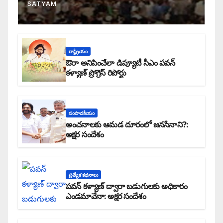
SATYAM
రాష్ట్రీయం
ఔరా అనిపించేలా డిప్యూటీ సీఎం పవన్
కళ్యాణ్ ప్రోగ్రెస్ రిపోర్టు
సంపాదకీయం
అంచనాలకు ఆమడ దూరంలో జనసేనాని?:
అక్షర సందేశం
ప్రత్యేక కధనాలు
పవన్ కళ్యాణ్ ద్వారా బడుగులకు అధికారం
ఎండమావేనా: అక్షర సందేశం