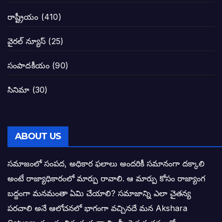
నాన్నా లోకేశా! మా కళ్ళు తెరిపించినందుకు ధన
రాష్ట్రీయం
(410)
పవన్ కళ్యాణ్-చంద్రబాబు కీలక భేటీ అందుకేనా
వైరల్ న్యూస్
(25)
గెలుపే లక్ష్యంగా దశాబ్దం పాటు పొత్తు: పవన్ కళ
సంపాదకీయం
(90)
బాబూ! ముఖ్యమంత్రి ఎవరు: హరిరామ జోగయ
సినిమా
(30)
వైసీపీ సర్కార్ లో పంచాయతీలు నిర్వీర్యం: నాద
తెలంగాణ సీఎం రేవంత్ రెడ్డి విజయ రహస్యాల
ABOUT US
తెలంగాణ కొత్త సీఎంగా రేవంత్ రెడ్డి!
సమాజంలో సంపద, అధికార ఫలాలు అందరికీ సమానంగా దక్కాలి
అంటే రాజ్యాధికారంలో మార్పు రావాలి. ఆ మార్పు కోసం రాజ్యాంగ
ఎన్నికల ఫలితాలు రాబోతున్న వేల ఎవరి గోల వా
బద్దంగా మనమంతా ఏమి చేయాలి? సమాజాన్ని ఎలా చైతన్య
పరచాలి అనే ఆలోచనలో భాగంగా వచ్చినదే మన Akshara
బాధితుల ఆశలసౌధం జనసేనానికి అక్షర సందే