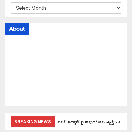
About
సమాజంలో సంపద, అధికార ఫలాలు అందరికీ సమానంగా
దక్కాలి అంటే రాజ్యాధికారంలో మార్పు రావాలి. ఆ మార్పు
కోసం రాజ్యాంగ బద్దంగా మనమంతా ఏమి చేయాలి?
సమాజాన్ని ఎలా చైతన్య పరచాలి అనే ఆలోచనలో భాగంగా
వచ్చినదే మన Akshara Satyam. మా ఈ చిరు
ప్రయత్నాన్ని మీ పెద్ద మనస్సుతో ఆశీర్వదిస్తారు అని
కోరుకొంటున్నాము.
BREAKING NEWS
పవన్ కళ్యాణ్’పై కాపుల్లో అసంతృప్తి నిజమేనా: