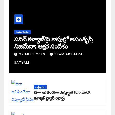
సంపాదకీయం
పవన్ కళ్యాణ్’పై కాపుల్లో అసంతృప్తి
నిజమేనా: అక్షర సందేశం
27 APRIL 2026
TEAM AKSHARA
SATYAM
రాష్ట్రీయం
ఔరా అనిపించేలా డిప్యూటీ సీఎం పవన్
కళ్యాణ్ ప్రోగ్రెస్ రిపోర్టు