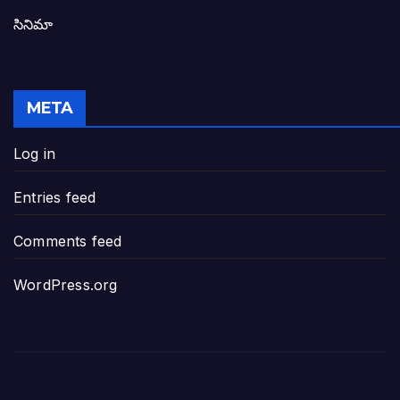
సినిమా
జనసేన-టీడీపీల సంయుక్త సమావేశంలో సంచల
విజయవాడ, గుంటూరుకు దీటుగా తెనాలిని అభివ
META
జనప్రభంజనం మధ్య ముదినేపల్లిలో జనసేనాని 
Log in
పావలా ముఖ్యమంత్రి అంటూ జగన్ రెడ్డిపై గర్జి
Entries feed
ఐసియూలో ఉన్న వైసీపీ-అంతకంతకు ఎదుగుతు
Comments feed
ప్రభుత్వానికి సవాళ్లు – ప్రభుత్వ పెద్దలకు భవ
WordPress.org
మోసకారి వైసీపీ అంటూ విరుచుకు పడిన నాదె
జగన్ రెడ్డి మాకొద్దు బాబోయ్… ఎందుకంటే
ఎవరి కోసమయ్యా మీ అలకలు-ఆవేశాలు: అక్ష