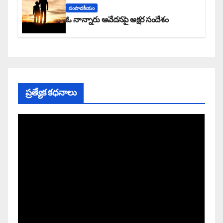
సంపాదకీయం
ఓ నాన్నారు ఆవేదనపై అక్షర సందేశం
ప్రత్యేక కధనాలు