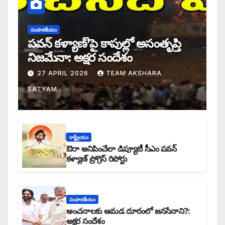
సంపాదకీయం
పవన్ కళ్యాణ్’పై కాపుల్లో అసంతృప్తి
నిజమేనా: అక్షర సందేశం
27 APRIL 2026
TEAM AKSHARA
SATYAM
రాష్ట్రీయం
ఔరా అనిపించేలా డిప్యూటీ సీఎం పవన్
కళ్యాణ్ ప్రోగ్రెస్ రిపోర్టు
సంపాదకీయం
అంచనాలకు ఆమడ దూరంలో జనసేనాని?:
అక్షర సందేశం