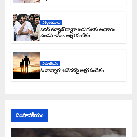
ప్రత్యేక కధనాలు
పవన్ కళ్యాణ్ ద్వారా బడుగులకు అధికారం
ఎండమావేనా: అక్షర సందేశం
సంపాదకీయం
ఓ నాన్నారు ఆవేదనపై అక్షర సందేశం
సంపాదకీయం