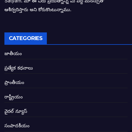
Satyam. మా ఈ చిరు ప్రయత్నాన్ని మీ పెద్ద మనస్సుతో
ఓరి నాన్నోయి! జరా నా గోడు విను: అక్షర సందే
ఆశీర్వదిస్తారు అని కోరుకొంటున్నాము.
అణగారిన వర్గాలకు అధికారం వచ్చిననాడే నిజమ
అసాంఘిక కార్యక్రమాల అడ్డాగా విశాఖ?
CATEGORIES
ఏపీలో రౌడీలు రాజ్యాలేలుతున్నారు. తరిమి కొట్టడా
జాతీయం
సీఎం సన్నిహిత సంస్థ ఇండోసోల్’కి 8,348 
ప్రత్యేక కధనాలు
విద్యారంగంలోని అవినీతి తిమింగలాల గుట్టు వి
ప్రాంతీయం
జగనన్న పాల వెల్లువ పథకంలో పొంగి పొర్లుతున్
రాష్ట్రీయం
బటన్లు నొక్కే సీఎంపై నాదెండ్ల మనోహర్ సంచల
వైరల్ న్యూస్
తెలంగాణ అభివృద్ధి ఆకాంక్ష నెరవేరాలంటే బీజేప
సంపాదకీయం