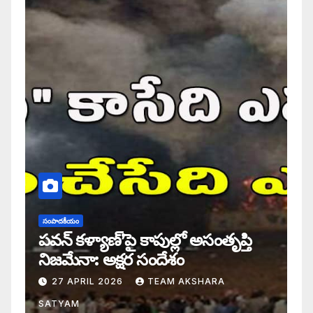
సంపాదకీయం
పవన్ కళ్యాణ్’పై కాపుల్లో అసంతృప్తి
నిజమేనా: అక్షర సందేశం
27 APRIL 2026
TEAM AKSHARA
SATYAM