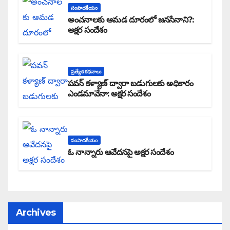
సంపాదకీయం
అంచనాలకు ఆమడ దూరంలో జనసేనాని?:
అక్షర సందేశం
ప్రత్యేక కధనాలు
పవన్ కళ్యాణ్ ద్వారా బడుగులకు అధికారం
ఎండమావేనా: అక్షర సందేశం
సంపాదకీయం
ఓ నాన్నారు ఆవేదనపై అక్షర సందేశం
Archives