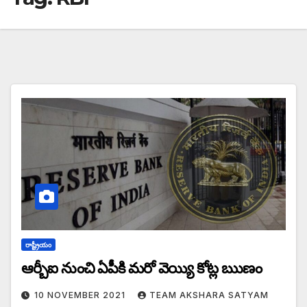
రాష్ట్రీయం
ఆర్బీఐ నుంచి ఏపీకి మరో వెయ్యి కోట్ల ఋణం
10 NOVEMBER 2021
TEAM AKSHARA SATYAM