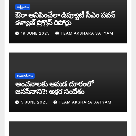
సీజ్ ద బోట్ కాదు – సీజ్ ద సిస్టం: జనసేనానికి
రాష్ట్రీయం
ఔరా అనిపించేలా డిప్యూటీ సీఎం పవన్
కూటమిలో కుమ్ములాటలు – వైసీపీలో కేరింతలపై
కళ్యాణ్ ప్రోగ్రెస్ రిపోర్టు
19 JUNE 2025
TEAM AKSHARA SATYAM
అంజనీ పుత్రుడు పవర్ కళ్యాణ్ పై అక్షర సందేశ
జనసేనలో చీకటి వెలుగులు
రాష్ట్ర ఉప ముఖ్యమంత్రిగా బాధ్యతలు స్వీకరిం
సంపాదకీయం
గరళకంఠుడు చేతిలో గ్రామీణం – సేనాని శాఖలప
అంచనాలకు ఆమడ దూరంలో
జనసేనాని?: అక్షర సందేశం
పవన్ కళ్యాణ్ డిప్యూటీ సీఎం – శాఖలు కేటా
5 JUNE 2025
TEAM AKSHARA SATYAM
జనసేనాని విజయం వెనుక నమ్మలేని నిజాలు: అ
కన్నుల విందుగా ఏపీ కొత్త ప్రభుత్వ ప్రమాణ స