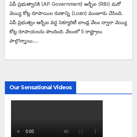
ఏపీ ప్రభుత్వానికి (AP Government) ఆర్బీఐ (RBI) మరో
వెయ్యి కోట్ల రూపాయిల రుణాన్ని (Loan) మంజూరు చేసింది.
ఏపీ ప్రభుత్వం ఆర్బీఐ వద్ద సెక్యూరిటీ బాండ్ల వేలం ద్వారా వెయ్యి
కోట్ల రూపాయలను పొందింది. వేలంలో 5 రాష్ట్రాలు
పాల్గొన్నాయి.…
Our Sensational Videos