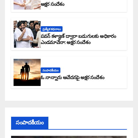
అక్షర సందేశం
ప్రత్యేక కధనాలు
పవన్ కళ్యాణ్ ద్వారా బడుగులకు అధికారం
ఎండమావేనా: అక్షర సందేశం
సంపాదకీయం
ఓ నాన్నారు ఆవేదనపై అక్షర సందేశం
సంపాదకీయం