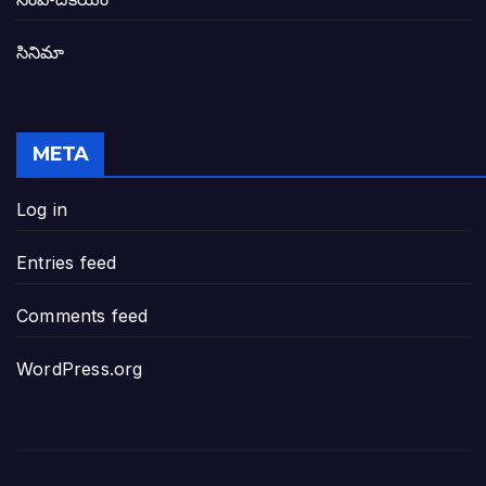
సినిమా
జనసేన-టీడీపీల సంయుక్త సమావేశంలో సంచల
విజయవాడ, గుంటూరుకు దీటుగా తెనాలిని అభివ
META
జనప్రభంజనం మధ్య ముదినేపల్లిలో జనసేనాని 
Log in
పావలా ముఖ్యమంత్రి అంటూ జగన్ రెడ్డిపై గర్జి
Entries feed
ఐసియూలో ఉన్న వైసీపీ-అంతకంతకు ఎదుగుతు
Comments feed
ప్రభుత్వానికి సవాళ్లు – ప్రభుత్వ పెద్దలకు భవ
WordPress.org
మోసకారి వైసీపీ అంటూ విరుచుకు పడిన నాదె
జగన్ రెడ్డి మాకొద్దు బాబోయ్… ఎందుకంటే
ఎవరి కోసమయ్యా మీ అలకలు-ఆవేశాలు: అక్ష