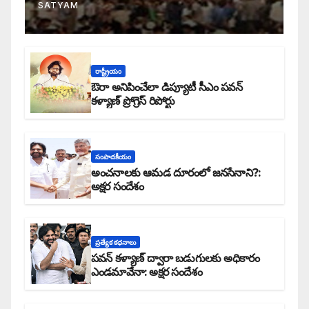
SATYAM
రాష్ట్రీయం
ఔరా అనిపించేలా డిప్యూటీ సీఎం పవన్
కళ్యాణ్ ప్రోగ్రెస్ రిపోర్టు
సంపాదకీయం
అంచనాలకు ఆమడ దూరంలో జనసేనాని?:
అక్షర సందేశం
ప్రత్యేక కధనాలు
పవన్ కళ్యాణ్ ద్వారా బడుగులకు అధికారం
ఎండమావేనా: అక్షర సందేశం