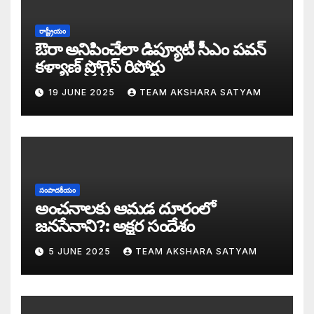
సీజ్ ద బోట్ కాదు – సీజ్ ద సిస్టం: జనసేనానికి
రాష్ట్రీయం
ఔరా అనిపించేలా డిప్యూటీ సీఎం పవన్
కూటమిలో కుమ్ములాటలు – వైసీపీలో కేరింతలపై
కళ్యాణ్ ప్రోగ్రెస్ రిపోర్టు
19 JUNE 2025
TEAM AKSHARA SATYAM
అంజనీ పుత్రుడు పవర్ కళ్యాణ్ పై అక్షర సందేశ
జనసేనలో చీకటి వెలుగులు
రాష్ట్ర ఉప ముఖ్యమంత్రిగా బాధ్యతలు స్వీకరిం
సంపాదకీయం
గరళకంఠుడు చేతిలో గ్రామీణం – సేనాని శాఖలప
అంచనాలకు ఆమడ దూరంలో
జనసేనాని?: అక్షర సందేశం
పవన్ కళ్యాణ్ డిప్యూటీ సీఎం – శాఖలు కేటా
5 JUNE 2025
TEAM AKSHARA SATYAM
జనసేనాని విజయం వెనుక నమ్మలేని నిజాలు: అ
కన్నుల విందుగా ఏపీ కొత్త ప్రభుత్వ ప్రమాణ స