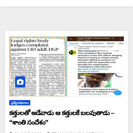
ప్రత్యేక కధనాలు
కత్తులతో అడేవాడు ఆ కత్తులకే బలవుతాడు –
“శాంతి సందేశం”