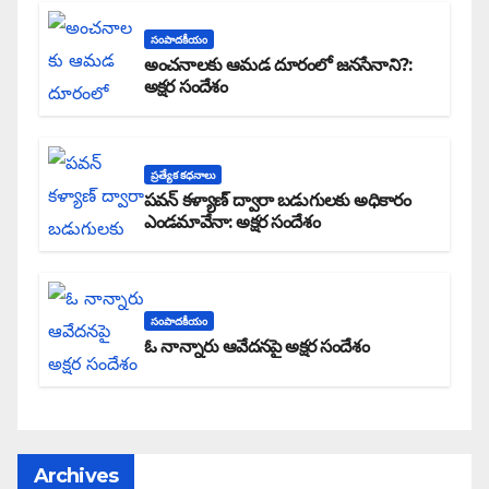
సంపాదకీయం
అంచనాలకు ఆమడ దూరంలో జనసేనాని?:
అక్షర సందేశం
ప్రత్యేక కధనాలు
పవన్ కళ్యాణ్ ద్వారా బడుగులకు అధికారం
ఎండమావేనా: అక్షర సందేశం
సంపాదకీయం
ఓ నాన్నారు ఆవేదనపై అక్షర సందేశం
Archives