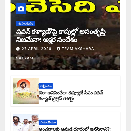
సంపాదకీయం
పవన్ కళ్యాణ్’పై కాపుల్లో అసంతృప్తి
నిజమేనా: అక్షర సందేశం
27 APRIL 2026
TEAM AKSHARA
SATYAM
రాష్ట్రీయం
ఔరా అనిపించేలా డిప్యూటీ సీఎం పవన్
కళ్యాణ్ ప్రోగ్రెస్ రిపోర్టు
సంపాదకీయం
అంచనాలకు ఆమడ దూరంలో జనసేనాని?: