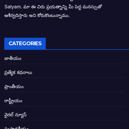
Satyam. మా ఈ చిరు ప్రయత్నాన్ని మీ పెద్ద మనస్సుతో
ఓరి నాన్నోయి! జరా నా గోడు విను: అక్షర సందే
ఆశీర్వదిస్తారు అని కోరుకొంటున్నాము.
అణగారిన వర్గాలకు అధికారం వచ్చిననాడే నిజమ
అసాంఘిక కార్యక్రమాల అడ్డాగా విశాఖ?
CATEGORIES
ఏపీలో రౌడీలు రాజ్యాలేలుతున్నారు. తరిమి కొట్టడా
జాతీయం
సీఎం సన్నిహిత సంస్థ ఇండోసోల్’కి 8,348 
ప్రత్యేక కధనాలు
విద్యారంగంలోని అవినీతి తిమింగలాల గుట్టు వి
ప్రాంతీయం
జగనన్న పాల వెల్లువ పథకంలో పొంగి పొర్లుతున్
రాష్ట్రీయం
బటన్లు నొక్కే సీఎంపై నాదెండ్ల మనోహర్ సంచల
వైరల్ న్యూస్
తెలంగాణ అభివృద్ధి ఆకాంక్ష నెరవేరాలంటే బీజేప
సంపాదకీయం