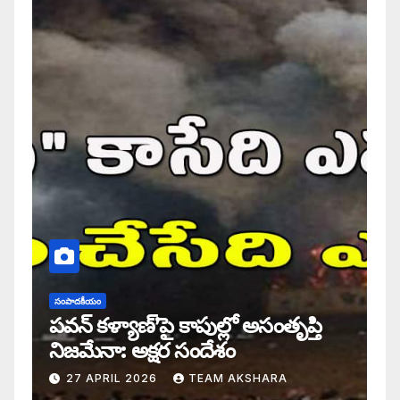
సంపాదకీయం
పవన్ కళ్యాణ్’పై కాపుల్లో అసంతృప్తి
నిజమేనా: అక్షర సందేశం
27 APRIL 2026
TEAM AKSHARA