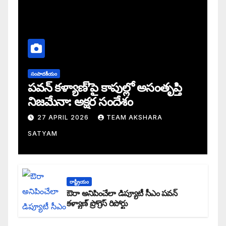
సంపాదకీయం
పవన్ కళ్యాణ్’పై కాపుల్లో అసంతృప్తి
నిజమేనా: అక్షర సందేశం
27 APRIL 2026
TEAM AKSHARA
SATYAM
రాష్ట్రీయం
ఔరా అనిపించేలా డిప్యూటీ సీఎం పవన్
కళ్యాణ్ ప్రోగ్రెస్ రిపోర్టు