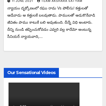
11 JUNE 2021
TEAM AKSHARA SATYAM
న్యాయం దృక్కోణంలో రఘు రామ Vs పోలీసు! కత్తులతో
ఆడేవాడు ఆ కత్తులకే బలవుతాడు. పాములతో ఆడుకొనేవాడి
జీవితం పాము కాటుకే బలి అవుతుంది. దీన్నే విధి అంటారు.
దీన్ని నుండి తప్పించుకోవడం ఎవ్వరి వల్ల కాదేమో అంటున్న
సీనియర్ న్యాయవాది,…
Our Sensational Videos