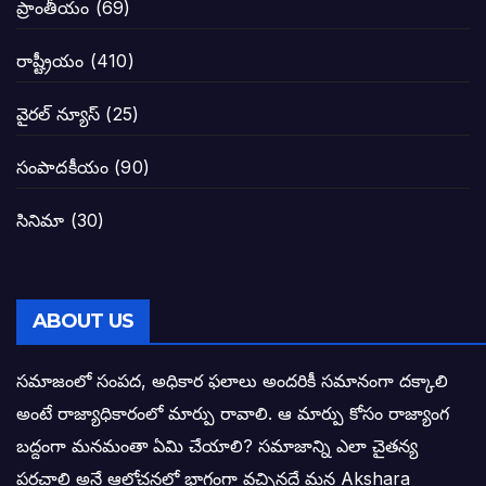
ప్రాంతీయం
(69)
నాన్నా లోకేశా! మా కళ్ళు తెరిపించినందుకు ధన
రాష్ట్రీయం
(410)
పవన్ కళ్యాణ్-చంద్రబాబు కీలక భేటీ అందుకేనా
వైరల్ న్యూస్
(25)
గెలుపే లక్ష్యంగా దశాబ్దం పాటు పొత్తు: పవన్ కళ
సంపాదకీయం
(90)
బాబూ! ముఖ్యమంత్రి ఎవరు: హరిరామ జోగయ
సినిమా
(30)
వైసీపీ సర్కార్ లో పంచాయతీలు నిర్వీర్యం: నాద
తెలంగాణ సీఎం రేవంత్ రెడ్డి విజయ రహస్యాల
ABOUT US
తెలంగాణ కొత్త సీఎంగా రేవంత్ రెడ్డి!
సమాజంలో సంపద, అధికార ఫలాలు అందరికీ సమానంగా దక్కాలి
అంటే రాజ్యాధికారంలో మార్పు రావాలి. ఆ మార్పు కోసం రాజ్యాంగ
ఎన్నికల ఫలితాలు రాబోతున్న వేల ఎవరి గోల వా
బద్దంగా మనమంతా ఏమి చేయాలి? సమాజాన్ని ఎలా చైతన్య
పరచాలి అనే ఆలోచనలో భాగంగా వచ్చినదే మన Akshara
బాధితుల ఆశలసౌధం జనసేనానికి అక్షర సందే