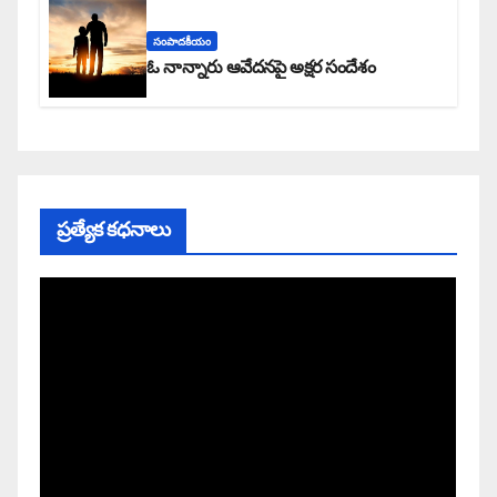
సంపాదకీయం
ఓ నాన్నారు ఆవేదనపై అక్షర సందేశం
ప్రత్యేక కధనాలు