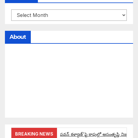
About
సమాజంలో సంపద, అధికార ఫలాలు అందరికీ సమానంగా
దక్కాలి అంటే రాజ్యాధికారంలో మార్పు రావాలి. ఆ మార్పు
కోసం రాజ్యాంగ బద్దంగా మనమంతా ఏమి చేయాలి?
సమాజాన్ని ఎలా చైతన్య పరచాలి అనే ఆలోచనలో భాగంగా
వచ్చినదే మన Akshara Satyam. మా ఈ చిరు
ప్రయత్నాన్ని మీ పెద్ద మనస్సుతో ఆశీర్వదిస్తారు అని
కోరుకొంటున్నాము.
BREAKING NEWS
పవన్ కళ్యాణ్’పై కాపుల్లో అసంతృప్తి నిజమేనా: