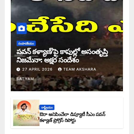
సంపాదకీయం
పవన్ కళ్యాణ్’పై కాపుల్లో అసంతృప్తి
నిజమేనా: అక్షర సందేశం
27 APRIL 2026
TEAM AKSHARA
SATYAM
రాష్ట్రీయం
ఔరా అనిపించేలా డిప్యూటీ సీఎం పవన్
కళ్యాణ్ ప్రోగ్రెస్ రిపోర్టు