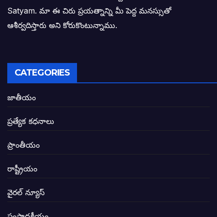
Satyam. మా ఈ చిరు ప్రయత్నాన్ని మీ పెద్ద మనస్సుతో
ఓరి నాన్నోయి! జరా నా గోడు విను: అక్షర సందే
ఆశీర్వదిస్తారు అని కోరుకొంటున్నాము.
అణగారిన వర్గాలకు అధికారం వచ్చిననాడే నిజమ
అసాంఘిక కార్యక్రమాల అడ్డాగా విశాఖ?
CATEGORIES
ఏపీలో రౌడీలు రాజ్యాలేలుతున్నారు. తరిమి కొట్టడా
జాతీయం
సీఎం సన్నిహిత సంస్థ ఇండోసోల్’కి 8,348 
ప్రత్యేక కధనాలు
విద్యారంగంలోని అవినీతి తిమింగలాల గుట్టు వి
ప్రాంతీయం
జగనన్న పాల వెల్లువ పథకంలో పొంగి పొర్లుతున్
రాష్ట్రీయం
బటన్లు నొక్కే సీఎంపై నాదెండ్ల మనోహర్ సంచల
వైరల్ న్యూస్
తెలంగాణ అభివృద్ధి ఆకాంక్ష నెరవేరాలంటే బీజేప
సంపాదకీయం