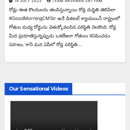
14 JULY 2022
TEAM AKSHARA SATYAM
రోడ్లు ఈత కొలనులను తలపిస్తున్నాయి రోడ్ల దుస్థితి తెలిపేలా
#GoodMorningCMSir అనే డిజిటల్ క్యాంపెయిన్ రాష్ట్రంలో
గోతుల మధ్య రోడ్డును వెతుక్కోవలసిన పరిస్థితి నెలకొంది. రోడ్ల
మీద ప్రయాణిస్తున్నప్పుడు ఒకటీఅరా గోతులు కనిపించడం
సహజం. కానీ మన ఏపీలో రోడ్ల పరిస్థితి…
Our Sensational Videos