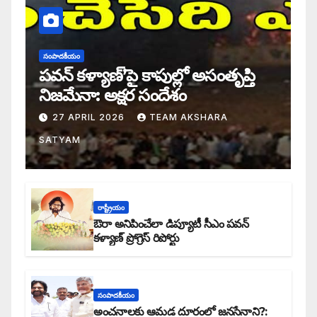
సంపాదకీయం
పవన్ కళ్యాణ్’పై కాపుల్లో అసంతృప్తి
నిజమేనా: అక్షర సందేశం
27 APRIL 2026
TEAM AKSHARA
SATYAM
రాష్ట్రీయం
ఔరా అనిపించేలా డిప్యూటీ సీఎం పవన్
కళ్యాణ్ ప్రోగ్రెస్ రిపోర్టు
సంపాదకీయం
అంచనాలకు ఆమడ దూరంలో జనసేనాని?: