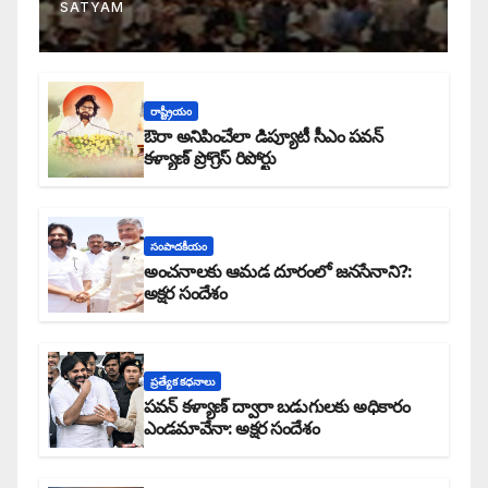
SATYAM
రాష్ట్రీయం
ఔరా అనిపించేలా డిప్యూటీ సీఎం పవన్
కళ్యాణ్ ప్రోగ్రెస్ రిపోర్టు
సంపాదకీయం
అంచనాలకు ఆమడ దూరంలో జనసేనాని?:
అక్షర సందేశం
ప్రత్యేక కధనాలు
పవన్ కళ్యాణ్ ద్వారా బడుగులకు అధికారం
ఎండమావేనా: అక్షర సందేశం