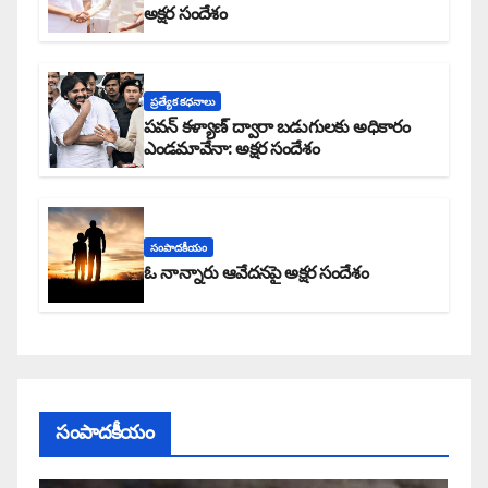
అక్షర సందేశం
ప్రత్యేక కధనాలు
పవన్ కళ్యాణ్ ద్వారా బడుగులకు అధికారం
ఎండమావేనా: అక్షర సందేశం
సంపాదకీయం
ఓ నాన్నారు ఆవేదనపై అక్షర సందేశం
సంపాదకీయం