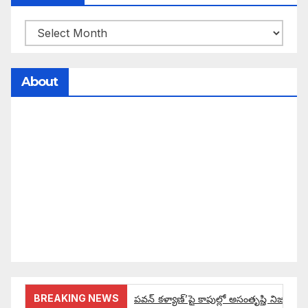
About
సమాజంలో సంపద, అధికార ఫలాలు అందరికీ సమానంగా
దక్కాలి అంటే రాజ్యాధికారంలో మార్పు రావాలి. ఆ మార్పు
కోసం రాజ్యాంగ బద్దంగా మనమంతా ఏమి చేయాలి?
సమాజాన్ని ఎలా చైతన్య పరచాలి అనే ఆలోచనలో భాగంగా
వచ్చినదే మన Akshara Satyam. మా ఈ చిరు
ప్రయత్నాన్ని మీ పెద్ద మనస్సుతో ఆశీర్వదిస్తారు అని
కోరుకొంటున్నాము.
BREAKING NEWS
పవన్ కళ్యాణ్’పై కాపుల్లో అసంతృప్తి నిజమేనా: