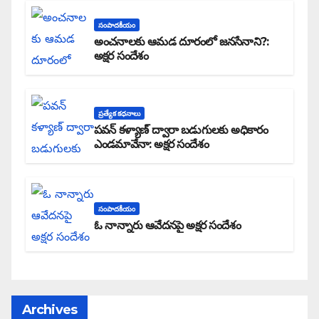
సంపాదకీయం
అంచనాలకు ఆమడ దూరంలో జనసేనాని?:
అక్షర సందేశం
ప్రత్యేక కధనాలు
పవన్ కళ్యాణ్ ద్వారా బడుగులకు అధికారం
ఎండమావేనా: అక్షర సందేశం
సంపాదకీయం
ఓ నాన్నారు ఆవేదనపై అక్షర సందేశం
Archives