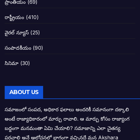
ప్రాంతీయం
(69)
నాన్నా లోకేశా! మా కళ్ళు తెరిపించినందుకు ధన
రాష్ట్రీయం
(410)
పవన్ కళ్యాణ్-చంద్రబాబు కీలక భేటీ అందుకేనా
వైరల్ న్యూస్
(25)
గెలుపే లక్ష్యంగా దశాబ్దం పాటు పొత్తు: పవన్ కళ
సంపాదకీయం
(90)
బాబూ! ముఖ్యమంత్రి ఎవరు: హరిరామ జోగయ
సినిమా
(30)
వైసీపీ సర్కార్ లో పంచాయతీలు నిర్వీర్యం: నాద
తెలంగాణ సీఎం రేవంత్ రెడ్డి విజయ రహస్యాల
ABOUT US
తెలంగాణ కొత్త సీఎంగా రేవంత్ రెడ్డి!
సమాజంలో సంపద, అధికార ఫలాలు అందరికీ సమానంగా దక్కాలి
అంటే రాజ్యాధికారంలో మార్పు రావాలి. ఆ మార్పు కోసం రాజ్యాంగ
ఎన్నికల ఫలితాలు రాబోతున్న వేల ఎవరి గోల వా
బద్దంగా మనమంతా ఏమి చేయాలి? సమాజాన్ని ఎలా చైతన్య
పరచాలి అనే ఆలోచనలో భాగంగా వచ్చినదే మన Akshara
బాధితుల ఆశలసౌధం జనసేనానికి అక్షర సందే