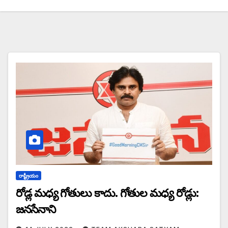
రాష్ట్రీయం
రోడ్ల మధ్య గోతులు కాదు. గోతుల మధ్య రోడ్లు:
జనసేనాని