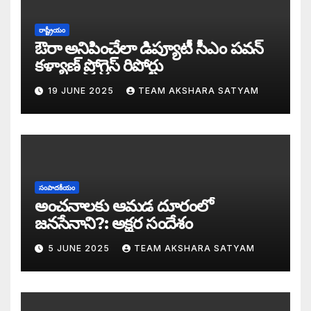
సీజ్ ద బోట్ కాదు – సీజ్ ద సిస్టం: జనసేనానికి
రాష్ట్రీయం
ఔరా అనిపించేలా డిప్యూటీ సీఎం పవన్
కూటమిలో కుమ్ములాటలు – వైసీపీలో కేరింతలపై
కళ్యాణ్ ప్రోగ్రెస్ రిపోర్టు
19 JUNE 2025
TEAM AKSHARA SATYAM
అంజనీ పుత్రుడు పవర్ కళ్యాణ్ పై అక్షర సందేశ
జనసేనలో చీకటి వెలుగులు
రాష్ట్ర ఉప ముఖ్యమంత్రిగా బాధ్యతలు స్వీకరిం
సంపాదకీయం
గరళకంఠుడు చేతిలో గ్రామీణం – సేనాని శాఖలప
అంచనాలకు ఆమడ దూరంలో
జనసేనాని?: అక్షర సందేశం
పవన్ కళ్యాణ్ డిప్యూటీ సీఎం – శాఖలు కేటా
5 JUNE 2025
TEAM AKSHARA SATYAM
జనసేనాని విజయం వెనుక నమ్మలేని నిజాలు: అ
కన్నుల విందుగా ఏపీ కొత్త ప్రభుత్వ ప్రమాణ స