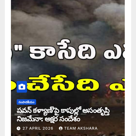
సంపాదకీయం
పవన్ కళ్యాణ్’పై కాపుల్లో అసంతృప్తి
నిజమేనా: అక్షర సందేశం
27 APRIL 2026
TEAM AKSHARA