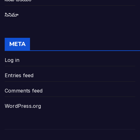
సినిమా
జనసేన-టీడీపీల సంయుక్త సమావేశంలో సంచల
విజయవాడ, గుంటూరుకు దీటుగా తెనాలిని అభివ
META
జనప్రభంజనం మధ్య ముదినేపల్లిలో జనసేనాని 
Log in
పావలా ముఖ్యమంత్రి అంటూ జగన్ రెడ్డిపై గర్జి
Entries feed
ఐసియూలో ఉన్న వైసీపీ-అంతకంతకు ఎదుగుతు
Comments feed
ప్రభుత్వానికి సవాళ్లు – ప్రభుత్వ పెద్దలకు భవ
WordPress.org
మోసకారి వైసీపీ అంటూ విరుచుకు పడిన నాదె
జగన్ రెడ్డి మాకొద్దు బాబోయ్… ఎందుకంటే
ఎవరి కోసమయ్యా మీ అలకలు-ఆవేశాలు: అక్ష