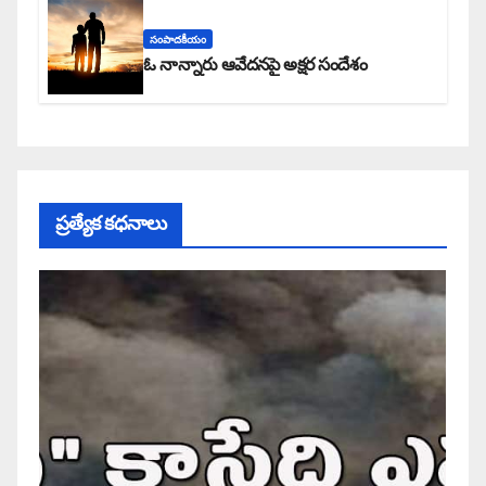
సంపాదకీయం
ఓ నాన్నారు ఆవేదనపై అక్షర సందేశం
ప్రత్యేక కధనాలు