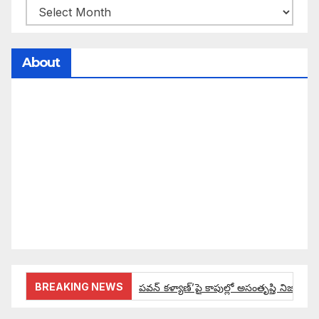
About
సమాజంలో సంపద, అధికార ఫలాలు అందరికీ సమానంగా
దక్కాలి అంటే రాజ్యాధికారంలో మార్పు రావాలి. ఆ మార్పు
కోసం రాజ్యాంగ బద్దంగా మనమంతా ఏమి చేయాలి?
సమాజాన్ని ఎలా చైతన్య పరచాలి అనే ఆలోచనలో భాగంగా
వచ్చినదే మన Akshara Satyam. మా ఈ చిరు
ప్రయత్నాన్ని మీ పెద్ద మనస్సుతో ఆశీర్వదిస్తారు అని
కోరుకొంటున్నాము.
BREAKING NEWS
పవన్ కళ్యాణ్’పై కాపుల్లో అసంతృప్తి నిజమేనా: