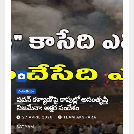
సంపాదకీయం
పవన్ కళ్యాణ్’పై కాపుల్లో అసంతృప్తి
నిజమేనా: అక్షర సందేశం
27 APRIL 2026
TEAM AKSHARA
SATYAM