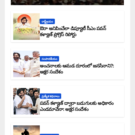
రాష్ట్రీయం
ఔరా అనిపించేలా డిప్యూటీ సీఎం పవన్
కళ్యాణ్ ప్రోగ్రెస్ రిపోర్టు
సంపాదకీయం
అంచనాలకు ఆమడ దూరంలో జనసేనాని?:
అక్షర సందేశం
ప్రత్యేక కధనాలు
పవన్ కళ్యాణ్ ద్వారా బడుగులకు అధికారం
ఎండమావేనా: అక్షర సందేశం