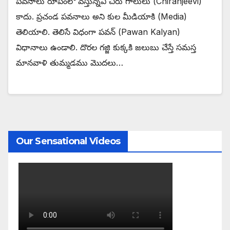
పవనాలు రూపంలో వస్తున్నవి చిరు గాలులు (Chiranjeevi)
కాదు. ప్రచండ పవనాలు అని కుల మీడియాకి (Media)
తెలియాలి. తెలిసే విధంగా పవన్ (Pawan Kalyan)
విధానాలు ఉండాలి. దొరల గజ్జి కుక్కకి జలుబు చేస్తే సమస్త
మానవాళి తుమ్మడము మొదలు…
Our Sensational Videos