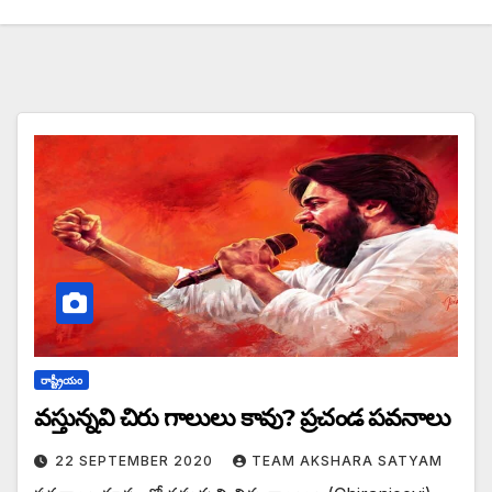
రాష్ట్రీయం
వస్తున్నవి చిరు గాలులు కావు? ప్రచండ పవనాలు
22 SEPTEMBER 2020
TEAM AKSHARA SATYAM