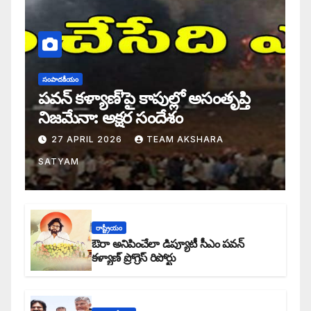
సంపాదకీయం
పవన్ కళ్యాణ్’పై కాపుల్లో అసంతృప్తి
నిజమేనా: అక్షర సందేశం
27 APRIL 2026
TEAM AKSHARA
SATYAM
రాష్ట్రీయం
ఔరా అనిపించేలా డిప్యూటీ సీఎం పవన్
కళ్యాణ్ ప్రోగ్రెస్ రిపోర్టు