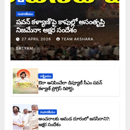
సంపాదకీయం
పవన్ కళ్యాణ్’పై కాపుల్లో అసంతృప్తి
నిజమేనా: అక్షర సందేశం
27 APRIL 2026
TEAM AKSHARA
SATYAM
రాష్ట్రీయం
ఔరా అనిపించేలా డిప్యూటీ సీఎం పవన్
కళ్యాణ్ ప్రోగ్రెస్ రిపోర్టు
సంపాదకీయం
అంచనాలకు ఆమడ దూరంలో జనసేనాని?:
అక్షర సందేశం