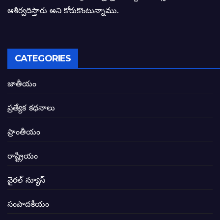
ఓరి నాన్నోయి! జరా నా గోడు విను: అక్షర సందే
ఆశీర్వదిస్తారు అని కోరుకొంటున్నాము.
అణగారిన వర్గాలకు అధికారం వచ్చిననాడే నిజమ
అసాంఘిక కార్యక్రమాల అడ్డాగా విశాఖ?
CATEGORIES
ఏపీలో రౌడీలు రాజ్యాలేలుతున్నారు. తరిమి కొట్టడా
జాతీయం
సీఎం సన్నిహిత సంస్థ ఇండోసోల్’కి 8,348 
ప్రత్యేక కధనాలు
విద్యారంగంలోని అవినీతి తిమింగలాల గుట్టు వి
ప్రాంతీయం
జగనన్న పాల వెల్లువ పథకంలో పొంగి పొర్లుతున్
రాష్ట్రీయం
బటన్లు నొక్కే సీఎంపై నాదెండ్ల మనోహర్ సంచల
వైరల్ న్యూస్
తెలంగాణ అభివృద్ధి ఆకాంక్ష నెరవేరాలంటే బీజేప
సంపాదకీయం