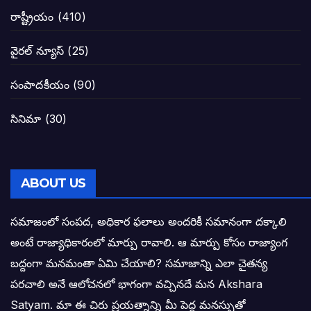
నాన్నా లోకేశా! మా కళ్ళు తెరిపించినందుకు ధన
రాష్ట్రీయం
(410)
పవన్ కళ్యాణ్-చంద్రబాబు కీలక భేటీ అందుకేనా
వైరల్ న్యూస్
(25)
గెలుపే లక్ష్యంగా దశాబ్దం పాటు పొత్తు: పవన్ కళ
సంపాదకీయం
(90)
బాబూ! ముఖ్యమంత్రి ఎవరు: హరిరామ జోగయ
సినిమా
(30)
వైసీపీ సర్కార్ లో పంచాయతీలు నిర్వీర్యం: నాద
తెలంగాణ సీఎం రేవంత్ రెడ్డి విజయ రహస్యాల
ABOUT US
తెలంగాణ కొత్త సీఎంగా రేవంత్ రెడ్డి!
సమాజంలో సంపద, అధికార ఫలాలు అందరికీ సమానంగా దక్కాలి
అంటే రాజ్యాధికారంలో మార్పు రావాలి. ఆ మార్పు కోసం రాజ్యాంగ
ఎన్నికల ఫలితాలు రాబోతున్న వేల ఎవరి గోల వా
బద్దంగా మనమంతా ఏమి చేయాలి? సమాజాన్ని ఎలా చైతన్య
పరచాలి అనే ఆలోచనలో భాగంగా వచ్చినదే మన Akshara
బాధితుల ఆశలసౌధం జనసేనానికి అక్షర సందే
Satyam. మా ఈ చిరు ప్రయత్నాన్ని మీ పెద్ద మనస్సుతో