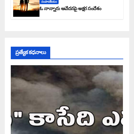
సంపాదకీయం
ఓ నాన్నారు ఆవేదనపై అక్షర సందేశం
ప్రత్యేక కధనాలు