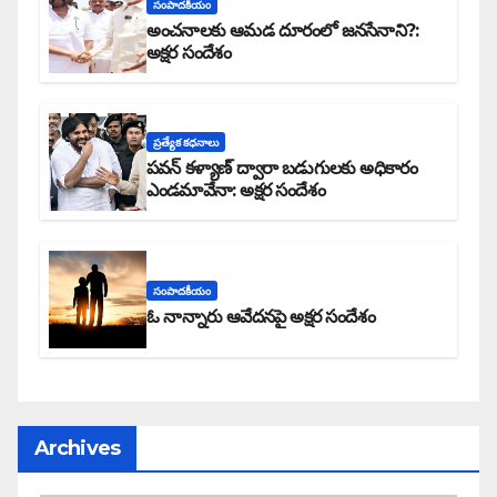
సంపాదకీయం
అంచనాలకు ఆమడ దూరంలో జనసేనాని?:
అక్షర సందేశం
ప్రత్యేక కధనాలు
పవన్ కళ్యాణ్ ద్వారా బడుగులకు అధికారం
ఎండమావేనా: అక్షర సందేశం
సంపాదకీయం
ఓ నాన్నారు ఆవేదనపై అక్షర సందేశం
Archives