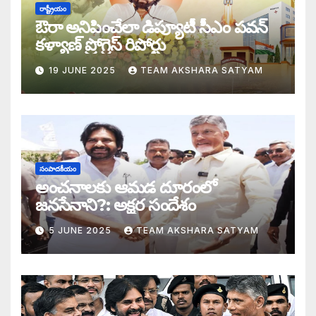
సీజ్ ద బోట్ కాదు – సీజ్ ద సిస్టం: జనసేనానికి
రాష్ట్రీయం
ఔరా అనిపించేలా డిప్యూటీ సీఎం పవన్
కూటమిలో కుమ్ములాటలు – వైసీపీలో కేరింతలపై
కళ్యాణ్ ప్రోగ్రెస్ రిపోర్టు
19 JUNE 2025
TEAM AKSHARA SATYAM
అంజనీ పుత్రుడు పవర్ కళ్యాణ్ పై అక్షర సందేశ
జనసేనలో చీకటి వెలుగులు
రాష్ట్ర ఉప ముఖ్యమంత్రిగా బాధ్యతలు స్వీకరిం
సంపాదకీయం
గరళకంఠుడు చేతిలో గ్రామీణం – సేనాని శాఖలప
అంచనాలకు ఆమడ దూరంలో
జనసేనాని?: అక్షర సందేశం
పవన్ కళ్యాణ్ డిప్యూటీ సీఎం – శాఖలు కేటా
5 JUNE 2025
TEAM AKSHARA SATYAM
జనసేనాని విజయం వెనుక నమ్మలేని నిజాలు: అ
కన్నుల విందుగా ఏపీ కొత్త ప్రభుత్వ ప్రమాణ స