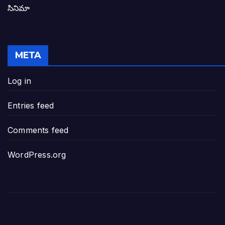
సినిమా
జనసేన-టీడీపీల సంయుక్త సమావేశంలో సంచల
విజయవాడ, గుంటూరుకు దీటుగా తెనాలిని అభివ
META
జనప్రభంజనం మధ్య ముదినేపల్లిలో జనసేనాని 
Log in
పావలా ముఖ్యమంత్రి అంటూ జగన్ రెడ్డిపై గర్జి
Entries feed
ఐసియూలో ఉన్న వైసీపీ-అంతకంతకు ఎదుగుతు
Comments feed
ప్రభుత్వానికి సవాళ్లు – ప్రభుత్వ పెద్దలకు భవ
WordPress.org
మోసకారి వైసీపీ అంటూ విరుచుకు పడిన నాదె
జగన్ రెడ్డి మాకొద్దు బాబోయ్… ఎందుకంటే
ఎవరి కోసమయ్యా మీ అలకలు-ఆవేశాలు: అక్ష