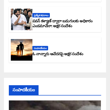
ప్రత్యేక కధనాలు
పవన్ కళ్యాణ్ ద్వారా బడుగులకు అధికారం
ఎండమావేనా: అక్షర సందేశం
సంపాదకీయం
ఓ నాన్నారు ఆవేదనపై అక్షర సందేశం
సంపాదకీయం