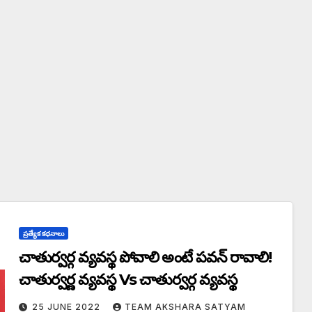
ప్రత్యేక కధనాలు
చాతుర్వర్గ వ్యవస్థ పోవాలి అంటే పవన్ రావాలి!
చాతుర్వర్ణ వ్యవస్థ Vs చాతుర్వర్గ వ్యవస్థ
25 JUNE 2022
TEAM AKSHARA SATYAM