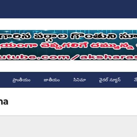
ప్రాంతీయం
జాతీయం
సినిమా
వైరల్ న్యూస్
న
ha