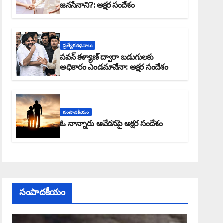
జనసేనాని?: అక్షర సందేశం
ప్రత్యేక కధనాలు
పవన్ కళ్యాణ్ ద్వారా బడుగులకు
అధికారం ఎండమావేనా: అక్షర సందేశం
సంపాదకీయం
ఓ నాన్నారు ఆవేదనపై అక్షర సందేశం
సంపాదకీయం