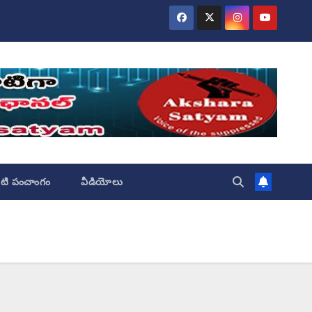
ేటి పంచాంగం
వీడియోలు