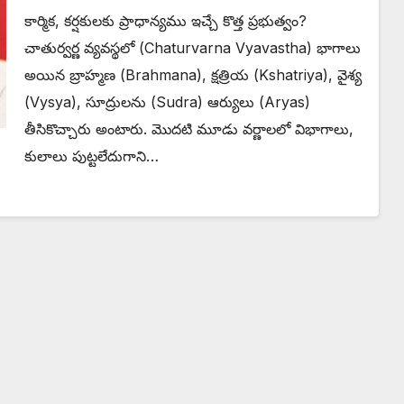
కార్మిక, కర్షకులకు ప్రాధాన్యము ఇచ్చే కొత్త ప్రభుత్వం?
చాతుర్వర్ణ వ్యవస్థలో (Chaturvarna Vyavastha) భాగాలు
అయిన బ్రాహ్మణ (Brahmana), క్షత్రియ (Kshatriya), వైశ్య
(Vysya), సూద్రులను (Sudra) ఆర్యులు (Aryas)
తీసికొచ్చారు అంటారు. మొదటి మూడు వర్ణాలలో విభాగాలు,
కులాలు పుట్టలేదుగాని…