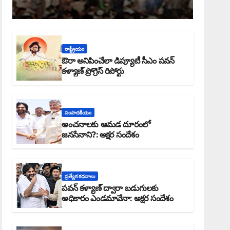
రాష్ట్రీయం
ఔరా అనిపించేలా డిప్యూటీ సీఎం పవన్
కళ్యాణ్ ప్రోగ్రెస్ రిపోర్టు
సంపాదకీయం
అంచనాలకు ఆమడ దూరంలో
జనసేనాని?: అక్షర సందేశం
ప్రత్యేక కధనాలు
పవన్ కళ్యాణ్ ద్వారా బడుగులకు
అధికారం ఎండమావేనా: అక్షర సందేశం