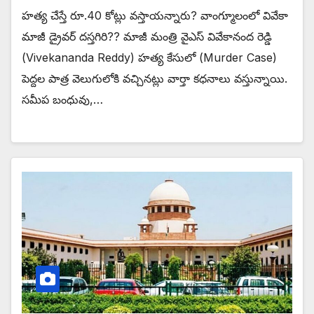
హత్య చేస్తే రూ.40 కోట్లు వస్తాయన్నారు? వాంగ్మూలంలో వివేకా
మాజీ డ్రైవర్‌ దస్తగిరి?? మాజీ మంత్రి వైఎస్‌ వివేకానంద రెడ్డి
(Vivekananda Reddy) హత్య కేసులో (Murder Case)
పెద్దల పాత్ర వెలుగులోకి వచ్చినట్లు వార్తా కధనాలు వస్తున్నాయి.
సమీప బంధువు,…