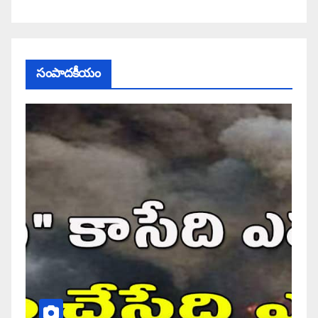
సంపాదకీయం