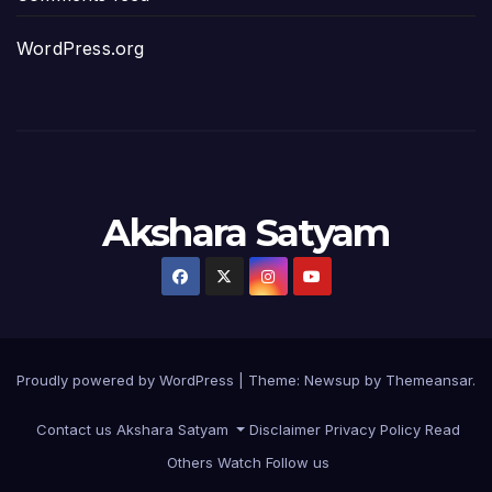
ప్రభుత్వానికి సవాళ్లు – ప్రభుత్వ పెద్దలకు భవ
WordPress.org
మోసకారి వైసీపీ అంటూ విరుచుకు పడిన నాదె
జగన్ రెడ్డి మాకొద్దు బాబోయ్… ఎందుకంటే
ఎవరి కోసమయ్యా మీ అలకలు-ఆవేశాలు: అక్ష
Akshara Satyam
అంజనీపుత్రా! స్పష్టత కరువవుతోంది: అక్షర సం
వ్యవస్థలను మేనేజ్ చేయడంలో జగన్ దిట్ట: క
చిత్తూరు జిల్లాలో కొణిదెల నాగబాబు పర్యటనతో 
Proudly powered by WordPress
|
Theme:
Newsup
by
Themeansar
.
జనసేన పార్టీకి గాజు గ్లాస్ కేటాయింపుపై సర్వత్ర
Contact us
Akshara Satyam
Disclaimer
Privacy Policy
Read
మరో ఆరు నెలల్లో అణగారిన వర్గాలకు అధికారం
Others
Watch
Follow us