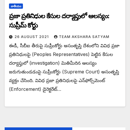
జాతీయం
ప్రజా ప్రతినిధుల కేసుల దర్యాప్తులో ఆలస్యం:
సుప్రీమ్ కోర్టు
26 AUGUST 2021
TEAM AKSHARA SATYAM
ఈడీ, సీబీఐ తీరుపై సుప్రీంకోర్టు అసంతృప్తి దేశంలోని వివిధ ప్రజా
ప్రతినిధులపై (Peoples Representatives) పెట్టిన కేసుల
దర్యాప్తులో (investigation) మితిమీరిన ఆలస్యం
జరుగుతుండడంపై సుప్రీంకోర్టు (Supreme Court) అసంతృప్తి
వ్యక్తం చేసింది. వివిధ ప్రజా ప్రతినిధులపై ఎన్‌ఫోర్స్‌మెంట్‌
(Enforcement) డైరెక్టరేట్‌…