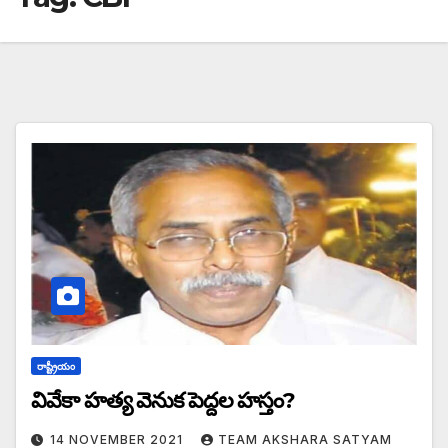
రాష్ట్రీయం
వివేకా హత్య వెనుక పెద్దల హస్తం?
14 NOVEMBER 2021
TEAM AKSHARA SATYAM