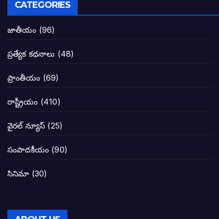
CATEGORIES
టీడీపీతో పొత్తు పెట్టుకొన్న జనసేనకి ఓటు ఎం
జాతీయం
(96)
ప్రజల్లో తిరగలేకపోతున్న జనసేనాని అనే ఆరోప
ప్రత్యేక కధనాలు
(48)
జనసేనకు గాజు గ్లాసు గుర్తును ఖరారు చేసిన క
ప్రాంతీయం
(69)
నాన్నా లోకేశా! మా కళ్ళు తెరిపించినందుకు ధన
రాష్ట్రీయం
(410)
పవన్ కళ్యాణ్-చంద్రబాబు కీలక భేటీ అందుకేనా
వైరల్ న్యూస్
(25)
గెలుపే లక్ష్యంగా దశాబ్దం పాటు పొత్తు: పవన్ కళ
సంపాదకీయం
(90)
బాబూ! ముఖ్యమంత్రి ఎవరు: హరిరామ జోగయ
సినిమా
(30)
వైసీపీ సర్కార్ లో పంచాయతీలు నిర్వీర్యం: నాద
తెలంగాణ సీఎం రేవంత్ రెడ్డి విజయ రహస్యాల