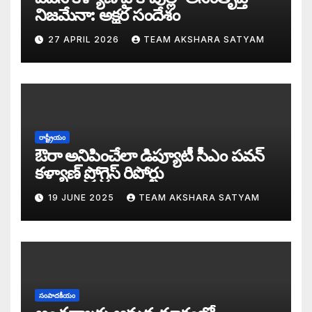
నిజమేనా: అక్షర సందేశం
పవణేశ్వరుడు నెత్తిమీద లోకేశ్వరుడు?: అక్షర స
27 APRIL 2026
TEAM AKSHARA SATYAM
ఎన్నాళ్లీ మీ త్యాగాలు: హరిహర వీరమల్లుకి అక
డబ్బై సంవత్సరాల గిరి చరిత్రను తిరగరాసిన ప
సీజ్ ద బోట్ కాదు – సీజ్ ద సిస్టం: జనసేనానికి
రాష్ట్రీయం
ఔరా అనిపించేలా డిప్యూటీ సీఎం పవన్
కూటమిలో కుమ్ములాటలు – వైసీపీలో కేరింతలపై
కళ్యాణ్ ప్రోగ్రెస్ రిపోర్టు
19 JUNE 2025
TEAM AKSHARA SATYAM
అంజనీ పుత్రుడు పవర్ కళ్యాణ్ పై అక్షర సందేశ
జనసేనలో చీకటి వెలుగులు
రాష్ట్ర ఉప ముఖ్యమంత్రిగా బాధ్యతలు స్వీకరిం
సంపాదకీయం
గరళకంఠుడు చేతిలో గ్రామీణం – సేనాని శాఖలప