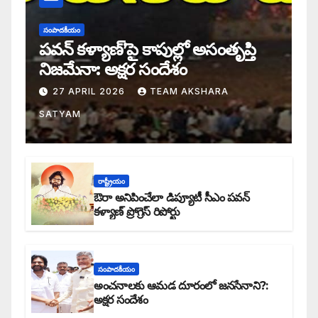
సంపాదకీయం
పవన్ కళ్యాణ్’పై కాపుల్లో అసంతృప్తి
నిజమేనా: అక్షర సందేశం
27 APRIL 2026
TEAM AKSHARA
SATYAM
రాష్ట్రీయం
ఔరా అనిపించేలా డిప్యూటీ సీఎం పవన్
కళ్యాణ్ ప్రోగ్రెస్ రిపోర్టు
సంపాదకీయం
అంచనాలకు ఆమడ దూరంలో జనసేనాని?:
అక్షర సందేశం