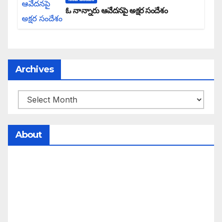
ఓ నాన్నారు ఆవేదనపై అక్షర సందేశం
Archives
About
సమాజంలో సంపద, అధికార ఫలాలు అందరికీ సమానంగా
దక్కాలి అంటే రాజ్యాధికారంలో మార్పు రావాలి. ఆ మార్పు
కోసం రాజ్యాంగ బద్దంగా మనమంతా ఏమి చేయాలి?
సమాజాన్ని ఎలా చైతన్య పరచాలి అనే ఆలోచనలో భాగంగా