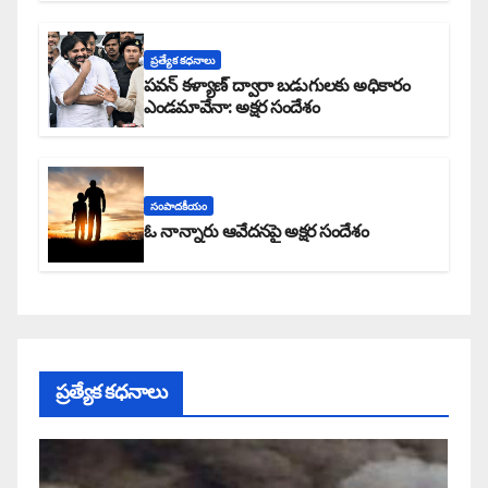
ప్రత్యేక కధనాలు
పవన్ కళ్యాణ్ ద్వారా బడుగులకు అధికారం
ఎండమావేనా: అక్షర సందేశం
సంపాదకీయం
ఓ నాన్నారు ఆవేదనపై అక్షర సందేశం
ప్రత్యేక కధనాలు