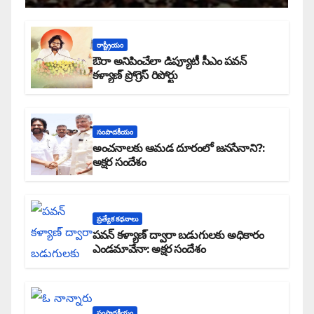
రాష్ట్రీయం
ఔరా అనిపించేలా డిప్యూటీ సీఎం పవన్
కళ్యాణ్ ప్రోగ్రెస్ రిపోర్టు
సంపాదకీయం
అంచనాలకు ఆమడ దూరంలో జనసేనాని?:
అక్షర సందేశం
ప్రత్యేక కధనాలు
పవన్ కళ్యాణ్ ద్వారా బడుగులకు అధికారం
ఎండమావేనా: అక్షర సందేశం
సంపాదకీయం