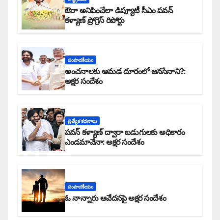
ఔరా అనిపించేలా డిప్యూటీ సీఎం పవన్
కళ్యాణ్ ప్రోగ్రెస్ రిపోర్టు
సంపాదకీయం
అంచనాలకు ఆమడ దూరంలో జనసేనాని?:
అక్షర సందేశం
ప్రత్యేక కధనాలు
పవన్ కళ్యాణ్ ద్వారా బడుగులకు అధికారం
ఎండమావేనా: అక్షర సందేశం
సంపాదకీయం
ఓ నాన్నారు ఆవేదనపై అక్షర సందేశం