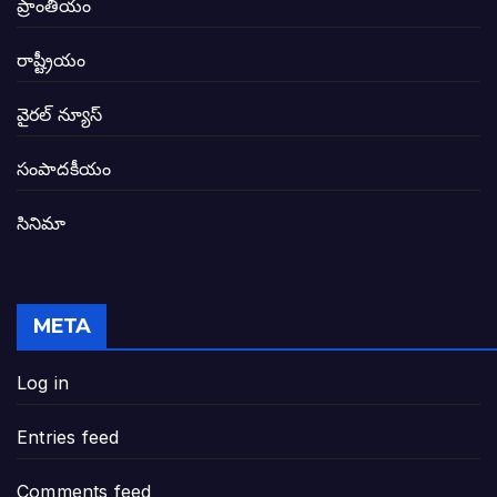
ప్రాంతీయం
జగనన్న పాల వెల్లువ పథకంలో పొంగి పొర్లుతున్
రాష్ట్రీయం
బటన్లు నొక్కే సీఎంపై నాదెండ్ల మనోహర్ సంచల
వైరల్ న్యూస్
తెలంగాణ అభివృద్ధి ఆకాంక్ష నెరవేరాలంటే బీజేప
సంపాదకీయం
సినిమా
జనసేన-టీడీపీల సంయుక్త సమావేశంలో సంచల
విజయవాడ, గుంటూరుకు దీటుగా తెనాలిని అభివ
META
జనప్రభంజనం మధ్య ముదినేపల్లిలో జనసేనాని 
Log in
పావలా ముఖ్యమంత్రి అంటూ జగన్ రెడ్డిపై గర్జి
Entries feed
ఐసియూలో ఉన్న వైసీపీ-అంతకంతకు ఎదుగుతు
Comments feed