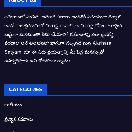
ABOUT US
తెలంగాణ కొత్త సీఎంగా రేవంత్ రెడ్డి!
సమాజంలో సంపద, అధికార ఫలాలు అందరికీ సమానంగా దక్కాలి
అంటే రాజ్యాధికారంలో మార్పు రావాలి. ఆ మార్పు కోసం రాజ్యాంగ
ఎన్నికల ఫలితాలు రాబోతున్న వేల ఎవరి గోల వా
బద్దంగా మనమంతా ఏమి చేయాలి? సమాజాన్ని ఎలా చైతన్య
పరచాలి అనే ఆలోచనలో భాగంగా వచ్చినదే మన Akshara
బాధితుల ఆశలసౌధం జనసేనానికి అక్షర సందే
Satyam. మా ఈ చిరు ప్రయత్నాన్ని మీ పెద్ద మనస్సుతో
ఓరి నాన్నోయి! జరా నా గోడు విను: అక్షర సందే
ఆశీర్వదిస్తారు అని కోరుకొంటున్నాము.
అణగారిన వర్గాలకు అధికారం వచ్చిననాడే నిజమ
అసాంఘిక కార్యక్రమాల అడ్డాగా విశాఖ?
CATEGORIES
ఏపీలో రౌడీలు రాజ్యాలేలుతున్నారు. తరిమి కొట్టడా
జాతీయం
సీఎం సన్నిహిత సంస్థ ఇండోసోల్’కి 8,348 
ప్రత్యేక కధనాలు
విద్యారంగంలోని అవినీతి తిమింగలాల గుట్టు వి