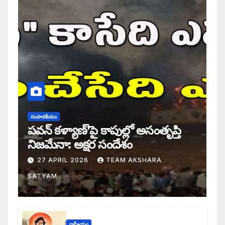
సంపాదకీయం
పవన్ కళ్యాణ్’పై కాపుల్లో అసంతృప్తి
నిజమేనా: అక్షర సందేశం
27 APRIL 2026
TEAM AKSHARA
SATYAM
రాష్ట్రీయం