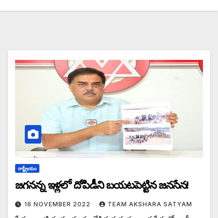
రాష్ట్రీయం
జగనన్న ఇళ్లలో దోపిడీని బయటపెట్టిన జనసేన!
16 NOVEMBER 2022
TEAM AKSHARA SATYAM