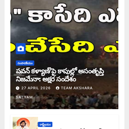
సంపాదకీయం
పవన్ కళ్యాణ్’పై కాపుల్లో అసంతృప్తి
నిజమేనా: అక్షర సందేశం
27 APRIL 2026
TEAM AKSHARA
SATYAM
రాష్ట్రీయం