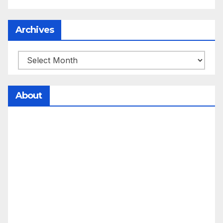
Archives
About
సమాజంలో సంపద, అధికార ఫలాలు అందరికీ సమానంగా
దక్కాలి అంటే రాజ్యాధికారంలో మార్పు రావాలి. ఆ మార్పు
కోసం రాజ్యాంగ బద్దంగా మనమంతా ఏమి చేయాలి?
సమాజాన్ని ఎలా చైతన్య పరచాలి అనే ఆలోచనలో భాగంగా
వచ్చినదే మన Akshara Satyam. మా ఈ చిరు
ప్రయత్నాన్ని మీ పెద్ద మనస్సుతో ఆశీర్వదిస్తారు అని
కోరుకొంటున్నాము.