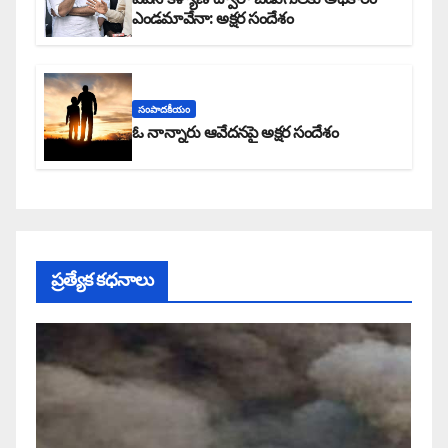
ఎండమావేనా: అక్షర సందేశం
సంపాదకీయం
ఓ నాన్నారు ఆవేదనపై అక్షర సందేశం
ప్రత్యేక కధనాలు