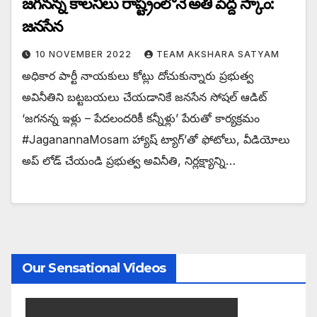
జగనన్న కాలనీలు రాష్ట్రంలోనే అతి పెద్ద స్కాం:
జనసేన
10 NOVEMBER 2022
TEAM AKSHARA SATYAM
అధికార పార్టీ నాయకులు కోట్లు దోచుకున్నారు ప్రభుత్వ
అవినీతిని బట్టబయలు చేయడానికే జనసేన సోషల్ ఆడిట్
‘జగనన్న ఇళ్లు – పేదలందరికీ కన్నీళ్లు’ పేరుతో కార్యక్రమం
#JaganannaMosam హ్యాష్ ట్యాగ్’తో ఫోటోలు, వీడియోలు
అప్ లోడ్ చేయండి ప్రభుత్వ అవినీతి, నిర్లక్ష్యాన్ని…
Our Sensational Videos