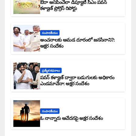
ఔరా అనిపించేలా డిప్యూటీ సీఎం పవన్
కళ్యాణ్ ప్రోగ్రెస్ రిపోర్టు
సంపాదకీయం
అంచనాలకు ఆమడ దూరంలో జనసేనాని?:
అక్షర సందేశం
ప్రత్యేక కధనాలు
పవన్ కళ్యాణ్ ద్వారా బడుగులకు అధికారం
ఎండమావేనా: అక్షర సందేశం
సంపాదకీయం
ఓ నాన్నారు ఆవేదనపై అక్షర సందేశం