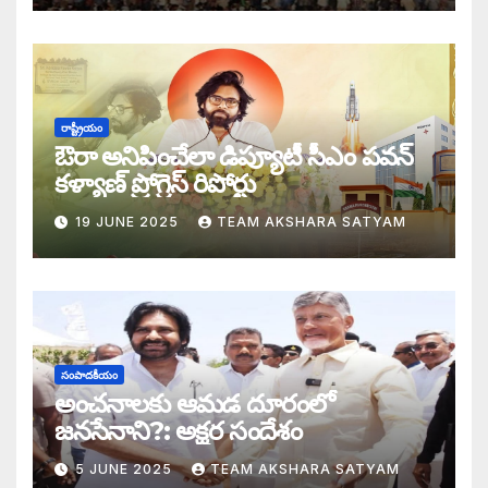
ఎన్నాళ్లీ మీ త్యాగాలు: హరిహర వీరమల్లుకి అక
డబ్బై సంవత్సరాల గిరి చరిత్రను తిరగరాసిన ప
సీజ్ ద బోట్ కాదు – సీజ్ ద సిస్టం: జనసేనానికి
రాష్ట్రీయం
ఔరా అనిపించేలా డిప్యూటీ సీఎం పవన్
కూటమిలో కుమ్ములాటలు – వైసీపీలో కేరింతలపై
కళ్యాణ్ ప్రోగ్రెస్ రిపోర్టు
19 JUNE 2025
TEAM AKSHARA SATYAM
అంజనీ పుత్రుడు పవర్ కళ్యాణ్ పై అక్షర సందేశ
జనసేనలో చీకటి వెలుగులు
రాష్ట్ర ఉప ముఖ్యమంత్రిగా బాధ్యతలు స్వీకరిం
సంపాదకీయం
గరళకంఠుడు చేతిలో గ్రామీణం – సేనాని శాఖలప
అంచనాలకు ఆమడ దూరంలో
జనసేనాని?: అక్షర సందేశం
పవన్ కళ్యాణ్ డిప్యూటీ సీఎం – శాఖలు కేటా
5 JUNE 2025
TEAM AKSHARA SATYAM