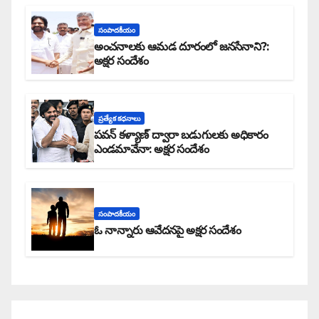
సంపాదకీయం
అంచనాలకు ఆమడ దూరంలో జనసేనాని?:
అక్షర సందేశం
ప్రత్యేక కధనాలు
పవన్ కళ్యాణ్ ద్వారా బడుగులకు అధికారం
ఎండమావేనా: అక్షర సందేశం
సంపాదకీయం
ఓ నాన్నారు ఆవేదనపై అక్షర సందేశం