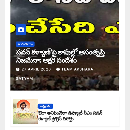
సంపాదకీయం
పవన్ కళ్యాణ్’పై కాపుల్లో అసంతృప్తి
నిజమేనా: అక్షర సందేశం
27 APRIL 2026
TEAM AKSHARA
SATYAM
రాష్ట్రీయం
ఔరా అనిపించేలా డిప్యూటీ సీఎం పవన్
కళ్యాణ్ ప్రోగ్రెస్ రిపోర్టు