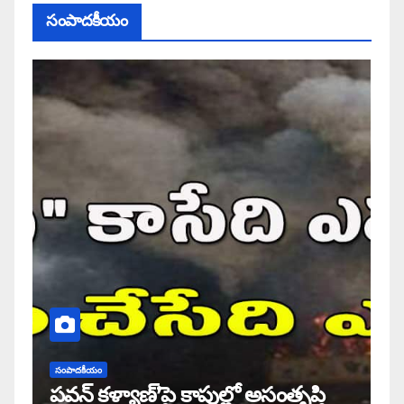
సంపాదకీయం
సంపాదకీయం
పవన్ కళ్యాణ్’పై కాపుల్లో అసంతృప్తి