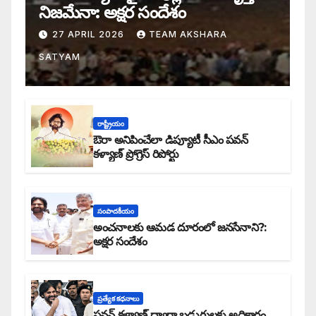
నిజమేనా: అక్షర సందేశం
27 APRIL 2026
TEAM AKSHARA
SATYAM
రాష్ట్రీయం
ఔరా అనిపించేలా డిప్యూటీ సీఎం పవన్
కళ్యాణ్ ప్రోగ్రెస్ రిపోర్టు
సంపాదకీయం
అంచనాలకు ఆమడ దూరంలో జనసేనాని?:
అక్షర సందేశం
ప్రత్యేక కధనాలు
పవన్ కళ్యాణ్ ద్వారా బడుగులకు అధికారం