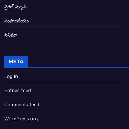
బటన్లు నొక్కే సీఎంపై నాదెండ్ల మనోహర్ సంచల
వైరల్ న్యూస్
తెలంగాణ అభివృద్ధి ఆకాంక్ష నెరవేరాలంటే బీజేప
సంపాదకీయం
సినిమా
జనసేన-టీడీపీల సంయుక్త సమావేశంలో సంచల
విజయవాడ, గుంటూరుకు దీటుగా తెనాలిని అభివ
META
జనప్రభంజనం మధ్య ముదినేపల్లిలో జనసేనాని 
Log in
పావలా ముఖ్యమంత్రి అంటూ జగన్ రెడ్డిపై గర్జి
Entries feed
ఐసియూలో ఉన్న వైసీపీ-అంతకంతకు ఎదుగుతు
Comments feed
ప్రభుత్వానికి సవాళ్లు – ప్రభుత్వ పెద్దలకు భవ
WordPress.org
మోసకారి వైసీపీ అంటూ విరుచుకు పడిన నాదె