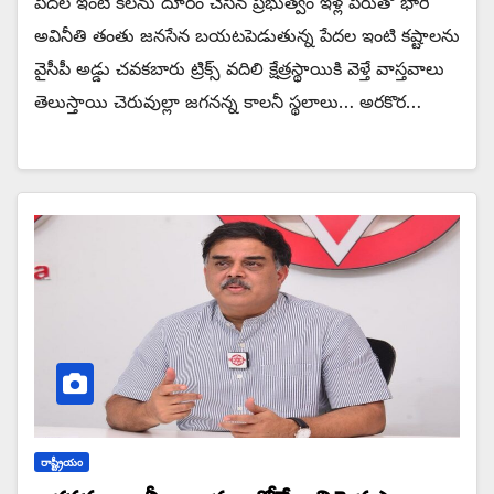
పేదల ఇంటి కలను దూరం చేసిన ప్రభుత్వం ఇళ్ల పేరుతో భారీ
అవినీతి తంతు జనసేన బయటపెడుతున్న పేదల ఇంటి కష్టాలను
వైసీపీ అడ్డు చవకబారు ట్రిక్స్ వదిలి క్షేత్రస్థాయికి వెళ్తే వాస్తవాలు
తెలుస్తాయి చెరువుల్లా జగనన్న కాలనీ స్థలాలు… అరకొర…
రాష్ట్రీయం