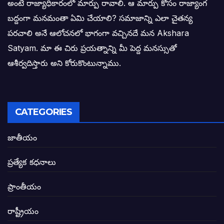
అంటే రాజ్యాధికారంలో మార్పు రావాలి. ఆ మార్పు కోసం రాజ్యాంగ
ఎన్నికల ఫలితాలు రాబోతున్న వేల ఎవరి గోల వా
బద్దంగా మనమంతా ఏమి చేయాలి? సమాజాన్ని ఎలా చైతన్య
పరచాలి అనే ఆలోచనలో భాగంగా వచ్చినదే మన Akshara
బాధితుల ఆశలసౌధం జనసేనానికి అక్షర సందే
Satyam. మా ఈ చిరు ప్రయత్నాన్ని మీ పెద్ద మనస్సుతో
ఓరి నాన్నోయి! జరా నా గోడు విను: అక్షర సందే
ఆశీర్వదిస్తారు అని కోరుకొంటున్నాము.
అణగారిన వర్గాలకు అధికారం వచ్చిననాడే నిజమ
అసాంఘిక కార్యక్రమాల అడ్డాగా విశాఖ?
CATEGORIES
ఏపీలో రౌడీలు రాజ్యాలేలుతున్నారు. తరిమి కొట్టడా
జాతీయం
సీఎం సన్నిహిత సంస్థ ఇండోసోల్’కి 8,348 
ప్రత్యేక కధనాలు
విద్యారంగంలోని అవినీతి తిమింగలాల గుట్టు వి
ప్రాంతీయం
జగనన్న పాల వెల్లువ పథకంలో పొంగి పొర్లుతున్
రాష్ట్రీయం