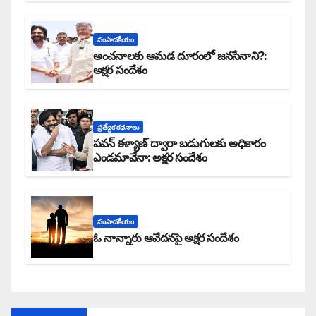
సంపాదకీయం
అంచనాలకు ఆమడ దూరంలో జనసేనాని?:
అక్షర సందేశం
ప్రత్యేక కధనాలు
పవన్ కళ్యాణ్ ద్వారా బడుగులకు అధికారం
ఎండమావేనా: అక్షర సందేశం
సంపాదకీయం
ఓ నాన్నారు ఆవేదనపై అక్షర సందేశం