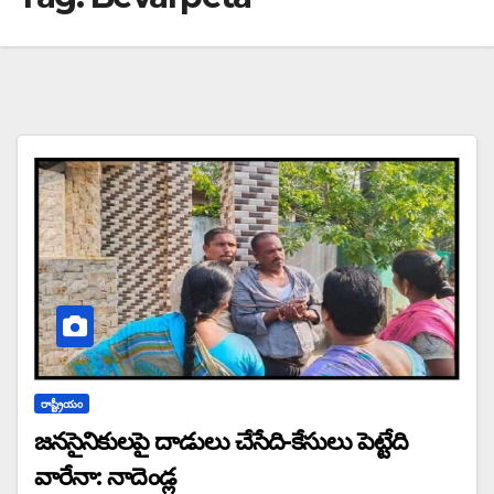
రాష్ట్రీయం
జనసైనికులపై దాడులు చేసేది-కేసులు పెట్టేది
వారేనా: నాదెండ్ల