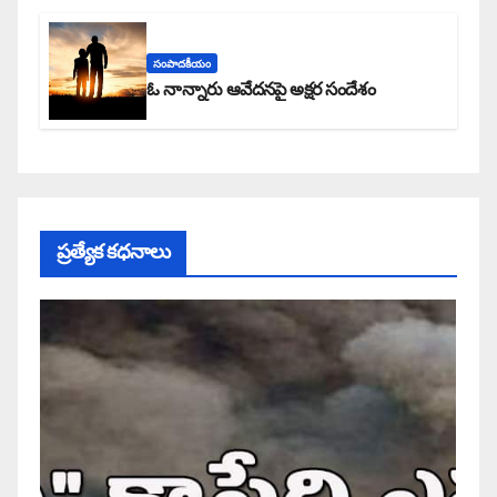
సంపాదకీయం
ఓ నాన్నారు ఆవేదనపై అక్షర సందేశం
ప్రత్యేక కధనాలు