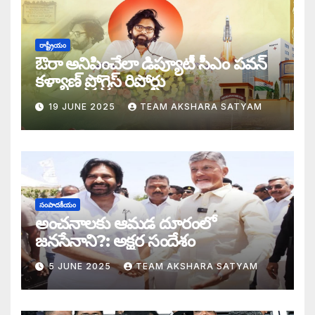
డబ్బై సంవత్సరాల గిరి చరిత్రను తిరగరాసిన ప
సీజ్ ద బోట్ కాదు – సీజ్ ద సిస్టం: జనసేనానికి
రాష్ట్రీయం
ఔరా అనిపించేలా డిప్యూటీ సీఎం పవన్
కూటమిలో కుమ్ములాటలు – వైసీపీలో కేరింతలపై
కళ్యాణ్ ప్రోగ్రెస్ రిపోర్టు
19 JUNE 2025
TEAM AKSHARA SATYAM
అంజనీ పుత్రుడు పవర్ కళ్యాణ్ పై అక్షర సందేశ
జనసేనలో చీకటి వెలుగులు
రాష్ట్ర ఉప ముఖ్యమంత్రిగా బాధ్యతలు స్వీకరిం
సంపాదకీయం
గరళకంఠుడు చేతిలో గ్రామీణం – సేనాని శాఖలప
అంచనాలకు ఆమడ దూరంలో
జనసేనాని?: అక్షర సందేశం
పవన్ కళ్యాణ్ డిప్యూటీ సీఎం – శాఖలు కేటా
5 JUNE 2025
TEAM AKSHARA SATYAM
జనసేనాని విజయం వెనుక నమ్మలేని నిజాలు: అ