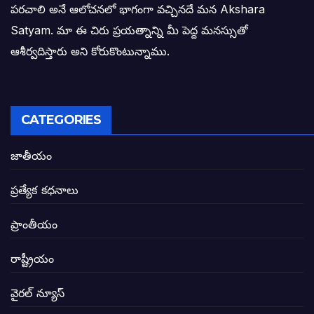
పరచాలి అనే ఆలోచనలో భాగంగా వచ్చినదే మన Akshara
బాధితుల ఆశలసౌధం జనసేనానికి అక్షర సందే
Satyam. మా ఈ చిరు ప్రయత్నాన్ని మీ పెద్ద మనస్సుతో
ఓరి నాన్నోయి! జరా నా గోడు విను: అక్షర సందే
ఆశీర్వదిస్తారు అని కోరుకొంటున్నాము.
అణగారిన వర్గాలకు అధికారం వచ్చిననాడే నిజమ
అసాంఘిక కార్యక్రమాల అడ్డాగా విశాఖ?
CATEGORIES
ఏపీలో రౌడీలు రాజ్యాలేలుతున్నారు. తరిమి కొట్టడా
జాతీయం
సీఎం సన్నిహిత సంస్థ ఇండోసోల్’కి 8,348 
ప్రత్యేక కధనాలు
విద్యారంగంలోని అవినీతి తిమింగలాల గుట్టు వి
ప్రాంతీయం
జగనన్న పాల వెల్లువ పథకంలో పొంగి పొర్లుతున్
రాష్ట్రీయం
బటన్లు నొక్కే సీఎంపై నాదెండ్ల మనోహర్ సంచల
వైరల్ న్యూస్