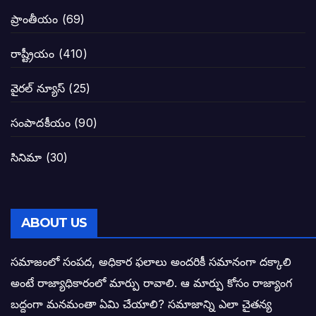
జనసేనకు గాజు గ్లాసు గుర్తును ఖరారు చేసిన క
ప్రాంతీయం
(69)
నాన్నా లోకేశా! మా కళ్ళు తెరిపించినందుకు ధన
రాష్ట్రీయం
(410)
పవన్ కళ్యాణ్-చంద్రబాబు కీలక భేటీ అందుకేనా
వైరల్ న్యూస్
(25)
గెలుపే లక్ష్యంగా దశాబ్దం పాటు పొత్తు: పవన్ కళ
సంపాదకీయం
(90)
బాబూ! ముఖ్యమంత్రి ఎవరు: హరిరామ జోగయ
సినిమా
(30)
వైసీపీ సర్కార్ లో పంచాయతీలు నిర్వీర్యం: నాద
తెలంగాణ సీఎం రేవంత్ రెడ్డి విజయ రహస్యాల
ABOUT US
తెలంగాణ కొత్త సీఎంగా రేవంత్ రెడ్డి!
సమాజంలో సంపద, అధికార ఫలాలు అందరికీ సమానంగా దక్కాలి
అంటే రాజ్యాధికారంలో మార్పు రావాలి. ఆ మార్పు కోసం రాజ్యాంగ
ఎన్నికల ఫలితాలు రాబోతున్న వేల ఎవరి గోల వా
బద్దంగా మనమంతా ఏమి చేయాలి? సమాజాన్ని ఎలా చైతన్య