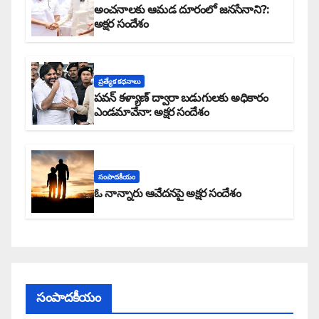
అంచనాలకు ఆమడ దూరంలో జనసేనాని?:
అక్షర సందేశం
ప్రత్యేక కధనాలు
పవన్ కళ్యాణ్ ద్వారా బడుగులకు అధికారం
ఎండమావేనా: అక్షర సందేశం
సంపాదకీయం
ఓ నాన్నారు ఆవేదనపై అక్షర సందేశం
సంపాదకీయం