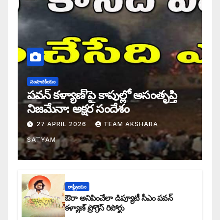
సంపాదకీయం
పవన్ కళ్యాణ్’పై కాపుల్లో అసంతృప్తి
నిజమేనా: అక్షర సందేశం
27 APRIL 2026
TEAM AKSHARA
SATYAM
రాష్ట్రీయం
ఔరా అనిపించేలా డిప్యూటీ సీఎం పవన్
కళ్యాణ్ ప్రోగ్రెస్ రిపోర్టు