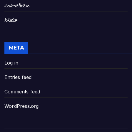
తెలంగాణ అభివృద్ధి ఆకాంక్ష నెరవేరాలంటే బీజేప
సంపాదకీయం
సినిమా
జనసేన-టీడీపీల సంయుక్త సమావేశంలో సంచల
విజయవాడ, గుంటూరుకు దీటుగా తెనాలిని అభివ
META
జనప్రభంజనం మధ్య ముదినేపల్లిలో జనసేనాని 
Log in
పావలా ముఖ్యమంత్రి అంటూ జగన్ రెడ్డిపై గర్జి
Entries feed
ఐసియూలో ఉన్న వైసీపీ-అంతకంతకు ఎదుగుతు
Comments feed
ప్రభుత్వానికి సవాళ్లు – ప్రభుత్వ పెద్దలకు భవ
WordPress.org
మోసకారి వైసీపీ అంటూ విరుచుకు పడిన నాదె
జగన్ రెడ్డి మాకొద్దు బాబోయ్… ఎందుకంటే