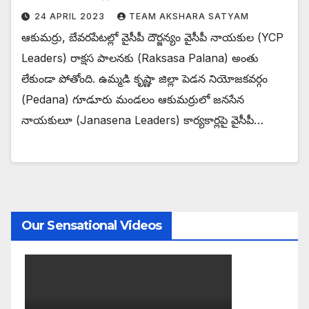
24 APRIL 2023
TEAM AKSHARA SATYAM
ఆకుమర్రు, బేవరపేటల్లో వైసీపీ దౌర్జన్యం వైసీపీ నాయకుల (YCP
Leaders) రాక్షస పాలనకు (Raksasa Palana) అంతు
లేకుండా పోతోంది. ఉమ్మడి కృష్ణా జిల్లా పెడన నియోజకవర్గం
(Pedana) గూడూరు మండలం ఆకుమర్రులో జనసేన
నాయకులూ (Janasena Leaders) కార్యకార్లపై వైసీపీ…
Our Sensational Videos