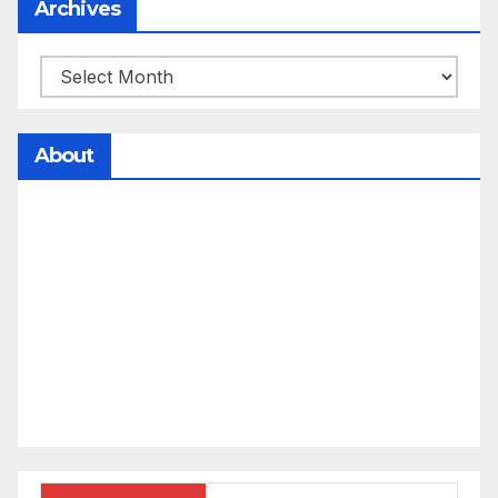
Archives
About
సమాజంలో సంపద, అధికార ఫలాలు అందరికీ సమానంగా
దక్కాలి అంటే రాజ్యాధికారంలో మార్పు రావాలి. ఆ మార్పు
కోసం రాజ్యాంగ బద్దంగా మనమంతా ఏమి చేయాలి?
సమాజాన్ని ఎలా చైతన్య పరచాలి అనే ఆలోచనలో భాగంగా
వచ్చినదే మన Akshara Satyam. మా ఈ చిరు
ప్రయత్నాన్ని మీ పెద్ద మనస్సుతో ఆశీర్వదిస్తారు అని
కోరుకొంటున్నాము.