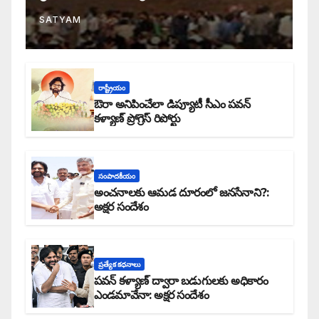
SATYAM
రాష్ట్రీయం
ఔరా అనిపించేలా డిప్యూటీ సీఎం పవన్
కళ్యాణ్ ప్రోగ్రెస్ రిపోర్టు
సంపాదకీయం
అంచనాలకు ఆమడ దూరంలో జనసేనాని?:
అక్షర సందేశం
ప్రత్యేక కధనాలు
పవన్ కళ్యాణ్ ద్వారా బడుగులకు అధికారం
ఎండమావేనా: అక్షర సందేశం