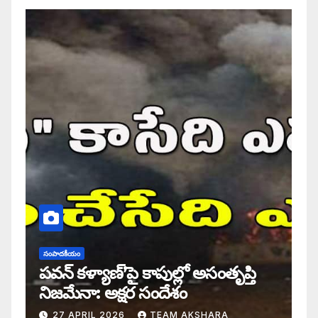
సంపాదకీయం
పవన్ కళ్యాణ్’పై కాపుల్లో అసంతృప్తి
నిజమేనా: అక్షర సందేశం
27 APRIL 2026
TEAM AKSHARA