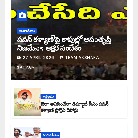
సంపాదకీయం
పవన్ కళ్యాణ్’పై కాపుల్లో అసంతృప్తి
నిజమేనా: అక్షర సందేశం
27 APRIL 2026
TEAM AKSHARA
SATYAM
రాష్ట్రీయం
ఔరా అనిపించేలా డిప్యూటీ సీఎం పవన్
కళ్యాణ్ ప్రోగ్రెస్ రిపోర్టు
సంపాదకీయం