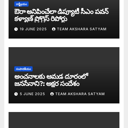
సీజ్ ద బోట్ కాదు – సీజ్ ద సిస్టం: జనసేనానికి
రాష్ట్రీయం
ఔరా అనిపించేలా డిప్యూటీ సీఎం పవన్
కూటమిలో కుమ్ములాటలు – వైసీపీలో కేరింతలపై
కళ్యాణ్ ప్రోగ్రెస్ రిపోర్టు
19 JUNE 2025
TEAM AKSHARA SATYAM
అంజనీ పుత్రుడు పవర్ కళ్యాణ్ పై అక్షర సందేశ
జనసేనలో చీకటి వెలుగులు
రాష్ట్ర ఉప ముఖ్యమంత్రిగా బాధ్యతలు స్వీకరిం
సంపాదకీయం
గరళకంఠుడు చేతిలో గ్రామీణం – సేనాని శాఖలప
అంచనాలకు ఆమడ దూరంలో
జనసేనాని?: అక్షర సందేశం
పవన్ కళ్యాణ్ డిప్యూటీ సీఎం – శాఖలు కేటా
5 JUNE 2025
TEAM AKSHARA SATYAM
జనసేనాని విజయం వెనుక నమ్మలేని నిజాలు: అ
కన్నుల విందుగా ఏపీ కొత్త ప్రభుత్వ ప్రమాణ స