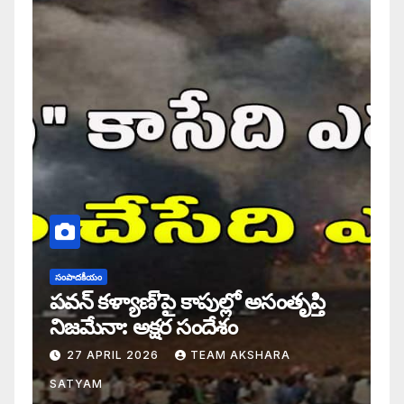
సంపాదకీయం
పవన్ కళ్యాణ్’పై కాపుల్లో అసంతృప్తి
నిజమేనా: అక్షర సందేశం
27 APRIL 2026
TEAM AKSHARA
SATYAM