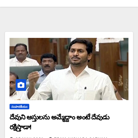
సంపాదకీయం
దేవుని ఆస్తులను అమ్మేద్దాం అంటే దేవుడు
రక్షిస్తాడా!