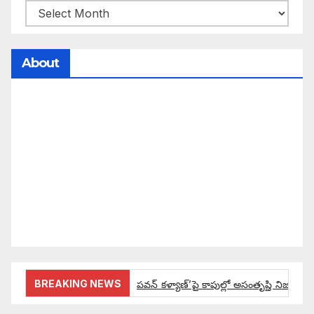
About
సమాజంలో సంపద, అధికార ఫలాలు అందరికీ సమానంగా
దక్కాలి అంటే రాజ్యాధికారంలో మార్పు రావాలి. ఆ మార్పు
కోసం రాజ్యాంగ బద్దంగా మనమంతా ఏమి చేయాలి?
సమాజాన్ని ఎలా చైతన్య పరచాలి అనే ఆలోచనలో భాగంగా
వచ్చినదే మన Akshara Satyam. మా ఈ చిరు
ప్రయత్నాన్ని మీ పెద్ద మనస్సుతో ఆశీర్వదిస్తారు అని
కోరుకొంటున్నాము.
BREAKING NEWS
పవన్ కళ్యాణ్’పై కాపుల్లో అసంతృప్తి నిజమేనా: