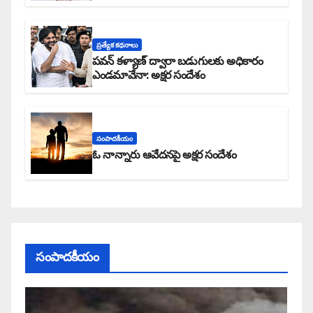
ప్రత్యేక కధనాలు
పవన్ కళ్యాణ్ ద్వారా బడుగులకు అధికారం
ఎండమావేనా: అక్షర సందేశం
సంపాదకీయం
ఓ నాన్నారు ఆవేదనపై అక్షర సందేశం
సంపాదకీయం