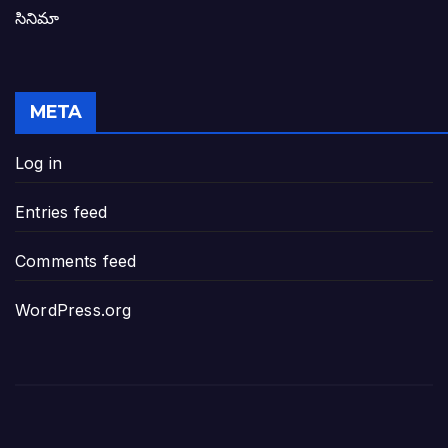
సినిమా
జనసేన-టీడీపీల సంయుక్త సమావేశంలో సంచల
విజయవాడ, గుంటూరుకు దీటుగా తెనాలిని అభివ
META
జనప్రభంజనం మధ్య ముదినేపల్లిలో జనసేనాని 
Log in
పావలా ముఖ్యమంత్రి అంటూ జగన్ రెడ్డిపై గర్జి
Entries feed
ఐసియూలో ఉన్న వైసీపీ-అంతకంతకు ఎదుగుతు
Comments feed
ప్రభుత్వానికి సవాళ్లు – ప్రభుత్వ పెద్దలకు భవ
WordPress.org
మోసకారి వైసీపీ అంటూ విరుచుకు పడిన నాదె
జగన్ రెడ్డి మాకొద్దు బాబోయ్… ఎందుకంటే
ఎవరి కోసమయ్యా మీ అలకలు-ఆవేశాలు: అక్ష