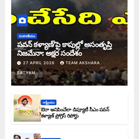
సంపాదకీయం
పవన్ కళ్యాణ్’పై కాపుల్లో అసంతృప్తి
నిజమేనా: అక్షర సందేశం
27 APRIL 2026
TEAM AKSHARA
SATYAM
రాష్ట్రీయం
ఔరా అనిపించేలా డిప్యూటీ సీఎం పవన్
కళ్యాణ్ ప్రోగ్రెస్ రిపోర్టు