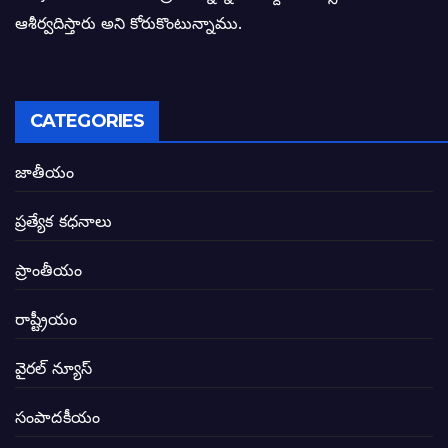
ఓరి నాన్నోయి! జరా నా గోడు విను: అక్షర సందే
ఆశీర్వదిస్తారు అని కోరుకొంటున్నాము.
అణగారిన వర్గాలకు అధికారం వచ్చిననాడే నిజమ
అసాంఘిక కార్యక్రమాల అడ్డాగా విశాఖ?
CATEGORIES
ఏపీలో రౌడీలు రాజ్యాలేలుతున్నారు. తరిమి కొట్టడా
జాతీయం
సీఎం సన్నిహిత సంస్థ ఇండోసోల్’కి 8,348 
ప్రత్యేక కధనాలు
విద్యారంగంలోని అవినీతి తిమింగలాల గుట్టు వి
ప్రాంతీయం
జగనన్న పాల వెల్లువ పథకంలో పొంగి పొర్లుతున్
రాష్ట్రీయం
బటన్లు నొక్కే సీఎంపై నాదెండ్ల మనోహర్ సంచల
వైరల్ న్యూస్
తెలంగాణ అభివృద్ధి ఆకాంక్ష నెరవేరాలంటే బీజేప
సంపాదకీయం