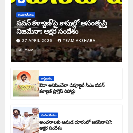
సంపాదకీయం
పవన్ కళ్యాణ్’పై కాపుల్లో అసంతృప్తి
నిజమేనా: అక్షర సందేశం
27 APRIL 2026
TEAM AKSHARA
SATYAM
రాష్ట్రీయం
ఔరా అనిపించేలా డిప్యూటీ సీఎం పవన్
కళ్యాణ్ ప్రోగ్రెస్ రిపోర్టు
సంపాదకీయం
అంచనాలకు ఆమడ దూరంలో జనసేనాని?:
అక్షర సందేశం