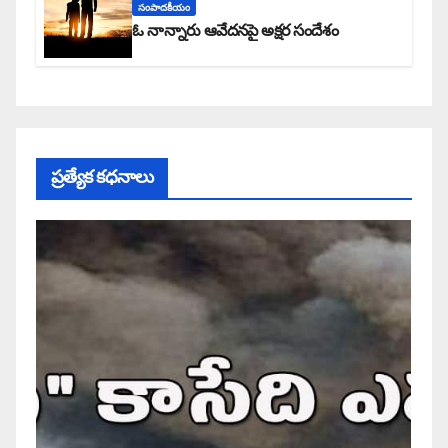
సంపాదకీయం
ఓ నాన్నారు ఆవేదనపై అక్షర సందేశం
ప్రత్యేక కధనాలు