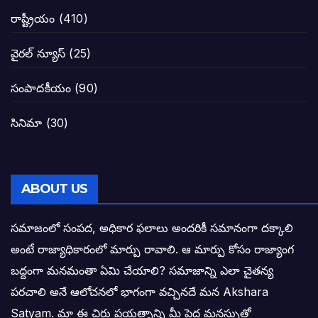
నాన్నా లోకేశా! మా కళ్ళు తెరిపించినందుకు ధన
రాష్ట్రీయం
(410)
పవన్ కళ్యాణ్-చంద్రబాబు కీలక భేటీ అందుకేనా
వైరల్ న్యూస్
(25)
గెలుపే లక్ష్యంగా దశాబ్దం పాటు పొత్తు: పవన్ కళ
సంపాదకీయం
(90)
బాబూ! ముఖ్యమంత్రి ఎవరు: హరిరామ జోగయ
సినిమా
(30)
వైసీపీ సర్కార్ లో పంచాయతీలు నిర్వీర్యం: నాద
తెలంగాణ సీఎం రేవంత్ రెడ్డి విజయ రహస్యాల
ABOUT US
తెలంగాణ కొత్త సీఎంగా రేవంత్ రెడ్డి!
సమాజంలో సంపద, అధికార ఫలాలు అందరికీ సమానంగా దక్కాలి
అంటే రాజ్యాధికారంలో మార్పు రావాలి. ఆ మార్పు కోసం రాజ్యాంగ
ఎన్నికల ఫలితాలు రాబోతున్న వేల ఎవరి గోల వా
బద్దంగా మనమంతా ఏమి చేయాలి? సమాజాన్ని ఎలా చైతన్య
పరచాలి అనే ఆలోచనలో భాగంగా వచ్చినదే మన Akshara
బాధితుల ఆశలసౌధం జనసేనానికి అక్షర సందే
Satyam. మా ఈ చిరు ప్రయత్నాన్ని మీ పెద్ద మనస్సుతో