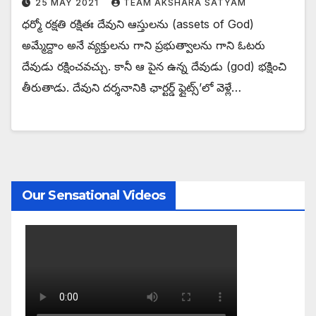
25 MAY 2021
TEAM AKSHARA SATYAM
ధర్మో రక్షతి రక్షితః దేవుని ఆస్తులను (assets of God)
అమ్మేద్దాం అనే వ్యక్తులను గాని ప్రభుత్వాలను గాని ఓటరు
దేవుడు రక్షించవచ్చు. కానీ ఆ పైన ఉన్న దేవుడు (god) భక్షించి
తీరుతాడు. దేవుని దర్శనానికి ఛార్టర్డ్ ఫ్లైట్స్’లో వెళ్లే…
Our Sensational Videos