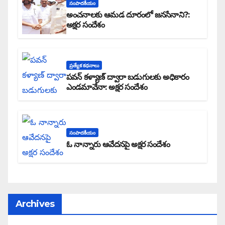
సంపాదకీయం
అంచనాలకు ఆమడ దూరంలో జనసేనాని?:
అక్షర సందేశం
ప్రత్యేక కధనాలు
పవన్ కళ్యాణ్ ద్వారా బడుగులకు అధికారం
ఎండమావేనా: అక్షర సందేశం
సంపాదకీయం
ఓ నాన్నారు ఆవేదనపై అక్షర సందేశం
Archives