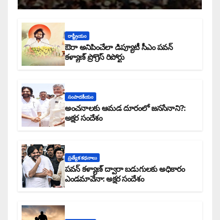
రాష్ట్రీయం
ఔరా అనిపించేలా డిప్యూటీ సీఎం పవన్
కళ్యాణ్ ప్రోగ్రెస్ రిపోర్టు
సంపాదకీయం
అంచనాలకు ఆమడ దూరంలో జనసేనాని?:
అక్షర సందేశం
ప్రత్యేక కధనాలు
పవన్ కళ్యాణ్ ద్వారా బడుగులకు అధికారం
ఎండమావేనా: అక్షర సందేశం